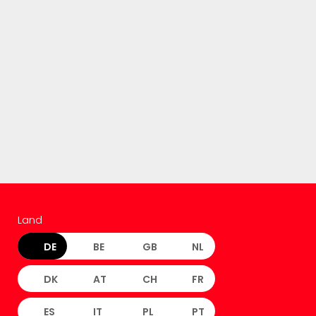
Land
DE
BE
GB
NL
DK
AT
CH
FR
ES
IT
PL
PT