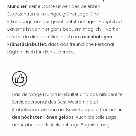
Rou
München
seine Gäste unweit des belebten
Das
Stadtzentrums in ruhiger, grüner Lage. Eine
Musi
Erkundungstour der geschichtsträchtigen Hauptstadt
Köni
Bayerns ist von hier ganz bequem möglich – vorher
der
Löw
stärkst du dich natürlich noch am
reichhaltigen
Die
Frühstücksbuffet
, dass das freundliche Personal
Eisk
täglich frisch für dich zubereitet.
Tarz
MJ
–
Das
Mich
Jac
Das vielfältige Frühstücksbuffet und das hilfsbereite
Musi
Servicepersonal des Best Western Hotel
Der
Arabellapark werden auf Bewertungsplattformen
in
Teuf
träg
den höchsten Tönen gelobt
. Auch die tolle Lage
Pra
am Arabellapark stieß auf rege Begeisterung.
Die