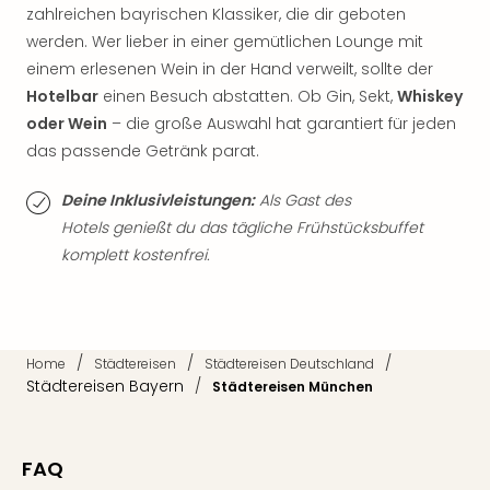
zahlreichen bayrischen Klassiker, die dir geboten
Thea
ABB
werden. Wer lieber in einer gemütlichen Lounge mit
Voy
einem erlesenen Wein in der Hand verweilt, sollte der
in
Hotelbar
einen Besuch abstatten. Ob Gin, Sekt,
Whiskey
Lon
oder Wein
– die große Auswahl hat garantiert für jeden
Harr
das passende Getränk parat.
Pott
Thea
Deine Inklusivleistungen:
Als Gast des
Lon
Hotels genießt du das tägliche Frühstücksbuffet
GOP
komplett kostenfrei.
Vari
Thea
Frie
Pala
Berli
/
/
/
Home
Städtereisen
Städtereisen Deutschland
Fest
Städtereisen Bayern
/
Städtereisen München
Neu
Fest
Bad
FAQ
Bad