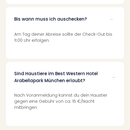
Mer
Ben
Mus
Bis wann muss ich auschecken?
Stut
Pors
Am Tag deiner Abreise sollte der Check-Out bis
Mus
11:00 Uhr erfolgen.
Auto
Wolf
BM
Mus
in
Sind Haustiere im Best Western Hotel
Mün
Arabellapark München erlaubt?
Barb
Mus
Tec
Nach Voranmeldung kannst du dein Haustier
Spey
gegen eine Gebühr von ca. 15 €/Nacht
alle
mitbringen.
Ang
Auss
Ga