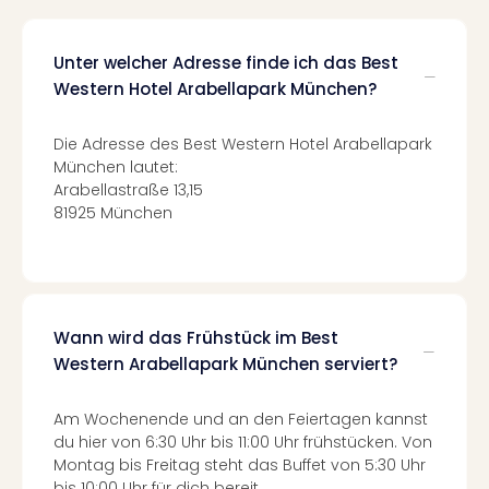
Qua
Com
Club
Unter welcher Adresse finde ich das Best
Pret
Western Hotel Arabellapark München?
Wo
alle
Die Adresse des Best Western Hotel Arabellapark
Ang
München lautet:
TV
Arabellastraße 13,15
Sho
81925 München
ZDF
Fern
in
Main
Stef
Wann wird das Frühstück im Best
Raa
Western Arabellapark München serviert?
Sho
alle
Ang
Am Wochenende und an den Feiertagen kannst
Fest
du hier von 6:30 Uhr bis 11:00 Uhr frühstücken. Von
Dom
Montag bis Freitag steht das Buffet von 5:30 Uhr
bis 10:00 Uhr für dich bereit.