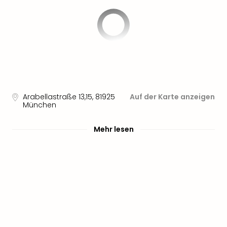
Sere
Park
Allw
Müns
Zoo
Leip
Safa
Beek
Ber
Arabellastraße 13,15
,
81925
Auf der Karte anzeigen
ZOO
München
Erle
Gels
Mehr lesen
Welt
Wal
Nau
Aqu
Zool
Gar
Berli
alle
Ang