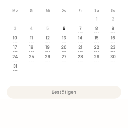
Ang
Wass
Mo
Di
Mi
Do
Fr
Sa
So
Trop
1
2
Isla
3
4
5
6
7
8
9
The
---
---
---
Erdi
10
11
12
13
14
15
16
Rula
---
---
---
---
---
---
---
17
18
19
20
21
22
23
Bad
---
---
---
---
---
---
---
Sch
24
25
26
27
28
29
30
aqu
---
---
---
---
---
---
---
31
The
---
Sins
alle
Ang
Zoo
Bestätigen
&
Safa
Erle
Zoo
Han