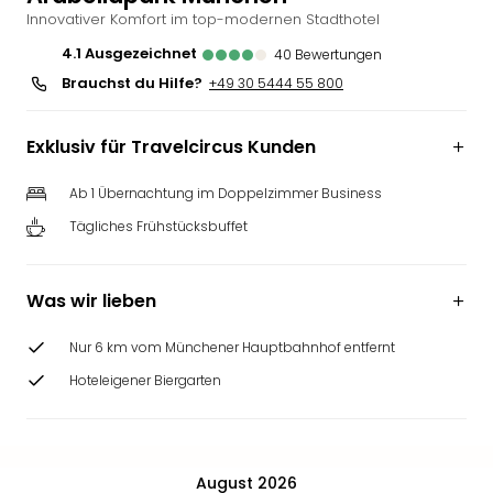
Innovativer Komfort im top-modernen Stadthotel
Slag
Eftel
4.1
ausgezeichnet
40
Bewertungen
LEG
Brauchst du Hilfe?
+49 30 5444 55 800
Deu
Parc
Astér
Exklusiv für Travelcircus Kunden
Rast
Lan
Ab 1 Übernachtung im Doppelzimmer Business
Baye
Tägliches Frühstücksbuffet
Park
Plop
Deu
Was wir lieben
(eh
Holi
Nur 6 km vom Münchener Hauptbahnhof entfernt
Park
Hoteleigener Biergarten
Tivol
Kop
Futu
Bela
alle
August 2026