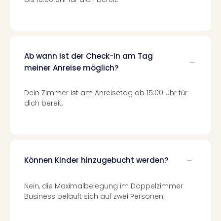
Fest
Stör
Fest
Mus
Fuld
Are
Ab wann ist der Check-In am Tag
di
meiner Anreise möglich?
Ver
alle
Dein Zimmer ist am Anreisetag ab 15:00 Uhr für
Ang
dich bereit.
Musi
Musi
Ham
alle
Ang
Können Kinder hinzugebucht werden?
Kultu
&
Spor
Nein, die Maximalbelegung im Doppelzimmer
Mus
Business beläuft sich auf zwei Personen.
Tec
Sins