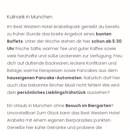
Sch
und
das
Kulinarik in München
Biest
Wie
Im Best Western Hotel Arabellapark genießt du bereits
Mari
zu früher Stunde das breite Angebot eines
bunten
Ther
Buffets
. Unter der Woche stehen dir hier
schon ab 5:30
Sta
Uhr
frische Säfte, warmer Tee und guter Kaffee sowie
Ente
viele herzhafte und süße Leckereien zur Verfügung. Freu
Das
dich auf duftende Backwaren, leckere Konfitüren und
Pha
Beläge, warme Eierspeisen sowie Pancakes aus dem
der
Ope
hauseigenen Pancake-Automaten
. Natürlich darf hier
Köln
auch das bekannte Bircher Müsli nicht fehlen! Wie wird
Tan
dein
persönliches Lieblingsfrühstück
aussehen?
der
Vam
Ein Urlaub in München ohne
Besuch im Biergarten
?
alle
Unvorstellbar! Zum Glück kann das Best Western Hotel
Ang
Arabella mit einem eigenen Bierparadies punkten.
Sho
Genieße hier kühle Getränke und probiere die
&