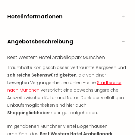
noc
meh
Hotelinformationen
Frei
Frei
Eur
Frei
Angebotsbeschreibung
Deu
Frei
Best Western Hotel Arabellapark München
Nied
Frei
Traumhafte Königsschlösser, verträumte Bergseen und
Öste
zahlreiche Sehenswürdigkeiten
, die von einer
Frei
bewegten Vergangenheit erzählen – eine
Städtereise
Fran
nach München
verspricht eine abwechslungsreiche
Musi
Auszeit zwischen Kultur und Natur. Dank der vielfältigen
&
Sho
Einkaufsmöglichkeiten sind hier auch
Musi
Shoppingliebhaber
sehr gut aufgehoben.
Starl
Expr
Im gehobenen Münchner Viertel Bogenhausen
Moul
empfängt das
Best Western Hotel Arabellapark