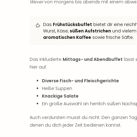
Wever
von morgens bis abends mit einem abwech
Das
Frühstücksbuffet
bietet dir eine reic
Wurst, Käse,
süßen Aufstrichen
und vielem
aromatischen Kaffee
sowie frische Säfte.
Das inkludierte
Mittags- und Abendbuffet
lässt
hier auf:
Diverse Fisch- und Fleischgerichte
Heiße Suppen
Knackige Salate
Ein große Auswahl an herrlich süßen Nachs
Auch verdursten musst du nicht. Den ganzen Ta
denen du dich jeder Zeit bedienen kannst.