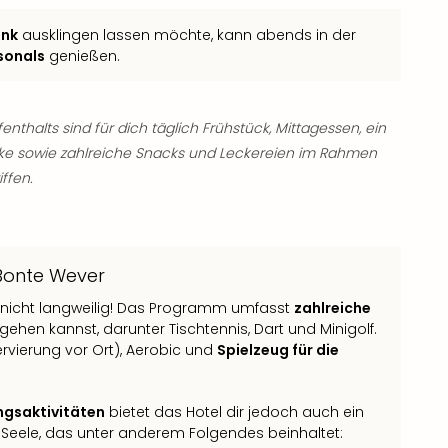
ink
ausklingen lassen möchte, kann abends in der
sonals
genießen.
thalts sind für dich täglich Frühstück, Mittagessen, ein
e sowie zahlreiche Snacks und Leckereien im Rahmen
ffen.
Bonte Wever
t nicht langweilig! Das Programm umfasst
zahlreiche
en kannst, darunter Tischtennis, Dart und Minigolf.
rvierung vor Ort), Aerobic und
Spielzeug für die
ngsaktivitäten
bietet das Hotel dir jedoch auch ein
 Seele, das unter anderem Folgendes beinhaltet: