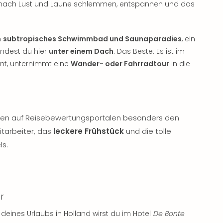
u nach Lust und Laune schlemmen, entspannen und das
n
subtropisches Schwimmbad und Saunaparadies
, ein
indest du hier
unter einem Dach
. Das Beste: Es ist im
ehnt, unternimmt eine
Wander- oder Fahrradtour
in die
ben auf Reisebewertungsportalen besonders den
tarbeiter, das
leckere Frühstück
und die tolle
ls.
r
deines Urlaubs in Holland wirst du im Hotel
De Bonte