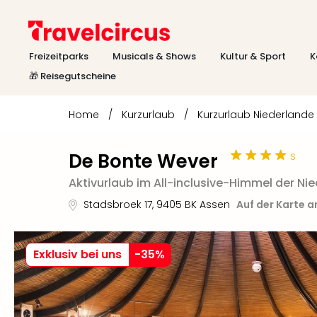
Freizeitparks
Musicals & Shows
Kultur & Sport
K
🎁 Reisegutscheine
Home
/
Kurzurlaub
/
Kurzurlaub Niederlande
s
De Bonte Wever
Aktivurlaub im All-inclusive-Himmel der Ni
Stadsbroek 17
,
9405 BK
Assen
Auf der Karte 
Exklusiv bei uns
-
35
%