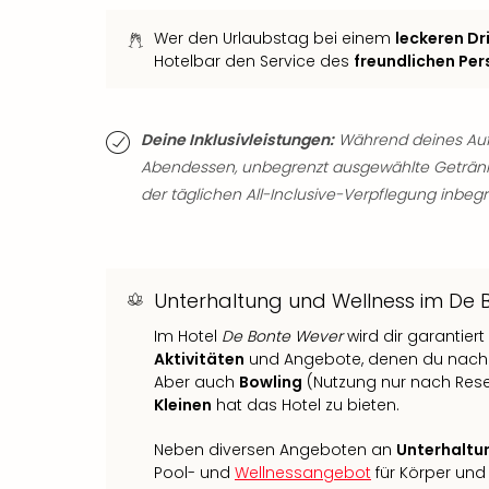
Wer den Urlaubstag bei einem
leckeren Dr
Hotelbar den Service des
freundlichen Per
Deine Inklusivleistungen:
Während deines Aufen
Abendessen, unbegrenzt ausgewählte Getränk
der täglichen All-Inclusive-Verpflegung inbegri
Unterhaltung und Wellness im De 
Im Hotel
De Bonte Wever
wird dir garantier
Aktivitäten
und Angebote, denen du nachgeh
Aber auch
Bowling
(Nutzung nur nach Rese
Kleinen
hat das Hotel zu bieten.
Neben diversen Angeboten an
Unterhaltu
Pool- und
Wellnessangebot
für Körper und