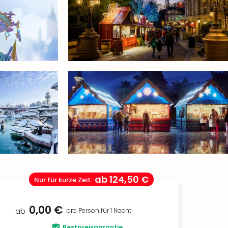
ab
124,50 €
Nur für kurze Zeit
:
0,00 €
ab
pro Person für 1 Nacht
Bestpreisgarantie