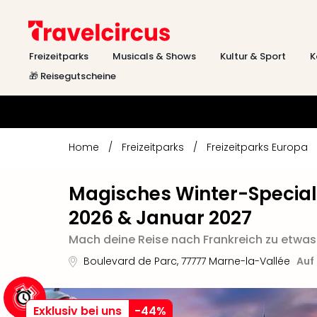
Freizeitparks
Musicals & Shows
Kultur & Sport
K
🎁 Reisegutscheine
Home
/
Freizeitparks
/
Freizeitparks Europa
Magisches Winter-Special
2026 & Januar 2027
Mach deine Reise nach Frankreich zu etwas
Boulevard de Parc
,
77777
Marne-la-Vallée
Auf
Exklusiv bei uns
-
44
%