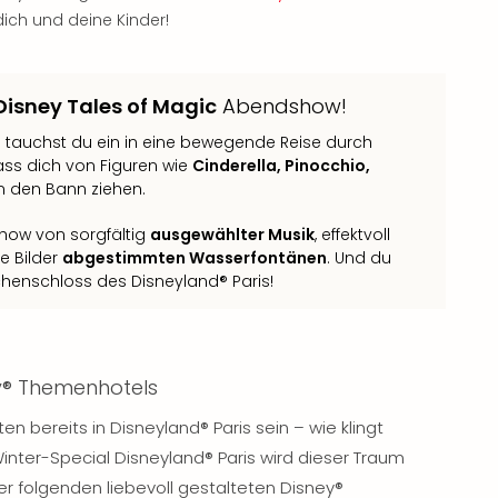
dich und deine Kinder!
Disney Tales of Magic
Abendshow!
s
tauchst du ein in eine bewegende Reise durch
ass dich von Figuren wie
Cinderella, Pinocchio,
in den Bann ziehen.
how von sorgfältig
ausgewählter Musik
, effektvoll
e Bilder
abgestimmten Wasserfontänen
. Und du
chenschloss des Disneyland® Paris!
y® Themenhotels
 bereits in Disneyland® Paris sein – wie klingt
ter-Special Disneyland® Paris wird dieser Traum
er folgenden liebevoll gestalteten Disney®