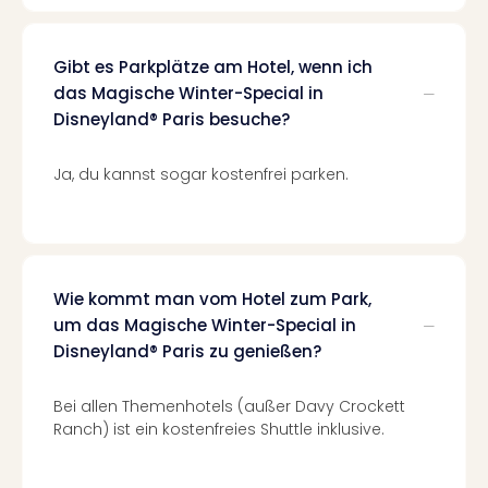
Lon
Paris
Brüs
Gibt es Parkplätze am Hotel, wenn ich
Prag
das Magische Winter-Special in
Bud
Disneyland® Paris besuche?
Wie
alle
Ang
Ja, du kannst sogar kostenfrei parken.
Deu
Köln
Ham
Berli
Leip
Wie kommt man vom Hotel zum Park,
Dre
um das Magische Winter-Special in
Fran
Disneyland® Paris zu genießen?
Mün
alle
Bei allen Themenhotels (außer Davy Crockett
Ang
Ranch) ist ein kostenfreies Shuttle inklusive.
Nied
Ams
Den