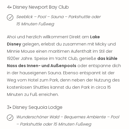
Fest
Stör
4⭑ Disney Newport Bay Club
Fest
Seeblick – Pool – Sauna – Parkshuttle oder
Mus
15 Minuten Fußweg
Fuld
Are
Ahoi und herzlich willkommen! Direkt am
Lake
di
Disney
gelegen, erlebst du zusammen mit Micky und
Ver
alle
Minnie Mouse einen maritimen Aufenthalt im Stil der
Ang
1920er Jahre. Speise im Yacht Club, genieße
das kühle
Musi
Nass des Innen- und Außenpools
oder entspanne dich
Musi
in der hauseigenen Sauna. Ebenso entspannt ist der
Ham
Weg vom Hotel zum Park, denn neben der Nutzung des
alle
kostenlosen Shuttles kannst du den Park in circa 15
Ang
Minuten zu Fuß erreichen.
Kultu
&
3⭑ Disney Sequoia Lodge
Spor
Mus
Wunderschöner Wald – Bequemes Ambiente – Pool
Tec
– Parkshuttle oder 15 Minuten Fußweg
Sins