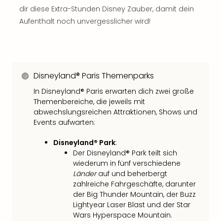
Con
dir diese Extra-Stunden Disney Zauber, damit dein
Schl
Aufenthalt noch unvergesslicher wird!
Sch
Konz
alle
Ang
Fest
Disneyland® Paris Themenparks
Glüc
Insel
In Disneyland® Paris erwarten dich zwei große
Mer
Themenbereiche, die jeweils mit
Lun
abwechslungsreichen Attraktionen, Shows und
Black
Events aufwarten:
Festi
Disneyland® Park
:
Nibiri
Der Disneyland® Park teilt sich
Festi
wiederum in fünf verschiedene
Ikar
Länder
auf und beherbergt
Festi
zahlreiche Fahrgeschäfte, darunter
alle
der Big Thunder Mountain, der Buzz
Ang
Lightyear Laser Blast und der Star
Loca
Wars Hyperspace Mountain.
Konz