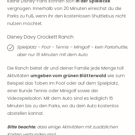
Kleine Disney-Fans können sich
in der Spielecke
Even
vergnügen. Innerhalb von 20 Minuten erreichst du die
at
Parks zu Fuß, wenn ihr den kostenlosen Shuttlebus nicht
War
nutzen möchtet.
Bros.
Stud
Disney Davy Crockett Ranch
Tour
Lon
Spielplatz – Pool – Tennis – Minigolf – kein Parkshuttle,
–
aber nur 15 Minuten mit dem Auto
The
Mak
Die Ranch bietet dir und deiner Familie jede Menge toll
of
Aktivitäten
umgeben vom grünen Blätterwald
wie zum
Harr
Beispiel das Toben im Pool oder auf dem Spielplatz,
Pott
einer Runde Tennis oder Minigolf sowie der
Form
Videospielsalon. Mit dem Auto sind es lediglich 15
1
Die
Minuten bis zu den Parks, wo du dein Auto kostenlos
Auss
abstellen kannst.
Imme
Auss
Bitte beachte
, dass einige Aktivitäten mit zusätzlichen
alle
Kosten verbunden sind.