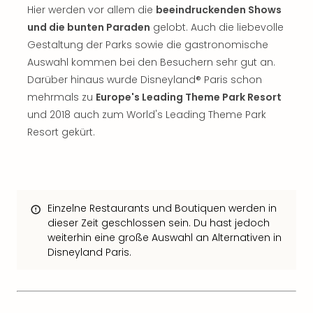
The
Hier werden vor allem die
beeindruckenden Shows
Sins
und die bunten Paraden
gelobt. Auch die liebevolle
Bad
Gestaltung der Parks sowie die gastronomische
Sch
Auswahl kommen bei den Besuchern sehr gut an.
Tau
The
Darüber hinaus wurde Disneyland® Paris schon
The
mehrmals zu
Europe's Leading Theme Park Resort
Eusk
und 2018 auch zum World's Leading Theme Park
Caro
Resort gekürt.
The
Aqu
Prag
Bali
The
Einzelne Restaurants und Boutiquen werden in
The
dieser Zeit geschlossen sein. Du hast jedoch
Bad
weiterhin eine große Auswahl an Alternativen in
Wöri
Disneyland Paris.
Rula
Eur
Karl
alle