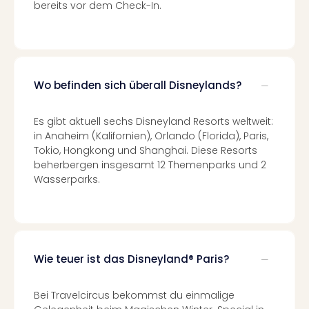
am
bereits vor dem Check-In.
Bod
Urla
in
den
Ber
Wo befinden sich überall Disneylands?
Urla
am
Es gibt aktuell sechs Disneyland Resorts weltweit:
Mee
in Anaheim (Kalifornien), Orlando (Florida), Paris,
Urla
Tokio, Hongkong und Shanghai. Diese Resorts
mit
beherbergen insgesamt 12 Themenparks und 2
Hun
Wasserparks.
Wint
alle
Ang
Reis
Woc
Wie teuer ist das Disneyland® Paris?
Wan
The
Fami
Bei Travelcircus bekommst du einmalige
Skiu