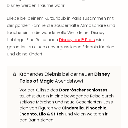
Sch
Disney werden Träume wahr.
und
das
Erlebe bei deinem Kurzurlaub in Paris zusammen mit
Biest
der ganzen Familie die zauberhafte Atmosphäre und
Wie
Mari
tauche ein in die wundervolle Welt deiner Disney
Ther
Lieblinge. Eine Reise nach
Disneyland® Paris
wird
Sta
garantiert zu einem unvergesslichen Erlebnis für dich
Ente
und deine Kinder!
Das
Pha
der
Krönendes Erlebnis bei der neuen
Disney
Ope
Tales of Magic
Abendshow!
Köln
Tan
Vor der Kulisse des
Dornröschenschlosses
der
tauchst du ein in eine bewegende Reise durch
Vam
zeitlose Märchen und neue Geschichten. Lass
alle
dich von Figuren wie
Cinderella, Pinocchio,
Ang
Encanto, Lilo & Stitch
und vielen weiteren in
Sho
den Bann ziehen.
&