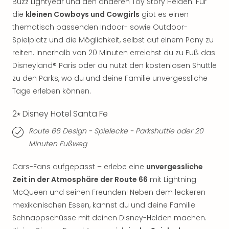
Buzz Lightyear und den anderen Toy Story Helden. Für
Of
Thro
die
kleinen Cowboys und Cowgirls
gibt es einen
Stud
thematisch passenden Indoor- sowie Outdoor-
Tour
Spielplatz und die Möglichkeit, selbst auf einem Pony zu
Swar
reiten. Innerhalb von 20 Minuten erreichst du zu Fuß das
Krist
Disneyland® Paris oder du nutzt den kostenlosen Shuttle
Mini
zu den Parks, wo du und deine Familie unvergessliche
Wun
Tage erleben können.
Ham
War
2⭑ Disney Hotel Santa Fe
Bros.
Stud
Route 66 Design - Spielecke - Parkshuttle oder 20
Tour
Minuten Fußweg
Lon
–
Cars-Fans aufgepasst – erlebe eine
unvergessliche
The
Zeit in der Atmosphäre der Route 66
mit Lightning
Mak
McQueen und seinen Freunden! Neben dem leckeren
of
mexikanischen Essen, kannst du und deine Familie
Harr
Pott
Schnappschüsse mit deinen Disney-Helden machen.
An