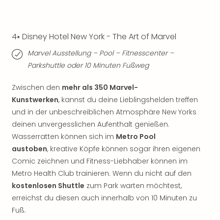
Qua
Com
Club
4⭑ Disney Hotel New York - The Art of Marvel
Pret
Wo
Marvel Ausstellung – Pool – Fitnesscenter –
alle
Parkshuttle oder 10 Minuten Fußweg
Ang
TV
Zwischen den
mehr als 350 Marvel-
Sho
Kunstwerken
, kannst du deine Lieblingshelden treffen
ZDF
Fern
und in der unbeschreiblichen Atmosphäre New Yorks
in
deinen unvergesslichen Aufenthalt genießen.
Main
Wasserratten können sich im
Metro Pool
Stef
austoben
, kreative Köpfe können sogar ihren eigenen
Raa
Comic zeichnen und Fitness-Liebhaber können im
Sho
Metro Health Club trainieren. Wenn du nicht auf den
alle
kostenlosen Shuttle
zum Park warten möchtest,
Ang
erreichst du diesen auch innerhalb von 10 Minuten zu
Fest
Dom
Fuß.