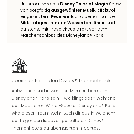
Untermalt wird die
Disney Tales of Magic
Show
Thea
von sorgfältig
ausgewählter Musik
, effektvoll
ABB
eingesetztem
Feuerwerk
und perfekt auf die
Voy
Bilder
abgestimmten Wasserfontänen
. Und
in
du stehst mit Travelcircus direkt vor dem
Lon
Märchenschloss des Disneyland® Paris!
Harr
Pott
Thea
Lon
GOP
Vari
Thea
Übernachten in den Disney® Themenhotels
Frie
Pala
Aufwachen und in wenigen Minuten bereits in
Berli
Disneyland® Paris sein – wie klingt das? Während
Fest
des Magischen Winter-Special Disneyland® Paris
Neu
wird dieser Traum wahr! Such dir aus in welchem
Fest
der folgenden liebevoll gestalteten Disney®
Bad
Themenhotels du übernachten möchtest:
Bad