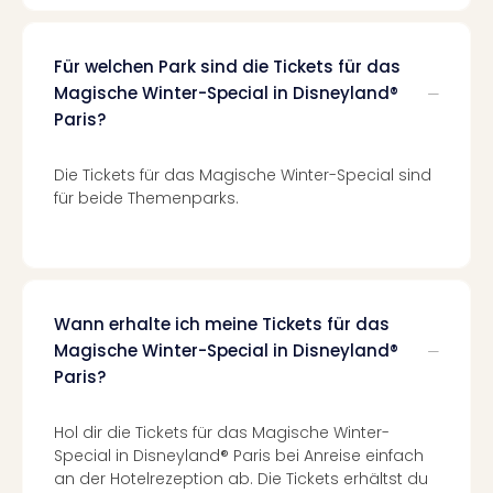
Haa
Rot
alle
Für welchen Park sind die Tickets für das
Ang
Magische Winter-Special in Disneyland®
Itali
Paris?
Rom
alle
Die Tickets für das Magische Winter-Special sind
Ang
für beide Themenparks.
Urla
Urla
Urla
in
Itali
Wann erhalte ich meine Tickets für das
Urla
Magische Winter-Special in Disneyland®
am
Paris?
See
Urla
am
Hol dir die Tickets für das Magische Winter-
Gar
Special in Disneyland® Paris bei Anreise einfach
Urla
an der Hotelrezeption ab. Die Tickets erhältst du