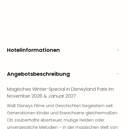
Rou
Das
Musi
Köni
der
Löw
Die
Eisk
Hotelinformationen
Tarz
MJ
–
Das
Angebotsbeschreibung
Mich
Jac
Magisches Winter-Special in Disneyland Paris im
Musi
November 2026 & Januar 2027
Der
Teuf
Walt Disneys Filme und Geschichten begeistern seit
träg
Generationen Kinder und Erwachsene gleichermaßen.
Pra
Ob zauberhafte Abenteuer, mutige Helden oder
Die
unvergessliche Melodien – in der magischen Welt von