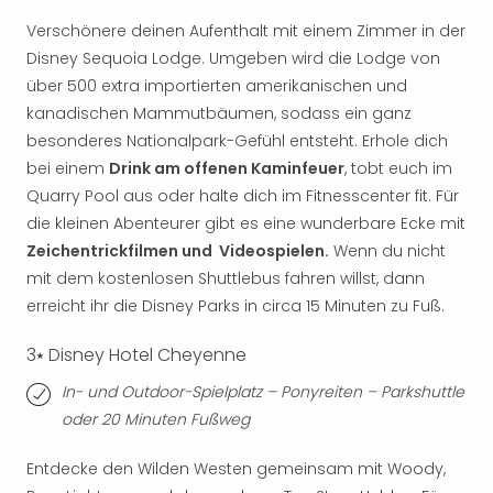
Mer
Verschönere deinen Aufenthalt mit einem Zimmer in der
Ben
Disney Sequoia Lodge. Umgeben wird die Lodge von
Mus
über 500 extra importierten amerikanischen und
Stut
Pors
kanadischen Mammutbäumen, sodass ein ganz
Mus
besonderes Nationalpark-Gefühl entsteht. Erhole dich
Auto
bei einem
Drink am offenen Kaminfeuer
, tobt euch im
Wolf
Quarry Pool aus oder halte dich im Fitnesscenter fit. Für
BM
die kleinen Abenteurer gibt es eine wunderbare Ecke mit
Mus
Zeichentrickfilmen und Videospielen.
Wenn du nicht
in
mit dem kostenlosen Shuttlebus fahren willst, dann
Mün
Barb
erreicht ihr die Disney Parks in circa 15 Minuten zu Fuß.
Mus
3⭑ Disney Hotel Cheyenne
Tec
Spey
In- und Outdoor-Spielplatz – Ponyreiten – Parkshuttle
alle
oder 20 Minuten Fußweg
Ang
Auss
Entdecke den Wilden Westen gemeinsam mit Woody,
Ga