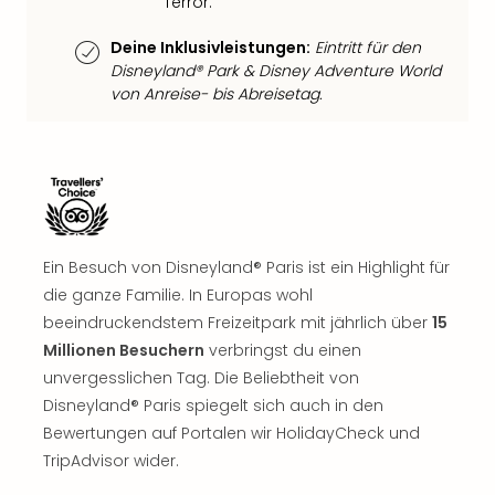
Terror.
Well
Eur
Deine Inklusivleistungen:
Eintritt für den
Deu
Disneyland® Park & Disney Adventure World
Itali
von Anreise- bis Abreisetag.
Nied
Öste
Pole
Südt
Mar
Karl
alle
Ein Besuch von Disneyland® Paris ist ein Highlight für
Ang
die ganze Familie. In Europas wohl
The
beeindruckendstem Freizeitpark mit jährlich über
15
The
Millionen Besuchern
verbringst du einen
Erdi
Trop
unvergesslichen Tag. Die Beliebtheit von
Isla
Disneyland® Paris spiegelt sich auch in den
The
Bewertungen auf Portalen wir HolidayCheck und
Bad
TripAdvisor wider.
Wöri