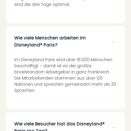
Eur
sind die drei Tage optimal.
Park
Guts
Trop
Isla
Guts
Wie viele Menschen arbeiten im
The
Disneyland® Paris?
Erdi
Guts
Im Disneyland Paris sind über 16.000 Menschen
War
beschäftigt – damit ist es der größte
Bros.
Einzelstandort-Arbeitgeber in ganz Frankreich.
Stud
Die Mitarbeitenden stammen aus über 120
Tour
Nationen und sprechen gemeinsam mehr als 20
Lon
Sprachen.
Guts
Sta
Musi
&
Sho
Wie viele Besucher hat das Disneyland®
Guts
Paris pro Tag?