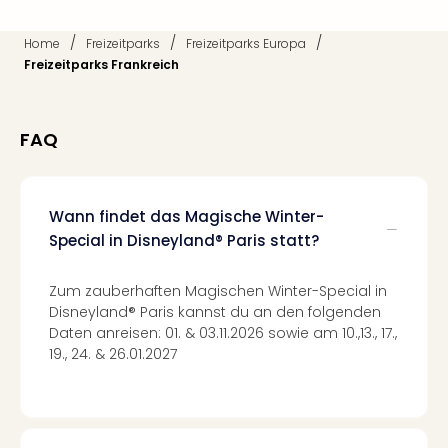
Ang
Kurz
/
/
/
Home
Freizeitparks
Freizeitparks Europa
Kurz
Freizeitparks Frankreich
Deu
Kurz
Ost
FAQ
Kurz
Nor
Kurz
Baye
Wann findet das Magische Winter-
Kurz
Special in Disneyland® Paris statt?
Harz
Kurz
Zum zauberhaften Magischen Winter-Special in
Sch
Disneyland® Paris kannst du an den folgenden
Kurz
Daten anreisen: 01. & 03.11.2026 sowie am 10.,13., 17.,
Bod
19., 24. & 26.01.2027
Kurz
Allg
alle
Ang