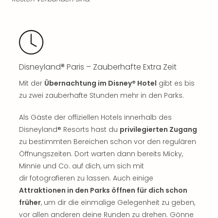
Ang
Spor
Skiu
in
Deu
Skiu
Disneyland® Paris – Zauberhafte Extra Zeit
in
Öste
Mit der
Übernachtung im Disney® Hotel
gibt es bis
Form
zu zwei zauberhafte Stunden mehr in den Parks.
1
Reis
Als Gäste der offiziellen Hotels innerhalb des
Konz
Disneyland® Resorts hast du
privilegierten Zugang
Konz
zu bestimmten Bereichen schon vor den regulären
Pitbu
Öffnungszeiten. Dort warten dann bereits Micky,
Karo
Minnie und Co. auf dich, um sich mit
G
Back
dir fotografieren zu lassen. Auch einige
Boy
Attraktionen in den Parks öffnen für dich schon
Disn
früher
, um dir die einmalige Gelegenheit zu geben,
in
vor allen anderen deine Runden zu drehen. Gönne