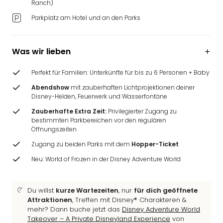
Ranch)
Ang
Wass
Parkplatz am Hotel und an den Parks
Trop
Isla
The
Was wir lieben
Erdi
Rula
Perfekt für Familien: Unterkünfte für bis zu 6 Personen + Baby
Bad
Abendshow
mit zauberhaften Lichtprojektionen deiner
Sch
Disney-Helden, Feuerwerk und Wasserfontäne
aqu
Zauberhafte Extra Zeit:
Privilegierter Zugang zu
The
bestimmten Parkbereichen vor den regulären
Sins
Öffnungszeiten
alle
Zugang zu beiden Parks mit dem
Hopper-Ticket
Ang
Zoo
Neu: World of Frozen in der Disney Adventure World
&
Safa
Du willst
kurze Wartezeiten
, nur
für dich geöffnete
Erle
Attraktionen
, Treffen mit Disney® Charakteren &
Zoo
mehr? Dann buche jetzt das
Disney Adventure World
Han
Takeover – A Private Disneyland Experience
von