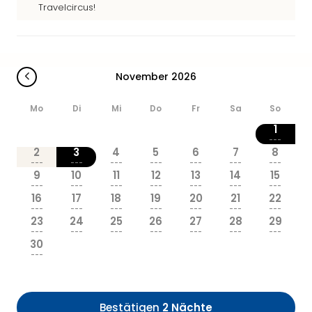
Sere
Travelcircus!
Park
Allw
Müns
Zoo
November 2026
Leip
Safa
Mo
Di
Mi
Do
Fr
Sa
So
Beek
Ber
1
ZOO
---
2
3
4
5
6
7
8
Erle
---
---
---
---
---
---
---
Gels
9
10
11
12
13
14
15
Welt
---
---
---
---
---
---
---
16
17
18
19
20
21
22
Wal
---
---
---
---
---
---
---
Nau
23
24
25
26
27
28
29
Aqu
---
---
---
---
---
---
---
30
Zool
---
Gar
Berli
alle
Bestätigen
2 Nächte
Ang