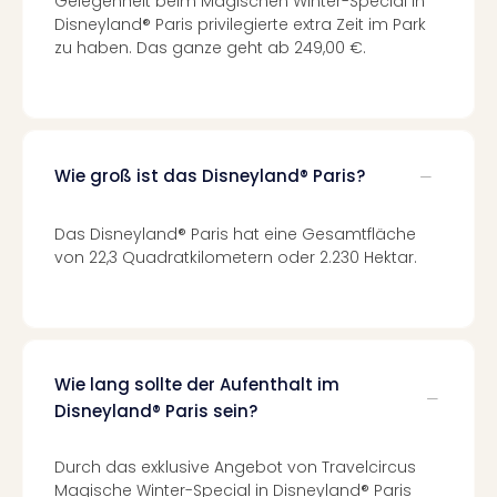
Gelegenheit beim Magischen Winter-Special in
Kurz
Disneyland® Paris privilegierte extra Zeit im Park
Erle
zu haben. Das ganze geht ab 249,00 €.
Gou
Well
Last
Minu
Hote
Wie groß ist das Disneyland® Paris?
Rom
Hote
Das Disneyland® Paris hat eine Gesamtfläche
Desi
von 22,3 Quadratkilometern oder 2.230 Hektar.
Hote
Luxu
alle
Ang
🎁
Wie lang sollte der Aufenthalt im
Reis
Disneyland® Paris sein?
Reis
Disn
Paris
Durch das exklusive Angebot von Travelcircus
Guts
Magische Winter-Special in Disneyland® Paris