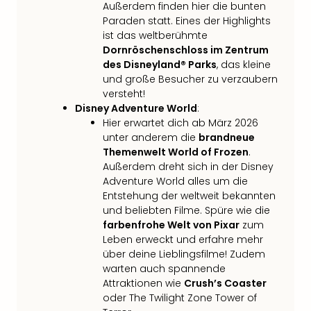
Außerdem finden hier die bunten
in
Paraden statt. Eines der Highlights
Köln
ist das weltberühmte
Konz
Dornröschenschloss im Zentrum
in
des Disneyland® Parks
, das kleine
Düss
und große Besucher zu verzaubern
Well
versteht!
Well
Disney Adventure World
:
Deu
Hier erwartet dich ab März 2026
Allg
unter anderem die
brandneue
Baye
Themenwelt World of Frozen
.
Wal
Außerdem dreht sich in der Disney
Baye
Adventure World alles um die
Bod
Entstehung der weltweit bekannten
und beliebten Filme. Spüre wie die
Harz
farbenfrohe Welt von Pixar
zum
Nor
Leben erweckt und erfahre mehr
NRW
über deine Lieblingsfilme! Zudem
Ost
warten auch spannende
Sch
Attraktionen wie
Crush’s Coaster
alle
oder The Twilight Zone Tower of
Ang