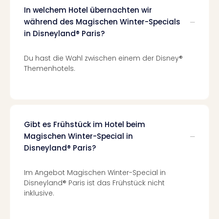
Kurz
In welchem Hotel übernachten wir
Eur
während des Magischen Winter-Specials
Kurz
in Disneyland® Paris?
Belg
Kurz
Deu
Du hast die Wahl zwischen einem der Disney®
Kurz
Themenhotels.
Itali
Kurz
Holl
Kurz
Öste
Gibt es Frühstück im Hotel beim
Kurz
Magischen Winter-Special in
Pole
Disneyland® Paris?
Kurz
Schw
Im Angebot Magischen Winter-Special in
alle
Disneyland® Paris ist das Frühstück nicht
Ang
inklusive.
Städ
Eur