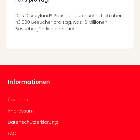
Köni
der
Löw
Das Disneyland® Paris hat durchschnittlich über
Musi
43.000 Besucher pro Tag, was 16 Millionen
Guts
Besucher jährlich entspricht.
Die
Eisk
Musi
Guts
Starl
Expr
Guts
Informationen
Moul
Rou
Guts
Über uns
alle
Impressum
Ang
Datenschutzerklärung
FAQ