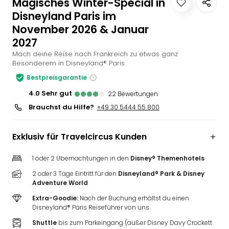
Magisches Winter-Special in
Slag
Disneyland Paris im
Eftel
November 2026 & Januar
LEG
2027
Deu
Mach deine Reise nach Frankreich zu etwas ganz
Parc
Besonderem in Disneyland® Paris
Astér
Rast
Bestpreisgarantie
Lan
4.0
sehr gut
22
Bewertungen
Baye
Brauchst du Hilfe?
+49 30 5444 55 800
Park
Plop
Deu
Exklusiv für Travelcircus Kunden
(eh
Holi
1 oder 2 Übernachtungen in den
Disney® Themenhotels
Park
2 oder 3 Tage Eintritt für den
Disneyland® Park & Disney
Tivol
Adventure World
Kop
Extra-Goodie:
Nach der Buchung erhältst du einen
Futu
Disneyland® Paris Reiseführer von uns
Bela
Shuttle
bis zum Parkeingang (außer Disney Davy Crockett
alle