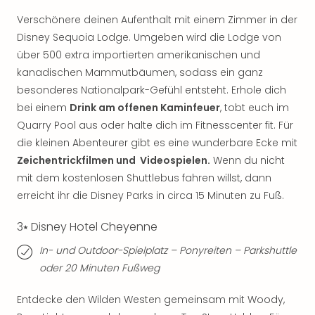
Mer
Verschönere deinen Aufenthalt mit einem Zimmer in der
Ben
Disney Sequoia Lodge. Umgeben wird die Lodge von
Mus
über 500 extra importierten amerikanischen und
Stut
Pors
kanadischen Mammutbäumen, sodass ein ganz
Mus
besonderes Nationalpark-Gefühl entsteht. Erhole dich
Auto
bei einem
Drink am offenen Kaminfeuer
, tobt euch im
Wolf
Quarry Pool aus oder halte dich im Fitnesscenter fit. Für
BM
die kleinen Abenteurer gibt es eine wunderbare Ecke mit
Mus
Zeichentrickfilmen und Videospielen.
Wenn du nicht
in
mit dem kostenlosen Shuttlebus fahren willst, dann
Mün
Barb
erreicht ihr die Disney Parks in circa 15 Minuten zu Fuß.
Mus
3⭑ Disney Hotel Cheyenne
Tec
Spey
In- und Outdoor-Spielplatz – Ponyreiten – Parkshuttle
alle
oder 20 Minuten Fußweg
Ang
Auss
Entdecke den Wilden Westen gemeinsam mit Woody,
Ga