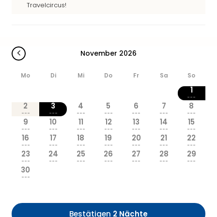
Sere
Travelcircus!
Park
Allw
Müns
Zoo
November 2026
Leip
Safa
Mo
Di
Mi
Do
Fr
Sa
So
Beek
Ber
1
ZOO
---
2
3
4
5
6
7
8
Erle
---
---
---
---
---
---
---
Gels
9
10
11
12
13
14
15
Welt
---
---
---
---
---
---
---
16
17
18
19
20
21
22
Wal
---
---
---
---
---
---
---
Nau
23
24
25
26
27
28
29
Aqu
---
---
---
---
---
---
---
30
Zool
---
Gar
Berli
alle
Bestätigen
2 Nächte
Ang