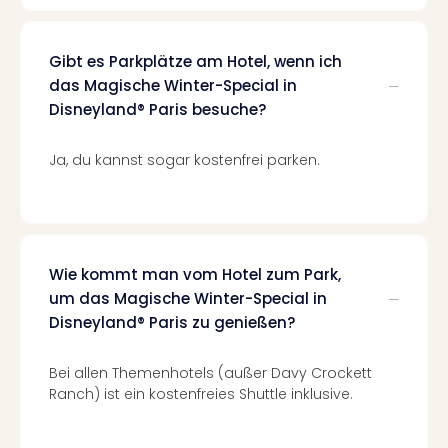
Lon
Paris
Brüs
Gibt es Parkplätze am Hotel, wenn ich
Prag
das Magische Winter-Special in
Bud
Disneyland® Paris besuche?
Wie
alle
Ang
Ja, du kannst sogar kostenfrei parken.
Deu
Köln
Ham
Berli
Leip
Wie kommt man vom Hotel zum Park,
Dre
um das Magische Winter-Special in
Fran
Disneyland® Paris zu genießen?
Mün
alle
Bei allen Themenhotels (außer Davy Crockett
Ang
Ranch) ist ein kostenfreies Shuttle inklusive.
Nied
Ams
Den