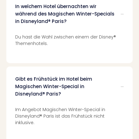
Kurz
In welchem Hotel übernachten wir
Eur
während des Magischen Winter-Specials
Kurz
in Disneyland® Paris?
Belg
Kurz
Deu
Du hast die Wahl zwischen einem der Disney®
Kurz
Themenhotels.
Itali
Kurz
Holl
Kurz
Öste
Gibt es Frühstück im Hotel beim
Kurz
Magischen Winter-Special in
Pole
Disneyland® Paris?
Kurz
Schw
Im Angebot Magischen Winter-Special in
alle
Disneyland® Paris ist das Frühstück nicht
Ang
inklusive.
Städ
Eur