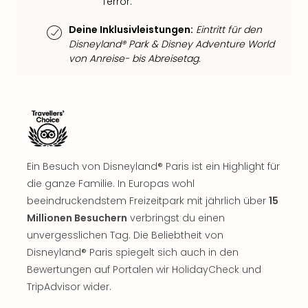
Terror.
Well
Eur
Deine Inklusivleistungen:
Eintritt für den
Deu
Disneyland® Park & Disney Adventure World
Itali
von Anreise- bis Abreisetag.
Nied
Öste
Pole
Südt
Mar
Karl
alle
Ein Besuch von Disneyland® Paris ist ein Highlight für
Ang
die ganze Familie. In Europas wohl
The
beeindruckendstem Freizeitpark mit jährlich über
15
The
Millionen Besuchern
verbringst du einen
Erdi
Trop
unvergesslichen Tag. Die Beliebtheit von
Isla
Disneyland® Paris spiegelt sich auch in den
The
Bewertungen auf Portalen wir HolidayCheck und
Bad
TripAdvisor wider.
Wöri