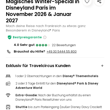
Magisches Winter-Special in
Slag
Disneyland Paris im
Eftel
November 2026 & Januar
LEG
2027
Deu
Mach deine Reise nach Frankreich zu etwas ganz
Parc
Besonderem in Disneyland® Paris
Astér
Rast
Bestpreisgarantie
Lan
4.0
sehr gut
22
Bewertungen
Baye
Brauchst du Hilfe?
+49 30 5444 55 800
Park
Plop
Deu
Exklusiv für Travelcircus Kunden
(eh
Holi
1 oder 2 Übernachtungen in den
Disney® Themenhotels
Park
2 oder 3 Tage Eintritt für den
Disneyland® Park & Disney
Tivol
Adventure World
Kop
Extra-Goodie:
Nach der Buchung erhältst du einen
Futu
Disneyland® Paris Reiseführer von uns
Bela
Shuttle
bis zum Parkeingang (außer Disney Davy Crockett
alle