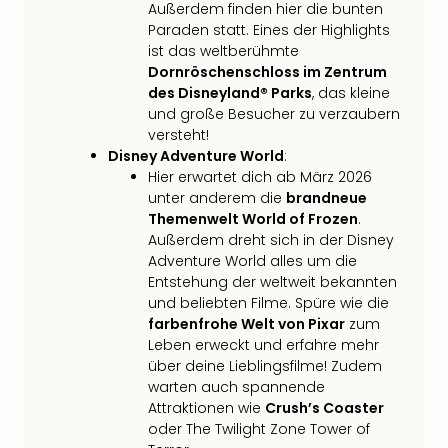
Außerdem finden hier die bunten
in
Paraden statt. Eines der Highlights
Köln
ist das weltberühmte
Konz
Dornröschenschloss im Zentrum
in
des Disneyland® Parks
, das kleine
Düss
und große Besucher zu verzaubern
Well
versteht!
Well
Disney Adventure World
:
Deu
Hier erwartet dich ab März 2026
Allg
unter anderem die
brandneue
Baye
Themenwelt World of Frozen
.
Wal
Außerdem dreht sich in der Disney
Baye
Adventure World alles um die
Bod
Entstehung der weltweit bekannten
und beliebten Filme. Spüre wie die
Harz
farbenfrohe Welt von Pixar
zum
Nor
Leben erweckt und erfahre mehr
NRW
über deine Lieblingsfilme! Zudem
Ost
warten auch spannende
Sch
Attraktionen wie
Crush’s Coaster
alle
oder The Twilight Zone Tower of
Ang