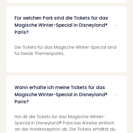
Haa
Rot
alle
Für welchen Park sind die Tickets für das
Ang
Magische Winter-Special in Disneyland®
Itali
Paris?
Rom
alle
Die Tickets für das Magische Winter-Special sind
Ang
für beide Themenparks.
Urla
Urla
Urla
in
Itali
Wann erhalte ich meine Tickets für das
Urla
Magische Winter-Special in Disneyland®
am
Paris?
See
Urla
am
Hol dir die Tickets für das Magische Winter-
Gar
Special in Disneyland® Paris bei Anreise einfach
Urla
an der Hotelrezeption ab. Die Tickets erhältst du