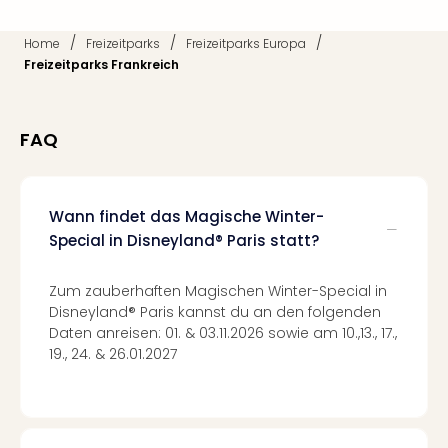
Ang
Kurz
/
/
/
Home
Freizeitparks
Freizeitparks Europa
Kurz
Freizeitparks Frankreich
Deu
Kurz
Ost
FAQ
Kurz
Nor
Kurz
Baye
Wann findet das Magische Winter-
Kurz
Special in Disneyland® Paris statt?
Harz
Kurz
Zum zauberhaften Magischen Winter-Special in
Sch
Disneyland® Paris kannst du an den folgenden
Kurz
Daten anreisen: 01. & 03.11.2026 sowie am 10.,13., 17.,
Bod
19., 24. & 26.01.2027
Kurz
Allg
alle
Ang