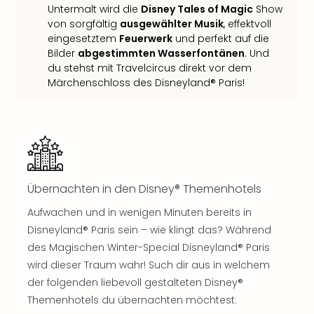
Untermalt wird die
Disney Tales of Magic
Show
Thea
von sorgfältig
ausgewählter Musik
, effektvoll
ABB
eingesetztem
Feuerwerk
und perfekt auf die
Voy
Bilder
abgestimmten Wasserfontänen
. Und
in
du stehst mit Travelcircus direkt vor dem
Lon
Märchenschloss des Disneyland® Paris!
Harr
Pott
Thea
Lon
GOP
Vari
Thea
Übernachten in den Disney® Themenhotels
Frie
Pala
Aufwachen und in wenigen Minuten bereits in
Berli
Disneyland® Paris sein – wie klingt das? Während
Fest
des Magischen Winter-Special Disneyland® Paris
Neu
wird dieser Traum wahr! Such dir aus in welchem
Fest
der folgenden liebevoll gestalteten Disney®
Bad
Themenhotels du übernachten möchtest:
Bad