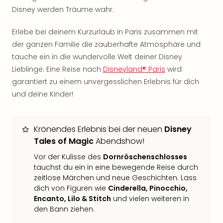
Sch
Disney werden Träume wahr.
und
das
Erlebe bei deinem Kurzurlaub in Paris zusammen mit
Biest
der ganzen Familie die zauberhafte Atmosphäre und
Wie
Mari
tauche ein in die wundervolle Welt deiner Disney
Ther
Lieblinge. Eine Reise nach
Disneyland® Paris
wird
Sta
garantiert zu einem unvergesslichen Erlebnis für dich
Ente
und deine Kinder!
Das
Pha
der
Krönendes Erlebnis bei der neuen
Disney
Ope
Tales of Magic
Abendshow!
Köln
Tan
Vor der Kulisse des
Dornröschenschlosses
der
tauchst du ein in eine bewegende Reise durch
Vam
zeitlose Märchen und neue Geschichten. Lass
alle
dich von Figuren wie
Cinderella, Pinocchio,
Ang
Encanto, Lilo & Stitch
und vielen weiteren in
Sho
den Bann ziehen.
&