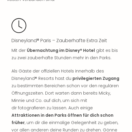
Ang
Spor
Skiu
in
Deu
Skiu
Disneyland® Paris – Zauberhafte Extra Zeit
in
Öste
Mit der
Übernachtung im Disney® Hotel
gibt es bis
Form
zu zwei zauberhafte Stunden mehr in den Parks.
1
Reis
Als Gäste der offiziellen Hotels innerhalb des
Konz
Disneyland® Resorts hast du
privilegierten Zugang
Konz
zu bestimmten Bereichen schon vor den regulären
Pitbu
Öffnungszeiten. Dort warten dann bereits Micky,
Karo
Minnie und Co. auf dich, um sich mit
G
Back
dir fotografieren zu lassen. Auch einige
Boy
Attraktionen in den Parks öffnen für dich schon
Disn
früher
, um dir die einmalige Gelegenheit zu geben,
in
vor allen anderen deine Runden zu drehen. Gönne