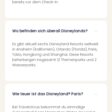
am
bereits vor dem Check-In.
Bod
Urla
in
den
Ber
Wo befinden sich überall Disneylands?
Urla
am
Es gibt aktuell sechs Disneyland Resorts weltweit:
Mee
in Anaheim (Kalifornien), Orlando (Florida), Paris,
Urla
Tokio, Hongkong und Shanghai. Diese Resorts
mit
beherbergen insgesamt 12 Themenparks und 2
Hun
Wasserparks.
Wint
alle
Ang
Reis
Woc
Wie teuer ist das Disneyland® Paris?
Wan
The
Fami
Bei Travelcircus bekommst du einmalige
Skiu