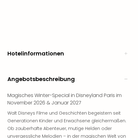
Rou
Das
Musi
Köni
der
Löw
Die
Eisk
Hotelinformationen
Tarz
MJ
–
Das
Angebotsbeschreibung
Mich
Jac
Magisches Winter-Special in Disneyland Paris im
Musi
November 2026 & Januar 2027
Der
Teuf
Walt Disneys Filme und Geschichten begeistern seit
träg
Generationen Kinder und Erwachsene gleichermaßen.
Pra
Ob zauberhafte Abenteuer, mutige Helden oder
Die
unvergessliche Melodien – in der magischen Welt von