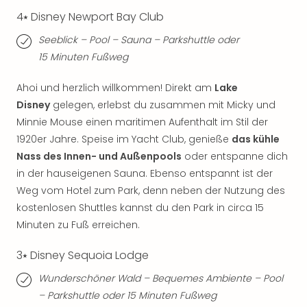
Fest
Stör
4⭑ Disney Newport Bay Club
Fest
Seeblick – Pool – Sauna – Parkshuttle oder
Mus
15 Minuten Fußweg
Fuld
Are
Ahoi und herzlich willkommen! Direkt am
Lake
di
Disney
gelegen, erlebst du zusammen mit Micky und
Ver
alle
Minnie Mouse einen maritimen Aufenthalt im Stil der
Ang
1920er Jahre. Speise im Yacht Club, genieße
das kühle
Musi
Nass des Innen- und Außenpools
oder entspanne dich
Musi
in der hauseigenen Sauna. Ebenso entspannt ist der
Ham
Weg vom Hotel zum Park, denn neben der Nutzung des
alle
kostenlosen Shuttles kannst du den Park in circa 15
Ang
Minuten zu Fuß erreichen.
Kultu
&
3⭑ Disney Sequoia Lodge
Spor
Mus
Wunderschöner Wald – Bequemes Ambiente – Pool
Tec
– Parkshuttle oder 15 Minuten Fußweg
Sins