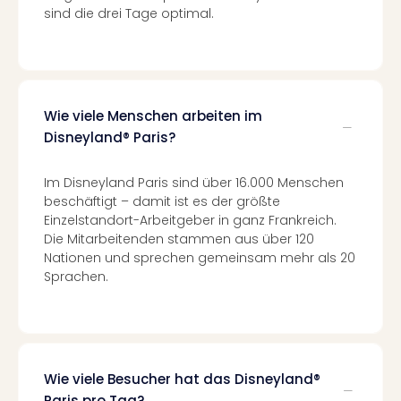
Eur
sind die drei Tage optimal.
Park
Guts
Trop
Isla
Guts
Wie viele Menschen arbeiten im
The
Disneyland® Paris?
Erdi
Guts
Im Disneyland Paris sind über 16.000 Menschen
War
beschäftigt – damit ist es der größte
Bros.
Einzelstandort-Arbeitgeber in ganz Frankreich.
Stud
Die Mitarbeitenden stammen aus über 120
Tour
Nationen und sprechen gemeinsam mehr als 20
Lon
Sprachen.
Guts
Sta
Musi
&
Sho
Wie viele Besucher hat das Disneyland®
Guts
Paris pro Tag?