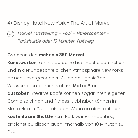
Qua
Com
Club
4⭑ Disney Hotel New York - The Art of Marvel
Pret
Wo
Marvel Ausstellung – Pool – Fitnesscenter –
alle
Parkshuttle oder 10 Minuten Fußweg
Ang
TV
Zwischen den
mehr als 350 Marvel-
Sho
Kunstwerken
, kannst du deine Lieblingshelden treffen
ZDF
Fern
und in der unbeschreiblichen Atmosphäre New Yorks
in
deinen unvergesslichen Aufenthalt genießen.
Main
Wasserratten können sich im
Metro Pool
Stef
austoben
, kreative Köpfe können sogar ihren eigenen
Raa
Comic zeichnen und Fitness-Liebhaber können im
Sho
Metro Health Club trainieren. Wenn du nicht auf den
alle
kostenlosen Shuttle
zum Park warten möchtest,
Ang
erreichst du diesen auch innerhalb von 10 Minuten zu
Fest
Dom
Fuß.