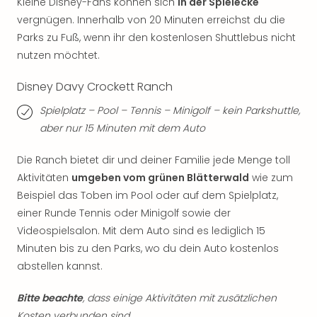
Kleine Disney-Fans können sich
in der Spielecke
Even
vergnügen. Innerhalb von 20 Minuten erreichst du die
at
Parks zu Fuß, wenn ihr den kostenlosen Shuttlebus nicht
War
nutzen möchtet.
Bros.
Stud
Disney Davy Crockett Ranch
Tour
Lon
Spielplatz – Pool – Tennis – Minigolf – kein Parkshuttle,
–
aber nur 15 Minuten mit dem Auto
The
Mak
Die Ranch bietet dir und deiner Familie jede Menge toll
of
Aktivitäten
umgeben vom grünen Blätterwald
wie zum
Harr
Beispiel das Toben im Pool oder auf dem Spielplatz,
Pott
einer Runde Tennis oder Minigolf sowie der
Form
Videospielsalon. Mit dem Auto sind es lediglich 15
1
Die
Minuten bis zu den Parks, wo du dein Auto kostenlos
Auss
abstellen kannst.
Imme
Auss
Bitte beachte
, dass einige Aktivitäten mit zusätzlichen
alle
Kosten verbunden sind.