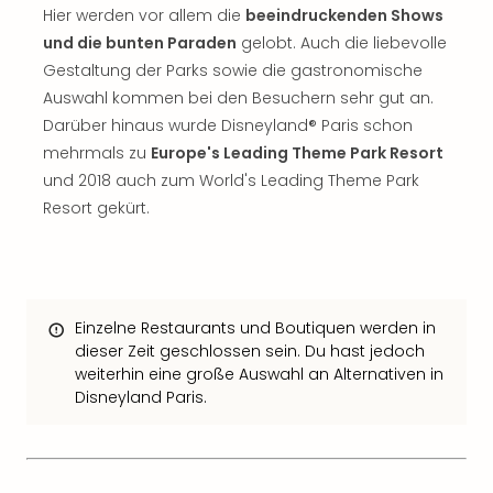
The
Hier werden vor allem die
beeindruckenden Shows
Sins
und die bunten Paraden
gelobt. Auch die liebevolle
Bad
Gestaltung der Parks sowie die gastronomische
Sch
Auswahl kommen bei den Besuchern sehr gut an.
Tau
The
Darüber hinaus wurde Disneyland® Paris schon
The
mehrmals zu
Europe's Leading Theme Park Resort
Eusk
und 2018 auch zum World's Leading Theme Park
Caro
Resort gekürt.
The
Aqu
Prag
Bali
The
Einzelne Restaurants und Boutiquen werden in
The
dieser Zeit geschlossen sein. Du hast jedoch
Bad
weiterhin eine große Auswahl an Alternativen in
Wöri
Disneyland Paris.
Rula
Eur
Karl
alle