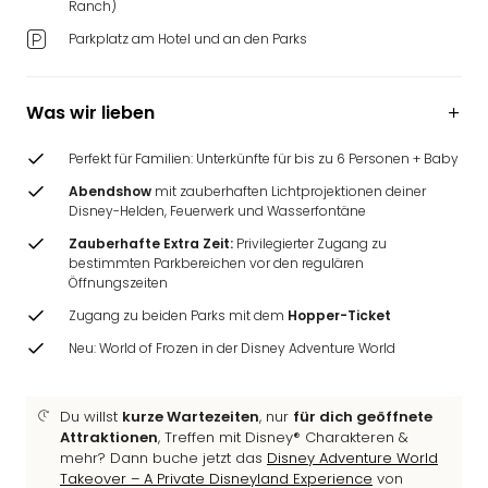
Ranch)
Ang
Wass
Parkplatz am Hotel und an den Parks
Trop
Isla
The
Was wir lieben
Erdi
Rula
Perfekt für Familien: Unterkünfte für bis zu 6 Personen + Baby
Bad
Abendshow
mit zauberhaften Lichtprojektionen deiner
Sch
Disney-Helden, Feuerwerk und Wasserfontäne
aqu
Zauberhafte Extra Zeit:
Privilegierter Zugang zu
The
bestimmten Parkbereichen vor den regulären
Sins
Öffnungszeiten
alle
Zugang zu beiden Parks mit dem
Hopper-Ticket
Ang
Zoo
Neu: World of Frozen in der Disney Adventure World
&
Safa
Du willst
kurze Wartezeiten
, nur
für dich geöffnete
Erle
Attraktionen
, Treffen mit Disney® Charakteren &
Zoo
mehr? Dann buche jetzt das
Disney Adventure World
Han
Takeover – A Private Disneyland Experience
von