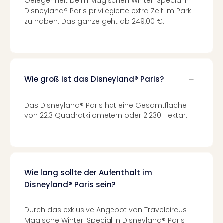
Gelegenheit beim Magischen Winter-Special in
Kurz
Disneyland® Paris privilegierte extra Zeit im Park
Erle
zu haben. Das ganze geht ab 249,00 €.
Gou
Well
Last
Minu
Hote
Wie groß ist das Disneyland® Paris?
Rom
Hote
Das Disneyland® Paris hat eine Gesamtfläche
Desi
von 22,3 Quadratkilometern oder 2.230 Hektar.
Hote
Luxu
alle
Ang
🎁
Wie lang sollte der Aufenthalt im
Reis
Disneyland® Paris sein?
Reis
Disn
Paris
Durch das exklusive Angebot von Travelcircus
Guts
Magische Winter-Special in Disneyland® Paris