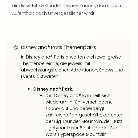
Con
dir diese Extra-Stunden Disney Zauber, damit dein
Schl
Aufenthalt noch unvergesslicher wird!
Sch
Konz
alle
Ang
Fest
Disneyland® Paris Themenparks
Glüc
Insel
In Disneyland® Paris erwarten dich zwei große
Mer
Themenbereiche, die jeweils mit
Lun
abwechslungsreichen Attraktionen, Shows und
Black
Events aufwarten:
Festi
Disneyland® Park
:
Nibiri
Der Disneyland® Park teilt sich
Festi
wiederum in fünf verschiedene
Ikar
Länder
auf und beherbergt
Festi
zahlreiche Fahrgeschäfte, darunter
alle
der Big Thunder Mountain, der Buzz
Ang
Lightyear Laser Blast und der Star
Loca
Wars Hyperspace Mountain.
Konz