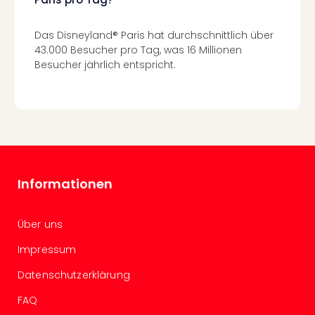
Köni
der
Löw
Das Disneyland® Paris hat durchschnittlich über
Musi
43.000 Besucher pro Tag, was 16 Millionen
Guts
Besucher jährlich entspricht.
Die
Eisk
Musi
Guts
Starl
Expr
Guts
Informationen
Moul
Rou
Guts
Über uns
alle
Impressum
Ang
Datenschutzerklärung
FAQ