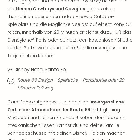
Buzz Lightyear und den anderen Toy Story Helden. Für
Of
Thro
die
kleinen Cowboys und Cowgirls
gibt es einen
Stud
thematisch passenden Indoor- sowie Outdoor-
Tour
Spielplatz und die Möglichkeit, selbst auf einem Pony zu
Swar
reiten. Innerhalb von 20 Minuten erreichst du zu Fuß das
Krist
Disneyland® Paris oder du nutzt den kostenlosen Shuttle
Mini
zu den Parks, wo du und deine Familie unvergessliche
Wun
Tage erleben können.
Ham
War
2⭑ Disney Hotel Santa Fe
Bros.
Stud
Route 66 Design - Spielecke - Parkshuttle oder 20
Tour
Minuten Fußweg
Lon
–
Cars-Fans aufgepasst – erlebe eine
unvergessliche
The
Zeit in der Atmosphäre der Route 66
mit Lightning
Mak
McQueen und seinen Freunden! Neben dem leckeren
of
mexikanischen Essen, kannst du und deine Familie
Harr
Pott
Schnappschüsse mit deinen Disney-Helden machen.
An