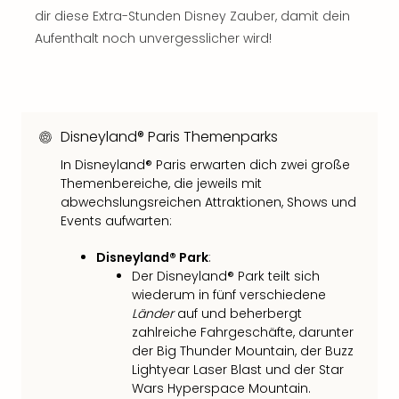
Con
dir diese Extra-Stunden Disney Zauber, damit dein
Schl
Aufenthalt noch unvergesslicher wird!
Sch
Konz
alle
Ang
Fest
Disneyland® Paris Themenparks
Glüc
Insel
In Disneyland® Paris erwarten dich zwei große
Mer
Themenbereiche, die jeweils mit
Lun
abwechslungsreichen Attraktionen, Shows und
Black
Events aufwarten:
Festi
Disneyland® Park
:
Nibiri
Der Disneyland® Park teilt sich
Festi
wiederum in fünf verschiedene
Ikar
Länder
auf und beherbergt
Festi
zahlreiche Fahrgeschäfte, darunter
alle
der Big Thunder Mountain, der Buzz
Ang
Lightyear Laser Blast und der Star
Loca
Wars Hyperspace Mountain.
Konz