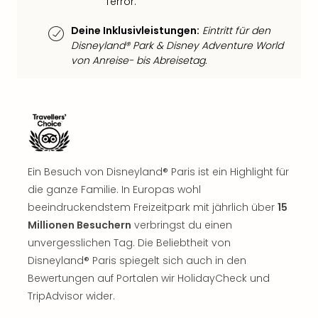
Terror.
Well
Eur
Deine Inklusivleistungen:
Eintritt für den
Deu
Disneyland® Park & Disney Adventure World
Itali
von Anreise- bis Abreisetag.
Nied
Öste
Pole
Südt
Mar
Karl
alle
Ein Besuch von Disneyland® Paris ist ein Highlight für
Ang
die ganze Familie. In Europas wohl
The
beeindruckendstem Freizeitpark mit jährlich über
15
The
Millionen Besuchern
verbringst du einen
Erdi
Trop
unvergesslichen Tag. Die Beliebtheit von
Isla
Disneyland® Paris spiegelt sich auch in den
The
Bewertungen auf Portalen wir HolidayCheck und
Bad
TripAdvisor wider.
Wöri