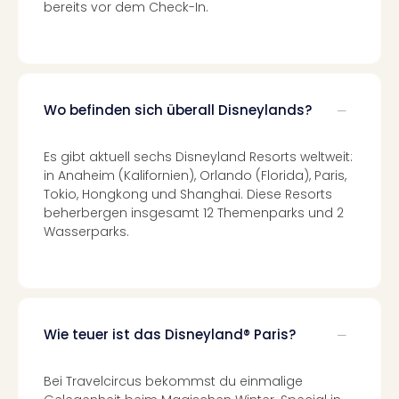
am
bereits vor dem Check-In.
Bod
Urla
in
den
Ber
Wo befinden sich überall Disneylands?
Urla
am
Es gibt aktuell sechs Disneyland Resorts weltweit:
Mee
in Anaheim (Kalifornien), Orlando (Florida), Paris,
Urla
Tokio, Hongkong und Shanghai. Diese Resorts
mit
beherbergen insgesamt 12 Themenparks und 2
Hun
Wasserparks.
Wint
alle
Ang
Reis
Woc
Wie teuer ist das Disneyland® Paris?
Wan
The
Fami
Bei Travelcircus bekommst du einmalige
Skiu