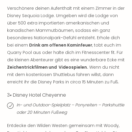
Mer
Verschönere deinen Aufenthalt mit einem Zimmer in der
Ben
Disney Sequoia Lodge. Umgeben wird die Lodge von
Mus
über 500 extra importierten amerikanischen und
Stut
Pors
kanadischen Mammutbäumen, sodass ein ganz
Mus
besonderes Nationalpark-Gefühl entsteht. Erhole dich
Auto
bei einem
Drink am offenen Kaminfeuer
, tobt euch im
Wolf
Quarry Pool aus oder halte dich im Fitnesscenter fit. Für
BM
die kleinen Abenteurer gibt es eine wunderbare Ecke mit
Mus
Zeichentrickfilmen und Videospielen.
Wenn du nicht
in
mit dem kostenlosen Shuttlebus fahren willst, dann
Mün
Barb
erreicht ihr die Disney Parks in circa 15 Minuten zu Fuß.
Mus
3⭑ Disney Hotel Cheyenne
Tec
Spey
In- und Outdoor-Spielplatz – Ponyreiten – Parkshuttle
alle
oder 20 Minuten Fußweg
Ang
Auss
Entdecke den Wilden Westen gemeinsam mit Woody,
Ga