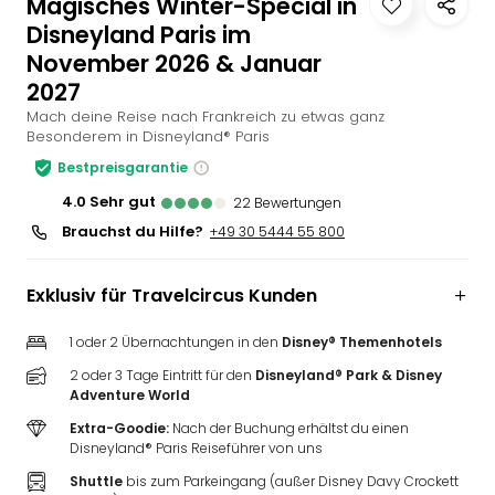
Magisches Winter-Special in
Slag
Disneyland Paris im
Eftel
November 2026 & Januar
LEG
2027
Deu
Mach deine Reise nach Frankreich zu etwas ganz
Parc
Besonderem in Disneyland® Paris
Astér
Rast
Bestpreisgarantie
Lan
4.0
sehr gut
22
Bewertungen
Baye
Brauchst du Hilfe?
+49 30 5444 55 800
Park
Plop
Deu
Exklusiv für Travelcircus Kunden
(eh
Holi
1 oder 2 Übernachtungen in den
Disney® Themenhotels
Park
2 oder 3 Tage Eintritt für den
Disneyland® Park & Disney
Tivol
Adventure World
Kop
Extra-Goodie:
Nach der Buchung erhältst du einen
Futu
Disneyland® Paris Reiseführer von uns
Bela
Shuttle
bis zum Parkeingang (außer Disney Davy Crockett
alle