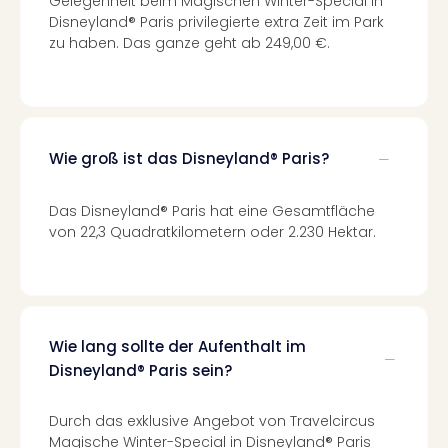
Gelegenheit beim Magischen Winter-Special in
Kurz
Disneyland® Paris privilegierte extra Zeit im Park
Erle
zu haben. Das ganze geht ab 249,00 €.
Gou
Well
Last
Minu
Hote
Wie groß ist das Disneyland® Paris?
Rom
Hote
Das Disneyland® Paris hat eine Gesamtfläche
Desi
von 22,3 Quadratkilometern oder 2.230 Hektar.
Hote
Luxu
alle
Ang
🎁
Wie lang sollte der Aufenthalt im
Reis
Disneyland® Paris sein?
Reis
Disn
Paris
Durch das exklusive Angebot von Travelcircus
Guts
Magische Winter-Special in Disneyland® Paris