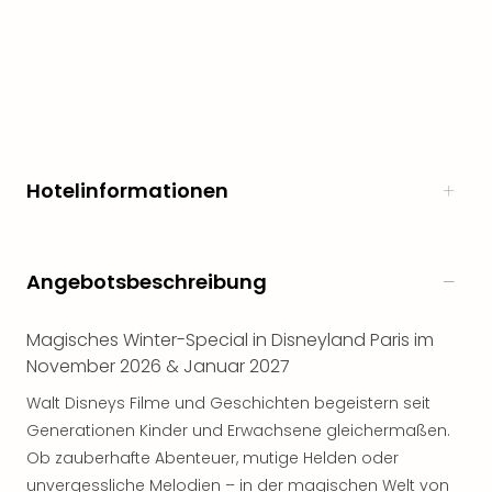
Rou
Das
Musi
Köni
der
Löw
Die
Eisk
Hotelinformationen
Tarz
MJ
–
Das
Angebotsbeschreibung
Mich
Jac
Magisches Winter-Special in Disneyland Paris im
Musi
November 2026 & Januar 2027
Der
Teuf
Walt Disneys Filme und Geschichten begeistern seit
träg
Generationen Kinder und Erwachsene gleichermaßen.
Pra
Ob zauberhafte Abenteuer, mutige Helden oder
Die
unvergessliche Melodien – in der magischen Welt von