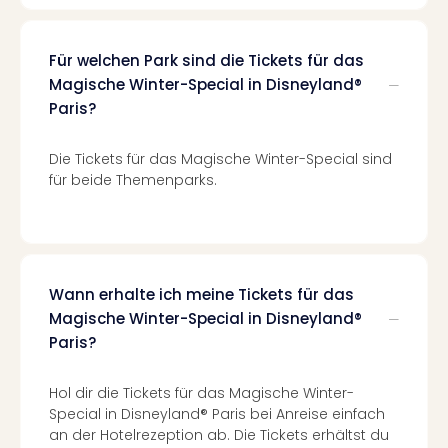
Haa
Rot
alle
Für welchen Park sind die Tickets für das
Ang
Magische Winter-Special in Disneyland®
Itali
Paris?
Rom
alle
Die Tickets für das Magische Winter-Special sind
Ang
für beide Themenparks.
Urla
Urla
Urla
in
Itali
Wann erhalte ich meine Tickets für das
Urla
Magische Winter-Special in Disneyland®
am
Paris?
See
Urla
am
Hol dir die Tickets für das Magische Winter-
Gar
Special in Disneyland® Paris bei Anreise einfach
Urla
an der Hotelrezeption ab. Die Tickets erhältst du