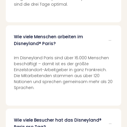
Eur
sind die drei Tage optimal.
Park
Guts
Trop
Isla
Guts
Wie viele Menschen arbeiten im
The
Disneyland® Paris?
Erdi
Guts
Im Disneyland Paris sind über 16.000 Menschen
War
beschäftigt – damit ist es der größte
Bros.
Einzelstandort-Arbeitgeber in ganz Frankreich.
Stud
Die Mitarbeitenden stammen aus über 120
Tour
Nationen und sprechen gemeinsam mehr als 20
Lon
Sprachen.
Guts
Sta
Musi
&
Sho
Wie viele Besucher hat das Disneyland®
Guts
Paris pro Tag?