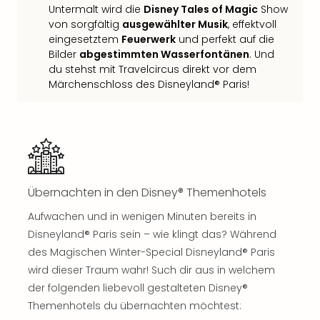
Untermalt wird die
Disney Tales of Magic
Show
Thea
von sorgfältig
ausgewählter Musik
, effektvoll
ABB
eingesetztem
Feuerwerk
und perfekt auf die
Voy
Bilder
abgestimmten Wasserfontänen
. Und
in
du stehst mit Travelcircus direkt vor dem
Lon
Märchenschloss des Disneyland® Paris!
Harr
Pott
Thea
Lon
GOP
Vari
Thea
Übernachten in den Disney® Themenhotels
Frie
Pala
Aufwachen und in wenigen Minuten bereits in
Berli
Disneyland® Paris sein – wie klingt das? Während
Fest
des Magischen Winter-Special Disneyland® Paris
Neu
wird dieser Traum wahr! Such dir aus in welchem
Fest
der folgenden liebevoll gestalteten Disney®
Bad
Themenhotels du übernachten möchtest:
Bad