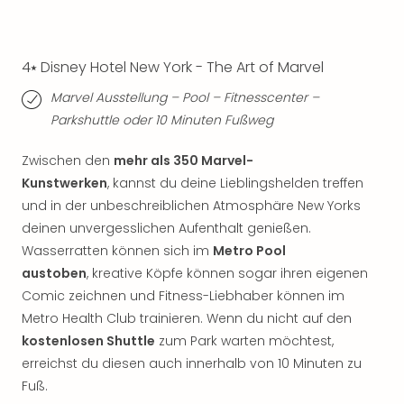
Qua
Com
Club
4⭑ Disney Hotel New York - The Art of Marvel
Pret
Wo
Marvel Ausstellung – Pool – Fitnesscenter –
alle
Parkshuttle oder 10 Minuten Fußweg
Ang
TV
Zwischen den
mehr als 350 Marvel-
Sho
Kunstwerken
, kannst du deine Lieblingshelden treffen
ZDF
Fern
und in der unbeschreiblichen Atmosphäre New Yorks
in
deinen unvergesslichen Aufenthalt genießen.
Main
Wasserratten können sich im
Metro Pool
Stef
austoben
, kreative Köpfe können sogar ihren eigenen
Raa
Comic zeichnen und Fitness-Liebhaber können im
Sho
Metro Health Club trainieren. Wenn du nicht auf den
alle
kostenlosen Shuttle
zum Park warten möchtest,
Ang
erreichst du diesen auch innerhalb von 10 Minuten zu
Fest
Dom
Fuß.