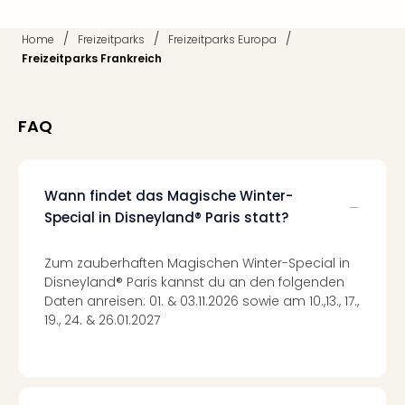
Ang
Kurz
/
/
/
Home
Freizeitparks
Freizeitparks Europa
Kurz
Freizeitparks Frankreich
Deu
Kurz
Ost
FAQ
Kurz
Nor
Kurz
Baye
Wann findet das Magische Winter-
Kurz
Special in Disneyland® Paris statt?
Harz
Kurz
Zum zauberhaften Magischen Winter-Special in
Sch
Disneyland® Paris kannst du an den folgenden
Kurz
Daten anreisen: 01. & 03.11.2026 sowie am 10.,13., 17.,
Bod
19., 24. & 26.01.2027
Kurz
Allg
alle
Ang