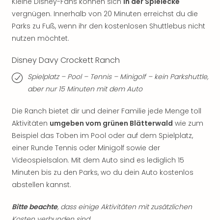
Kleine Disney-Fans können sich
in der Spielecke
Even
vergnügen. Innerhalb von 20 Minuten erreichst du die
at
Parks zu Fuß, wenn ihr den kostenlosen Shuttlebus nicht
War
nutzen möchtet.
Bros.
Stud
Disney Davy Crockett Ranch
Tour
Lon
Spielplatz – Pool – Tennis – Minigolf – kein Parkshuttle,
–
aber nur 15 Minuten mit dem Auto
The
Mak
Die Ranch bietet dir und deiner Familie jede Menge toll
of
Aktivitäten
umgeben vom grünen Blätterwald
wie zum
Harr
Beispiel das Toben im Pool oder auf dem Spielplatz,
Pott
einer Runde Tennis oder Minigolf sowie der
Form
Videospielsalon. Mit dem Auto sind es lediglich 15
1
Die
Minuten bis zu den Parks, wo du dein Auto kostenlos
Auss
abstellen kannst.
Imme
Auss
Bitte beachte
, dass einige Aktivitäten mit zusätzlichen
alle
Kosten verbunden sind.