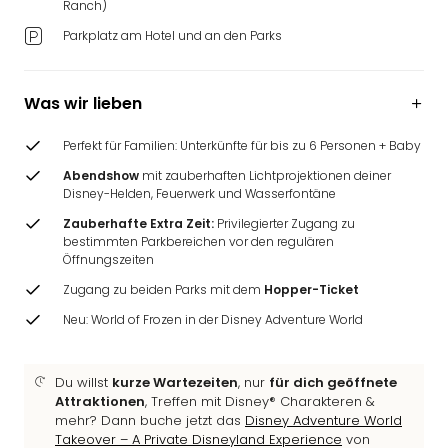
Ranch)
Ang
Wass
Parkplatz am Hotel und an den Parks
Trop
Isla
The
Was wir lieben
Erdi
Rula
Perfekt für Familien: Unterkünfte für bis zu 6 Personen + Baby
Bad
Abendshow
mit zauberhaften Lichtprojektionen deiner
Sch
Disney-Helden, Feuerwerk und Wasserfontäne
aqu
Zauberhafte Extra Zeit:
Privilegierter Zugang zu
The
bestimmten Parkbereichen vor den regulären
Sins
Öffnungszeiten
alle
Zugang zu beiden Parks mit dem
Hopper-Ticket
Ang
Zoo
Neu: World of Frozen in der Disney Adventure World
&
Safa
Du willst
kurze Wartezeiten
, nur
für dich geöffnete
Erle
Attraktionen
, Treffen mit Disney® Charakteren &
Zoo
mehr? Dann buche jetzt das
Disney Adventure World
Han
Takeover – A Private Disneyland Experience
von