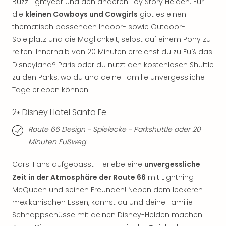
Buzz Lightyear und den anderen Toy Story Helden. Für
Of
Thro
die
kleinen Cowboys und Cowgirls
gibt es einen
Stud
thematisch passenden Indoor- sowie Outdoor-
Tour
Spielplatz und die Möglichkeit, selbst auf einem Pony zu
Swar
reiten. Innerhalb von 20 Minuten erreichst du zu Fuß das
Krist
Disneyland® Paris oder du nutzt den kostenlosen Shuttle
Mini
zu den Parks, wo du und deine Familie unvergessliche
Wun
Tage erleben können.
Ham
War
2⭑ Disney Hotel Santa Fe
Bros.
Stud
Route 66 Design - Spielecke - Parkshuttle oder 20
Tour
Minuten Fußweg
Lon
–
Cars-Fans aufgepasst – erlebe eine
unvergessliche
The
Zeit in der Atmosphäre der Route 66
mit Lightning
Mak
McQueen und seinen Freunden! Neben dem leckeren
of
mexikanischen Essen, kannst du und deine Familie
Harr
Pott
Schnappschüsse mit deinen Disney-Helden machen.
An