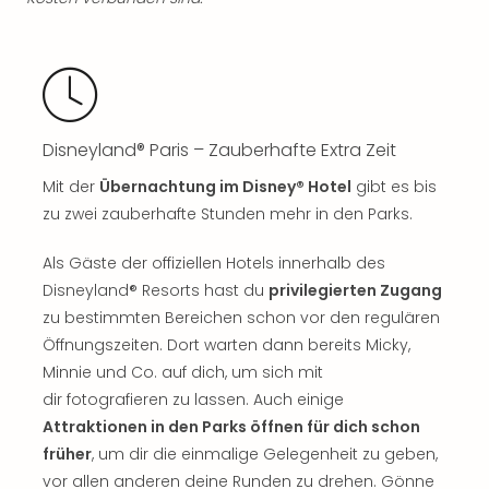
Ang
Spor
Skiu
in
Deu
Skiu
Disneyland® Paris – Zauberhafte Extra Zeit
in
Öste
Mit der
Übernachtung im Disney® Hotel
gibt es bis
Form
zu zwei zauberhafte Stunden mehr in den Parks.
1
Reis
Als Gäste der offiziellen Hotels innerhalb des
Konz
Disneyland® Resorts hast du
privilegierten Zugang
Konz
zu bestimmten Bereichen schon vor den regulären
Pitbu
Öffnungszeiten. Dort warten dann bereits Micky,
Karo
Minnie und Co. auf dich, um sich mit
G
Back
dir fotografieren zu lassen. Auch einige
Boy
Attraktionen in den Parks öffnen für dich schon
Disn
früher
, um dir die einmalige Gelegenheit zu geben,
in
vor allen anderen deine Runden zu drehen. Gönne