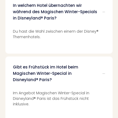
Kurz
In welchem Hotel übernachten wir
Eur
während des Magischen Winter-Specials
Kurz
in Disneyland® Paris?
Belg
Kurz
Deu
Du hast die Wahl zwischen einem der Disney®
Kurz
Themenhotels.
Itali
Kurz
Holl
Kurz
Öste
Gibt es Frühstück im Hotel beim
Kurz
Magischen Winter-Special in
Pole
Disneyland® Paris?
Kurz
Schw
Im Angebot Magischen Winter-Special in
alle
Disneyland® Paris ist das Frühstück nicht
Ang
inklusive.
Städ
Eur