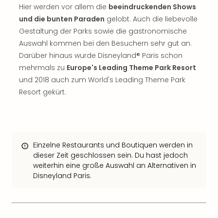
The
Hier werden vor allem die
beeindruckenden Shows
Sins
und die bunten Paraden
gelobt. Auch die liebevolle
Bad
Gestaltung der Parks sowie die gastronomische
Sch
Auswahl kommen bei den Besuchern sehr gut an.
Tau
The
Darüber hinaus wurde Disneyland® Paris schon
The
mehrmals zu
Europe's Leading Theme Park Resort
Eusk
und 2018 auch zum World's Leading Theme Park
Caro
Resort gekürt.
The
Aqu
Prag
Bali
The
Einzelne Restaurants und Boutiquen werden in
The
dieser Zeit geschlossen sein. Du hast jedoch
Bad
weiterhin eine große Auswahl an Alternativen in
Wöri
Disneyland Paris.
Rula
Eur
Karl
alle