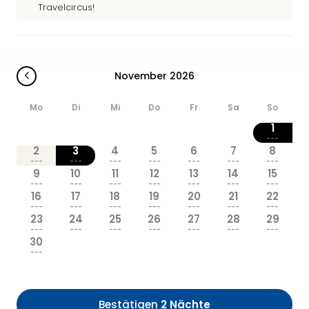
Sere
Travelcircus!
Park
Allw
Müns
Zoo
November 2026
Leip
Safa
Mo
Di
Mi
Do
Fr
Sa
So
Beek
Ber
1
ZOO
---
2
3
4
5
6
7
8
Erle
---
---
---
---
---
---
---
Gels
9
10
11
12
13
14
15
Welt
---
---
---
---
---
---
---
16
17
18
19
20
21
22
Wal
---
---
---
---
---
---
---
Nau
23
24
25
26
27
28
29
Aqu
---
---
---
---
---
---
---
30
Zool
---
Gar
Berli
alle
Bestätigen
2 Nächte
Ang