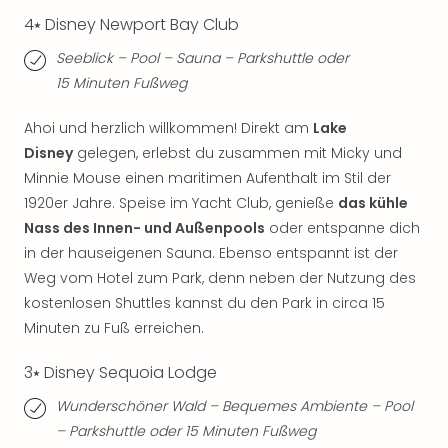
Fest
Stör
4⭑ Disney Newport Bay Club
Fest
Seeblick – Pool – Sauna – Parkshuttle oder
Mus
15 Minuten Fußweg
Fuld
Are
Ahoi und herzlich willkommen! Direkt am
Lake
di
Disney
gelegen, erlebst du zusammen mit Micky und
Ver
alle
Minnie Mouse einen maritimen Aufenthalt im Stil der
Ang
1920er Jahre. Speise im Yacht Club, genieße
das kühle
Musi
Nass des Innen- und Außenpools
oder entspanne dich
Musi
in der hauseigenen Sauna. Ebenso entspannt ist der
Ham
Weg vom Hotel zum Park, denn neben der Nutzung des
alle
kostenlosen Shuttles kannst du den Park in circa 15
Ang
Minuten zu Fuß erreichen.
Kultu
&
3⭑ Disney Sequoia Lodge
Spor
Mus
Wunderschöner Wald – Bequemes Ambiente – Pool
Tec
– Parkshuttle oder 15 Minuten Fußweg
Sins