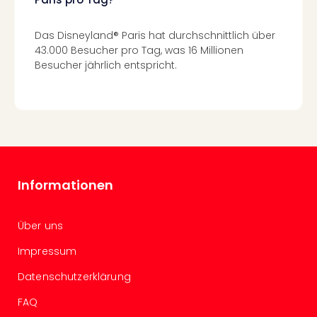
Köni
der
Löw
Das Disneyland® Paris hat durchschnittlich über
Musi
43.000 Besucher pro Tag, was 16 Millionen
Guts
Besucher jährlich entspricht.
Die
Eisk
Musi
Guts
Starl
Expr
Guts
Informationen
Moul
Rou
Guts
Über uns
alle
Impressum
Ang
Datenschutzerklärung
FAQ