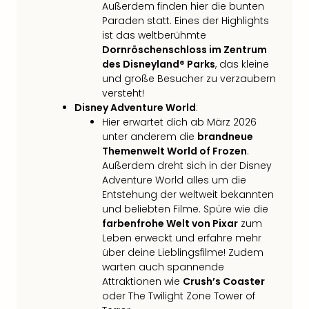
Außerdem finden hier die bunten
in
Paraden statt. Eines der Highlights
Köln
ist das weltberühmte
Konz
Dornröschenschloss im Zentrum
in
des Disneyland® Parks
, das kleine
Düss
und große Besucher zu verzaubern
Well
versteht!
Well
Disney Adventure World
:
Deu
Hier erwartet dich ab März 2026
Allg
unter anderem die
brandneue
Baye
Themenwelt World of Frozen
.
Wal
Außerdem dreht sich in der Disney
Baye
Adventure World alles um die
Bod
Entstehung der weltweit bekannten
und beliebten Filme. Spüre wie die
Harz
farbenfrohe Welt von Pixar
zum
Nor
Leben erweckt und erfahre mehr
NRW
über deine Lieblingsfilme! Zudem
Ost
warten auch spannende
Sch
Attraktionen wie
Crush’s Coaster
alle
oder The Twilight Zone Tower of
Ang