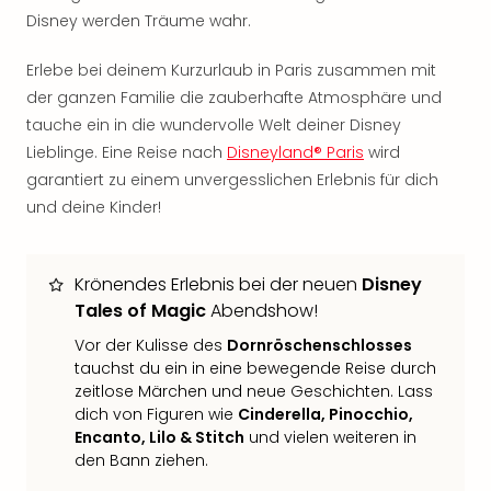
Sch
Disney werden Träume wahr.
und
das
Erlebe bei deinem Kurzurlaub in Paris zusammen mit
Biest
der ganzen Familie die zauberhafte Atmosphäre und
Wie
Mari
tauche ein in die wundervolle Welt deiner Disney
Ther
Lieblinge. Eine Reise nach
Disneyland® Paris
wird
Sta
garantiert zu einem unvergesslichen Erlebnis für dich
Ente
und deine Kinder!
Das
Pha
der
Krönendes Erlebnis bei der neuen
Disney
Ope
Tales of Magic
Abendshow!
Köln
Tan
Vor der Kulisse des
Dornröschenschlosses
der
tauchst du ein in eine bewegende Reise durch
Vam
zeitlose Märchen und neue Geschichten. Lass
alle
dich von Figuren wie
Cinderella, Pinocchio,
Ang
Encanto, Lilo & Stitch
und vielen weiteren in
Sho
den Bann ziehen.
&