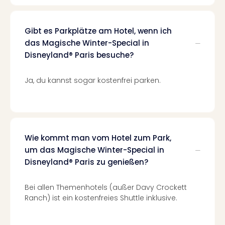
Lon
Paris
Brüs
Gibt es Parkplätze am Hotel, wenn ich
Prag
das Magische Winter-Special in
Bud
Disneyland® Paris besuche?
Wie
alle
Ang
Ja, du kannst sogar kostenfrei parken.
Deu
Köln
Ham
Berli
Leip
Wie kommt man vom Hotel zum Park,
Dre
um das Magische Winter-Special in
Fran
Disneyland® Paris zu genießen?
Mün
alle
Bei allen Themenhotels (außer Davy Crockett
Ang
Ranch) ist ein kostenfreies Shuttle inklusive.
Nied
Ams
Den