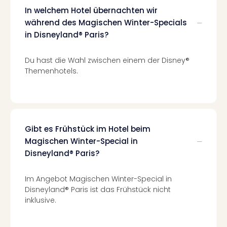
Kurz
In welchem Hotel übernachten wir
Eur
während des Magischen Winter-Specials
Kurz
in Disneyland® Paris?
Belg
Kurz
Deu
Du hast die Wahl zwischen einem der Disney®
Kurz
Themenhotels.
Itali
Kurz
Holl
Kurz
Öste
Gibt es Frühstück im Hotel beim
Kurz
Magischen Winter-Special in
Pole
Disneyland® Paris?
Kurz
Schw
Im Angebot Magischen Winter-Special in
alle
Disneyland® Paris ist das Frühstück nicht
Ang
inklusive.
Städ
Eur