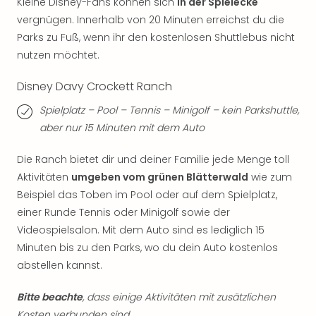
Kleine Disney-Fans können sich
in der Spielecke
Even
vergnügen. Innerhalb von 20 Minuten erreichst du die
at
Parks zu Fuß, wenn ihr den kostenlosen Shuttlebus nicht
War
nutzen möchtet.
Bros.
Stud
Disney Davy Crockett Ranch
Tour
Lon
Spielplatz – Pool – Tennis – Minigolf – kein Parkshuttle,
–
aber nur 15 Minuten mit dem Auto
The
Mak
Die Ranch bietet dir und deiner Familie jede Menge toll
of
Aktivitäten
umgeben vom grünen Blätterwald
wie zum
Harr
Beispiel das Toben im Pool oder auf dem Spielplatz,
Pott
einer Runde Tennis oder Minigolf sowie der
Form
Videospielsalon. Mit dem Auto sind es lediglich 15
1
Die
Minuten bis zu den Parks, wo du dein Auto kostenlos
Auss
abstellen kannst.
Imme
Auss
Bitte beachte
, dass einige Aktivitäten mit zusätzlichen
alle
Kosten verbunden sind.