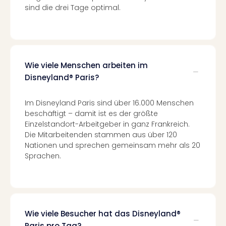
Eur
sind die drei Tage optimal.
Park
Guts
Trop
Isla
Guts
Wie viele Menschen arbeiten im
The
Disneyland® Paris?
Erdi
Guts
Im Disneyland Paris sind über 16.000 Menschen
War
beschäftigt – damit ist es der größte
Bros.
Einzelstandort-Arbeitgeber in ganz Frankreich.
Stud
Die Mitarbeitenden stammen aus über 120
Tour
Nationen und sprechen gemeinsam mehr als 20
Lon
Sprachen.
Guts
Sta
Musi
&
Sho
Wie viele Besucher hat das Disneyland®
Guts
Paris pro Tag?