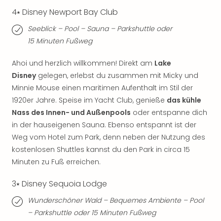
Fest
Stör
4⭑ Disney Newport Bay Club
Fest
Seeblick – Pool – Sauna – Parkshuttle oder
Mus
15 Minuten Fußweg
Fuld
Are
Ahoi und herzlich willkommen! Direkt am
Lake
di
Disney
gelegen, erlebst du zusammen mit Micky und
Ver
alle
Minnie Mouse einen maritimen Aufenthalt im Stil der
Ang
1920er Jahre. Speise im Yacht Club, genieße
das kühle
Musi
Nass des Innen- und Außenpools
oder entspanne dich
Musi
in der hauseigenen Sauna. Ebenso entspannt ist der
Ham
Weg vom Hotel zum Park, denn neben der Nutzung des
alle
kostenlosen Shuttles kannst du den Park in circa 15
Ang
Minuten zu Fuß erreichen.
Kultu
&
3⭑ Disney Sequoia Lodge
Spor
Mus
Wunderschöner Wald – Bequemes Ambiente – Pool
Tec
– Parkshuttle oder 15 Minuten Fußweg
Sins