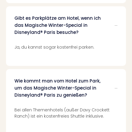
Lon
Paris
Brüs
Gibt es Parkplätze am Hotel, wenn ich
Prag
das Magische Winter-Special in
Bud
Disneyland® Paris besuche?
Wie
alle
Ang
Ja, du kannst sogar kostenfrei parken.
Deu
Köln
Ham
Berli
Leip
Wie kommt man vom Hotel zum Park,
Dre
um das Magische Winter-Special in
Fran
Disneyland® Paris zu genießen?
Mün
alle
Bei allen Themenhotels (außer Davy Crockett
Ang
Ranch) ist ein kostenfreies Shuttle inklusive.
Nied
Ams
Den