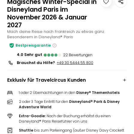
Magisches Winter-Special in
Slag
Disneyland Paris im
Eftel
November 2026 & Januar
LEG
2027
Deu
Mach deine Reise nach Frankreich zu etwas ganz
Parc
Besonderem in Disneyland® Paris
Astér
Rast
Bestpreisgarantie
Lan
4.0
sehr gut
22
Bewertungen
Baye
Brauchst du Hilfe?
+49 30 5444 55 800
Park
Plop
Deu
Exklusiv für Travelcircus Kunden
(eh
Holi
1 oder 2 Übernachtungen in den
Disney® Themenhotels
Park
2 oder 3 Tage Eintritt für den
Disneyland® Park & Disney
Tivol
Adventure World
Kop
Extra-Goodie:
Nach der Buchung erhältst du einen
Futu
Disneyland® Paris Reiseführer von uns
Bela
Shuttle
bis zum Parkeingang (außer Disney Davy Crockett
alle