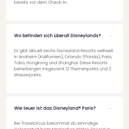
am
bereits vor dem Check-In.
Bod
Urla
in
den
Ber
Wo befinden sich überall Disneylands?
Urla
am
Es gibt aktuell sechs Disneyland Resorts weltweit:
Mee
in Anaheim (Kalifornien), Orlando (Florida), Paris,
Urla
Tokio, Hongkong und Shanghai. Diese Resorts
mit
beherbergen insgesamt 12 Themenparks und 2
Hun
Wasserparks.
Wint
alle
Ang
Reis
Woc
Wie teuer ist das Disneyland® Paris?
Wan
The
Fami
Bei Travelcircus bekommst du einmalige
Skiu