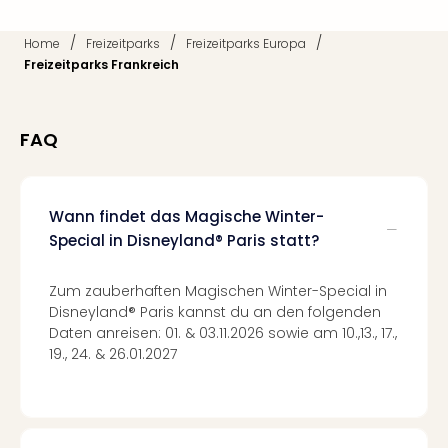
Ang
Kurz
/
/
/
Home
Freizeitparks
Freizeitparks Europa
Kurz
Freizeitparks Frankreich
Deu
Kurz
Ost
FAQ
Kurz
Nor
Kurz
Baye
Wann findet das Magische Winter-
Kurz
Special in Disneyland® Paris statt?
Harz
Kurz
Zum zauberhaften Magischen Winter-Special in
Sch
Disneyland® Paris kannst du an den folgenden
Kurz
Daten anreisen: 01. & 03.11.2026 sowie am 10.,13., 17.,
Bod
19., 24. & 26.01.2027
Kurz
Allg
alle
Ang