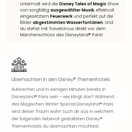
Untermalt wird die
Disney Tales of Magic
Show
Thea
von sorgfältig
ausgewählter Musik
, effektvoll
ABB
eingesetztem
Feuerwerk
und perfekt auf die
Voy
Bilder
abgestimmten Wasserfontänen
. Und
in
du stehst mit Travelcircus direkt vor dem
Lon
Märchenschloss des Disneyland® Paris!
Harr
Pott
Thea
Lon
GOP
Vari
Thea
Übernachten in den Disney® Themenhotels
Frie
Pala
Aufwachen und in wenigen Minuten bereits in
Berli
Disneyland® Paris sein – wie klingt das? Während
Fest
des Magischen Winter-Special Disneyland® Paris
Neu
wird dieser Traum wahr! Such dir aus in welchem
Fest
der folgenden liebevoll gestalteten Disney®
Bad
Themenhotels du übernachten möchtest:
Bad