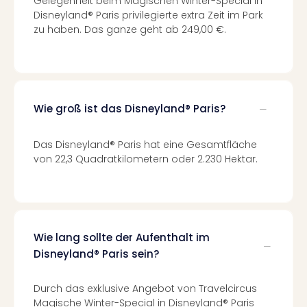
Gelegenheit beim Magischen Winter-Special in
Kurz
Disneyland® Paris privilegierte extra Zeit im Park
Erle
zu haben. Das ganze geht ab 249,00 €.
Gou
Well
Last
Minu
Hote
Wie groß ist das Disneyland® Paris?
Rom
Hote
Das Disneyland® Paris hat eine Gesamtfläche
Desi
von 22,3 Quadratkilometern oder 2.230 Hektar.
Hote
Luxu
alle
Ang
🎁
Wie lang sollte der Aufenthalt im
Reis
Disneyland® Paris sein?
Reis
Disn
Paris
Durch das exklusive Angebot von Travelcircus
Guts
Magische Winter-Special in Disneyland® Paris