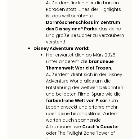
Außerdem finden hier die bunten
in
Paraden statt. Eines der Highlights
Köln
ist das weltberühmte
Konz
Dornröschenschloss im Zentrum
in
des Disneyland® Parks
, das kleine
Düss
und große Besucher zu verzaubern
Well
versteht!
Well
Disney Adventure World
:
Deu
Hier erwartet dich ab März 2026
Allg
unter anderem die
brandneue
Baye
Themenwelt World of Frozen
.
Wal
Außerdem dreht sich in der Disney
Baye
Adventure World alles um die
Bod
Entstehung der weltweit bekannten
und beliebten Filme. Spüre wie die
Harz
farbenfrohe Welt von Pixar
zum
Nor
Leben erweckt und erfahre mehr
NRW
über deine Lieblingsfilme! Zudem
Ost
warten auch spannende
Sch
Attraktionen wie
Crush’s Coaster
alle
oder The Twilight Zone Tower of
Ang