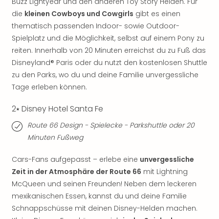
Buzz Lightyear und den anderen Toy Story Helden. Für
Of
Thro
die
kleinen Cowboys und Cowgirls
gibt es einen
Stud
thematisch passenden Indoor- sowie Outdoor-
Tour
Spielplatz und die Möglichkeit, selbst auf einem Pony zu
Swar
reiten. Innerhalb von 20 Minuten erreichst du zu Fuß das
Krist
Disneyland® Paris oder du nutzt den kostenlosen Shuttle
Mini
zu den Parks, wo du und deine Familie unvergessliche
Wun
Tage erleben können.
Ham
War
2⭑ Disney Hotel Santa Fe
Bros.
Stud
Route 66 Design - Spielecke - Parkshuttle oder 20
Tour
Minuten Fußweg
Lon
–
Cars-Fans aufgepasst – erlebe eine
unvergessliche
The
Zeit in der Atmosphäre der Route 66
mit Lightning
Mak
McQueen und seinen Freunden! Neben dem leckeren
of
mexikanischen Essen, kannst du und deine Familie
Harr
Pott
Schnappschüsse mit deinen Disney-Helden machen.
An