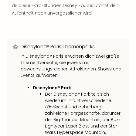
Con
dir diese Extra-Stunden Disney Zauber, damit dein
Schl
Aufenthalt noch unvergesslicher wird!
Sch
Konz
alle
Ang
Fest
Disneyland® Paris Themenparks
Glüc
Insel
In Disneyland® Paris erwarten dich zwei große
Mer
Themenbereiche, die jeweils mit
Lun
abwechslungsreichen Attraktionen, Shows und
Black
Events aufwarten:
Festi
Disneyland® Park
:
Nibiri
Der Disneyland® Park teilt sich
Festi
wiederum in fünf verschiedene
Ikar
Länder
auf und beherbergt
Festi
zahlreiche Fahrgeschäfte, darunter
alle
der Big Thunder Mountain, der Buzz
Ang
Lightyear Laser Blast und der Star
Loca
Wars Hyperspace Mountain.
Konz