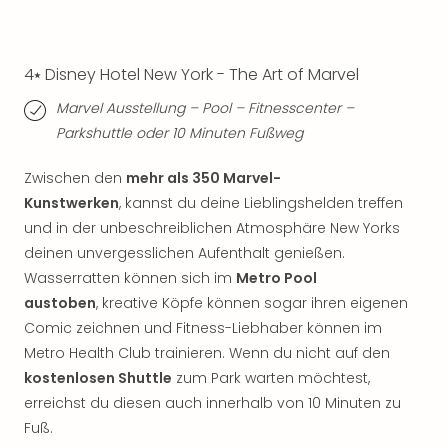
Qua
Com
Club
4⭑ Disney Hotel New York - The Art of Marvel
Pret
Wo
Marvel Ausstellung – Pool – Fitnesscenter –
alle
Parkshuttle oder 10 Minuten Fußweg
Ang
TV
Zwischen den
mehr als 350 Marvel-
Sho
Kunstwerken
, kannst du deine Lieblingshelden treffen
ZDF
Fern
und in der unbeschreiblichen Atmosphäre New Yorks
in
deinen unvergesslichen Aufenthalt genießen.
Main
Wasserratten können sich im
Metro Pool
Stef
austoben
, kreative Köpfe können sogar ihren eigenen
Raa
Comic zeichnen und Fitness-Liebhaber können im
Sho
Metro Health Club trainieren. Wenn du nicht auf den
alle
kostenlosen Shuttle
zum Park warten möchtest,
Ang
erreichst du diesen auch innerhalb von 10 Minuten zu
Fest
Dom
Fuß.