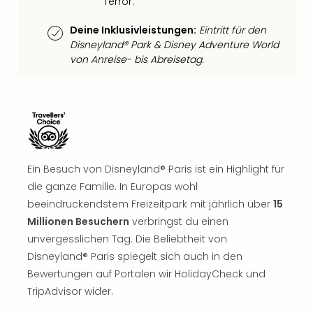
Terror.
Well
Eur
Deine Inklusivleistungen:
Eintritt für den
Deu
Disneyland® Park & Disney Adventure World
Itali
von Anreise- bis Abreisetag.
Nied
Öste
Pole
Südt
Mar
Karl
alle
Ein Besuch von Disneyland® Paris ist ein Highlight für
Ang
die ganze Familie. In Europas wohl
The
beeindruckendstem Freizeitpark mit jährlich über
15
The
Millionen Besuchern
verbringst du einen
Erdi
Trop
unvergesslichen Tag. Die Beliebtheit von
Isla
Disneyland® Paris spiegelt sich auch in den
The
Bewertungen auf Portalen wir HolidayCheck und
Bad
TripAdvisor wider.
Wöri