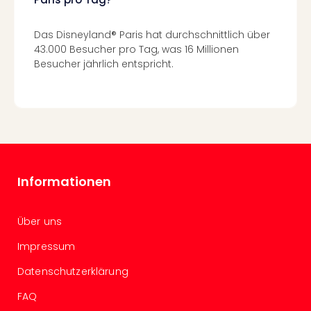
Köni
der
Löw
Das Disneyland® Paris hat durchschnittlich über
Musi
43.000 Besucher pro Tag, was 16 Millionen
Guts
Besucher jährlich entspricht.
Die
Eisk
Musi
Guts
Starl
Expr
Guts
Informationen
Moul
Rou
Guts
Über uns
alle
Impressum
Ang
Datenschutzerklärung
FAQ