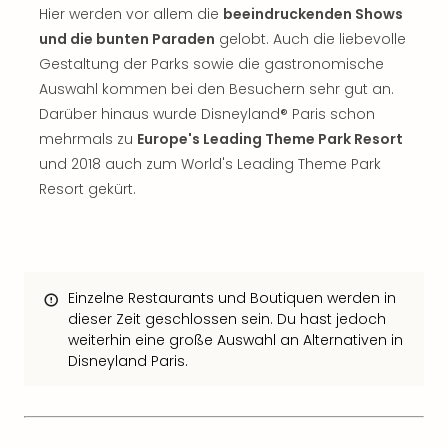
The
Hier werden vor allem die
beeindruckenden Shows
Sins
und die bunten Paraden
gelobt. Auch die liebevolle
Bad
Gestaltung der Parks sowie die gastronomische
Sch
Auswahl kommen bei den Besuchern sehr gut an.
Tau
The
Darüber hinaus wurde Disneyland® Paris schon
The
mehrmals zu
Europe's Leading Theme Park Resort
Eusk
und 2018 auch zum World's Leading Theme Park
Caro
Resort gekürt.
The
Aqu
Prag
Bali
The
Einzelne Restaurants und Boutiquen werden in
The
dieser Zeit geschlossen sein. Du hast jedoch
Bad
weiterhin eine große Auswahl an Alternativen in
Wöri
Disneyland Paris.
Rula
Eur
Karl
alle