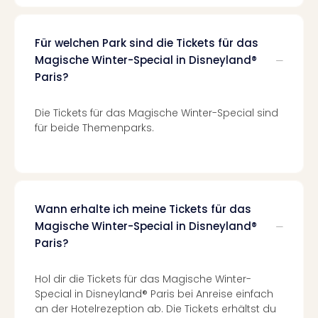
Haa
Rot
alle
Für welchen Park sind die Tickets für das
Ang
Magische Winter-Special in Disneyland®
Itali
Paris?
Rom
alle
Die Tickets für das Magische Winter-Special sind
Ang
für beide Themenparks.
Urla
Urla
Urla
in
Itali
Wann erhalte ich meine Tickets für das
Urla
Magische Winter-Special in Disneyland®
am
Paris?
See
Urla
am
Hol dir die Tickets für das Magische Winter-
Gar
Special in Disneyland® Paris bei Anreise einfach
Urla
an der Hotelrezeption ab. Die Tickets erhältst du