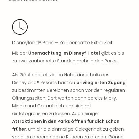
Ang
Spor
Skiu
in
Deu
Skiu
Disneyland® Paris – Zauberhafte Extra Zeit
in
Öste
Mit der
Übernachtung im Disney® Hotel
gibt es bis
Form
zu zwei zauberhafte Stunden mehr in den Parks.
1
Reis
Als Gäste der offiziellen Hotels innerhalb des
Konz
Disneyland® Resorts hast du
privilegierten Zugang
Konz
zu bestimmten Bereichen schon vor den regulären
Pitbu
Öffnungszeiten. Dort warten dann bereits Micky,
Karo
Minnie und Co. auf dich, um sich mit
G
Back
dir fotografieren zu lassen. Auch einige
Boy
Attraktionen in den Parks öffnen für dich schon
Disn
früher
, um dir die einmalige Gelegenheit zu geben,
in
vor allen anderen deine Runden zu drehen. Gönne