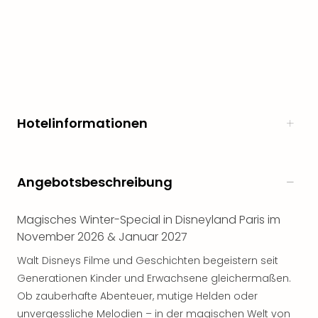
Rou
Das
Musi
Köni
der
Löw
Die
Eisk
Hotelinformationen
Tarz
MJ
–
Das
Angebotsbeschreibung
Mich
Jac
Magisches Winter-Special in Disneyland Paris im
Musi
November 2026 & Januar 2027
Der
Teuf
Walt Disneys Filme und Geschichten begeistern seit
träg
Generationen Kinder und Erwachsene gleichermaßen.
Pra
Ob zauberhafte Abenteuer, mutige Helden oder
Die
unvergessliche Melodien – in der magischen Welt von