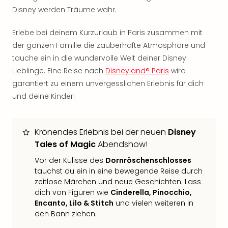
Sch
Disney werden Träume wahr.
und
das
Erlebe bei deinem Kurzurlaub in Paris zusammen mit
Biest
der ganzen Familie die zauberhafte Atmosphäre und
Wie
Mari
tauche ein in die wundervolle Welt deiner Disney
Ther
Lieblinge. Eine Reise nach
Disneyland® Paris
wird
Sta
garantiert zu einem unvergesslichen Erlebnis für dich
Ente
und deine Kinder!
Das
Pha
der
Krönendes Erlebnis bei der neuen
Disney
Ope
Tales of Magic
Abendshow!
Köln
Tan
Vor der Kulisse des
Dornröschenschlosses
der
tauchst du ein in eine bewegende Reise durch
Vam
zeitlose Märchen und neue Geschichten. Lass
alle
dich von Figuren wie
Cinderella, Pinocchio,
Ang
Encanto, Lilo & Stitch
und vielen weiteren in
Sho
den Bann ziehen.
&