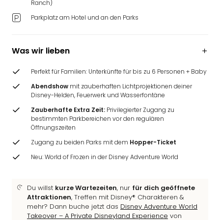
Ranch)
Ang
Wass
Parkplatz am Hotel und an den Parks
Trop
Isla
The
Was wir lieben
Erdi
Rula
Perfekt für Familien: Unterkünfte für bis zu 6 Personen + Baby
Bad
Abendshow
mit zauberhaften Lichtprojektionen deiner
Sch
Disney-Helden, Feuerwerk und Wasserfontäne
aqu
Zauberhafte Extra Zeit:
Privilegierter Zugang zu
The
bestimmten Parkbereichen vor den regulären
Sins
Öffnungszeiten
alle
Zugang zu beiden Parks mit dem
Hopper-Ticket
Ang
Zoo
Neu: World of Frozen in der Disney Adventure World
&
Safa
Du willst
kurze Wartezeiten
, nur
für dich geöffnete
Erle
Attraktionen
, Treffen mit Disney® Charakteren &
Zoo
mehr? Dann buche jetzt das
Disney Adventure World
Han
Takeover – A Private Disneyland Experience
von