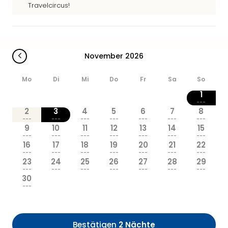
Sere
Travelcircus!
Park
Allw
Müns
Zoo
November 2026
Leip
Safa
Mo
Di
Mi
Do
Fr
Sa
So
Beek
Ber
1
ZOO
---
2
3
4
5
6
7
8
Erle
---
---
---
---
---
---
---
Gels
9
10
11
12
13
14
15
Welt
---
---
---
---
---
---
---
16
17
18
19
20
21
22
Wal
---
---
---
---
---
---
---
Nau
23
24
25
26
27
28
29
Aqu
---
---
---
---
---
---
---
30
Zool
---
Gar
Berli
alle
Bestätigen
2 Nächte
Ang