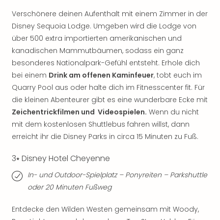
Mer
Verschönere deinen Aufenthalt mit einem Zimmer in der
Ben
Disney Sequoia Lodge. Umgeben wird die Lodge von
Mus
über 500 extra importierten amerikanischen und
Stut
Pors
kanadischen Mammutbäumen, sodass ein ganz
Mus
besonderes Nationalpark-Gefühl entsteht. Erhole dich
Auto
bei einem
Drink am offenen Kaminfeuer
, tobt euch im
Wolf
Quarry Pool aus oder halte dich im Fitnesscenter fit. Für
BM
die kleinen Abenteurer gibt es eine wunderbare Ecke mit
Mus
Zeichentrickfilmen und Videospielen.
Wenn du nicht
in
mit dem kostenlosen Shuttlebus fahren willst, dann
Mün
Barb
erreicht ihr die Disney Parks in circa 15 Minuten zu Fuß.
Mus
3⭑ Disney Hotel Cheyenne
Tec
Spey
In- und Outdoor-Spielplatz – Ponyreiten – Parkshuttle
alle
oder 20 Minuten Fußweg
Ang
Auss
Entdecke den Wilden Westen gemeinsam mit Woody,
Ga