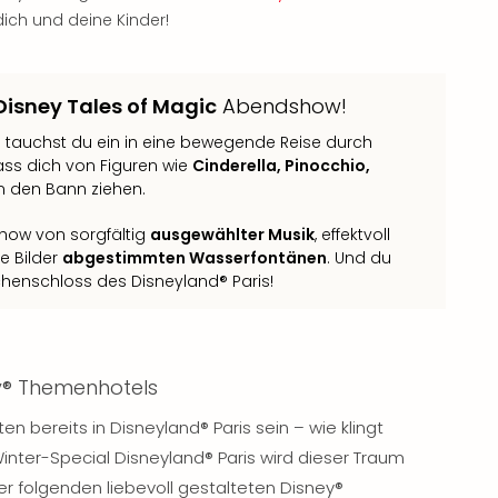
dich und deine Kinder!
Disney Tales of Magic
Abendshow!
s
tauchst du ein in eine bewegende Reise durch
ass dich von Figuren wie
Cinderella, Pinocchio,
in den Bann ziehen.
how von sorgfältig
ausgewählter Musik
, effektvoll
e Bilder
abgestimmten Wasserfontänen
. Und du
chenschloss des Disneyland® Paris!
y® Themenhotels
 bereits in Disneyland® Paris sein – wie klingt
ter-Special Disneyland® Paris wird dieser Traum
er folgenden liebevoll gestalteten Disney®