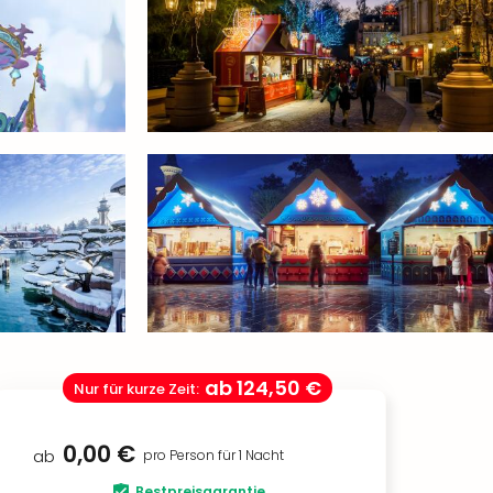
ab
124,50 €
Nur für kurze Zeit
:
0,00 €
ab
pro Person für 1 Nacht
Bestpreisgarantie