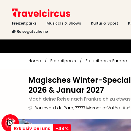
Freizeitparks
Musicals & Shows
Kultur & Sport
K
🎁 Reisegutscheine
Home
/
Freizeitparks
/
Freizeitparks Europa
Magisches Winter-Special
2026 & Januar 2027
Mach deine Reise nach Frankreich zu etwas
Boulevard de Parc
,
77777
Marne-la-Vallée
Auf
Exklusiv bei uns
-
44
%