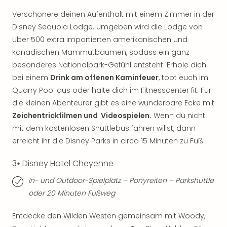
Mer
Verschönere deinen Aufenthalt mit einem Zimmer in der
Ben
Disney Sequoia Lodge. Umgeben wird die Lodge von
Mus
über 500 extra importierten amerikanischen und
Stut
Pors
kanadischen Mammutbäumen, sodass ein ganz
Mus
besonderes Nationalpark-Gefühl entsteht. Erhole dich
Auto
bei einem
Drink am offenen Kaminfeuer
, tobt euch im
Wolf
Quarry Pool aus oder halte dich im Fitnesscenter fit. Für
BM
die kleinen Abenteurer gibt es eine wunderbare Ecke mit
Mus
Zeichentrickfilmen und Videospielen.
Wenn du nicht
in
mit dem kostenlosen Shuttlebus fahren willst, dann
Mün
Barb
erreicht ihr die Disney Parks in circa 15 Minuten zu Fuß.
Mus
3⭑ Disney Hotel Cheyenne
Tec
Spey
In- und Outdoor-Spielplatz – Ponyreiten – Parkshuttle
alle
oder 20 Minuten Fußweg
Ang
Auss
Entdecke den Wilden Westen gemeinsam mit Woody,
Ga