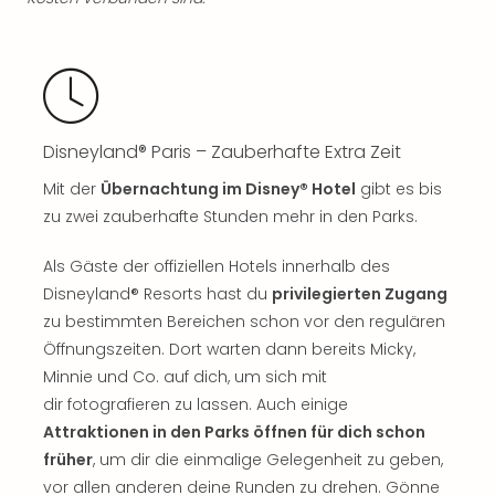
Ang
Spor
Skiu
in
Deu
Skiu
Disneyland® Paris – Zauberhafte Extra Zeit
in
Öste
Mit der
Übernachtung im Disney® Hotel
gibt es bis
Form
zu zwei zauberhafte Stunden mehr in den Parks.
1
Reis
Als Gäste der offiziellen Hotels innerhalb des
Konz
Disneyland® Resorts hast du
privilegierten Zugang
Konz
zu bestimmten Bereichen schon vor den regulären
Pitbu
Öffnungszeiten. Dort warten dann bereits Micky,
Karo
Minnie und Co. auf dich, um sich mit
G
Back
dir fotografieren zu lassen. Auch einige
Boy
Attraktionen in den Parks öffnen für dich schon
Disn
früher
, um dir die einmalige Gelegenheit zu geben,
in
vor allen anderen deine Runden zu drehen. Gönne