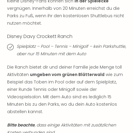
Kleine Disney-Fans können sich
in der Spielecke
Even
vergnügen. Innerhalb von 20 Minuten erreichst du die
at
Parks zu Fuß, wenn ihr den kostenlosen Shuttlebus nicht
War
nutzen möchtet.
Bros.
Stud
Disney Davy Crockett Ranch
Tour
Lon
Spielplatz – Pool – Tennis – Minigolf – kein Parkshuttle,
–
aber nur 15 Minuten mit dem Auto
The
Mak
Die Ranch bietet dir und deiner Familie jede Menge toll
of
Aktivitäten
umgeben vom grünen Blätterwald
wie zum
Harr
Beispiel das Toben im Pool oder auf dem Spielplatz,
Pott
einer Runde Tennis oder Minigolf sowie der
Form
Videospielsalon. Mit dem Auto sind es lediglich 15
1
Die
Minuten bis zu den Parks, wo du dein Auto kostenlos
Auss
abstellen kannst.
Imme
Auss
Bitte beachte
, dass einige Aktivitäten mit zusätzlichen
alle
Kosten verbunden sind.