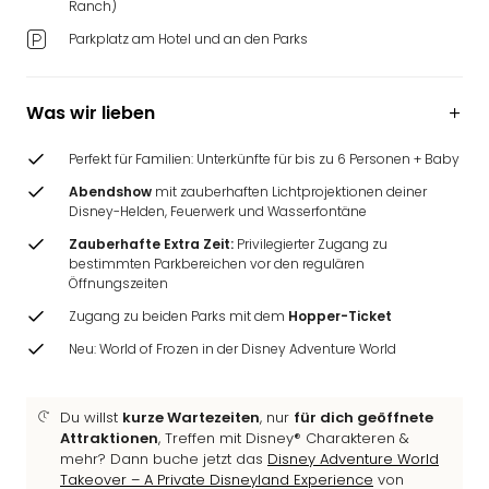
Ranch)
Ang
Wass
Parkplatz am Hotel und an den Parks
Trop
Isla
The
Was wir lieben
Erdi
Rula
Perfekt für Familien: Unterkünfte für bis zu 6 Personen + Baby
Bad
Abendshow
mit zauberhaften Lichtprojektionen deiner
Sch
Disney-Helden, Feuerwerk und Wasserfontäne
aqu
Zauberhafte Extra Zeit:
Privilegierter Zugang zu
The
bestimmten Parkbereichen vor den regulären
Sins
Öffnungszeiten
alle
Zugang zu beiden Parks mit dem
Hopper-Ticket
Ang
Zoo
Neu: World of Frozen in der Disney Adventure World
&
Safa
Du willst
kurze Wartezeiten
, nur
für dich geöffnete
Erle
Attraktionen
, Treffen mit Disney® Charakteren &
Zoo
mehr? Dann buche jetzt das
Disney Adventure World
Han
Takeover – A Private Disneyland Experience
von