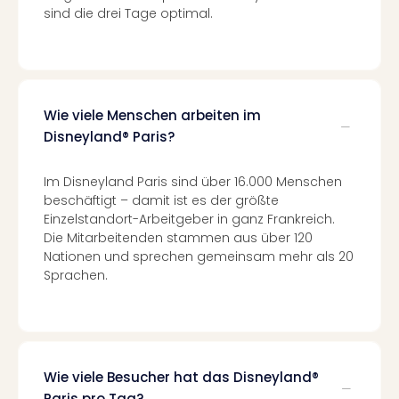
Eur
sind die drei Tage optimal.
Park
Guts
Trop
Isla
Guts
Wie viele Menschen arbeiten im
The
Disneyland® Paris?
Erdi
Guts
Im Disneyland Paris sind über 16.000 Menschen
War
beschäftigt – damit ist es der größte
Bros.
Einzelstandort-Arbeitgeber in ganz Frankreich.
Stud
Die Mitarbeitenden stammen aus über 120
Tour
Nationen und sprechen gemeinsam mehr als 20
Lon
Sprachen.
Guts
Sta
Musi
&
Sho
Wie viele Besucher hat das Disneyland®
Guts
Paris pro Tag?