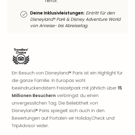
Terror.
Well
Eur
Deine Inklusivleistungen:
Eintritt für den
Deu
Disneyland® Park & Disney Adventure World
Itali
von Anreise- bis Abreisetag.
Nied
Öste
Pole
Südt
Mar
Karl
alle
Ein Besuch von Disneyland® Paris ist ein Highlight für
Ang
die ganze Familie. In Europas wohl
The
beeindruckendstem Freizeitpark mit jährlich über
15
The
Millionen Besuchern
verbringst du einen
Erdi
Trop
unvergesslichen Tag. Die Beliebtheit von
Isla
Disneyland® Paris spiegelt sich auch in den
The
Bewertungen auf Portalen wir HolidayCheck und
Bad
TripAdvisor wider.
Wöri