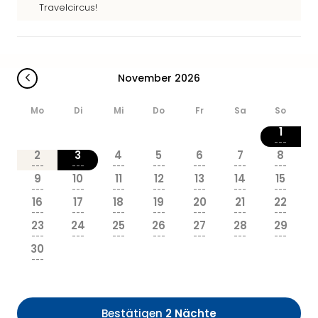
Sere
Travelcircus!
Park
Allw
Müns
Zoo
November 2026
Leip
Safa
Mo
Di
Mi
Do
Fr
Sa
So
Beek
Ber
1
ZOO
---
2
3
4
5
6
7
8
Erle
---
---
---
---
---
---
---
Gels
9
10
11
12
13
14
15
Welt
---
---
---
---
---
---
---
16
17
18
19
20
21
22
Wal
---
---
---
---
---
---
---
Nau
23
24
25
26
27
28
29
Aqu
---
---
---
---
---
---
---
30
Zool
---
Gar
Berli
alle
Bestätigen
2 Nächte
Ang