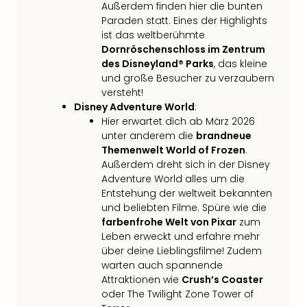
Außerdem finden hier die bunten
in
Paraden statt. Eines der Highlights
Köln
ist das weltberühmte
Konz
Dornröschenschloss im Zentrum
in
des Disneyland® Parks
, das kleine
Düss
und große Besucher zu verzaubern
Well
versteht!
Well
Disney Adventure World
:
Deu
Hier erwartet dich ab März 2026
Allg
unter anderem die
brandneue
Baye
Themenwelt World of Frozen
.
Wal
Außerdem dreht sich in der Disney
Baye
Adventure World alles um die
Bod
Entstehung der weltweit bekannten
und beliebten Filme. Spüre wie die
Harz
farbenfrohe Welt von Pixar
zum
Nor
Leben erweckt und erfahre mehr
NRW
über deine Lieblingsfilme! Zudem
Ost
warten auch spannende
Sch
Attraktionen wie
Crush’s Coaster
alle
oder The Twilight Zone Tower of
Ang