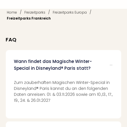
Ang
Kurz
/
/
/
Home
Freizeitparks
Freizeitparks Europa
Kurz
Freizeitparks Frankreich
Deu
Kurz
Ost
FAQ
Kurz
Nor
Kurz
Baye
Wann findet das Magische Winter-
Kurz
Special in Disneyland® Paris statt?
Harz
Kurz
Zum zauberhaften Magischen Winter-Special in
Sch
Disneyland® Paris kannst du an den folgenden
Kurz
Daten anreisen: 01. & 03.11.2026 sowie am 10.,13., 17.,
Bod
19., 24. & 26.01.2027
Kurz
Allg
alle
Ang