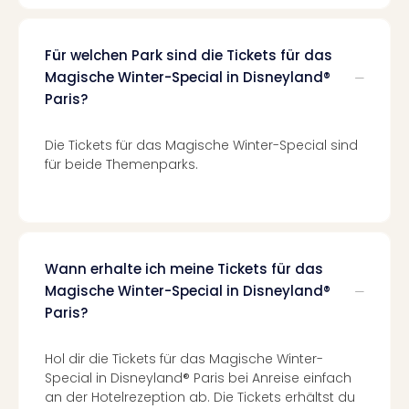
Haa
Rot
alle
Für welchen Park sind die Tickets für das
Ang
Magische Winter-Special in Disneyland®
Itali
Paris?
Rom
alle
Die Tickets für das Magische Winter-Special sind
Ang
für beide Themenparks.
Urla
Urla
Urla
in
Itali
Wann erhalte ich meine Tickets für das
Urla
Magische Winter-Special in Disneyland®
am
Paris?
See
Urla
am
Hol dir die Tickets für das Magische Winter-
Gar
Special in Disneyland® Paris bei Anreise einfach
Urla
an der Hotelrezeption ab. Die Tickets erhältst du