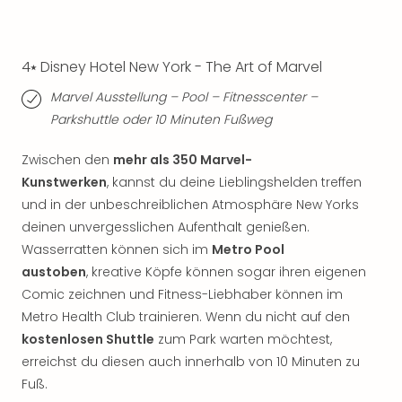
Qua
Com
Club
4⭑ Disney Hotel New York - The Art of Marvel
Pret
Wo
Marvel Ausstellung – Pool – Fitnesscenter –
alle
Parkshuttle oder 10 Minuten Fußweg
Ang
TV
Zwischen den
mehr als 350 Marvel-
Sho
Kunstwerken
, kannst du deine Lieblingshelden treffen
ZDF
Fern
und in der unbeschreiblichen Atmosphäre New Yorks
in
deinen unvergesslichen Aufenthalt genießen.
Main
Wasserratten können sich im
Metro Pool
Stef
austoben
, kreative Köpfe können sogar ihren eigenen
Raa
Comic zeichnen und Fitness-Liebhaber können im
Sho
Metro Health Club trainieren. Wenn du nicht auf den
alle
kostenlosen Shuttle
zum Park warten möchtest,
Ang
erreichst du diesen auch innerhalb von 10 Minuten zu
Fest
Dom
Fuß.