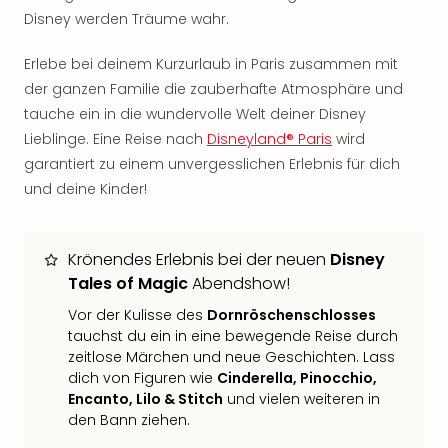
Sch
Disney werden Träume wahr.
und
das
Erlebe bei deinem Kurzurlaub in Paris zusammen mit
Biest
der ganzen Familie die zauberhafte Atmosphäre und
Wie
Mari
tauche ein in die wundervolle Welt deiner Disney
Ther
Lieblinge. Eine Reise nach
Disneyland® Paris
wird
Sta
garantiert zu einem unvergesslichen Erlebnis für dich
Ente
und deine Kinder!
Das
Pha
der
Krönendes Erlebnis bei der neuen
Disney
Ope
Tales of Magic
Abendshow!
Köln
Tan
Vor der Kulisse des
Dornröschenschlosses
der
tauchst du ein in eine bewegende Reise durch
Vam
zeitlose Märchen und neue Geschichten. Lass
alle
dich von Figuren wie
Cinderella, Pinocchio,
Ang
Encanto, Lilo & Stitch
und vielen weiteren in
Sho
den Bann ziehen.
&