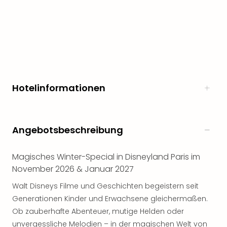
Rou
Das
Musi
Köni
der
Löw
Die
Eisk
Hotelinformationen
Tarz
MJ
–
Das
Angebotsbeschreibung
Mich
Jac
Magisches Winter-Special in Disneyland Paris im
Musi
November 2026 & Januar 2027
Der
Teuf
Walt Disneys Filme und Geschichten begeistern seit
träg
Generationen Kinder und Erwachsene gleichermaßen.
Pra
Ob zauberhafte Abenteuer, mutige Helden oder
Die
unvergessliche Melodien – in der magischen Welt von