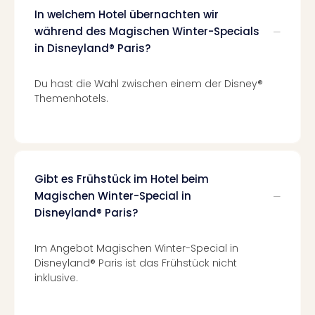
Kurz
In welchem Hotel übernachten wir
Eur
während des Magischen Winter-Specials
Kurz
in Disneyland® Paris?
Belg
Kurz
Deu
Du hast die Wahl zwischen einem der Disney®
Kurz
Themenhotels.
Itali
Kurz
Holl
Kurz
Öste
Gibt es Frühstück im Hotel beim
Kurz
Magischen Winter-Special in
Pole
Disneyland® Paris?
Kurz
Schw
Im Angebot Magischen Winter-Special in
alle
Disneyland® Paris ist das Frühstück nicht
Ang
inklusive.
Städ
Eur