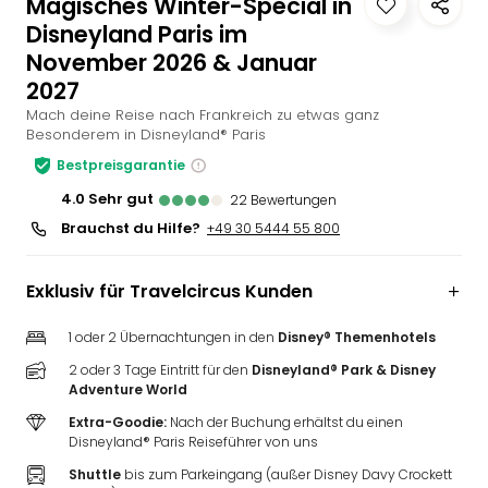
Magisches Winter-Special in
Slag
Disneyland Paris im
Eftel
November 2026 & Januar
LEG
2027
Deu
Mach deine Reise nach Frankreich zu etwas ganz
Parc
Besonderem in Disneyland® Paris
Astér
Rast
Bestpreisgarantie
Lan
4.0
sehr gut
22
Bewertungen
Baye
Brauchst du Hilfe?
+49 30 5444 55 800
Park
Plop
Deu
Exklusiv für Travelcircus Kunden
(eh
Holi
1 oder 2 Übernachtungen in den
Disney® Themenhotels
Park
2 oder 3 Tage Eintritt für den
Disneyland® Park & Disney
Tivol
Adventure World
Kop
Extra-Goodie:
Nach der Buchung erhältst du einen
Futu
Disneyland® Paris Reiseführer von uns
Bela
Shuttle
bis zum Parkeingang (außer Disney Davy Crockett
alle