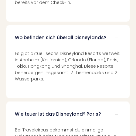
am
bereits vor dem Check-In.
Bod
Urla
in
den
Ber
Wo befinden sich überall Disneylands?
Urla
am
Es gibt aktuell sechs Disneyland Resorts weltweit:
Mee
in Anaheim (Kalifornien), Orlando (Florida), Paris,
Urla
Tokio, Hongkong und Shanghai. Diese Resorts
mit
beherbergen insgesamt 12 Themenparks und 2
Hun
Wasserparks.
Wint
alle
Ang
Reis
Woc
Wie teuer ist das Disneyland® Paris?
Wan
The
Fami
Bei Travelcircus bekommst du einmalige
Skiu