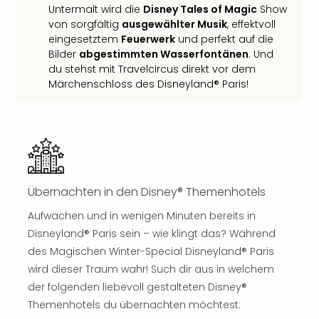
Untermalt wird die
Disney Tales of Magic
Show
Thea
von sorgfältig
ausgewählter Musik
, effektvoll
ABB
eingesetztem
Feuerwerk
und perfekt auf die
Voy
Bilder
abgestimmten Wasserfontänen
. Und
in
du stehst mit Travelcircus direkt vor dem
Lon
Märchenschloss des Disneyland® Paris!
Harr
Pott
Thea
Lon
GOP
Vari
Thea
Übernachten in den Disney® Themenhotels
Frie
Pala
Aufwachen und in wenigen Minuten bereits in
Berli
Disneyland® Paris sein – wie klingt das? Während
Fest
des Magischen Winter-Special Disneyland® Paris
Neu
wird dieser Traum wahr! Such dir aus in welchem
Fest
der folgenden liebevoll gestalteten Disney®
Bad
Themenhotels du übernachten möchtest:
Bad