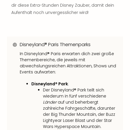
Con
dir diese Extra-Stunden Disney Zauber, damit dein
Schl
Aufenthalt noch unvergesslicher wird!
Sch
Konz
alle
Ang
Fest
Disneyland® Paris Themenparks
Glüc
Insel
In Disneyland® Paris erwarten dich zwei große
Mer
Themenbereiche, die jeweils mit
Lun
abwechslungsreichen Attraktionen, Shows und
Black
Events aufwarten:
Festi
Disneyland® Park
:
Nibiri
Der Disneyland® Park teilt sich
Festi
wiederum in fünf verschiedene
Ikar
Länder
auf und beherbergt
Festi
zahlreiche Fahrgeschäfte, darunter
alle
der Big Thunder Mountain, der Buzz
Ang
Lightyear Laser Blast und der Star
Loca
Wars Hyperspace Mountain.
Konz