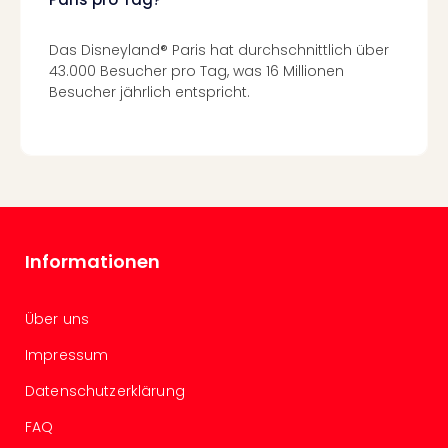
Köni
der
Löw
Das Disneyland® Paris hat durchschnittlich über
Musi
43.000 Besucher pro Tag, was 16 Millionen
Guts
Besucher jährlich entspricht.
Die
Eisk
Musi
Guts
Starl
Expr
Guts
Informationen
Moul
Rou
Guts
Über uns
alle
Impressum
Ang
Datenschutzerklärung
FAQ