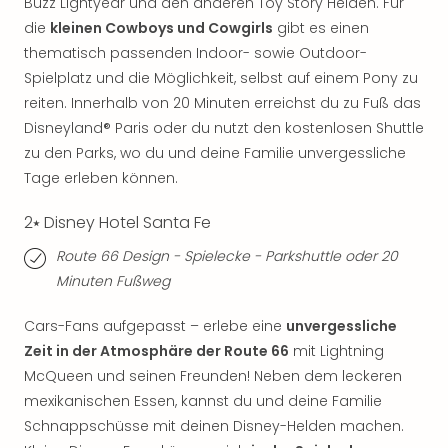
Buzz Lightyear und den anderen Toy Story Helden. Für
Of
Thro
die
kleinen Cowboys und Cowgirls
gibt es einen
Stud
thematisch passenden Indoor- sowie Outdoor-
Tour
Spielplatz und die Möglichkeit, selbst auf einem Pony zu
Swar
reiten. Innerhalb von 20 Minuten erreichst du zu Fuß das
Krist
Disneyland® Paris oder du nutzt den kostenlosen Shuttle
Mini
zu den Parks, wo du und deine Familie unvergessliche
Wun
Tage erleben können.
Ham
War
2⭑ Disney Hotel Santa Fe
Bros.
Stud
Route 66 Design - Spielecke - Parkshuttle oder 20
Tour
Minuten Fußweg
Lon
–
Cars-Fans aufgepasst – erlebe eine
unvergessliche
The
Zeit in der Atmosphäre der Route 66
mit Lightning
Mak
McQueen und seinen Freunden! Neben dem leckeren
of
mexikanischen Essen, kannst du und deine Familie
Harr
Pott
Schnappschüsse mit deinen Disney-Helden machen.
An