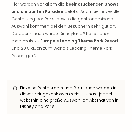
The
Hier werden vor allem die
beeindruckenden Shows
Sins
und die bunten Paraden
gelobt. Auch die liebevolle
Bad
Gestaltung der Parks sowie die gastronomische
Sch
Auswahl kommen bei den Besuchern sehr gut an.
Tau
The
Darüber hinaus wurde Disneyland® Paris schon
The
mehrmals zu
Europe's Leading Theme Park Resort
Eusk
und 2018 auch zum World's Leading Theme Park
Caro
Resort gekürt.
The
Aqu
Prag
Bali
The
Einzelne Restaurants und Boutiquen werden in
The
dieser Zeit geschlossen sein. Du hast jedoch
Bad
weiterhin eine große Auswahl an Alternativen in
Wöri
Disneyland Paris.
Rula
Eur
Karl
alle