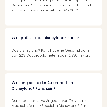
Gelegenheit beim Magischen Winter-Special in
Kurz
Disneyland® Paris privilegierte extra Zeit im Park
Erle
zu haben. Das ganze geht ab 249,00 €.
Gou
Well
Last
Minu
Hote
Wie groß ist das Disneyland® Paris?
Rom
Hote
Das Disneyland® Paris hat eine Gesamtfläche
Desi
von 22,3 Quadratkilometern oder 2.230 Hektar.
Hote
Luxu
alle
Ang
🎁
Wie lang sollte der Aufenthalt im
Reis
Disneyland® Paris sein?
Reis
Disn
Paris
Durch das exklusive Angebot von Travelcircus
Guts
Magische Winter-Special in Disneyland® Paris