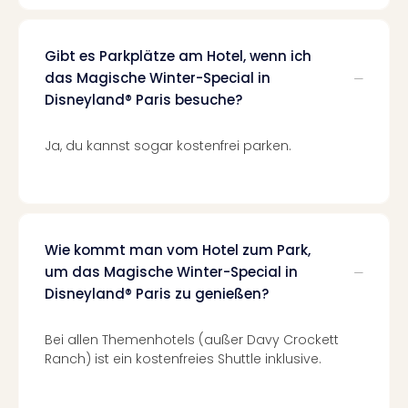
Lon
Paris
Brüs
Gibt es Parkplätze am Hotel, wenn ich
Prag
das Magische Winter-Special in
Bud
Disneyland® Paris besuche?
Wie
alle
Ang
Ja, du kannst sogar kostenfrei parken.
Deu
Köln
Ham
Berli
Leip
Wie kommt man vom Hotel zum Park,
Dre
um das Magische Winter-Special in
Fran
Disneyland® Paris zu genießen?
Mün
alle
Bei allen Themenhotels (außer Davy Crockett
Ang
Ranch) ist ein kostenfreies Shuttle inklusive.
Nied
Ams
Den