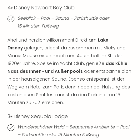
Fest
Stör
4⭑ Disney Newport Bay Club
Fest
Seeblick – Pool – Sauna – Parkshuttle oder
Mus
15 Minuten Fußweg
Fuld
Are
Ahoi und herzlich willkommen! Direkt am
Lake
di
Disney
gelegen, erlebst du zusammen mit Micky und
Ver
alle
Minnie Mouse einen maritimen Aufenthalt im Stil der
Ang
1920er Jahre. Speise im Yacht Club, genieße
das kühle
Musi
Nass des Innen- und Außenpools
oder entspanne dich
Musi
in der hauseigenen Sauna. Ebenso entspannt ist der
Ham
Weg vom Hotel zum Park, denn neben der Nutzung des
alle
kostenlosen Shuttles kannst du den Park in circa 15
Ang
Minuten zu Fuß erreichen.
Kultu
&
3⭑ Disney Sequoia Lodge
Spor
Mus
Wunderschöner Wald – Bequemes Ambiente – Pool
Tec
– Parkshuttle oder 15 Minuten Fußweg
Sins