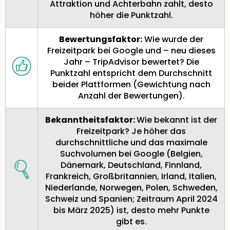
Attraktion und Achterbahn zahlt, desto
Rou
höher die Punktzahl.
Das
Musi
Köni
Bewertungsfaktor:
Wie wurde der
der
Freizeitpark bei Google und – neu dieses
Löw
Jahr – TripAdvisor bewertet? Die
Die
Punktzahl entspricht dem Durchschnitt
Eisk
beider Plattformen (Gewichtung nach
Tarz
Anzahl der Bewertungen).
MJ
–
Bekanntheitsfaktor:
Wie bekannt ist der
Das
Freizeitpark? Je höher das
Mich
durchschnittliche und das maximale
Jac
Suchvolumen bei Google (Belgien,
Musi
Dänemark, Deutschland, Finnland,
Der
Frankreich, Großbritannien, Irland, Italien,
Teuf
Niederlande, Norwegen, Polen, Schweden,
träg
Schweiz und Spanien; Zeitraum April 2024
Pra
bis März 2025) ist, desto mehr Punkte
Die
gibt es.