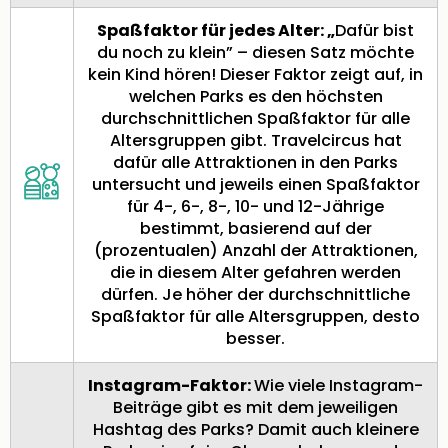
Sch
und
Spaßfaktor für jedes Alter: „
Dafür bist
das
du noch zu klein” – diesen Satz möchte
Biest
kein Kind hören! Dieser Faktor zeigt auf, in
Wie
welchen Parks es den höchsten
Mari
durchschnittlichen Spaßfaktor für alle
Ther
Altersgruppen gibt. Travelcircus hat
Sta
dafür alle Attraktionen in den Parks
Ente
untersucht und jeweils einen Spaßfaktor
Das
für 4-, 6-, 8-, 10- und 12-Jährige
Pha
bestimmt, basierend auf der
der
(prozentualen) Anzahl der Attraktionen,
Ope
die in diesem Alter gefahren werden
Köln
dürfen. Je höher der durchschnittliche
Tan
Spaßfaktor für alle Altersgruppen, desto
der
besser.
Vam
alle
Instagram-Faktor:
Wie viele Instagram-
Ang
Beiträge gibt es mit dem jeweiligen
Sho
Hashtag des Parks? Damit auch kleinere
&