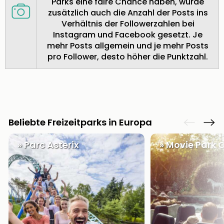
Parks eine faire Chance haben, wurde
Thea
zusätzlich auch die Anzahl der Posts ins
ABB
Verhältnis der Followerzahlen bei
Voy
Instagram und Facebook gesetzt. Je
in
mehr Posts allgemein und je mehr Posts
Lon
pro Follower, desto höher die Punktzahl.
Harr
Pott
Thea
Lon
GOP
Vari
Beliebte Freizeitparks in Europa
Thea
Frie
» Parc Asterix
» Movie Park
Pala
Berli
Fest
Neu
Fest
Bad
Bad