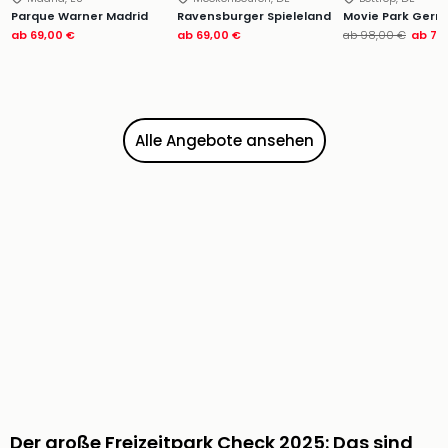
Sere
Parque Warner Madrid
Ravensburger Spieleland
Movie Park Ger
Park
ab
69,00 €
ab
69,00 €
ab
98,00 €
ab
77
Allw
Müns
Zoo
Leip
Safa
Alle Angebote ansehen
Beek
Ber
ZOO
Erle
Gels
Welt
Wal
Nau
Aqu
Zool
Gar
Berli
alle
Der große Freizeitpark Check 2025: Das sind
Ang