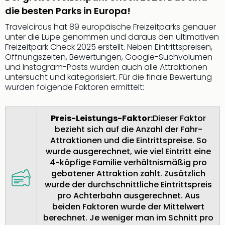
noc
die besten Parks in Europa!
meh
Travelcircus hat 89 europäische Freizeitparks genauer
Frei
unter die Lupe genommen und daraus den ultimativen
Frei
Freizeitpark Check 2025 erstellt. Neben Eintrittspreisen,
Eur
Öffnungszeiten, Bewertungen, Google-Suchvolumen
Frei
und Instagram-Posts wurden auch alle Attraktionen
Deu
untersucht und kategorisiert. Für die finale Bewertung
Frei
wurden folgende Faktoren ermittelt:
Nied
Frei
Preis-Leistungs-Faktor:
Dieser Faktor
Öste
bezieht sich auf die Anzahl der Fahr-
Frei
Attraktionen und die Eintrittspreise. So
Fran
wurde ausgerechnet, wie viel Eintritt eine
Musi
4-köpfige Familie verhältnismäßig pro
&
gebotener Attraktion zahlt. Zusätzlich
Sho
wurde der durchschnittliche Eintrittspreis
Musi
pro Achterbahn ausgerechnet. Aus
Starl
beiden Faktoren wurde der Mittelwert
Expr
berechnet. Je weniger man im Schnitt pro
Moul