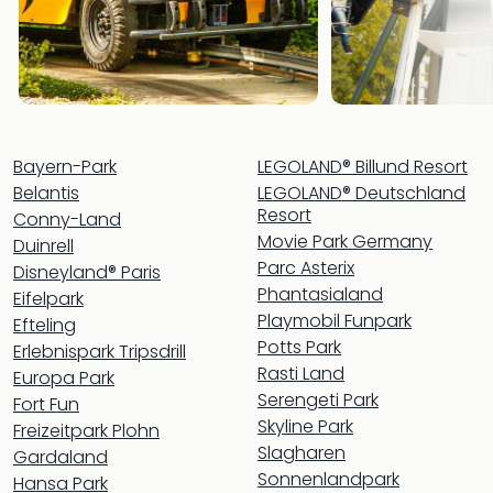
Fest
Stör
Fest
Mus
Fuld
Are
di
Bayern-Park
LEGOLAND® Billund Resort
Ver
Belantis
LEGOLAND® Deutschland
alle
Resort
Ang
Conny-Land
Movie Park Germany
Musi
Duinrell
Musi
Parc Asterix
Disneyland® Paris
Ham
Phantasialand
Eifelpark
alle
Playmobil Funpark
Efteling
Ang
Potts Park
Erlebnispark Tripsdrill
Kultu
Rasti Land
Europa Park
&
Serengeti Park
Fort Fun
Spor
Skyline Park
Freizeitpark Plohn
Mus
Slagharen
Gardaland
Tec
Sonnenlandpark
Hansa Park
Sins