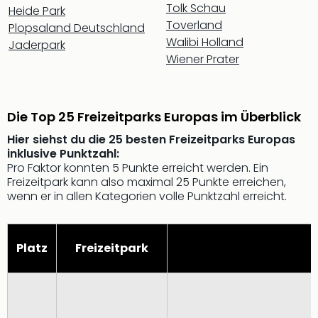
Tolk Schau
Mer
Heide Park
Toverland
Ben
Plopsaland Deutschland
Mus
Walibi Holland
Jaderpark
Stut
Wiener Prater
Pors
Mus
Auto
Die Top 25 Freizeitparks Europas im Überblick
Wolf
BM
Hier siehst du die 25 besten Freizeitparks Europas
Mus
inklusive Punktzahl:
in
Pro Faktor konnten 5 Punkte erreicht werden. Ein
Mün
Freizeitpark kann also maximal 25 Punkte erreichen,
wenn er in allen Kategorien volle Punktzahl erreicht.
Barb
Mus
Tec
Spey
Platz
Freizeitpark
alle
Ang
Auss
Ga