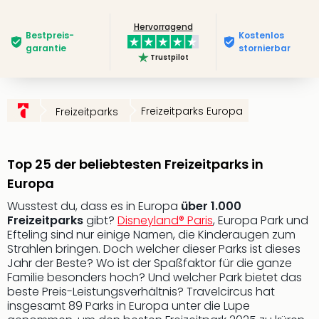
Slag
Hervorragend
Eftel
Bestpreis­
Kostenlos
LEG
garantie
stornierbar
Trustpilot
Deu
Parc
Astér
Rast
Freizeitparks Europa
Freizeitparks
Lan
Baye
Park
Top 25 der beliebtesten Freizeitparks in
Plop
Europa
Deu
(eh
Wusstest du, dass es in Europa
über 1.000
Holi
Freizeitparks
gibt?
Disneyland® Paris
, Europa Park und
Park
Efteling sind nur einige Namen, die Kinderaugen zum
Strahlen bringen. Doch welcher dieser Parks ist dieses
Tivol
Jahr der Beste? Wo ist der Spaßfaktor für die ganze
Kop
Familie besonders hoch? Und welcher Park bietet das
Futu
beste Preis-Leistungsverhältnis? Travelcircus hat
Bela
insgesamt 89 Parks in Europa unter die Lupe
alle