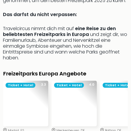
genommen, um den besten Freizeitpark 2025 zu küren.
Ang
Wass
Das darfst du nicht verpassen:
Trop
Isla
Travelcircus nimmt dich mit auf
eine Reise zu den
The
beliebtesten Freizeitparks in Europa
und zeigt dir, wo
Erdi
Familienurlaub, Abenteuer und Nervenkitzel eine
Rula
einmalige Symbiose eingehen, wie hoch die
Bad
Eintrittspreise sind und wann welche Parks geöffnet
Sch
haben.
aqu
The
Freizeitparks Europa Angebote
Sins
alle
3.3
4.0
Ticket + Hotel
Ticket + Hotel
Ticket + Hotel
Ang
Zoo
&
Safa
Erle
Zoo
Han
Madrid, ES
Meckenbeuren, DE
Bottrop, DE