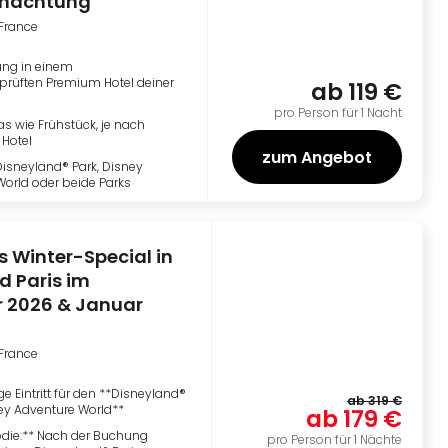
rnachtung
-France
ng in einem
prüften Premium Hotel deiner
ab
119 €
pro Person für 1 Nacht
ras wie Frühstück, je nach
Hotel
zum Angebot
 Disneyland® Park, Disney
orld oder beide Parks
 Winter-Special in
d Paris im
 2026 & Januar
-France
ge Eintritt für den **Disneyland®
ab
319 €
ey Adventure World**
ab
179 €
odie:** Nach der Buchung
pro Person für 1 Nächte