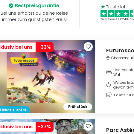
Bestpreisgarantie
Trustpilot
Bei uns erhältst du deine Reise
immer zum günstigsten Preis!
TrustScore 4.7 | 12,478
Be
klusiv bei uns
-
33
%
Futurosc
Chasseneuil
Übernachtu
Wahl
Weitere Ext
gewähltem 
Tickets für
Frühstück
Ticket + Hotel
klusiv bei uns
-
37
%
Parc Astér