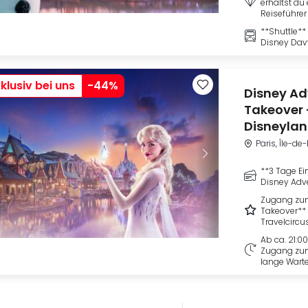
erhältst du
Reiseführer
**Shuttle*
Disney Dav
klusiv bei uns
-
44
%
Disney Ad
Takeover 
Disneylan
Paris, Île-de
**3 Tage Ein
Disney Adv
Zugang zum
Takeover** 
Travelcirc
Ab ca. 21:00
Zugang zum
lange Warte