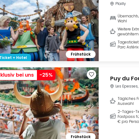
Plailly
Übernachtu
Wahl
Weitere Ext
gewähltem 
Tagesticket
Parc Astérix
Frühstück
Ticket + Hotel
klusiv bei uns
-
25
%
Puy du Fo
Les Epesses
Tägliches F
Auswahl
2-Tages-Tic
Fastpass fü
€ pro Pers
Frühstück