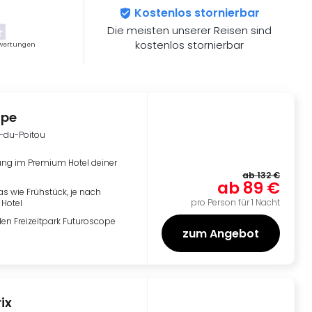
Kostenlos stornierbar
Die meisten unserer Reisen sind
kostenlos stornierbar
wertungen
ope
-du-Poitou
ng im Premium Hotel deiner
ab
132 €
ab
89 €
ras wie Frühstück, je nach
pro Person für 1 Nacht
Hotel
 den Freizeitpark Futuroscope
zum Angebot
ix