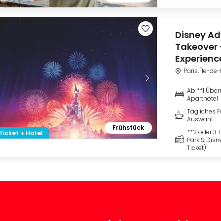
Disney Ad
Takeover 
Experienc
Paris, Île-de
Ab **1 Über
Aparthotel
Tägliches F
Auswahl
Frühstück
**2 oder 3 T
Ticket + Hotel
Park & Dis
Ticket)