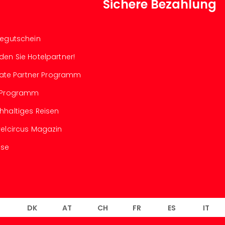
Sichere Bezahlung
segutschein
den Sie Hotelpartner!
iliate Partner Programm
-Programm
hhaltiges Reisen
velcircus Magazin
sse
L
DK
AT
CH
FR
ES
IT