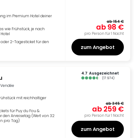
ng im Premium Hotel deiner
ab
154 €
ab
98 €
ras wie Frühstück, je nach
pro Person für 1 Nacht
Hotel
 oder 2-Tagesticket für den
zum Angebot
4.7
ausgezeichnet
u
(
17.974
)
, Vendée
rühstück mit reichhaltiger
ab
345 €
ab
259 €
kets für Puy du Fou &
pro Person für 1 Nacht
r den Anreisetag (Wert von 32
on pro Tag)
zum Angebot