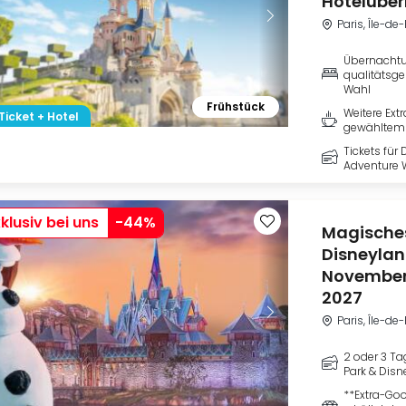
Hotelübe
Paris, Île-de
Übernachtu
qualitätsge
Wahl
Frühstück
Weitere Ext
Ticket + Hotel
gewähltem 
Tickets für
Adventure W
klusiv bei uns
-
44
%
Magisches
Disneylan
November
2027
Paris, Île-de
2 oder 3 Ta
Park & Disn
**Extra-Go