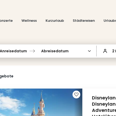
onzerte
Wellness
Kurzurlaub
Städtereisen
Urlaub
Anreisedatum
Abreisedatum
2
ngebote
Disneyland
Disneylan
Adventure