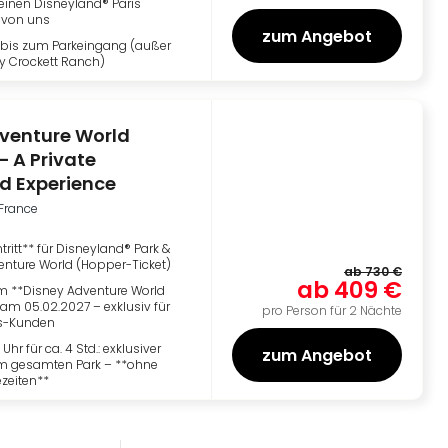
 einen Disneyland® Paris
 von uns
zum Angebot
* bis zum Parkeingang (außer
y Crockett Ranch)
venture World
– A Private
d Experience
-France
tritt** für Disneyland® Park &
enture World (Hopper-Ticket)
ab
730 €
ab
409 €
 **Disney Adventure World
am 05.02.2027 – exklusiv für
pro Person für 2 Nächte
us-Kunden
 Uhr für ca. 4 Std.: exklusiver
zum Angebot
 gesamten Park – **ohne
zeiten**