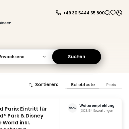
+49 30 5444 55 800
sideen
Suchen
 Erwachsene
Sortieren
:
Beliebteste
Preis
Weiterempfehlung
 Paris: Eintritt für
95%
(
303.154
Bewertungen
)
d® Park & Disney
 World inkl.