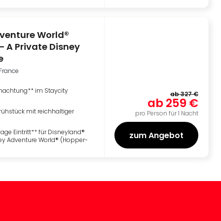
venture World®
– A Private Disney
e
-France
nachtung** im Staycity
ab
327 €
ab
259 €
rühstück mit reichhaltiger
pro Person für 1 Nacht
age Eintritt** für Disneyland®
zum Angebot
ney Adventure World® (Hopper-