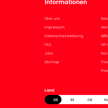
Informationen
Über uns
Rei
Impressum
Wer
Datenschutzerklärung
Aff
FAQ
VIP
Jobs
Nac
Sitemap
Tra
Pre
Land
DE
BE
GB
N