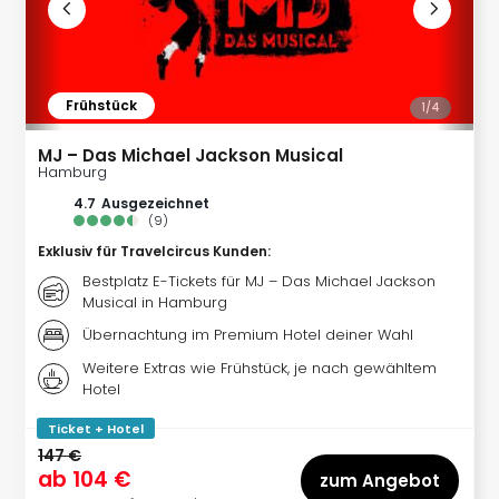
Qua
Com
Club
Pret
Wo
Frühstück
1/
4
alle
Ang
MJ – Das Michael Jackson Musical
Hamburg
TV
Sho
4.7
ausgezeichnet
(
9
)
ZDF
Fern
Exklusiv für Travelcircus Kunden
:
in
Bestplatz E-Tickets für MJ – Das Michael Jackson
Main
Musical in Hamburg
Stef
Übernachtung im Premium Hotel deiner Wahl
Raa
Weitere Extras wie Frühstück, je nach gewähltem
Sho
Hotel
alle
Ang
Ticket + Hotel
Fest
147 €
Dom
ab
104 €
zum Angebot