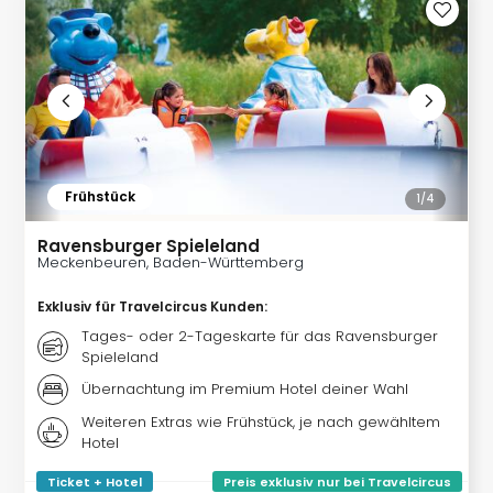
Kurz
Erle
Gou
Well
Last
Minu
Hote
Rom
Frühstück
1/
4
Hote
Desi
Ravensburger Spieleland
Hote
Meckenbeuren, Baden-Württemberg
Luxu
Exklusiv für Travelcircus Kunden
:
alle
Ang
Tages- oder 2-Tageskarte für das Ravensburger
Spieleland
🎁
Reis
Übernachtung im Premium Hotel deiner Wahl
Reis
Weiteren Extras wie Frühstück, je nach gewähltem
Disn
Hotel
Paris
Guts
Ticket + Hotel
Preis exklusiv nur bei Travelcircus