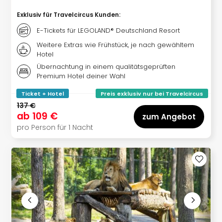
Haa
Exklusiv für Travelcircus Kunden
:
Rot
alle
E-Tickets für LEGOLAND® Deutschland Resort
Ang
Weitere Extras wie Frühstück, je nach gewähltem
Itali
Hotel
Rom
Übernachtung in einem qualitätsgeprüften
alle
Premium Hotel deiner Wahl
Ang
Urla
Ticket + Hotel
Preis exklusiv nur bei Travelcircus
Urla
137 €
ab
109 €
Urla
zum Angebot
in
pro Person für 1 Nacht
Itali
Urla
am
See
Urla
am
Gar
Urla