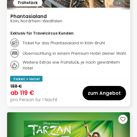
The
Frühstück
1/
4
Sins
Bad
Phantasialand
Sch
Köln, Nordrhein-Westfalen
Tau
Exklusiv für Travelcircus Kunden
:
The
The
Ticket für das Phantasialand in Köln-Brühl
Eusk
Übernachtung in einem Premium Hotel deiner Wahl
Caro
The
Weitere Extras wie Frühstück, je nach gewähltem
Aqu
Hotel
Prag
Ticket + Hotel
Bali
188 €
The
ab
119 €
zum Angebot
The
pro Person für 1 Nacht
Bad
Wöri
Rula
Eur
Karl
alle