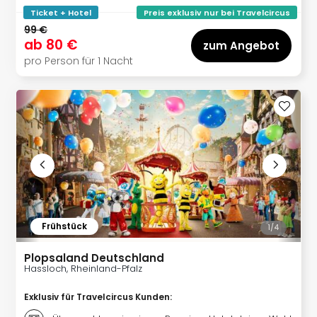
Ticket + Hotel
Preis exklusiv nur bei Travelcircus
99 €
ab
80 €
zum Angebot
pro Person für 1 Nacht
Frühstück
1/
4
Plopsaland Deutschland
Hassloch, Rheinland-Pfalz
Exklusiv für Travelcircus Kunden
: