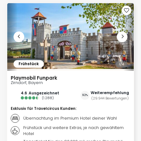
Slag
Eftel
LEG
Deu
Parc
Astér
Rast
Lan
Baye
Frühstück
1/
4
Park
Plop
Playmobil Funpark
Deu
Zirndorf, Bayern
(eh
Weiterempfehlung
4.6
ausgezeichnet
Holi
92%
(
1.288
)
(
29.944
Bewertungen
)
Park
Exklusiv für Travelcircus Kunden
:
Tivol
Kop
Übernachtung im Premium Hotel deiner Wahl
Futu
Frühstück und weitere Extras, je nach gewähltem
Bela
Hotel
alle