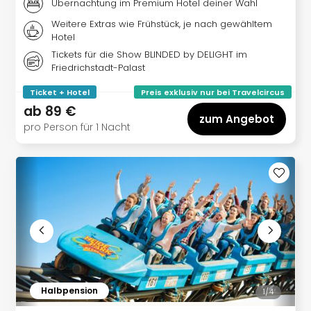
Köni
Übernachtung im Premium Hotel deiner Wahl
der
Weitere Extras wie Frühstück, je nach gewähltem
Löw
Hotel
Musi
Tickets für die Show BLINDED by DELIGHT im
Guts
Friedrichstadt-Palast
Die
Eisk
Ticket + Hotel
Preis exklusiv nur bei Travelcircus
Musi
ab
89 €
zum Angebot
Guts
pro Person für 1 Nacht
Starl
Expr
Guts
Moul
Rou
Guts
alle
Ang
Halbpension
1/
4