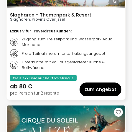
1/
4
Even
at
Slagharen – Themenpark & Resort
War
Slagharen, Provinz Overijssel
Bros.
Stud
Exklusiv für Travelcircus Kunden
:
Tour
Zugang zum Freizeitpark und Wasserpark Aqua
Lon
Mexicana
–
Freie Teilnahme am Unterhaltungsangebot
The
Unterkünfte mit voll ausgestatteter Küche &
Mak
Bettwäsche
of
Harr
Preis exklusiv nur bei Travelcircus
Pott
ab
80 €
zum Angebot
Form
pro Person für 2 Nächte
1
Die
Auss
Imme
Auss
alle