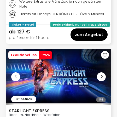
Sch
Weitere Extras wie Frühstück, je nach gewähltem
und
Hotel
das
Tickets für Disneys DER KÖNIG DER LÖWEN Musical
Biest
Wie
Ticket + Hotel
Preis exklusiv nur bei Travelcircus
Mari
ab
127 €
zum Angebot
Ther
pro Person für 1 Nacht
Sta
Ente
Das
Exklusiv bei uns
-
25
%
Pha
der
Ope
Köln
Tan
der
Vam
alle
Frühstück
1/
4
Ang
Sho
STARLIGHT EXPRESS
Bochum, Nordrhein-Westfalen
&