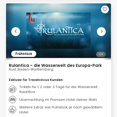
Con
Schl
Sch
Konz
alle
Ang
Fest
Glüc
Insel
Mer
Frühstück
1/
4
Lun
Black
Rulantica – die Wasserwelt des Europa-Park
Rust, Baden-Württemberg
Festi
Nibiri
Exklusiv für Travelcircus Kunden
:
Festi
Ikar
Tickets für 1, 2 oder 3 Tage für die Wasserwelt
Rulantica
Festi
alle
Übernachtung im Premium Hotel deiner Wahl
Ang
Weitere Extras wie Frühstück, je nach gewähltem
Loca
Hotel
Konz