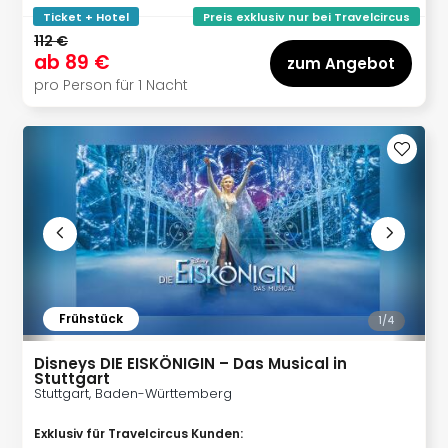
in
Ticket + Hotel
Preis exklusiv nur bei Travelcircus
Köln
112 €
ab
89 €
Konz
zum Angebot
in
pro Person für 1 Nacht
Düss
Well
Well
Deu
Allg
Baye
Wal
Baye
Bod
Harz
Frühstück
1/
4
Nor
NRW
Disneys DIE EISKÖNIGIN – Das Musical in
Ost
Stuttgart
Sch
Stuttgart, Baden-Württemberg
alle
Ang
Exklusiv für Travelcircus Kunden
: