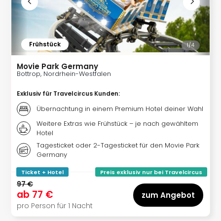
noc
meh
Frei
Frei
Frühstück
1/
4
Eur
Frei
Movie Park Germany
Deu
Bottrop, Nordrhein-Westfalen
Frei
Exklusiv für Travelcircus Kunden
:
Nied
Frei
Übernachtung in einem Premium Hotel deiner Wahl
Öste
Weitere Extras wie Frühstück – je nach gewähltem
Frei
Hotel
Fran
Tagesticket oder 2-Tagesticket für den Movie Park
Musi
Germany
&
Sho
Ticket + Hotel
Preis exklusiv nur bei Travelcircus
Musi
97 €
Starl
ab
77 €
zum Angebot
Expr
pro Person für 1 Nacht
Moul