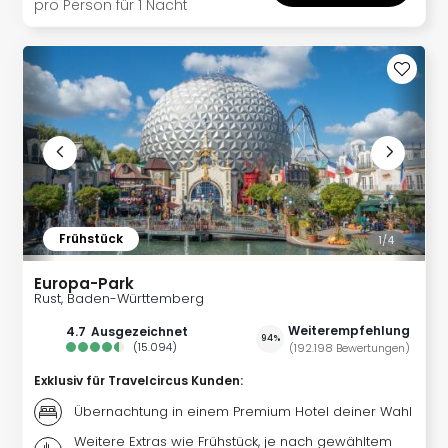
Fest
pro Person für 1 Nacht
Stör
Fest
Mus
Fuld
Are
di
Ver
alle
Ang
Musi
Frühstück
Musi
1/
4
Ham
Europa-Park
alle
Rust, Baden-Württemberg
Ang
Kultu
Weiterempfehlung
4.7
ausgezeichnet
94%
(
15.094
)
(
192.198
Bewertungen
)
&
Spor
Exklusiv für Travelcircus Kunden
:
Mus
Übernachtung in einem Premium Hotel deiner Wahl
Tec
Sins
Weitere Extras wie Frühstück, je nach gewähltem