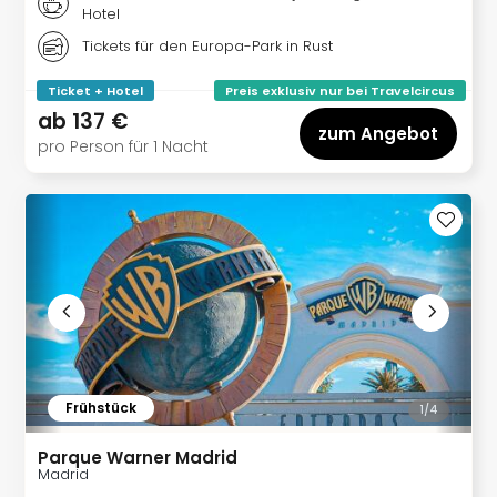
Mer
Hotel
Ben
Tickets für den Europa-Park in Rust
Mus
Stut
Ticket + Hotel
Preis exklusiv nur bei Travelcircus
Pors
ab
137 €
zum Angebot
Mus
pro Person für 1 Nacht
Auto
Wolf
BM
Mus
in
Mün
Barb
Mus
Tec
Spey
alle
Frühstück
1/
4
Ang
Auss
Parque Warner Madrid
Madrid
Ga