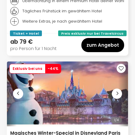
Übernachtung in einem Premium Hotel deiner Wahl
Tägliches Frühstück im gewähltem Hotel
Weitere Extras, je nach gewähltem Hotel
Ticket + Hotel
Preis exklusiv nur bei Travelcircus
ab
79 €
zum Angebot
pro Person für 1 Nacht
Exklusiv bei uns
-
44
%
1/
4
Magisches Winter-Special in Disneyland Paris