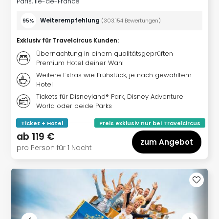
Sere
Paris, Île-de-France
Park
Weiterempfehlung
95%
(
303.154
Bewertungen
)
Allw
Müns
Exklusiv für Travelcircus Kunden
:
Zoo
Übernachtung in einem qualitätsgeprüften
Leip
Premium Hotel deiner Wahl
Safa
Weitere Extras wie Frühstück, je nach gewähltem
Beek
Hotel
Ber
Tickets für Disneyland® Park, Disney Adventure
ZOO
World oder beide Parks
Erle
Gels
Ticket + Hotel
Preis exklusiv nur bei Travelcircus
Welt
ab
119 €
Wal
zum Angebot
pro Person für 1 Nacht
Nau
Aqu
Zool
Gar
Berli
alle
Ang