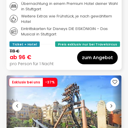
Well
Übernachtung in einem Premium Hotel deiner Wahl
Eur
in Stuttgart
Deu
Weitere Extras wie Frühstück, je nach gewähltem
Itali
Hotel
Nied
Eintrittskarten für Disneys DIE EISKÖNIGIN – Das
Öste
Musical in Stuttgart
Pole
Ticket + Hotel
Preis exklusiv nur bei Travelcircus
Südt
119 €
Mar
ab
96 €
zum Angebot
Karl
pro Person für 1 Nacht
alle
Ang
The
Exklusiv bei uns
-
37
%
The
Erdi
Trop
Isla
The
Bad
Wöri