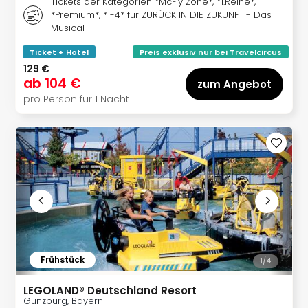
Lon
Tickets der Kategorien *McFly Zone*, *1.Reihe*,
Paris
*Premium*, *1-4* für ZURÜCK IN DIE ZUKUNFT - Das
Musical
Brüs
Prag
Ticket + Hotel
Preis exklusiv nur bei Travelcircus
Bud
129 €
Wie
ab
104 €
zum Angebot
alle
pro Person für 1 Nacht
Ang
Deu
Köln
Ham
Berli
Leip
Dre
Fran
Mün
alle
Ang
Frühstück
1/
4
Nied
Ams
LEGOLAND® Deutschland Resort
Günzburg, Bayern
Den