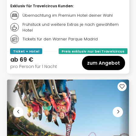
Of
Exklusiv für Travelcircus Kunden
:
Thro
Stud
Übernachtung im Premium Hotel deiner Wahl
Tour
Frühstück und weitere Extras je nach gewähltem
Swar
Hotel
Krist
Tickets für den Warner Parque Madrid
Mini
Wun
Ticket + Hotel
Preis exklusiv nur bei Travelcircus
Ham
ab
69 €
War
zum Angebot
pro Person für 1 Nacht
Bros.
Stud
Tour
Lon
–
The
Mak
of
Harr
Pott
An