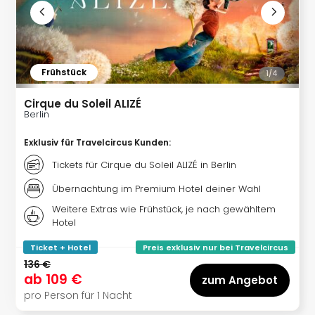
Ang
Spor
Skiu
in
Deu
Frühstück
1/
4
Skiu
in
Cirque du Soleil ALIZÉ
Berlin
Öste
Form
Exklusiv für Travelcircus Kunden
:
1
Reis
Tickets für Cirque du Soleil ALIZÉ in Berlin
Konz
Übernachtung im Premium Hotel deiner Wahl
Konz
Pitbu
Weitere Extras wie Frühstück, je nach gewähltem
Hotel
Karo
G
Ticket + Hotel
Preis exklusiv nur bei Travelcircus
Back
136 €
Boy
ab
109 €
zum Angebot
Disn
pro Person für 1 Nacht
in