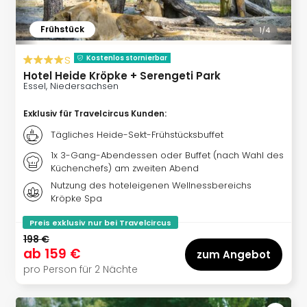
am
Bod
Frühstück
1/
4
Urla
in
s
Kostenlos stornierbar
den
Hotel Heide Kröpke + Serengeti Park
Ber
Essel, Niedersachsen
Urla
am
Exklusiv für Travelcircus Kunden
:
Mee
Tägliches Heide-Sekt-Frühstücksbuffet
Urla
mit
1x 3-Gang-Abendessen oder Buffet (nach Wahl des
Küchenchefs) am zweiten Abend
Hun
Wint
Nutzung des hoteleigenen Wellnessbereichs
Kröpke Spa
alle
Ang
Preis exklusiv nur bei Travelcircus
Reis
198 €
Woc
ab
159 €
zum Angebot
Wan
pro Person für 2 Nächte
The
Fami
Skiu