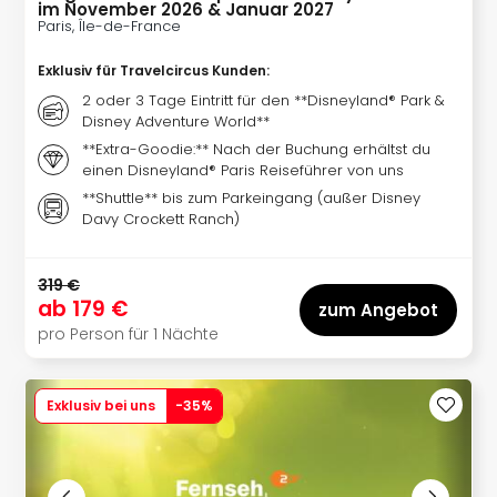
im November 2026 & Januar 2027
Paris, Île-de-France
Exklusiv für Travelcircus Kunden
:
2 oder 3 Tage Eintritt für den **Disneyland® Park &
Disney Adventure World**
**Extra-Goodie:** Nach der Buchung erhältst du
einen Disneyland® Paris Reiseführer von uns
**Shuttle** bis zum Parkeingang (außer Disney
Davy Crockett Ranch)
319 €
ab
179 €
zum Angebot
pro Person für 1 Nächte
Exklusiv bei uns
-
35
%