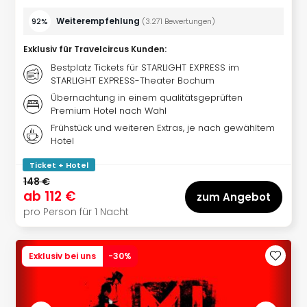
Thea
Weiterempfehlung
92%
(
3.271
Bewertungen
)
ABB
Voy
Exklusiv für Travelcircus Kunden
:
in
Bestplatz Tickets für STARLIGHT EXPRESS im
Lon
STARLIGHT EXPRESS-Theater Bochum
Harr
Übernachtung in einem qualitätsgeprüften
Pott
Premium Hotel nach Wahl
Thea
Frühstück und weiteren Extras, je nach gewähltem
Lon
Hotel
GOP
Vari
Ticket + Hotel
Thea
148 €
Frie
ab
112 €
zum Angebot
Pala
pro Person für 1 Nacht
Berli
Fest
Neu
Exklusiv bei uns
-
30
%
Fest
Bad
Bad