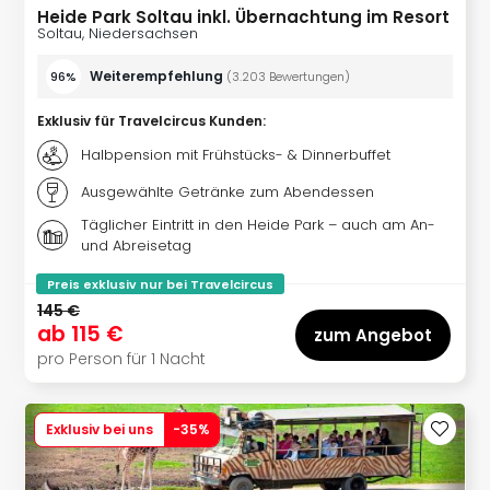
Heide Park Soltau inkl. Übernachtung im Resort
Soltau, Niedersachsen
Weiterempfehlung
96%
(
3.203
Bewertungen
)
Exklusiv für Travelcircus Kunden
:
Halbpension mit Frühstücks- & Dinnerbuffet
Ausgewählte Getränke zum Abendessen
Täglicher Eintritt in den Heide Park – auch am An-
und Abreisetag
Preis exklusiv nur bei Travelcircus
145 €
ab
115 €
zum Angebot
pro Person für 1 Nacht
Exklusiv bei uns
-
35
%