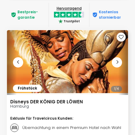
Rou
Hervorragend
Das
Bestpreis­
Kostenlos
Musi
garantie
stornierbar
Trustpilot
Köni
der
Löw
Die
Eisk
Tarz
MJ
–
Das
Mich
Frühstück
Jac
1/
4
Musi
Disneys DER KÖNIG DER LÖWEN
Der
Hamburg
Teuf
träg
Exklusiv für Travelcircus Kunden
:
Pra
Übernachtung in einem Premium Hotel nach Wahl
Die