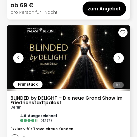
Eur
ab
69 €
zum Angebot
Park
pro Person für 1 Nacht
Guts
Trop
Isla
Guts
The
Erdi
Guts
War
Bros.
Stud
Tour
Frühstück
1/
4
Lon
Guts
BLINDED by DELIGHT – Die neue Grand Show im
Friedrichstadtpalast
Sta
Berlin
Musi
4.6
ausgezeichnet
&
(
4.737
)
Sho
Exklusiv für Travelcircus Kunden
:
Guts