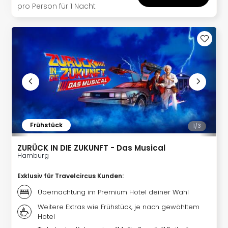
Kurz
pro Person für 1 Nacht
Eur
Kurz
Belg
Kurz
Deu
Kurz
Itali
Kurz
Holl
Kurz
Frühstück
Öste
1/
3
Kurz
ZURÜCK IN DIE ZUKUNFT - Das Musical
Pole
Hamburg
Kurz
Schw
Exklusiv für Travelcircus Kunden
:
alle
Übernachtung im Premium Hotel deiner Wahl
Ang
Städ
Weitere Extras wie Frühstück, je nach gewähltem
Eur
Hotel