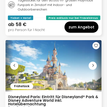
Tagesticket für den 90.000 m² großen Playmobil
Ang
Funpark in Zirndorf mit Indoor- und
Wass
Outdoorbereichen
Trop
Isla
Ticket + Hotel
Preis exklusiv nur bei Travelcircus
The
ab
58 €
zum Angebot
Erdi
pro Person für 1 Nacht
Rula
Bad
Sch
aqu
The
Sins
alle
Ang
Zoo
&
Frühstück
Safa
1/
4
Erle
Disneyland Paris: Eintritt für Disneyland® Park &
Zoo
Disney Adventure World inkl.
Han
Hotelübernachtung