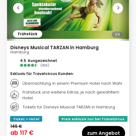
Ang
Kurz
Kurz
Deu
Kurz
Frühstück
1/
4
Ost
Kurz
Disneys Musical TARZAN in Hamburg
Nor
Hamburg
Kurz
4.5
ausgezeichnet
Baye
(
166
)
Kurz
Exklusiv für Travelcircus Kunden
:
Harz
Übernachtung in einem Premium Hotel nach Wahl
Kurz
Sch
Frühstück und weitere Extras, je nach gewähltem
Kurz
Hotel
Bod
Tickets für Disneys Musical TARZAN in Hamburg
Kurz
Allg
Ticket + Hotel
Preis exklusiv nur bei Travelcircus
alle
146 €
Ang
ab
117 €
zum Angebot