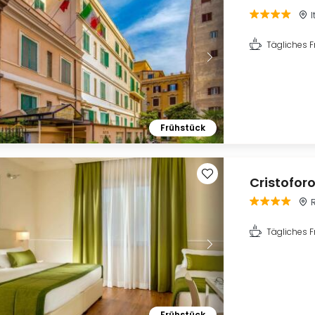
I
Tägliches F
Frühstück
Cristofor
Tägliches F
Frühstück