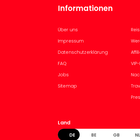
Informationen
Über uns
Rei
Impressum
Wer
Datenschutzerklärung
Aff
FAQ
VIP
Jobs
Nac
Sitemap
Tra
Pre
Land
DE
BE
GB
N