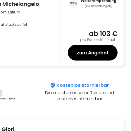
Weiterempfehlung
s Michelangelo
93%
(
119
Bewertungen
)
Rom, Latium
rühstücksbuffet
ab
103 €
pro Person für 1 Nacht
zum Angebot
Kostenlos stornierbar
Die meisten unserer Reisen sind
kostenlos stornierbar
wertungen
 Glori