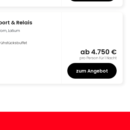
port & Relais
Rom, Latium
rühstücksbuffet
ab
4.750 €
pro Person für 1 Nacht
zum Angebot