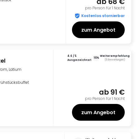
ab
68 €
pro Person für 1 Nacht
Kostenlos stornierbar
zum Angebot
4.6
/ 5
Weiterempfehlung
100%
el
ausgezeichnet
(
8
Bewertungen
)
Rom, Latium
rühstücksbuffet
ab
91 €
pro Person für 1 Nacht
zum Angebot