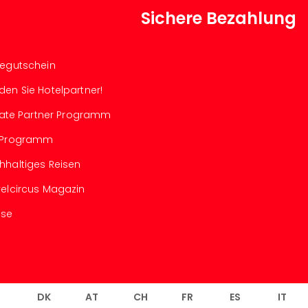
Sichere Bezahlung
segutschein
den Sie Hotelpartner!
iliate Partner Programm
-Programm
hhaltiges Reisen
velcircus Magazin
sse
L
DK
AT
CH
FR
ES
IT