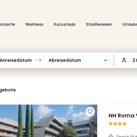
onzerte
Wellness
Kurzurlaub
Städtereisen
Urlaub
Anreisedatum
Abreisedatum
2
ngebote
NH Roma 
Täglich Frü