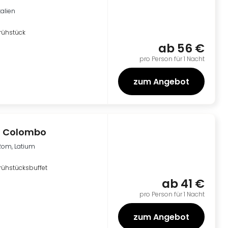
talien
rühstück
ab
56 €
pro Person für 1 Nacht
zum Angebot
o Colombo
Rom, Latium
rühstücksbuffet
ab
41 €
pro Person für 1 Nacht
zum Angebot