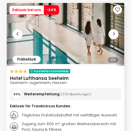
Slag
Exklusiv bei uns
-
34
%
Eftel
LEG
Deu
Parc
Astér
Rast
Lan
Baye
Frühstück
1/
4
Park
Plop
Kostenlos stornierbar
Deu
Hotel Lufthansa Seeheim
(eh
Seeheim-Jugenheim, Hessen
Holi
Weiterempfehlung
94%
(
3.110
Bewertungen
)
Park
Tivol
Exklusiv für Travelcircus Kunden
:
Kop
Futu
Tägliches Frühstücksbuffet mit vielfältiger Auswahl
Bela
Zugang zum 600 m² großen Wellnessbereich mit
alle
Pool, Sauna & Fitness