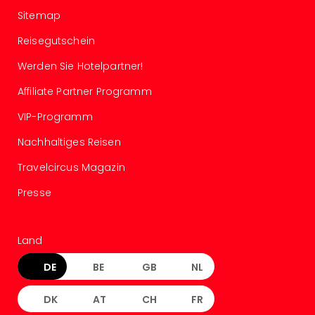
Sere
Sitemap
Park
Allw
Reisegutschein
Müns
Zoo
Werden Sie Hotelpartner!
Leip
Affiliate Partner Programm
Safa
Beek
VIP-Programm
Ber
ZOO
Nachhaltiges Reisen
Erle
Travelcircus Magazin
Gels
Welt
Presse
Wal
Nau
Aqu
Land
Zool
Gar
DE
BE
GB
NL
Berli
alle
DK
AT
CH
FR
Ang