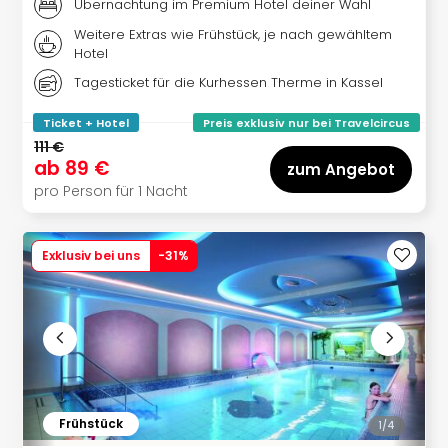
Of
Übernachtung im Premium Hotel deiner Wahl
Thro
Weitere Extras wie Frühstück, je nach gewähltem
Stud
Hotel
Tour
Tagesticket für die Kurhessen Therme in Kassel
Swar
Krist
Ticket + Hotel
Preis exklusiv nur bei Travelcircus
Mini
111 €
Wun
ab
89 €
zum Angebot
Ham
pro Person für 1 Nacht
War
Bros.
Stud
Exklusiv bei uns
-
31
%
Tour
Lon
–
The
Mak
of
Harr
Pott
Frühstück
1/
4
An