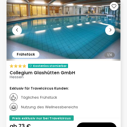
Lon
Paris
Brüs
Prag
Bud
Wie
alle
Ang
Deu
Frühstück
1/
4
Köln
Ham
Kostenlos stornierbar
Berli
Collegium Glashütten GmbH
Leip
Hessen
Dre
Fran
Exklusiv für Travelcircus Kunden
:
Mün
Tägliches Frühstück
alle
Ang
Nutzung des Wellnessbereichs
Nied
Ams
Preis exklusiv nur bei Travelcircus
Den
ab
73 €