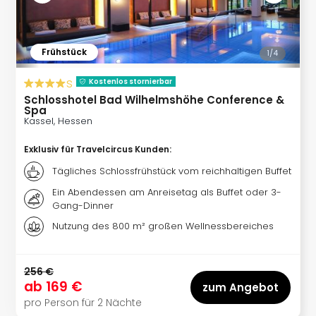
Qua
Com
Club
Pret
Frühstück
1/
4
Wo
s
alle
Kostenlos stornierbar
Ang
Schlosshotel Bad Wilhelmshöhe Conference &
Spa
TV
Kassel, Hessen
Sho
ZDF
Exklusiv für Travelcircus Kunden
:
Fern
Tägliches Schlossfrühstück vom reichhaltigen Buffet
in
Main
Ein Abendessen am Anreisetag als Buffet oder 3-
Gang-Dinner
Stef
Raa
Nutzung des 800 m² großen Wellnessbereiches
Sho
alle
Ang
256 €
Fest
ab
169 €
zum Angebot
Dom
pro Person für 2 Nächte