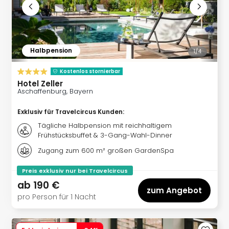
Ang
Spor
Skiu
in
Deu
Halbpension
1/
4
Skiu
Kostenlos stornierbar
in
Hotel Zeller
Öste
Aschaffenburg, Bayern
Form
1
Exklusiv für Travelcircus Kunden
:
Reis
Tägliche Halbpension mit reichhaltigem
Konz
Frühstücksbuffet & 3-Gang-Wahl-Dinner
Konz
Zugang zum 600 m² großen GardenSpa
Pitbu
Karo
Preis exklusiv nur bei Travelcircus
G
ab
190 €
Back
zum Angebot
Boy
pro Person für 1 Nacht
Disn
in