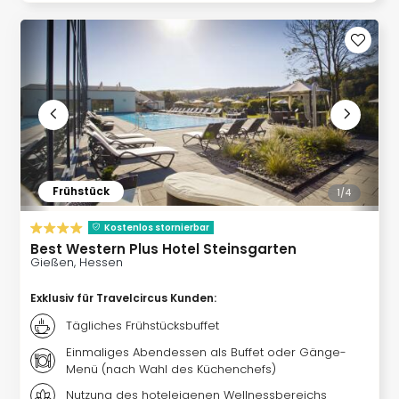
Fest
Stör
Fest
Mus
Fuld
Are
di
Ver
alle
Ang
Frühstück
Musi
1/
4
Musi
Kostenlos stornierbar
Ham
Best Western Plus Hotel Steinsgarten
alle
Gießen, Hessen
Ang
Kultu
Exklusiv für Travelcircus Kunden
:
&
Tägliches Frühstücksbuffet
Spor
Mus
Einmaliges Abendessen als Buffet oder Gänge-
Menü (nach Wahl des Küchenchefs)
Tec
Sins
Nutzung des hoteleigenen Wellnessbereichs