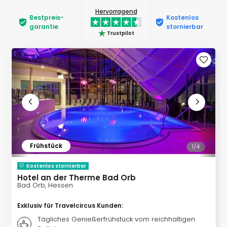
Rou
Hervorragend
Das
Bestpreis­
Kostenlos
Musi
garantie
stornierbar
Trustpilot
Köni
der
Löw
Die
Eisk
Tarz
MJ
–
Das
Mich
Frühstück
1/
4
Jac
Musi
Kostenlos stornierbar
Der
Hotel an der Therme Bad Orb
Teuf
Bad Orb, Hessen
träg
Pra
Exklusiv für Travelcircus Kunden
:
Die
Tägliches Genießerfrühstück vom reichhaltigen