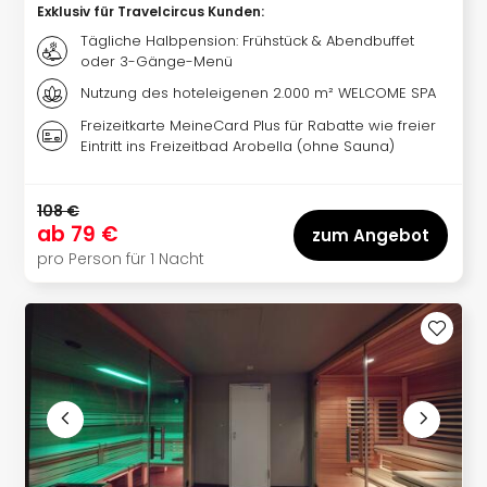
Sere
Exklusiv für Travelcircus Kunden
:
Park
Tägliche Halbpension: Frühstück & Abendbuffet
Allw
oder 3-Gänge-Menü
Müns
Nutzung des hoteleigenen 2.000 m² WELCOME SPA
Zoo
Leip
Freizeitkarte MeineCard Plus für Rabatte wie freier
Safa
Eintritt ins Freizeitbad Arobella (ohne Sauna)
Beek
Ber
108 €
ZOO
ab
79 €
zum Angebot
Erle
pro Person für 1 Nacht
Gels
Welt
Wal
Nau
Aqu
Zool
Gar
Berli
alle
Ang