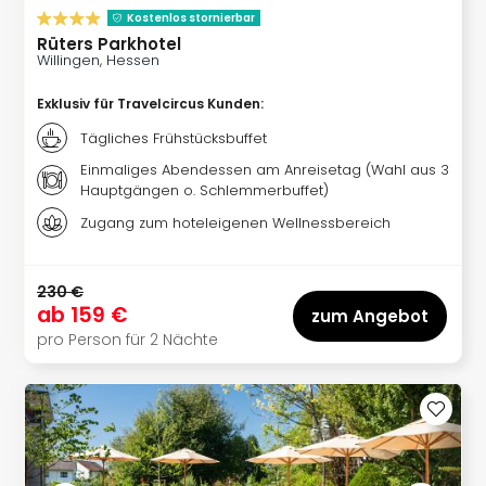
Even
Kostenlos stornierbar
Rüters Parkhotel
at
Willingen, Hessen
War
Bros.
Exklusiv für Travelcircus Kunden
:
Stud
Tägliches Frühstücksbuffet
Tour
Lon
Einmaliges Abendessen am Anreisetag (Wahl aus 3
–
Hauptgängen o. Schlemmerbuffet)
The
Zugang zum hoteleigenen Wellnessbereich
Mak
of
Harr
230 €
Pott
ab
159 €
zum Angebot
Form
pro Person für 2 Nächte
1
Die
Auss
Imme
Auss
alle