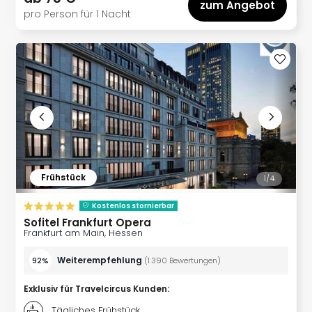
zum Angebot
Haa
pro Person für 1 Nacht
Rot
alle
Ang
Itali
Rom
alle
Ang
Urla
Urla
Urla
in
Frühstück
1/
4
Itali
Kostenlos stornierbar
Urla
Sofitel Frankfurt Opera
am
Frankfurt am Main, Hessen
See
Urla
Weiterempfehlung
92%
(
1.390
Bewertungen
)
am
Gar
Exklusiv für Travelcircus Kunden
:
Urla
Tägliches Frühstück