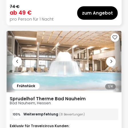
in
74 €
Köln
ab
49 €
zum Angebot
Konz
pro Person für 1 Nacht
in
Düss
Well
Well
Deu
Allg
Baye
Wal
Baye
Bod
Frühstück
Harz
1/
4
Nor
Sprudelhof Therme Bad Nauheim
NRW
Bad Nauheim, Hessen
Ost
Sch
Weiterempfehlung
100%
(
8
Bewertungen
)
alle
Ang
Exklusiv für Travelcircus Kunden
: