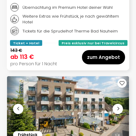
Well
Übernachtung im Premium Hotel deiner Wahl
Eur
Deu
Weitere Extras wie Frühstück, je nach gewähltem
Hotel
Itali
Nied
Tickets für die Sprudelhof Therme Bad Nauheim
Öste
Pole
Ticket + Hotel
Preis exklusiv nur bei Travelcircus
Südt
143 €
ab
113 €
Mar
zum Angebot
Karl
pro Person für 1 Nacht
alle
Ang
The
The
Erdi
Trop
Isla
The
Bad
Wöri
Frühstück
1/
4