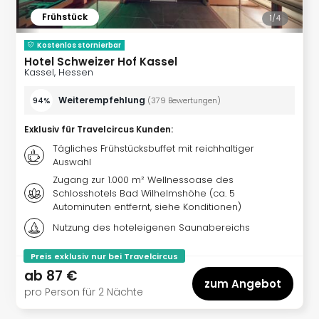
noc
Frühstück
1/
4
meh
Frei
Kostenlos stornierbar
Frei
Hotel Schweizer Hof Kassel
Kassel, Hessen
Eur
Frei
Weiterempfehlung
94%
(
379
Bewertungen
)
Deu
Frei
Exklusiv für Travelcircus Kunden
:
Nied
Tägliches Frühstücksbuffet mit reichhaltiger
Frei
Auswahl
Öste
Zugang zur 1.000 m² Wellnessoase des
Frei
Schlosshotels Bad Wilhelmshöhe (ca. 5
Fran
Autominuten entfernt, siehe Konditionen)
Musi
Nutzung des hoteleigenen Saunabereichs
&
Sho
Preis exklusiv nur bei Travelcircus
Musi
ab
87 €
Starl
zum Angebot
pro Person für 2 Nächte
Expr
Moul