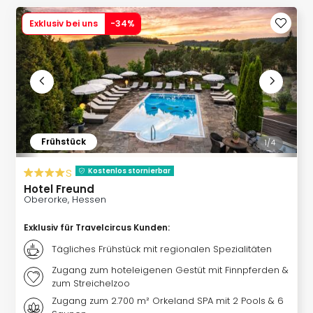
Slag
Exklusiv bei uns
-
34
%
Eftel
LEG
Deu
Parc
Astér
Rast
Lan
Baye
Frühstück
1/
4
Park
Plop
s
Kostenlos stornierbar
Deu
Hotel Freund
(eh
Oberorke, Hessen
Holi
Park
Exklusiv für Travelcircus Kunden
:
Tivol
Tägliches Frühstück mit regionalen Spezialitäten
Kop
Zugang zum hoteleigenen Gestüt mit Finnpferden &
Futu
zum Streichelzoo
Bela
Zugang zum 2.700 m² Orkeland SPA mit 2 Pools & 6
alle