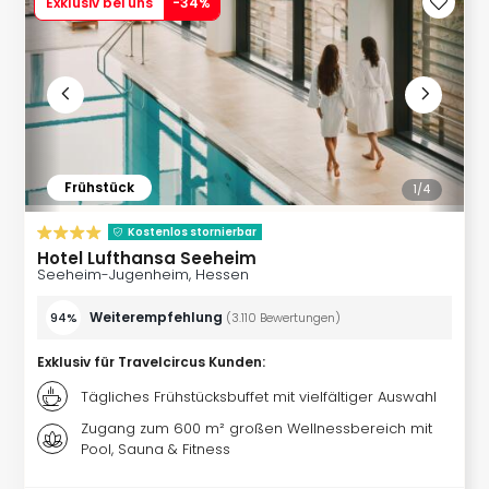
Con
Exklusiv bei uns
-
34
%
Schl
Sch
Konz
alle
Ang
Fest
Glüc
Frühstück
1/
4
Insel
Mer
Kostenlos stornierbar
Lun
Hotel Lufthansa Seeheim
Black
Seeheim-Jugenheim, Hessen
Festi
Nibiri
Weiterempfehlung
94%
(
3.110
Bewertungen
)
Festi
Ikar
Exklusiv für Travelcircus Kunden
:
Festi
Tägliches Frühstücksbuffet mit vielfältiger Auswahl
alle
Zugang zum 600 m² großen Wellnessbereich mit
Ang
Pool, Sauna & Fitness
Loca
Konz