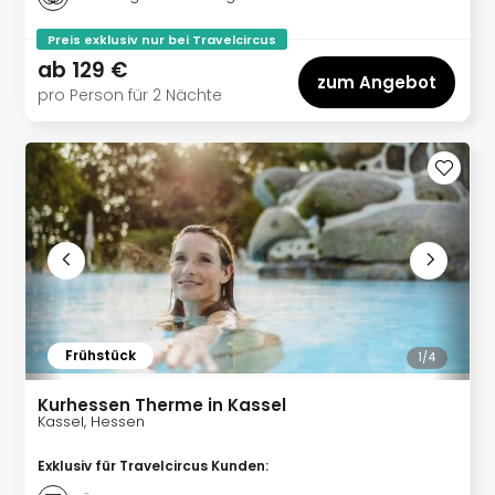
Mer
Ben
Preis exklusiv nur bei Travelcircus
Mus
ab
129 €
zum Angebot
Stut
pro Person für 2 Nächte
Pors
Mus
Auto
Wolf
BM
Mus
in
Mün
Barb
Mus
Tec
Frühstück
1/
4
Spey
alle
Kurhessen Therme in Kassel
Kassel, Hessen
Ang
Auss
Exklusiv für Travelcircus Kunden
:
Ga