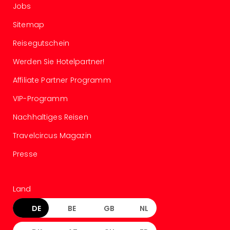
Jobs
Kurz
Erle
Sitemap
Gou
Reisegutschein
Well
Last
Werden Sie Hotelpartner!
Minu
Hote
Affiliate Partner Programm
Rom
VIP-Programm
Hote
Desi
Nachhaltiges Reisen
Hote
Luxu
Travelcircus Magazin
alle
Presse
Ang
🎁
Reis
Land
Reis
Disn
DE
BE
GB
NL
Paris
Guts