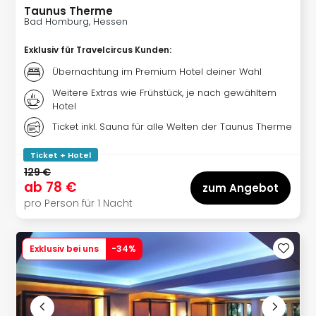
Thea
Taunus Therme
Bad Homburg, Hessen
ABB
Voy
Exklusiv für Travelcircus Kunden
:
in
Übernachtung im Premium Hotel deiner Wahl
Lon
Harr
Weitere Extras wie Frühstück, je nach gewähltem
Pott
Hotel
Thea
Ticket inkl. Sauna für alle Welten der Taunus Therme
Lon
GOP
Ticket + Hotel
Vari
129 €
Thea
ab
78 €
zum Angebot
Frie
pro Person für 1 Nacht
Pala
Berli
Fest
Exklusiv bei uns
-
34
%
Neu
Fest
Bad
Bad