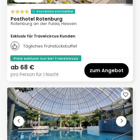
The
Sins
Kostenlos stornierbar
Bad
Posthotel Rotenburg
Sch
Rotenburg an der Fulda, Hessen
Tau
The
Exklusiv für Travelcircus Kunden
:
The
Tägliches Frühstücksbuffet
Eusk
Caro
Preis exklusiv nur bei Travelcircus
The
ab
68 €
Aqu
zum Angebot
pro Person für 1 Nacht
Prag
Bali
The
The
Bad
Wöri
Rula
Eur
Karl
alle