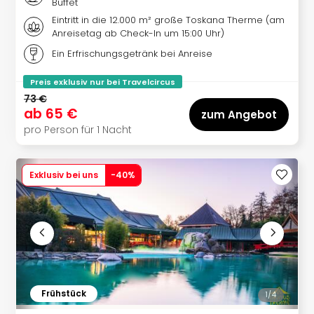
Sch
Buffet
und
Eintritt in die 12.000 m² große Toskana Therme (am
das
Anreisetag ab Check-In um 15:00 Uhr)
Biest
Ein Erfrischungsgetränk bei Anreise
Wie
Mari
Preis exklusiv nur bei Travelcircus
Ther
73 €
Sta
ab
65 €
zum Angebot
Ente
pro Person für 1 Nacht
Das
Pha
der
Exklusiv bei uns
-
40
%
Ope
Köln
Tan
der
Vam
alle
Ang
Sho
Frühstück
1/
4
&