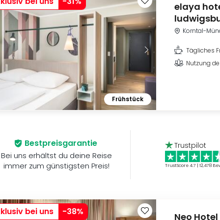
klusiv bei uns
-
31
%
elaya hot
ludwigsb
Korntal-Mün
Tägliches F
Nutzung de
Frühstück
Bestpreisgarantie
Trustpilot
Bei uns erhältst du deine Reise
immer zum günstigsten Preis!
TrustScore 4.7 | 12,478
Be
klusiv bei uns
-
38
%
Neo Hotel