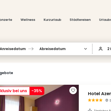
onzerte
Wellness
Kurzurlaub
Städtereisen
Urlaub
Anreisedatum
Abreisedatum
2
ngebote
klusiv bei uns
-
35
%
Hotel Aze
Tägliches F