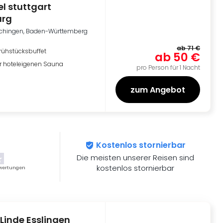
el stuttgart
urg
chingen, Baden-Württemberg
ab
71 €
rühstücksbuffet
ab
50 €
r hoteleigenen Sauna
pro Person für 1 Nacht
zum Angebot
Kostenlos stornierbar
Die meisten unserer Reisen sind
kostenlos stornierbar
wertungen
 Linde Esslingen