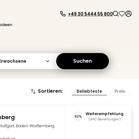
+49 30 5444 55 800
sideen
Suchen
 Erwachsene
Sortieren
:
Beliebteste
Preis
Weiterempfehlung
nberg
92%
(
940
Bewertungen
)
Stuttgart, Baden-Württemberg
rühstück