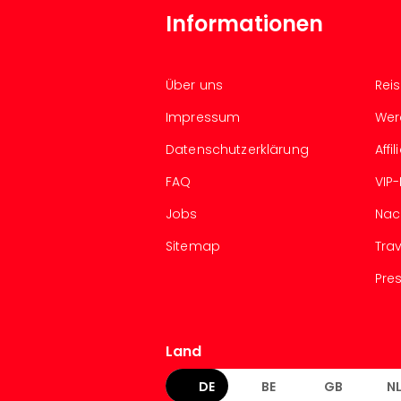
Informationen
Über uns
Rei
Impressum
Wer
Datenschutzerklärung
Aff
FAQ
VIP
Jobs
Nac
Sitemap
Tra
Pre
Land
DE
BE
GB
N