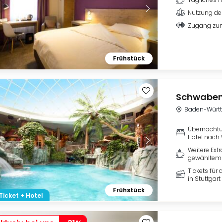
Nutzung de
Zugang zum
Frühstück
Schwaben
Baden-Würt
Übernachtu
Hotel nach
Weitere Ext
gewähltem 
Tickets fü
in Stuttgart
Frühstück
Ticket + Hotel