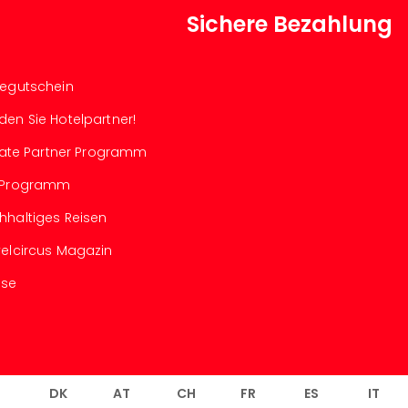
Sichere Bezahlung
segutschein
den Sie Hotelpartner!
iliate Partner Programm
-Programm
hhaltiges Reisen
velcircus Magazin
sse
L
DK
AT
CH
FR
ES
IT