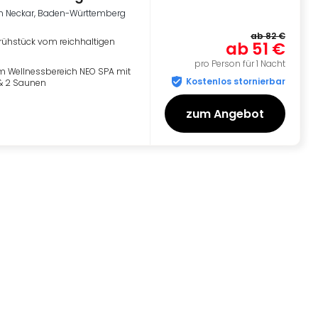
m Neckar, Baden-Württemberg
ab
82 €
rühstück vom reichhaltigen
ab
51 €
pro Person für 1 Nacht
 Wellnessbereich NEO SPA mit
Kostenlos stornierbar
& 2 Saunen
zum Angebot