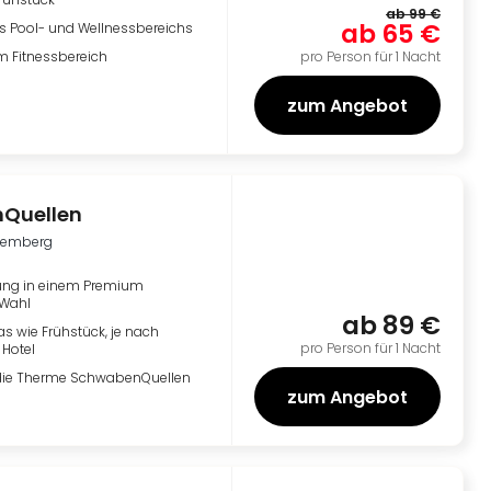
ab
99 €
ab
65 €
s Pool- und Wellnessbereichs
 Fitnessbereich
pro Person für 1 Nacht
zum Angebot
Quellen
temberg
ng in einem Premium
 Wahl
ab
89 €
ras wie Frühstück, je nach
pro Person für 1 Nacht
Hotel
r die Therme SchwabenQuellen
zum Angebot