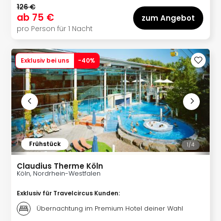
Ang
126 €
ab
75 €
Wass
zum Angebot
Trop
pro Person für 1 Nacht
Isla
The
Erdi
Exklusiv bei uns
-
40
%
Rula
Bad
Sch
aqu
The
Sins
alle
Frühstück
1/
4
Ang
Zoo
Claudius Therme Köln
&
Köln, Nordrhein-Westfalen
Safa
Erle
Exklusiv für Travelcircus Kunden
:
Zoo
Übernachtung im Premium Hotel deiner Wahl
Han