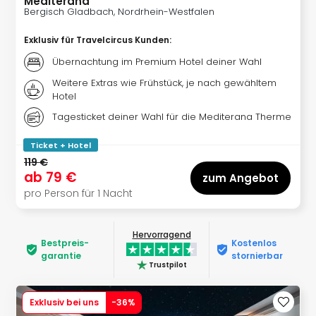
Mediterana
noc
Bergisch Gladbach, Nordrhein-Westfalen
meh
Exklusiv für Travelcircus Kunden
:
Frei
Frei
Übernachtung im Premium Hotel deiner Wahl
Eur
Weitere Extras wie Frühstück, je nach gewähltem
Frei
Hotel
Deu
Tagesticket deiner Wahl für die Mediterana Therme
Frei
Nied
Ticket + Hotel
Frei
119 €
Öste
ab
79 €
zum Angebot
Frei
pro Person für 1 Nacht
Fran
Musi
&
Hervorragend
Bestpreis­
Kostenlos
Sho
garantie
stornierbar
Musi
Trustpilot
Starl
Expr
Exklusiv bei uns
-
36
%
Moul