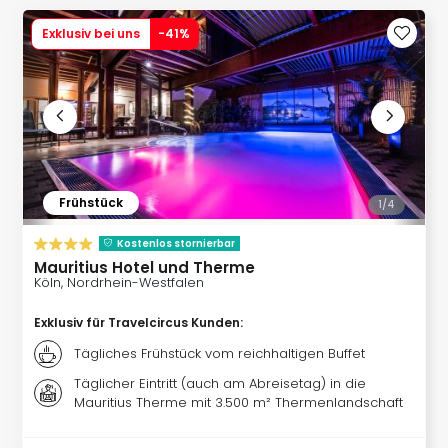
Slag
Exklusiv bei uns
-
41
%
Eftel
LEG
Deu
Parc
Astér
Rast
Lan
Baye
Frühstück
1/
4
Park
Plop
Kostenlos stornierbar
Deu
Mauritius Hotel und Therme
(eh
Köln, Nordrhein-Westfalen
Holi
Exklusiv für Travelcircus Kunden
:
Park
Tivol
Tägliches Frühstück vom reichhaltigen Buffet
Kop
Täglicher Eintritt (auch am Abreisetag) in die
Futu
Mauritius Therme mit 3.500 m² Thermenlandschaft
Bela
alle