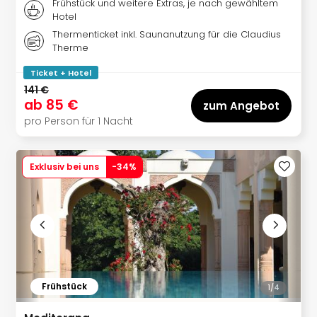
Sere
Frühstück und weitere Extras, je nach gewähltem
Hotel
Park
Allw
Thermenticket inkl. Saunanutzung für die Claudius
Therme
Müns
Zoo
Ticket + Hotel
Leip
141 €
Safa
ab
85 €
zum Angebot
Beek
pro Person für 1 Nacht
Ber
ZOO
Erle
Exklusiv bei uns
-
34
%
Gels
Welt
Wal
Nau
Aqu
Zool
Gar
Berli
Frühstück
1/
4
alle
Ang