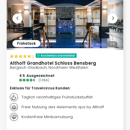
Rou
Das
Musi
Köni
der
Löw
Die
Frühstück
1/
4
Eisk
Tarz
s
Kostenlos stornierbar
MJ
Althoff Grandhotel Schloss Bensberg
–
Bergisch Gladbach, Nordrhein-Westfalen
Das
4.5
ausgezeichnet
Mich
(
1.356
)
Jac
Exklusiv für Travelcircus Kunden
:
Musi
Täglich reichhaltiges Frühstücksbuffet
Der
Teuf
Freie Nutzung des 4elements spa by Althoff
träg
Kostenfreie Minibarnutzung
Pra
Die