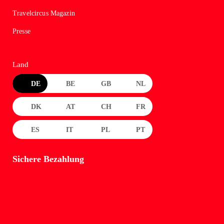
Travelcircus Magazin
Presse
Land
DE
BE
GB
NL
DK
AT
CH
FR
ES
IT
PL
PT
Sichere Bezahlung