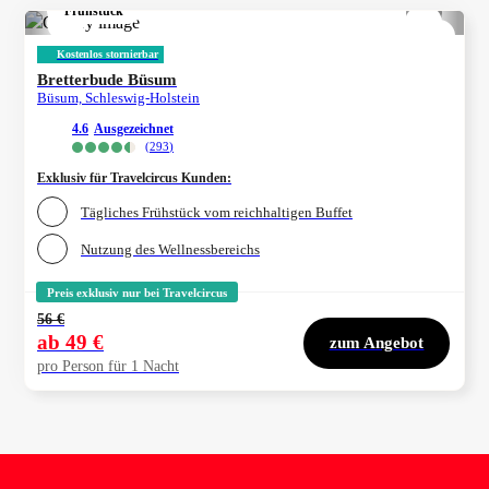
Frühstück
1/
4
Kostenlos stornierbar
Bretterbude Büsum
Büsum, Schleswig-Holstein
4.6
ausgezeichnet
(
293
)
Exklusiv für Travelcircus Kunden
:
Tägliches Frühstück vom reichhaltigen Buffet
Nutzung des Wellnessbereichs
Preis exklusiv nur bei Travelcircus
56 €
ab
49 €
zum Angebot
pro Person für 1 Nacht