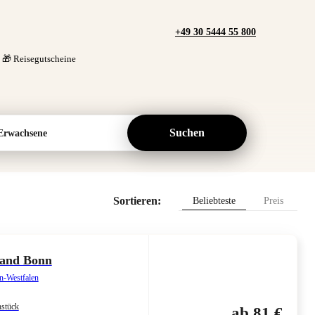
+49 30 5444 55 800
🎁 Reisegutscheine
Suchen
Erwachsene
Sortieren
:
Beliebteste
Preis
and Bonn
n-Westfalen
hstück
ab
81 €