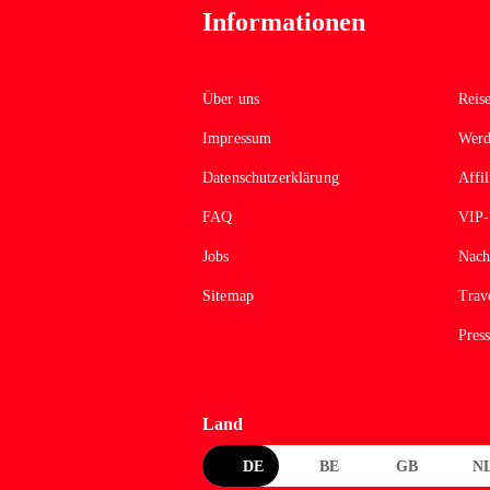
Informationen
Über uns
Reis
Impressum
Werd
Datenschutzerklärung
Affi
FAQ
VIP
Jobs
Nach
Sitemap
Trav
Pres
Land
DE
BE
GB
N