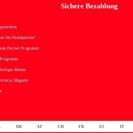
Sichere Bezahlung
egutschein
en Sie Hotelpartner!
liate Partner Programm
-Programm
haltiges Reisen
elcircus Magazin
se
L
DK
AT
CH
FR
ES
IT