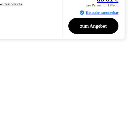
ellnessbereichs
pro Person für 1 Nacht
Kostenlos stornierbar
zum Angebot