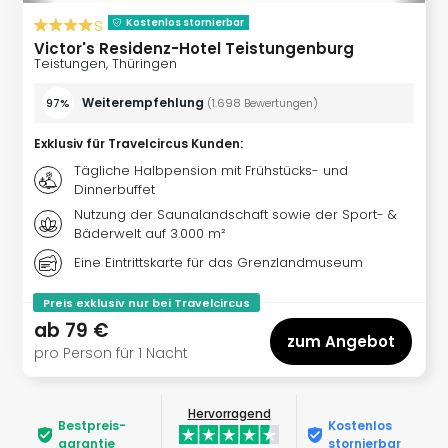
noc
s
Kostenlos stornierbar
meh
Victor's Residenz-Hotel Teistungenburg
Frei
Teistungen, Thüringen
Frei
Weiterempfehlung
Eur
97%
(
1.698
Bewertungen
)
Frei
Exklusiv für Travelcircus Kunden
:
Deu
Frei
Tägliche Halbpension mit Frühstücks- und
Dinnerbuffet
Nied
Frei
Nutzung der Saunalandschaft sowie der Sport- &
Bäderwelt auf 3.000 m²
Öste
Frei
Eine Eintrittskarte für das Grenzlandmuseum
Fran
Musi
Preis exklusiv nur bei Travelcircus
&
ab
79 €
zum Angebot
Sho
pro Person für 1 Nacht
Musi
Starl
Expr
Hervorragend
Bestpreis­
Kostenlos
Moul
garantie
stornierbar