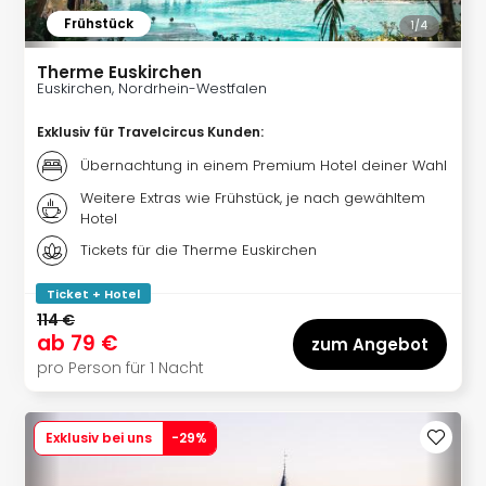
Qua
Frühstück
1/
4
Com
Club
Therme Euskirchen
Pret
Euskirchen, Nordrhein-Westfalen
Wo
alle
Exklusiv für Travelcircus Kunden
:
Ang
Übernachtung in einem Premium Hotel deiner Wahl
TV
Sho
Weitere Extras wie Frühstück, je nach gewähltem
Hotel
ZDF
Fern
Tickets für die Therme Euskirchen
in
Main
Ticket + Hotel
Stef
114 €
ab
79 €
Raa
zum Angebot
Sho
pro Person für 1 Nacht
alle
Ang
Fest
Exklusiv bei uns
-
29
%
Dom