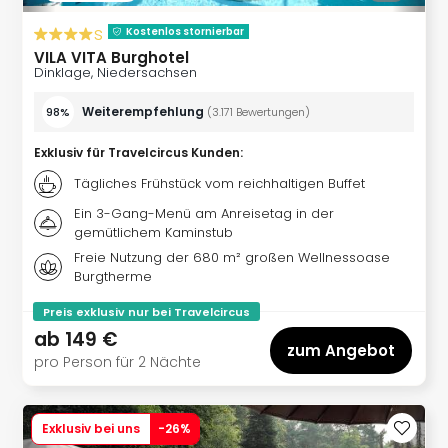
s
Kostenlos stornierbar
VILA VITA Burghotel
Dinklage, Niedersachsen
Weiterempfehlung
98%
(
3.171
Bewertungen
)
Exklusiv für Travelcircus Kunden
:
Tägliches Frühstück vom reichhaltigen Buffet
Ein 3-Gang-Menü am Anreisetag in der
gemütlichem Kaminstub
Freie Nutzung der 680 m² großen Wellnessoase
Burgtherme
Preis exklusiv nur bei Travelcircus
ab
149 €
zum Angebot
pro Person für 2 Nächte
Exklusiv bei uns
-
26
%