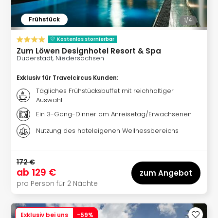
am
Bod
Frühstück
1/
4
Urla
in
Kostenlos stornierbar
den
Zum Löwen Designhotel Resort & Spa
Ber
Duderstadt, Niedersachsen
Urla
am
Exklusiv für Travelcircus Kunden
:
Mee
Tägliches Frühstücksbuffet mit reichhaltiger
Urla
Auswahl
mit
Ein 3-Gang-Dinner am Anreisetag/Erwachsenen
Hun
Wint
Nutzung des hoteleigenen Wellnessbereichs
alle
Ang
172 €
Reis
ab
129 €
zum Angebot
Woc
pro Person für 2 Nächte
Wan
The
Fami
Exklusiv bei uns
-
59
%
Skiu