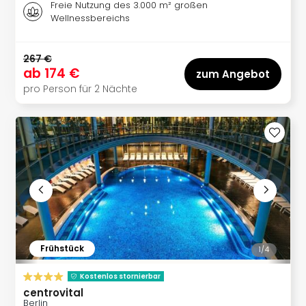
Freie Nutzung des 3.000 m² großen
Well
Wellnessbereichs
Eur
Deu
Itali
267 €
Nied
ab
174 €
zum Angebot
Öste
pro Person für 2 Nächte
Pole
Südt
Mar
Karl
alle
Ang
The
The
Erdi
Trop
Isla
Frühstück
1/
4
The
Bad
Kostenlos stornierbar
Wöri
centrovital
Berlin