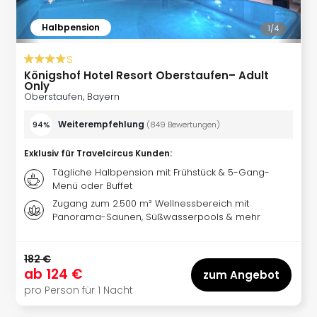
Ang
Kurz
Halbpension
1/
4
Kurz
s
Deu
Kurz
Königshof Hotel Resort Oberstaufen– Adult
Only
Ost
Oberstaufen, Bayern
Kurz
Nor
Weiterempfehlung
94%
(
849
Bewertungen
)
Kurz
Baye
Exklusiv für Travelcircus Kunden
:
Kurz
Tägliche Halbpension mit Frühstück & 5-Gang-
Harz
Menü oder Buffet
Kurz
Zugang zum 2.500 m² Wellnessbereich mit
Sch
Panorama-Saunen, Süßwasserpools & mehr
Kurz
Bod
182 €
Kurz
ab
124 €
zum Angebot
Allg
pro Person für 1 Nacht
alle
Ang