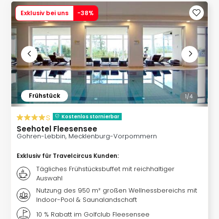
Kurz
Exklusiv bei uns
-
38
%
Eur
Kurz
Belg
Kurz
Deu
Kurz
Itali
Kurz
Frühstück
1/
4
Holl
Kurz
s
Kostenlos stornierbar
Öste
Seehotel Fleesensee
Kurz
Gohren-Lebbin, Mecklenburg-Vorpommern
Pole
Kurz
Exklusiv für Travelcircus Kunden
:
Schw
Tägliches Frühstücksbuffet mit reichhaltiger
alle
Auswahl
Ang
Nutzung des 950 m² großen Wellnessbereichs mit
Städ
Indoor-Pool & Saunalandschaft
Eur
10 % Rabatt im Golfclub Fleesensee