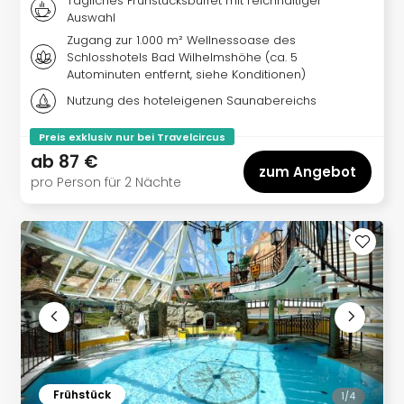
Tägliches Frühstücksbuffet mit reichhaltiger
Auswahl
Zugang zur 1.000 m² Wellnessoase des
Schlosshotels Bad Wilhelmshöhe (ca. 5
Autominuten entfernt, siehe Konditionen)
Nutzung des hoteleigenen Saunabereichs
Preis exklusiv nur bei Travelcircus
ab
87 €
zum Angebot
pro Person für 2 Nächte
Frühstück
1/
4