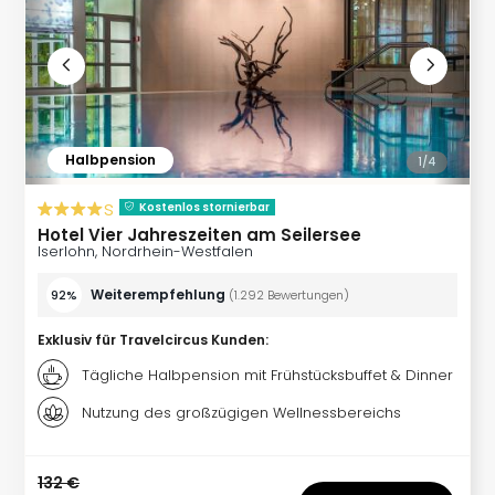
Con
Schl
Sch
Konz
alle
Ang
Fest
Halbpension
1/
4
Glüc
Insel
s
Kostenlos stornierbar
Mer
Hotel Vier Jahreszeiten am Seilersee
Lun
Iserlohn, Nordrhein-Westfalen
Black
Festi
Weiterempfehlung
92%
(
1.292
Bewertungen
)
Nibiri
Exklusiv für Travelcircus Kunden
:
Festi
Ikar
Tägliche Halbpension mit Frühstücksbuffet & Dinner
Festi
Nutzung des großzügigen Wellnessbereichs
alle
Ang
Loca
132 €
Konz