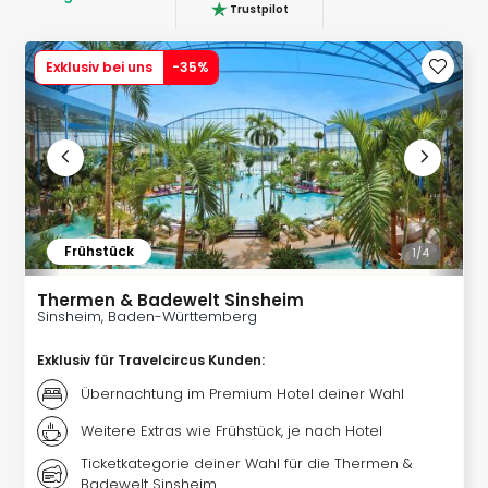
Rou
Trustpilot
Das
Musi
Exklusiv bei uns
-
35
%
Köni
der
Löw
Die
Eisk
Tarz
MJ
–
Frühstück
1/
4
Das
Mich
Thermen & Badewelt Sinsheim
Sinsheim, Baden-Württemberg
Jac
Musi
Exklusiv für Travelcircus Kunden
:
Der
Teuf
Übernachtung im Premium Hotel deiner Wahl
träg
Weitere Extras wie Frühstück, je nach Hotel
Pra
Ticketkategorie deiner Wahl für die Thermen &
Die
Badewelt Sinsheim