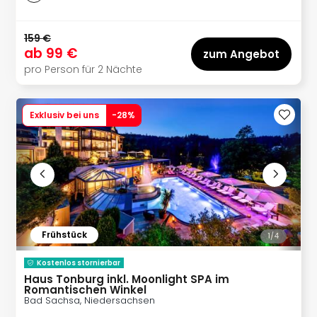
Lon
Paris
Brüs
159 €
Prag
ab
99 €
zum Angebot
Bud
pro Person für 2 Nächte
Wie
alle
Ang
Exklusiv bei uns
-
28
%
Deu
Köln
Ham
Berli
Leip
Dre
Fran
Mün
Frühstück
1/
4
alle
Ang
Kostenlos stornierbar
Haus Tonburg inkl. Moonlight SPA im
Nied
Romantischen Winkel
Ams
Bad Sachsa, Niedersachsen
Den