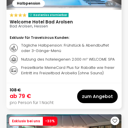
Ang
Halbpension
1/
4
Spor
Skiu
Kostenlos stornierbar
Welcome Hotel Bad Arolsen
in
Bad Arolsen, Hessen
Deu
Skiu
Exklusiv für Travelcircus Kunden
:
in
Tägliche Halbpension: Frühstück & Abendbuffet
Öste
oder 3-Gänge-Menü
Form
Nutzung des hoteleigenen 2.000 m² WELCOME SPA
1
Reis
Freizeitkarte MeineCard Plus für Rabatte wie freier
Konz
Eintritt ins Freizeitbad Arobella (ohne Sauna)
Konz
Pitbu
108 €
Karo
ab
79 €
zum Angebot
G
pro Person für 1 Nacht
Back
Boy
Disn
Exklusiv bei uns
-
33
%
in