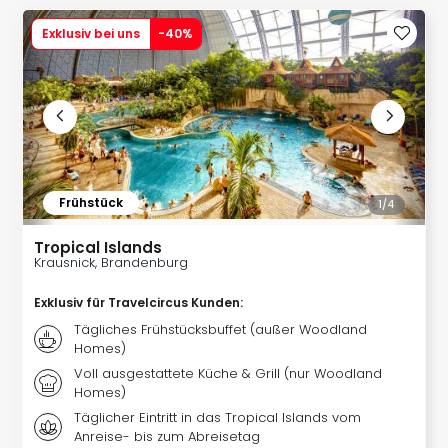
Slag
Exklusiv bei uns
-
40
%
Eftel
LEG
Deu
Parc
Astér
Rast
Lan
Baye
Frühstück
1/
4
Park
Plop
Tropical Islands
Deu
Krausnick, Brandenburg
(eh
Exklusiv für Travelcircus Kunden
:
Holi
Park
Tägliches Frühstücksbuffet (außer Woodland
Tivol
Homes)
Kop
Voll ausgestattete Küche & Grill (nur Woodland
Futu
Homes)
Bela
Täglicher Eintritt in das Tropical Islands vom
alle
Anreise- bis zum Abreisetag