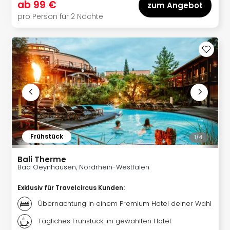
ab
99 €
zum Angebot
Mer
pro Person für 2 Nächte
Ben
Mus
Stut
Pors
Mus
Auto
Wolf
BM
Mus
in
Mün
Frühstück
1/
4
Barb
Mus
Bali Therme
Tec
Bad Oeynhausen, Nordrhein-Westfalen
Spey
alle
Exklusiv für Travelcircus Kunden
:
Ang
Übernachtung in einem Premium Hotel deiner Wahl
Auss
Ga
Tägliches Frühstück im gewählten Hotel