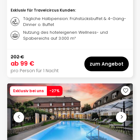
Even
Exklusiv für Travelcircus Kunden
:
at
Tägliche Halbpension: Frühstücksbuffet & 4-Gang-
War
Dinner o. Buffet
Bros.
Nutzung des hoteleigenen Wellness- und
Stud
Spabereichs auf 3.000 m²
Tour
Lon
–
202 €
The
ab
99 €
zum Angebot
Mak
pro Person für 1 Nacht
of
Harr
Pott
Exklusiv bei uns
-
27
%
Form
1
Die
Auss
Imme
Auss
alle