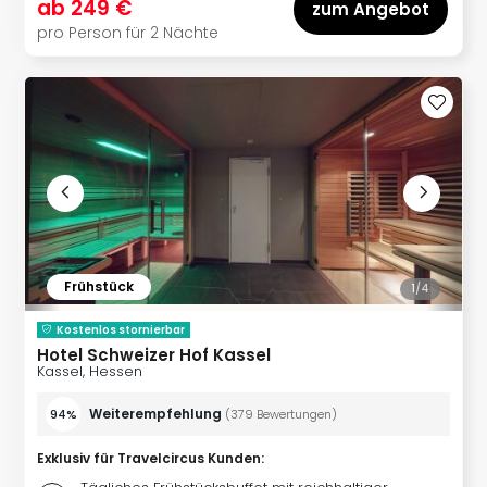
ab
249 €
zum Angebot
pro Person für 2 Nächte
Frühstück
1/
4
Kostenlos stornierbar
Hotel Schweizer Hof Kassel
Kassel, Hessen
Weiterempfehlung
94%
(
379
Bewertungen
)
Exklusiv für Travelcircus Kunden
: