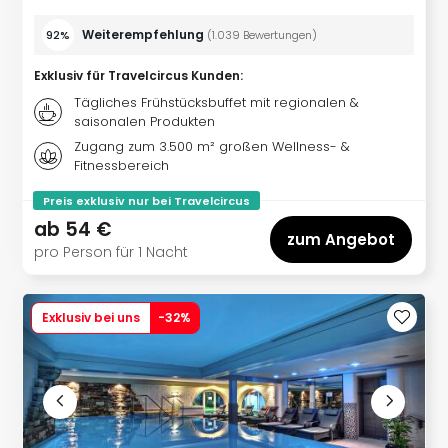
The
Sins
Weiterempfehlung
92%
(
1.039
Bewertungen
)
Bad
Sch
Exklusiv für Travelcircus Kunden
:
Tau
Tägliches Frühstücksbuffet mit regionalen &
The
saisonalen Produkten
The
Zugang zum 3.500 m² großen Wellness- &
Eusk
Fitnessbereich
Caro
The
Preis exklusiv nur bei Travelcircus
Aqu
ab
54 €
zum Angebot
Prag
pro Person für 1 Nacht
Bali
The
The
Exklusiv bei uns
-
32
%
Bad
Wöri
Rula
Eur
Karl
alle