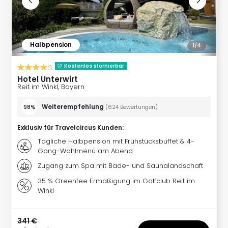
Halbpension
1/
4
s
Kostenlos stornierbar
Hotel Unterwirt
Reit im Winkl, Bayern
Weiterempfehlung
98%
(
624
Bewertungen
)
Exklusiv für Travelcircus Kunden
:
Tägliche Halbpension mit Frühstücksbuffet & 4-
Gang-Wahlmenü am Abend
Zugang zum Spa mit Bade- und Saunalandschaft
35 % Greenfee Ermäßigung im Golfclub Reit im
Winkl
341 €