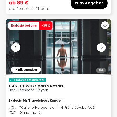
ab
89 €
zum Angebot
in
pro Person für 1 Nacht
Köln
Konz
in
Exklusiv bei uns
-
35
%
Düss
Well
Well
Deu
Allg
Baye
Wal
Baye
Halbpension
1/
4
Bod
Harz
Kostenlos stornierbar
Nor
DAS LUDWIG Sports Resort
Bad Griesbach, Bayern
NRW
Ost
Exklusiv für Travelcircus Kunden
:
Sch
Tägliche Halbpension inkl. Frühstücksbuffet &
alle
Dinnermenü
Ang