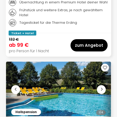
Sere
Übernachtung in einem Premium Hotel deiner Wahl
Park
Frühstück und weitere Extras, je nach gewähltem
Allw
Hotel
Müns
Tagesticket für die Therme Erding
Zoo
Leip
Ticket + Hotel
Safa
132 €
Beek
ab
99 €
zum Angebot
Ber
pro Person für 1 Nacht
ZOO
Erle
Gels
Welt
Wal
Nau
Aqu
Zool
Gar
Berli
alle
Halbpension
1/
4
Ang