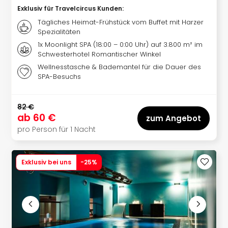
Haa
Exklusiv für Travelcircus Kunden
:
Rot
Tägliches Heimat-Frühstück vom Buffet mit Harzer
alle
Spezialitäten
Ang
1x Moonlight SPA (18:00 – 0:00 Uhr) auf 3.800 m² im
Itali
Schwesterhotel Romantischer Winkel
Rom
Wellnesstasche & Bademantel für die Dauer des
alle
SPA-Besuchs
Ang
Urla
82 €
Urla
ab
60 €
zum Angebot
Urla
pro Person für 1 Nacht
in
Itali
Urla
Exklusiv bei uns
-
25
%
am
See
Urla
am
Gar
Urla