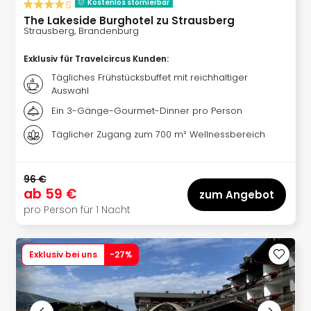
s
Kostenlos stornierbar
The Lakeside Burghotel zu Strausberg
Strausberg, Brandenburg
Exklusiv für Travelcircus Kunden
:
Tägliches Frühstücksbuffet mit reichhaltiger
Auswahl
Ein 3-Gänge-Gourmet-Dinner pro Person
Täglicher Zugang zum 700 m² Wellnessbereich
96 €
ab
59 €
zum Angebot
pro Person für 1 Nacht
Exklusiv bei uns
-
27
%