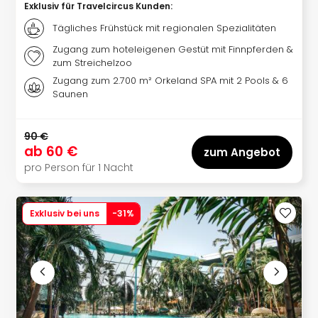
Exklusiv für Travelcircus Kunden
:
Thea
ABB
Tägliches Frühstück mit regionalen Spezialitäten
Voy
Zugang zum hoteleigenen Gestüt mit Finnpferden &
in
zum Streichelzoo
Lon
Zugang zum 2.700 m² Orkeland SPA mit 2 Pools & 6
Harr
Saunen
Pott
Thea
Lon
90 €
ab
60 €
GOP
zum Angebot
Vari
pro Person für 1 Nacht
Thea
Frie
Pala
Exklusiv bei uns
-
31
%
Berli
Fest
Neu
Fest
Bad
Bad