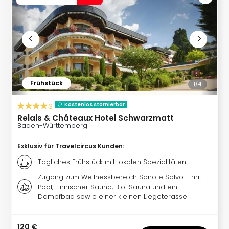
Kurz
Erle
Gou
Well
Last
Minu
Hote
Frühstück
1/
4
Rom
Hote
s
Kostenlos stornierbar
Desi
Relais & Châteaux Hotel Schwarzmatt
Hote
Baden-Württemberg
Luxu
alle
Exklusiv für Travelcircus Kunden
:
Ang
Tägliches Frühstück mit lokalen Spezialitäten
🎁
Zugang zum Wellnessbereich Sano e Salvo - mit
Reis
Pool, Finnischer Sauna, Bio-Sauna und ein
Reis
Dampfbad sowie einer kleinen Liegeterasse
Disn
Paris
Guts
120 €