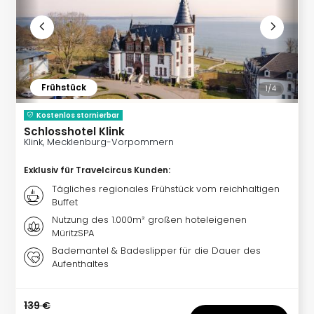
Fest
Stör
Fest
Mus
Fuld
Are
Frühstück
1/
4
di
Ver
Kostenlos stornierbar
alle
Schlosshotel Klink
Ang
Klink, Mecklenburg-Vorpommern
Musi
Musi
Exklusiv für Travelcircus Kunden
:
Ham
Tägliches regionales Frühstück vom reichhaltigen
alle
Buffet
Ang
Nutzung des 1.000m² großen hoteleigenen
Kultu
MüritzSPA
&
Bademantel & Badeslipper für die Dauer des
Spor
Aufenthaltes
Mus
Tec
139 €
Sins