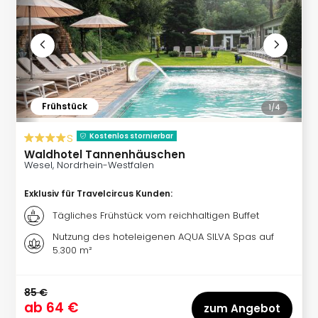
Frühstück
1/
4
s
Kostenlos stornierbar
Waldhotel Tannenhäuschen
Wesel, Nordrhein-Westfalen
Exklusiv für Travelcircus Kunden
:
Tägliches Frühstück vom reichhaltigen Buffet
Nutzung des hoteleigenen AQUA SILVA Spas auf
5.300 m²
85 €
ab
64 €
zum Angebot