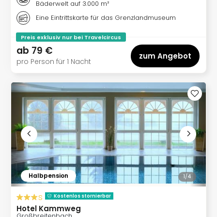
Bäderwelt auf 3.000 m²
Ang
Wass
Eine Eintrittskarte für das Grenzlandmuseum
Trop
Isla
Preis exklusiv nur bei Travelcircus
The
ab
79 €
zum Angebot
Erdi
pro Person für 1 Nacht
Rula
Bad
Sch
aqu
The
Sins
alle
Ang
Zoo
&
Safa
Halbpension
1/
4
Erle
s
Zoo
Kostenlos stornierbar
Han
Hotel Kammweg
Großbreitenbach