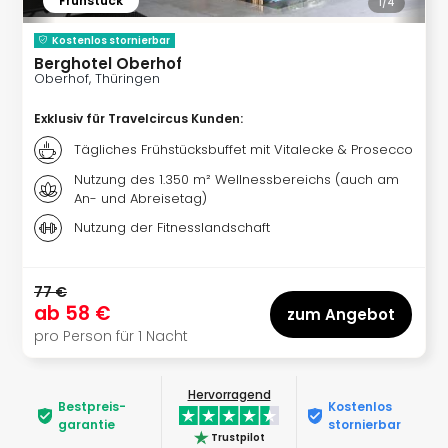
Frühstück
1/
4
noc
meh
Kostenlos stornierbar
Frei
Berghotel Oberhof
Oberhof, Thüringen
Frei
Eur
Exklusiv für Travelcircus Kunden
:
Frei
Deu
Tägliches Frühstücksbuffet mit Vitalecke & Prosecco
Frei
Nutzung des 1.350 m² Wellnessbereichs (auch am
Nied
An- und Abreisetag)
Frei
Nutzung der Fitnesslandschaft
Öste
Frei
Fran
77 €
Musi
ab
58 €
zum Angebot
&
pro Person für 1 Nacht
Sho
Musi
Starl
Hervorragend
Bestpreis­
Kostenlos
Expr
garantie
stornierbar
Moul
Trustpilot