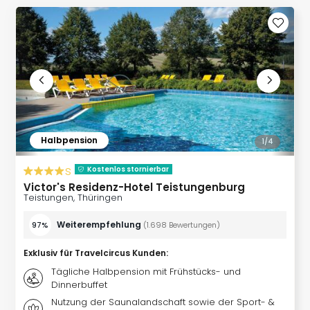
Slag
Eftel
LEG
Deu
Parc
Astér
Rast
Lan
Baye
Halbpension
1/
4
Park
Plop
s
Kostenlos stornierbar
Deu
Victor's Residenz-Hotel Teistungenburg
(eh
Teistungen, Thüringen
Holi
Weiterempfehlung
Park
97%
(
1.698
Bewertungen
)
Tivol
Exklusiv für Travelcircus Kunden
:
Kop
Futu
Tägliche Halbpension mit Frühstücks- und
Dinnerbuffet
Bela
alle
Nutzung der Saunalandschaft sowie der Sport- &