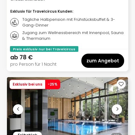
Sere
Park
Exklusiv für Travelcircus Kunden
:
Allw
Tägliche Halbpension mit Frühstücksbuffet & 3-
Müns
Gang-Dinner
Zoo
Zugang zum Wellnessbereich mit Innenpool, Sauna
Leip
& Thermarium
Safa
Beek
Preis exklusiv nur bei Travelcircus
Ber
ab
78 €
ZOO
zum Angebot
pro Person für 1 Nacht
Erle
Gels
Welt
Exklusiv bei uns
-
25
%
Wal
Nau
Aqu
Zool
Gar
Berli
alle
Ang