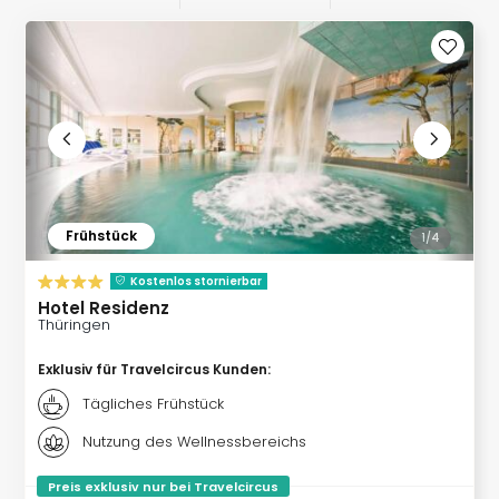
Rou
Das
Musi
Köni
der
Löw
Die
Eisk
Tarz
MJ
Frühstück
1/
4
–
Das
Kostenlos stornierbar
Mich
Hotel Residenz
Thüringen
Jac
Musi
Exklusiv für Travelcircus Kunden
:
Der
Teuf
Tägliches Frühstück
träg
Nutzung des Wellnessbereichs
Pra
Die
Preis exklusiv nur bei Travelcircus