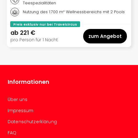
Teespezialitäten
Ang
Wass
Nutzung des 1.700 m² Wellnessbereichs mit 2 Pools
Trop
Isla
Preis exklusiv nur bei Travelcircus
The
ab
221 €
zum Angebot
Erdi
pro Person für 1 Nacht
Rula
Bad
Sch
aqu
The
Sins
Informationen
alle
Ang
Zoo
Über uns
&
Impressum
Safa
Erle
Datenschutzerklärung
Zoo
Han
FAQ