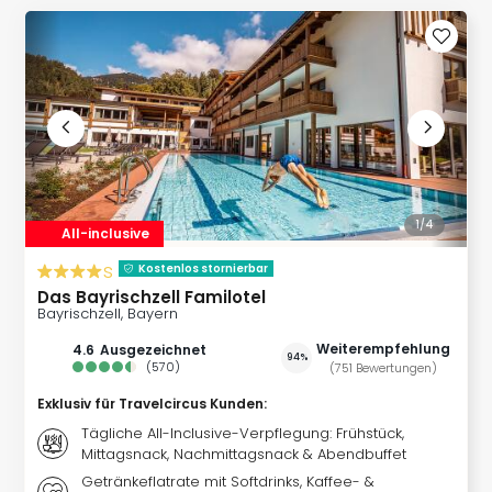
Slag
Eftel
LEG
Deu
Parc
Astér
Rast
Lan
Baye
1/
4
All-inclusive
Park
Plop
s
Kostenlos stornierbar
Deu
Das Bayrischzell Familotel
(eh
Bayrischzell, Bayern
Holi
Weiterempfehlung
4.6
ausgezeichnet
Park
94%
(
570
)
(
751
Bewertungen
)
Tivol
Exklusiv für Travelcircus Kunden
:
Kop
Futu
Tägliche All-Inclusive-Verpflegung: Frühstück,
Mittagsnack, Nachmittagsnack & Abendbuffet
Bela
alle
Getränkeflatrate mit Softdrinks, Kaffee- &