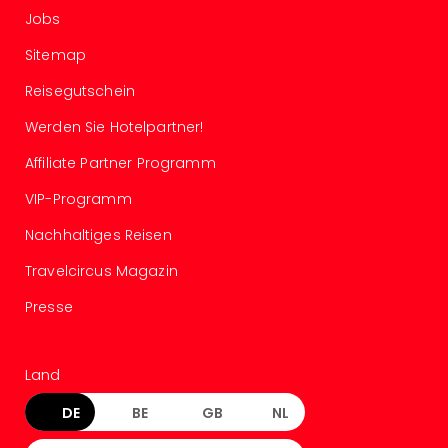
Sere
Jobs
Park
Allw
Sitemap
Müns
Zoo
Reisegutschein
Leip
Werden Sie Hotelpartner!
Safa
Beek
Affiliate Partner Programm
Ber
VIP-Programm
ZOO
Erle
Nachhaltiges Reisen
Gels
Welt
Travelcircus Magazin
Wal
Presse
Nau
Aqu
Zool
Land
Gar
Berli
DE
BE
GB
NL
alle
Ang