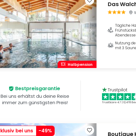
Das Walch
W
Tägliche H
Frühstücksb
Abendessen 
Nutzung de
mit 3 Sau
Halbpension
Bestpreisgarantie
Trustpilot
Bei uns erhältst du deine Reise
immer zum günstigsten Preis!
TrustScore 4.7 | 12,478
Be
klusiv bei uns
-
49
%
Boutique 