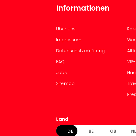
Informationen
Über uns
Rei
Impressum
Wer
Datenschutzerklärung
Aff
FAQ
VIP
Jobs
Nac
Sitemap
Tra
Pre
Land
DE
BE
GB
N