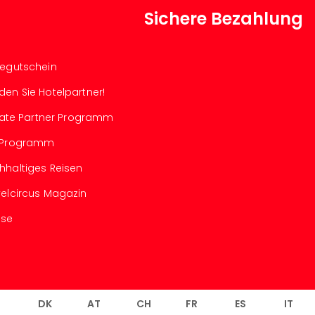
Sichere Bezahlung
segutschein
den Sie Hotelpartner!
iliate Partner Programm
-Programm
hhaltiges Reisen
velcircus Magazin
sse
L
DK
AT
CH
FR
ES
IT