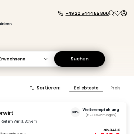
+49 30 5444 55 800
sideen
Suchen
 Erwachsene
Sortieren
:
Beliebteste
Preis
Weiterempfehlung
rwirt
98%
(
624
Bewertungen
)
Reit im Winkl, Bayern
ab
341 €
albpension mit