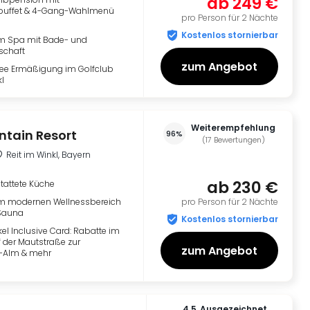
ab
249 €
buffet & 4-Gang-Wahlmenü
pro Person für 2 Nächte
Kostenlos stornierbar
m Spa mit Bade- und
schaft
zum Angebot
fee Ermäßigung im Golfclub
l
Weiterempfehlung
tain Resort
96%
(
17
Bewertungen
)
Reit im Winkl, Bayern
ab
230 €
tattete Küche
m modernen Wellnessbereich
pro Person für 2 Nächte
 Sauna
Kostenlos stornierbar
kel Inclusive Card: Rabatte im
f der Mautstraße zur
zum Angebot
-Alm & mehr
4.5
ausgezeichnet