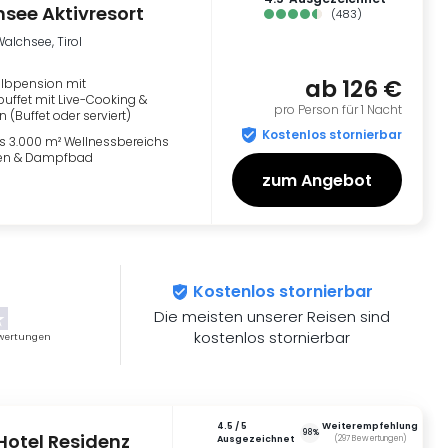
see Aktivresort
(
483
)
alchsee, Tirol
ab
126 €
albpension mit
uffet mit Live-Cooking &
pro Person für 1 Nacht
(Buffet oder serviert)
Kostenlos stornierbar
s 3.000 m² Wellnessbereichs
nen & Dampfbad
zum Angebot
Kostenlos stornierbar
Die meisten unserer Reisen sind
kostenlos stornierbar
wertungen
4.5
/ 5
Weiterempfehlung
98%
Hotel Residenz
ausgezeichnet
(
297
Bewertungen
)