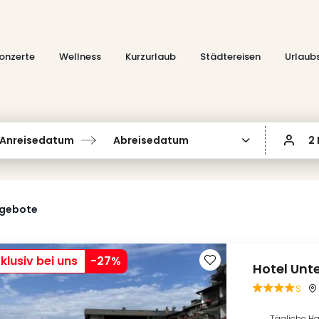
onzerte
Wellness
Kurzurlaub
Städtereisen
Urlaub
Anreisedatum
Abreisedatum
2
ngebote
klusiv bei uns
-
27
%
Hotel Unte
s
Tägliche H