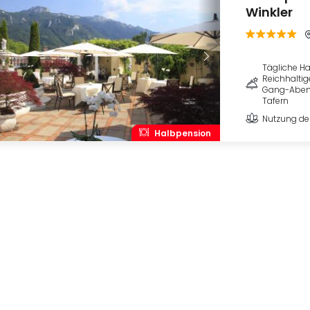
Winkler
Tägliche H
Reichhaltig
Gang-Abend
Tafern
Nutzung de
Halbpension