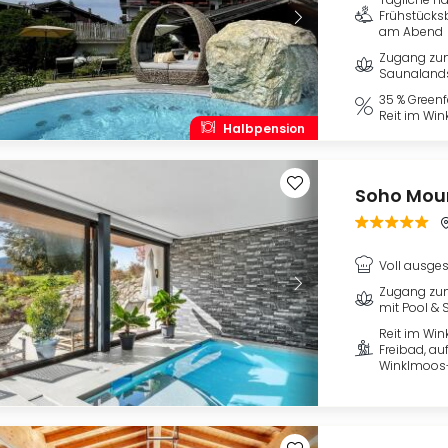
Frühstücks
am Abend
Zugang zu
Saunaland
35 % Green
Reit im Wink
Halbpension
Soho Moun
Voll ausges
Zugang zu
mit Pool &
Reit im Win
Freibad, au
Winklmoos