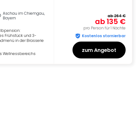
Aschau im Chiemgau,
ab
264 €
Bayern
ab
135 €
pro Person für 1 Nächte
albpension:
es Frühstück und 3-
Kostenlos stornierbar
menü in der Brasserie
zum Angebot
s Wellnessbereichs