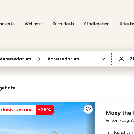
onzerte
Wellness
Kurzurlaub
Städtereisen
Urlaub
Anreisedatum
Abreisedatum
2
ngebote
klusiv bei uns
-
29
%
Moxy the
Den Haag, S
Tägliches F