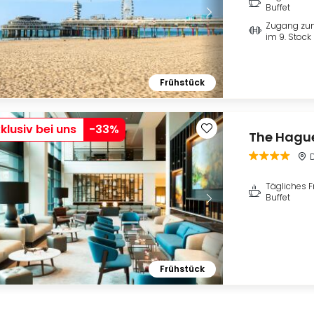
Buffet
Zugang zum
im 9. Stock
Frühstück
klusiv bei uns
-
33
%
The Hague
Tägliches F
Buffet
Frühstück