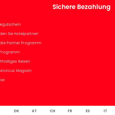
Sichere Bezahlung
segutschein
den Sie Hotelpartner!
iliate Partner Programm
-Programm
hhaltiges Reisen
velcircus Magazin
sse
L
DK
AT
CH
FR
ES
IT