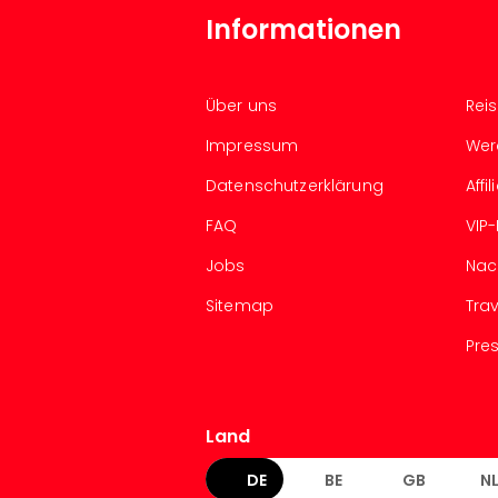
Informationen
Über uns
Rei
Impressum
Wer
Datenschutzerklärung
Aff
FAQ
VIP
Jobs
Nac
Sitemap
Tra
Pre
Land
DE
BE
GB
N