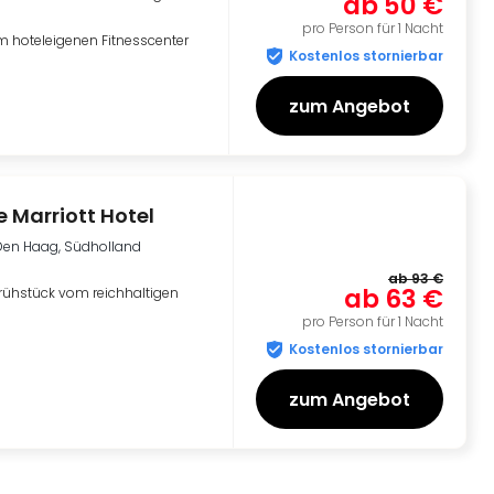
ab
50 €
pro Person für 1 Nacht
 hoteleigenen Fitnesscenter
Kostenlos stornierbar
zum Angebot
 Marriott Hotel
Den Haag, Südholland
ab
93 €
ab
63 €
rühstück vom reichhaltigen
pro Person für 1 Nacht
Kostenlos stornierbar
zum Angebot