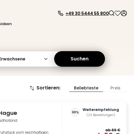
+49 30 5444 55 800
sideen
Suchen
 Erwachsene
Sortieren
:
Beliebteste
Preis
Weiterempfehlung
 Hague
98%
(
23
Bewertungen
)
üdholland
ab
69 €
rühstück vom reichhaltigen