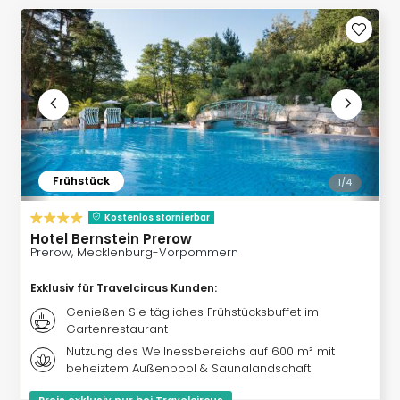
Slag
Eftel
LEG
Deu
Parc
Astér
Rast
Lan
Baye
Frühstück
1/
4
Park
Plop
Kostenlos stornierbar
Deu
Hotel Bernstein Prerow
(eh
Prerow, Mecklenburg-Vorpommern
Holi
Exklusiv für Travelcircus Kunden
:
Park
Tivol
Genießen Sie tägliches Frühstücksbuffet im
Gartenrestaurant
Kop
Futu
Nutzung des Wellnessbereichs auf 600 m² mit
beheiztem Außenpool & Saunalandschaft
Bela
alle
Preis exklusiv nur bei Travelcircus