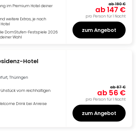
ab
190 €
ng im Premium Hotel deiner
ab
147 €
pro Person für 1 Nacht
nd weitere Extras, je nach
Hotel
zum Angebot
 die DomStufen-Festspiele 2026
deiner Wahl
Residenz-Hotel
rfurt, Thüringen
ab
87 €
rühstück vom reichhaltigen
ab
56 €
pro Person für 1 Nacht
Welcome Drink bei Anreise
zum Angebot