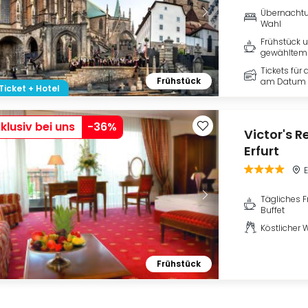
Übernachtu
Wahl
Frühstück u
gewähltem 
Tickets für
Frühstück
am Datum 
Ticket + Hotel
klusiv bei uns
-
36
%
Victor's 
Erfurt
E
Tägliches F
Buffet
Köstlicher 
Frühstück