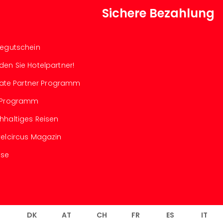
Sichere Bezahlung
segutschein
den Sie Hotelpartner!
iliate Partner Programm
-Programm
hhaltiges Reisen
velcircus Magazin
sse
L
DK
AT
CH
FR
ES
IT