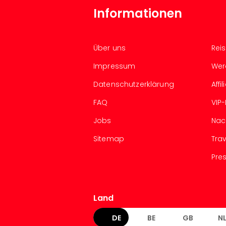
Informationen
Über uns
Rei
Impressum
Wer
Datenschutzerklärung
Aff
FAQ
VIP
Jobs
Nac
Sitemap
Tra
Pre
Land
DE
BE
GB
N