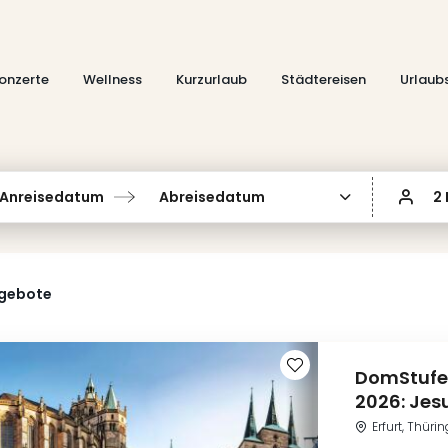
onzerte
Wellness
Kurzurlaub
Städtereisen
Urlaub
Anreisedatum
Abreisedatum
2
ngebote
DomStufen
2026: Jes
Erfurt, Thüri