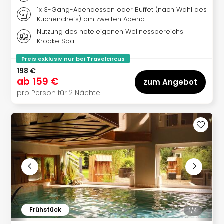
Sch
1x 3-Gang-Abendessen oder Buffet (nach Wahl des
und
Küchenchefs) am zweiten Abend
das
Nutzung des hoteleigenen Wellnessbereichs
Biest
Kröpke Spa
Wie
Mari
Preis exklusiv nur bei Travelcircus
Ther
198 €
Sta
ab
159 €
zum Angebot
Ente
pro Person für 2 Nächte
Das
Pha
der
Ope
Köln
Tan
der
Vam
alle
Ang
Sho
Frühstück
1/
4
&