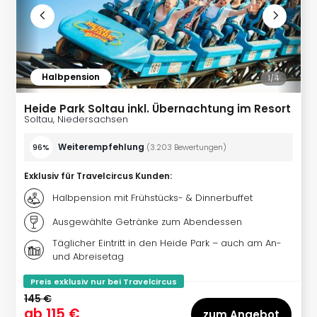
Qua
Com
Club
Pret
Wo
Halbpension
1/
4
alle
Ang
Heide Park Soltau inkl. Übernachtung im Resort
TV
Soltau, Niedersachsen
Sho
ZDF
Weiterempfehlung
96%
(
3.203
Bewertungen
)
Fern
in
Exklusiv für Travelcircus Kunden
:
Main
Halbpension mit Frühstücks- & Dinnerbuffet
Stef
Ausgewählte Getränke zum Abendessen
Raa
Sho
Täglicher Eintritt in den Heide Park – auch am An-
alle
und Abreisetag
Ang
Preis exklusiv nur bei Travelcircus
Fest
145 €
Dom
ab
115 €
zum Angebot