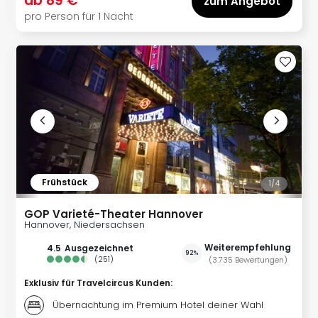
ab
89 €
zum Angebot
Kurz
pro Person für 1 Nacht
Erle
Gou
Well
Last
Minu
Hote
Rom
Hote
Desi
Hote
Frühstück
Luxu
1/
4
alle
GOP Varieté-Theater Hannover
Ang
Hannover, Niedersachsen
🎁
Reis
Weiterempfehlung
4.5
ausgezeichnet
92%
(
251
)
(
3.735
Bewertungen
)
Reis
Disn
Exklusiv für Travelcircus Kunden
:
Paris
Übernachtung im Premium Hotel deiner Wahl
Guts