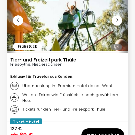
am
Bod
Urla
in
den
Ber
Urla
Frühstück
1/
4
am
Mee
Tier- und Freizeitpark Thüle
Urla
Friesoythe, Niedersachsen
mit
Hun
Exklusiv für Travelcircus Kunden
:
Wint
Übernachtung im Premium Hotel deiner Wahl
alle
Ang
Weitere Extras wie Frühstück, je nach gewähltem
Hotel
Reis
Woc
Tickets für den Tier- und Freizeitpark Thüle
Wan
The
Ticket + Hotel
Fami
127 €
Skiu