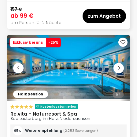
Con
Schl
157 €
Sch
ab
99 €
zum Angebot
Konz
pro Person für 2 Nächte
alle
Ang
Fest
Exklusiv bei uns
-
25
%
Glüc
Insel
Mer
Lun
Black
Festi
Nibiri
Halbpension
Festi
1/
4
Ikar
Kostenlos stornierbar
Festi
Re.vita – Naturresort & Spa
alle
Bad Lauterberg im Harz, Niedersachsen
Ang
Loca
Weiterempfehlung
95%
(
2.283
Bewertungen
)
Konz