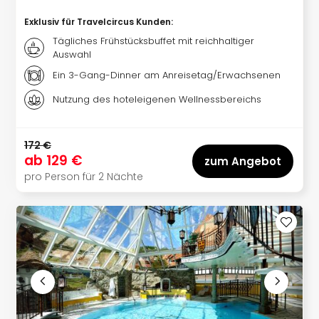
Sere
Park
Exklusiv für Travelcircus Kunden
:
Allw
Tägliches Frühstücksbuffet mit reichhaltiger
Müns
Auswahl
Zoo
Ein 3-Gang-Dinner am Anreisetag/Erwachsenen
Leip
Safa
Nutzung des hoteleigenen Wellnessbereichs
Beek
Ber
ZOO
172 €
ab
129 €
Erle
zum Angebot
Gels
pro Person für 2 Nächte
Welt
Wal
Nau
Aqu
Zool
Gar
Berli
alle
Ang