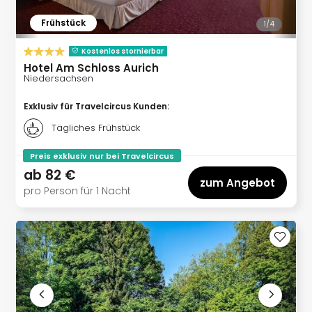
Frühstück
1/
4
Kostenlos stornierbar
Hotel Am Schloss Aurich
Niedersachsen
Exklusiv für Travelcircus Kunden
:
Tägliches Frühstück
Preis exklusiv nur bei Travelcircus
ab
82 €
zum Angebot
pro Person für 1 Nacht