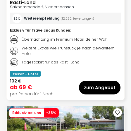
Köni
Rasti-Land
Salzhemmendorf, Niedersachsen
der
Löw
Weiterempfehlung
92%
(
12.252
Bewertungen
)
Musi
Guts
Exklusiv für Travelcircus Kunden
:
Die
Eisk
Übernachtung im Premium Hotel deiner Wahl
Musi
Weitere Extras wie Frühstück, je nach gewähltem
Guts
Hotel
Starl
Tagesticket für das Rasti-Land
Expr
Guts
Ticket + Hotel
Moul
102 €
Rou
ab
69 €
zum Angebot
Guts
pro Person für 1 Nacht
alle
Ang
Exklusiv bei uns
-
35
%