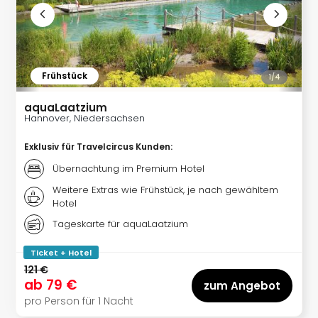
Frühstück
1/
4
aquaLaatzium
Hannover, Niedersachsen
Exklusiv für Travelcircus Kunden
:
Übernachtung im Premium Hotel
Weitere Extras wie Frühstück, je nach gewähltem
Hotel
Tageskarte für aquaLaatzium
Ticket + Hotel
121 €
ab
79 €
zum Angebot
pro Person für 1 Nacht