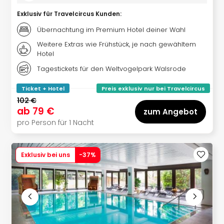
Lon
Paris
Exklusiv für Travelcircus Kunden
:
Brüs
Übernachtung im Premium Hotel deiner Wahl
Prag
Bud
Weitere Extras wie Frühstück, je nach gewähltem
Hotel
Wie
alle
Tagestickets für den Weltvogelpark Walsrode
Ang
Deu
Ticket + Hotel
Preis exklusiv nur bei Travelcircus
Köln
102 €
Ham
ab
79 €
zum Angebot
Berli
pro Person für 1 Nacht
Leip
Dre
Fran
Exklusiv bei uns
-
37
%
Mün
alle
Ang
Nied
Ams
Den