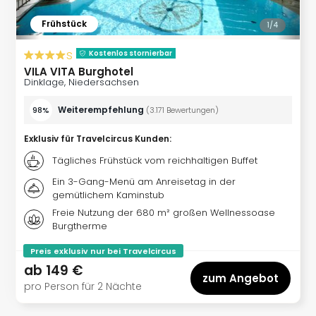
noc
Frühstück
1/
4
meh
Frei
s
Kostenlos stornierbar
Frei
VILA VITA Burghotel
Eur
Dinklage, Niedersachsen
Frei
Deu
Weiterempfehlung
98%
(
3.171
Bewertungen
)
Frei
Nied
Exklusiv für Travelcircus Kunden
:
Frei
Tägliches Frühstück vom reichhaltigen Buffet
Öste
Ein 3-Gang-Menü am Anreisetag in der
Frei
gemütlichem Kaminstub
Fran
Freie Nutzung der 680 m² großen Wellnessoase
Musi
Burgtherme
&
Sho
Preis exklusiv nur bei Travelcircus
Musi
ab
149 €
Starl
zum Angebot
pro Person für 2 Nächte
Expr
Moul