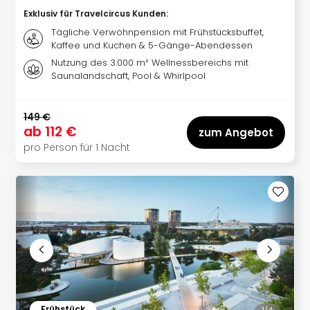
in
Exklusiv für Travelcircus Kunden
:
Köln
Tägliche Verwöhnpension mit Frühstücksbuffet,
Konz
Kaffee und Kuchen & 5-Gänge-Abendessen
in
Nutzung des 3.000 m² Wellnessbereichs mit
Düss
Saunalandschaft, Pool & Whirlpool
Well
Well
149 €
Deu
ab
112 €
zum Angebot
Allg
pro Person für 1 Nacht
Baye
Wal
Baye
Bod
Harz
Nor
NRW
Ost
Sch
alle
Ang
Frühstück