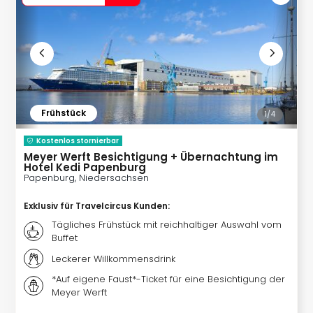
Ang
Spor
Skiu
in
Deu
Skiu
in
Frühstück
Öste
1/
4
Form
Kostenlos stornierbar
1
Meyer Werft Besichtigung + Übernachtung im
Reis
Hotel Kedi Papenburg
Konz
Papenburg, Niedersachsen
Konz
Exklusiv für Travelcircus Kunden
:
Pitbu
Karo
Tägliches Frühstück mit reichhaltiger Auswahl vom
G
Buffet
Back
Leckerer Willkommensdrink
Boy
*Auf eigene Faust*-Ticket für eine Besichtigung der
Disn
Meyer Werft
in