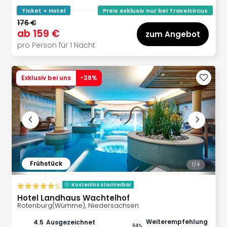
Ticket + Hotel
Preis exklusiv nur bei Travelcircus
176 €
ab
159 €
zum Angebot
pro Person für 1 Nacht
Exklusiv bei uns
-
38
%
Frühstück
1/
4
s
Kostenlos stornierbar
Hotel Landhaus Wachtelhof
Rotenburg(Wümme), Niedersachsen
Weiterempfehlung
4.5
ausgezeichnet
94%