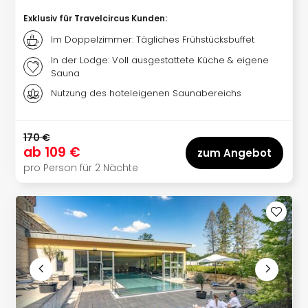
Of
Thro
Exklusiv für Travelcircus Kunden
:
Stud
Im Doppelzimmer: Tägliches Frühstücksbuffet
Tour
In der Lodge: Voll ausgestattete Küche & eigene
Swar
Sauna
Krist
Nutzung des hoteleigenen Saunabereichs
Mini
Wun
Ham
170 €
War
ab
109 €
zum Angebot
Bros.
pro Person für 2 Nächte
Stud
Tour
Lon
–
The
Mak
of
Harr
Pott
An