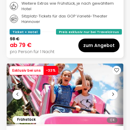
Eur
Weitere Extras wie Frühstück, je nach gewähltem
Hotel
Park
Guts
Sitzplatz-Tickets für das GOP Varieté-Theater
Hannover
Trop
Isla
Ticket + Hotel
Preis exklusiv nur bei Travelcircus
Guts
98 €
The
ab
79 €
zum Angebot
Erdi
pro Person für 1 Nacht
Guts
War
Bros.
Exklusiv bei uns
-
33
%
Stud
Tour
Lon
Guts
Sta
Musi
&
Sho
Frühstück
1/
4
Guts