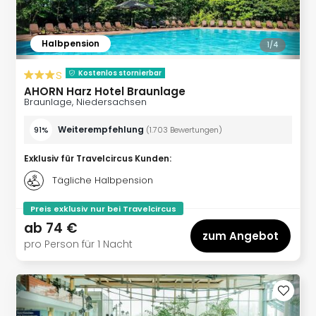
Halbpension
1/
4
s
Kostenlos stornierbar
AHORN Harz Hotel Braunlage
Braunlage, Niedersachsen
Weiterempfehlung
91%
(
1.703
Bewertungen
)
Exklusiv für Travelcircus Kunden
:
Tägliche Halbpension
Preis exklusiv nur bei Travelcircus
ab
74 €
zum Angebot
pro Person für 1 Nacht