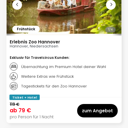
The
Sins
Bad
Sch
Tau
Frühstück
1/
4
The
The
Erlebnis Zoo Hannover
Eusk
Hannover, Niedersachsen
Caro
The
Exklusiv für Travelcircus Kunden
:
Aqu
Übernachtung im Premium Hotel deiner Wahl
Prag
Bali
Weitere Extras wie Frühstück
The
Tagestickets für den Zoo Hannover
The
Bad
Ticket + Hotel
Wöri
119 €
Rula
ab
79 €
zum Angebot
Eur
pro Person für 1 Nacht
Karl
alle