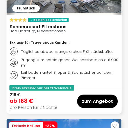
Even
Frühstück
1/
4
at
War
Kostenlos stornierbar
Bros.
Sonnenresort Ettershaus
Stud
Bad Harzburg, Niedersachsen
Tour
Exklusiv für Travelcircus Kunden
:
Lon
–
Tägliches abwechslungsreiches Frühstücksbuffet
The
Zugang zum hoteleigenen Wellnessbereich auf 900
Mak
m²
of
Leihbademantel, Slipper & Saunatücher auf dem
Harr
Zimmer
Pott
Form
Preis exklusiv nur bei Travelcircus
1
218 €
Die
ab
168 €
zum Angebot
Auss
pro Person für 2 Nächte
Imme
Auss
alle
Exklusiv bei uns
-
37
%