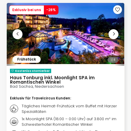
Slag
Exklusiv bei uns
-
28
%
Eftel
LEG
Deu
Parc
Astér
Rast
Lan
Baye
Frühstück
1/
4
Park
Plop
Kostenlos stornierbar
Deu
Haus Tonburg inkl. Moonlight SPA im
Romantischen Winkel
(eh
Bad Sachsa, Niedersachsen
Holi
Park
Exklusiv für Travelcircus Kunden
:
Tivol
Tägliches Heimat-Frühstück vom Buffet mit Harzer
Kop
Spezialitäten
Futu
1x Moonlight SPA (18:00 – 0:00 Uhr) auf 3.800 m² im
Bela
Schwesterhotel Romantischer Winkel
alle