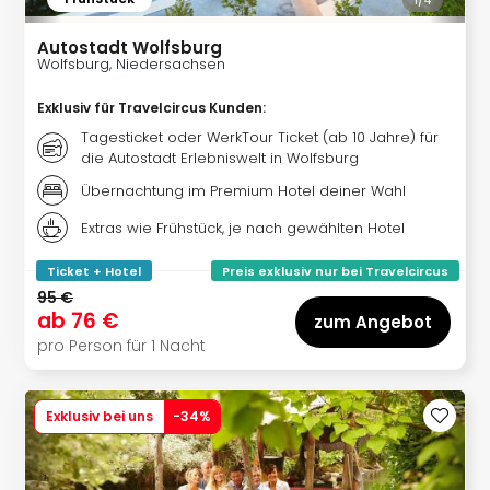
1/
4
Well
Eur
Autostadt Wolfsburg
Deu
Wolfsburg, Niedersachsen
Itali
Nied
Exklusiv für Travelcircus Kunden
:
Öste
Tagesticket oder WerkTour Ticket (ab 10 Jahre) für
Pole
die Autostadt Erlebniswelt in Wolfsburg
Südt
Übernachtung im Premium Hotel deiner Wahl
Mar
Karl
Extras wie Frühstück, je nach gewählten Hotel
alle
Ticket + Hotel
Preis exklusiv nur bei Travelcircus
Ang
95 €
The
ab
76 €
zum Angebot
The
pro Person für 1 Nacht
Erdi
Trop
Isla
Exklusiv bei uns
-
34
%
The
Bad
Wöri