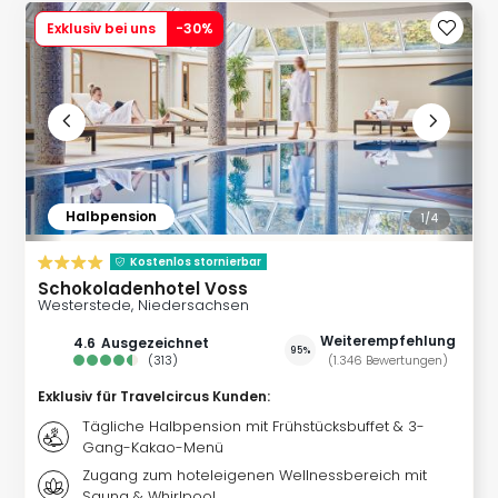
Ang
Exklusiv bei uns
-
30
%
Kurz
Kurz
Deu
Kurz
Ost
Kurz
Nor
Kurz
Halbpension
1/
4
Baye
Kurz
Kostenlos stornierbar
Harz
Schokoladenhotel Voss
Westerstede, Niedersachsen
Kurz
Sch
Weiterempfehlung
4.6
ausgezeichnet
95%
Kurz
(
313
)
(
1.346
Bewertungen
)
Bod
Exklusiv für Travelcircus Kunden
:
Kurz
Tägliche Halbpension mit Frühstücksbuffet & 3-
Allg
Gang-Kakao-Menü
alle
Zugang zum hoteleigenen Wellnessbereich mit
Ang
Sauna & Whirlpool