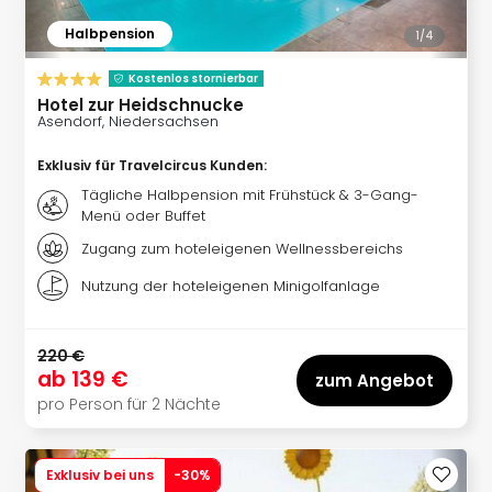
Haa
Halbpension
Rot
1/
4
alle
Kostenlos stornierbar
Ang
Hotel zur Heidschnucke
Itali
Asendorf, Niedersachsen
Rom
alle
Exklusiv für Travelcircus Kunden
:
Ang
Tägliche Halbpension mit Frühstück & 3-Gang-
Urla
Menü oder Buffet
Urla
Zugang zum hoteleigenen Wellnessbereichs
Urla
in
Nutzung der hoteleigenen Minigolfanlage
Itali
Urla
am
220 €
ab
139 €
See
zum Angebot
Urla
pro Person für 2 Nächte
am
Gar
Urla
Exklusiv bei uns
-
30
%