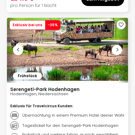
Fest
pro Person für 1 Nacht
Stör
Fest
Mus
Exklusiv bei uns
-
35
%
Fuld
Are
di
Ver
alle
Ang
Musi
Musi
Frühstück
1/
4
Ham
alle
Serengeti-Park Hodenhagen
Ang
Hodenhagen, Niedersachsen
Kultu
&
Exklusiv für Travelcircus Kunden
:
Spor
Übernachtung in einem Premium Hotel deiner Wahl
Mus
Tec
Tagesticket für den Serengeti-Park Hodenhagen
Sins
Frühstück und weitere Extras, je nach gewähltem