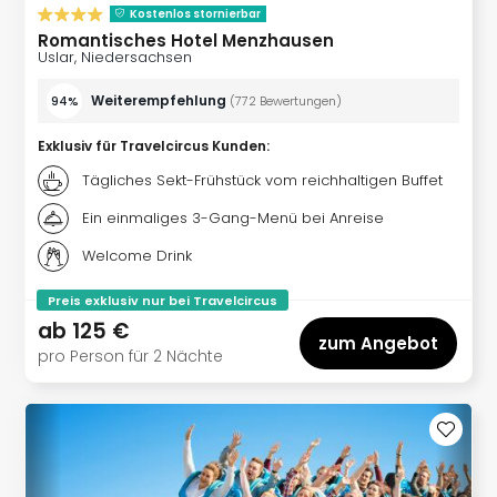
Thea
Kostenlos stornierbar
Romantisches Hotel Menzhausen
ABB
Uslar, Niedersachsen
Voy
in
Weiterempfehlung
94%
(
772
Bewertungen
)
Lon
Harr
Exklusiv für Travelcircus Kunden
:
Pott
Tägliches Sekt-Frühstück vom reichhaltigen Buffet
Thea
Lon
Ein einmaliges 3-Gang-Menü bei Anreise
GOP
Welcome Drink
Vari
Thea
Preis exklusiv nur bei Travelcircus
Frie
ab
125 €
Pala
zum Angebot
pro Person für 2 Nächte
Berli
Fest
Neu
Fest
Bad
Bad