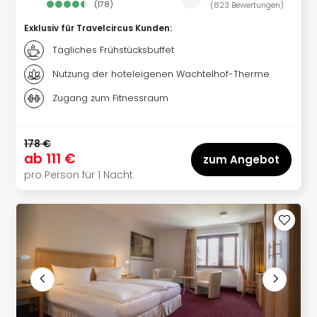
(
178
)
(
823
Bewertungen
)
Exklusiv für Travelcircus Kunden
:
Tägliches Frühstücksbuffet
Nutzung der hoteleigenen Wachtelhof-Therme
Zugang zum Fitnessraum
178 €
ab
111 €
zum Angebot
pro Person für 1 Nacht