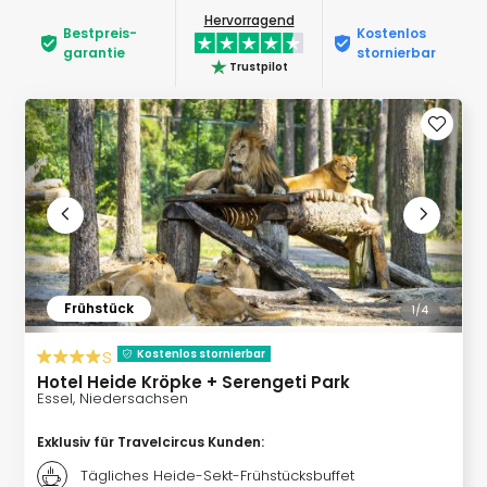
Rou
Hervorragend
Das
Bestpreis­
Kostenlos
garantie
stornierbar
Musi
Trustpilot
Köni
der
Löw
Die
Eisk
Tarz
MJ
–
Das
Mich
Frühstück
1/
4
Jac
Musi
s
Kostenlos stornierbar
Der
Hotel Heide Kröpke + Serengeti Park
Teuf
Essel, Niedersachsen
träg
Pra
Exklusiv für Travelcircus Kunden
:
Die
Tägliches Heide-Sekt-Frühstücksbuffet