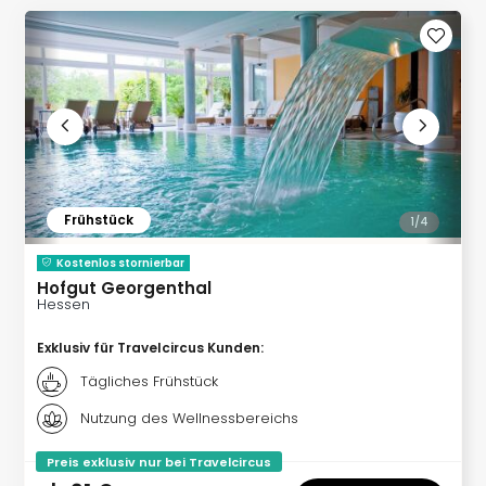
Slag
Eftel
LEG
Deu
Parc
Astér
Rast
Lan
Baye
Frühstück
1/
4
Park
Plop
Kostenlos stornierbar
Deu
Hofgut Georgenthal
Hessen
(eh
Holi
Exklusiv für Travelcircus Kunden
:
Park
Tivol
Tägliches Frühstück
Kop
Nutzung des Wellnessbereichs
Futu
Bela
Preis exklusiv nur bei Travelcircus
alle