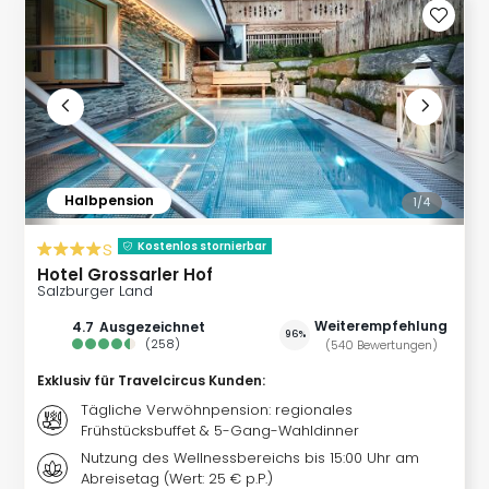
Rou
Das
Musi
Köni
der
Löw
Die
Eisk
Tarz
Halbpension
1/
4
MJ
s
Kostenlos stornierbar
–
Das
Hotel Grossarler Hof
Salzburger Land
Mich
Jac
Weiterempfehlung
4.7
ausgezeichnet
96%
Musi
(
258
)
(
540
Bewertungen
)
Der
Exklusiv für Travelcircus Kunden
:
Teuf
Tägliche Verwöhnpension: regionales
träg
Frühstücksbuffet & 5-Gang-Wahldinner
Pra
Nutzung des Wellnessbereichs bis 15:00 Uhr am
Die
Abreisetag (Wert: 25 € p.P.)