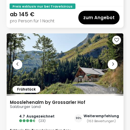
Ang
Preis exklusiv nur bei Travelcircus
Wass
ab
145 €
Trop
zum Angebot
pro Person für 1 Nacht
Isla
The
Erdi
Rula
Bad
Sch
aqu
The
Sins
alle
Ang
Frühstück
1/
4
Zoo
&
Mooslehenalm by Grossarler Hof
Safa
Salzburger Land
Erle
Weiterempfehlung
4.7
ausgezeichnet
Zoo
96%
(
23
)
(
163
Bewertungen
)
Han