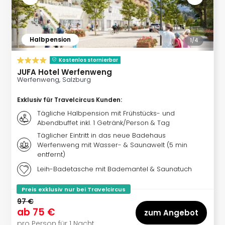
Qua
Com
Club
Pret
Halbpension
1/
4
Wo
alle
Kostenlos stornierbar
Ang
JUFA Hotel Werfenweng
Werfenweng, Salzburg
TV
Sho
Exklusiv für Travelcircus Kunden
:
ZDF
Tägliche Halbpension mit Frühstücks- und
Fern
Abendbuffet inkl. 1 Getränk/Person & Tag
in
Täglicher Eintritt in das neue Badehaus
Main
Werfenweng mit Wasser- & Saunawelt (5 min
Stef
entfernt)
Raa
Sho
Leih-Badetasche mit Bademantel & Saunatuch
alle
Preis exklusiv nur bei Travelcircus
Ang
97 €
Fest
ab
75 €
zum Angebot
Dom
pro Person für 1 Nacht