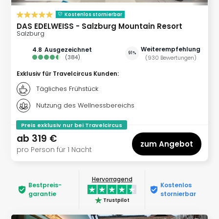
noc
Kostenlos stornierbar
meh
DAS EDELWEISS - Salzburg Mountain Resort
Frei
Salzburg
Frei
Weiterempfehlung
4.8
ausgezeichnet
Eur
91%
(
384
)
(
930
Bewertungen
)
Frei
Deu
Exklusiv für Travelcircus Kunden
:
Frei
Tägliches Frühstück
Nied
Frei
Nutzung des Wellnessbereichs
Öste
Preis exklusiv nur bei Travelcircus
Frei
ab
319 €
Fran
zum Angebot
Musi
pro Person für 1 Nacht
&
Sho
Hervorragend
Musi
Bestpreis­
Kostenlos
Starl
garantie
stornierbar
Trustpilot
Expr
Moul