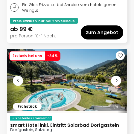
Sch
Ein Glas Frizzante bei Anreise vom hoteleigenen
und
Weingut
das
Biest
Preis exklusiv nur bei Travelcircus
Wie
ab
99 €
zum Angebot
Mari
pro Person für 1 Nacht
Ther
Sta
Ente
Exklusiv bei uns
-
34
%
Das
Pha
der
Ope
Köln
Tan
der
Vam
Frühstück
1/
4
alle
Ang
Kostenlos stornierbar
smart Hotel inkl. Eintritt Solarbad Dorfgastein
Sho
Dorfgastein, Salzburg
&