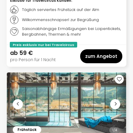
Sere
Exklusiv für Travelcircus Kunden
:
Park
Täglich serviertes Frühstück auf der Alm
Allw
Willkommensschnapserl zur Begrüßung
Müns
Zoo
Saisonabhängige Ermäßigungen bei Loipentickets,
Leip
Bergbahnen, Thermen & mehr
Safa
Preis exklusiv nur bei Travelcircus
Beek
ab
59 €
Ber
zum Angebot
ZOO
pro Person für 1 Nacht
Erle
Gels
Welt
Wal
Nau
Aqu
Zool
Gar
Berli
alle
Frühstück
1/
4
Ang