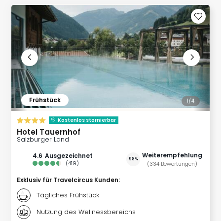
Slag
Eftel
LEG
Deu
Parc
Astér
Rast
Lan
Baye
Frühstück
1/
4
Park
Plop
Kostenlos stornierbar
Deu
Hotel Tauernhof
(eh
Salzburger Land
Holi
Weiterempfehlung
4.6
ausgezeichnet
98%
Park
(
419
)
(
334
Bewertungen
)
Tivol
Exklusiv für Travelcircus Kunden
:
Kop
Futu
Tägliches Frühstück
Bela
Nutzung des Wellnessbereichs
alle