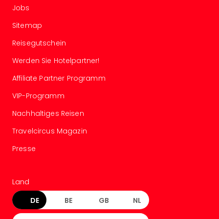
Of
Jobs
Thro
Stud
Sitemap
Tour
Reisegutschein
Swar
Krist
Werden Sie Hotelpartner!
Mini
Wun
Affiliate Partner Programm
Ham
VIP-Programm
War
Bros.
Nachhaltiges Reisen
Stud
Travelcircus Magazin
Tour
Lon
Presse
–
The
Mak
Land
of
Harr
DE
BE
GB
NL
Pott
An