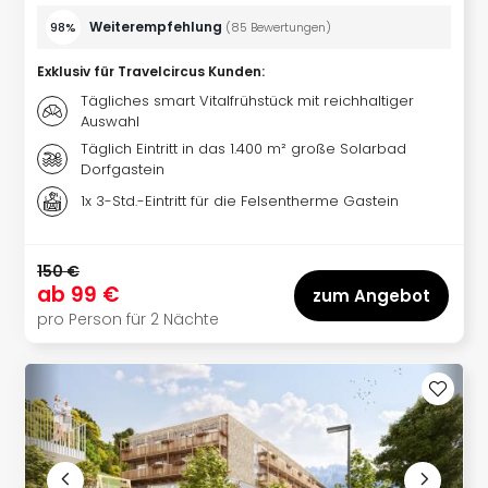
Thea
Weiterempfehlung
98%
(
85
Bewertungen
)
ABB
Voy
Exklusiv für Travelcircus Kunden
:
in
Tägliches smart Vitalfrühstück mit reichhaltiger
Lon
Auswahl
Harr
Täglich Eintritt in das 1.400 m² große Solarbad
Pott
Dorfgastein
Thea
1x 3-Std.-Eintritt für die Felsentherme Gastein
Lon
GOP
Vari
150 €
Thea
ab
99 €
zum Angebot
Frie
pro Person für 2 Nächte
Pala
Berli
Fest
Neu
Fest
Bad
Bad