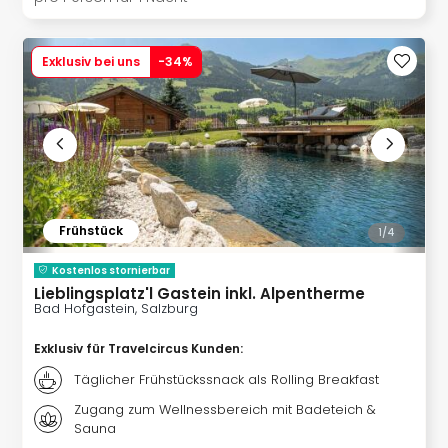
Fest
Stör
Fest
Exklusiv bei uns
-
34
%
Mus
Fuld
Are
di
Ver
alle
Ang
Musi
Frühstück
1/
4
Musi
Ham
Kostenlos stornierbar
alle
Lieblingsplatz'l Gastein inkl. Alpentherme
Ang
Bad Hofgastein, Salzburg
Kultu
Exklusiv für Travelcircus Kunden
:
&
Spor
Täglicher Frühstückssnack als Rolling Breakfast
Mus
Zugang zum Wellnessbereich mit Badeteich &
Tec
Sauna
Sins