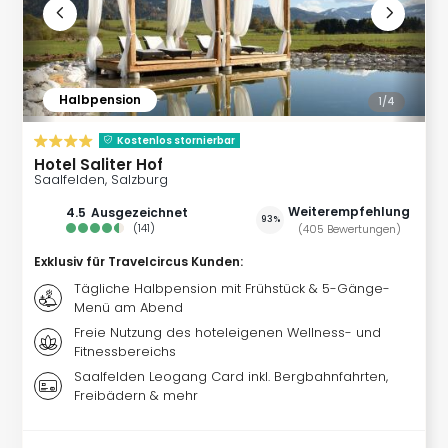
noc
meh
Frei
Frei
Halbpension
1/
4
Eur
Frei
Kostenlos stornierbar
Deu
Hotel Saliter Hof
Frei
Saalfelden, Salzburg
Nied
Weiterempfehlung
4.5
ausgezeichnet
Frei
93%
(
141
)
(
405
Bewertungen
)
Öste
Frei
Exklusiv für Travelcircus Kunden
:
Fran
Tägliche Halbpension mit Frühstück & 5-Gänge-
Musi
Menü am Abend
&
Freie Nutzung des hoteleigenen Wellness- und
Sho
Fitnessbereichs
Musi
Saalfelden Leogang Card inkl. Bergbahnfahrten,
Starl
Freibädern & mehr
Expr
Moul