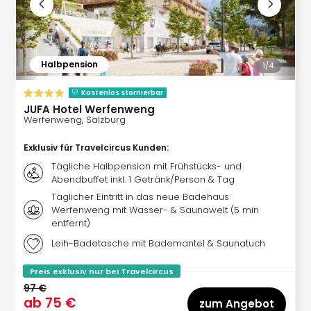
Thea
ABB
Voy
in
Halbpension
1/
4
Lon
Harr
Kostenlos stornierbar
Pott
JUFA Hotel Werfenweng
Thea
Werfenweng, Salzburg
Lon
GOP
Exklusiv für Travelcircus Kunden
:
Vari
Tägliche Halbpension mit Frühstücks- und
Thea
Abendbuffet inkl. 1 Getränk/Person & Tag
Frie
Täglicher Eintritt in das neue Badehaus
Pala
Werfenweng mit Wasser- & Saunawelt (5 min
entfernt)
Berli
Fest
Leih-Badetasche mit Bademantel & Saunatuch
Neu
Fest
Preis exklusiv nur bei Travelcircus
Bad
97 €
Bad
ab
75 €
zum Angebot