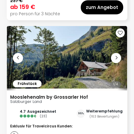
237 €
ab
159 €
zum Angebot
pro Person für 3 Nächte
Frühstück
1/
4
Mooslehenalm by Grossarler Hof
Salzburger Land
Weiterempfehlung
4.7
ausgezeichnet
96%
(
23
)
(
163
Bewertungen
)
Exklusiv für Travelcircus Kunden
: