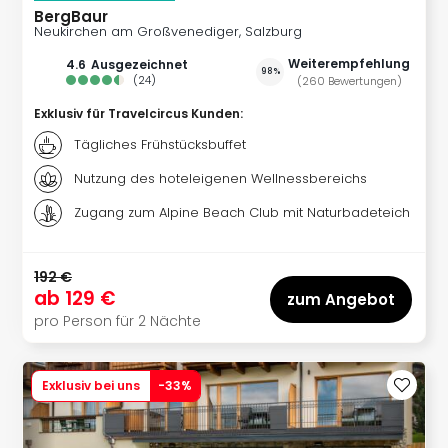
Köni
BergBaur
der
Neukirchen am Großvenediger, Salzburg
Löw
Weiterempfehlung
4.6
ausgezeichnet
Musi
98%
(
24
)
(
260
Bewertungen
)
Guts
Die
Exklusiv für Travelcircus Kunden
:
Eisk
Tägliches Frühstücksbuffet
Musi
Guts
Nutzung des hoteleigenen Wellnessbereichs
Starl
Zugang zum Alpine Beach Club mit Naturbadeteich
Expr
Guts
Moul
192 €
Rou
ab
129 €
zum Angebot
Guts
pro Person für 2 Nächte
alle
Ang
Exklusiv bei uns
-
33
%