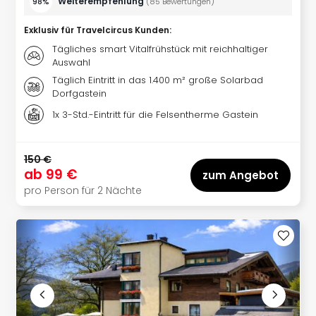
Weiterempfehlung
98%
(
85
Bewertungen
)
Haa
Rot
Exklusiv für Travelcircus Kunden
:
alle
Tägliches smart Vitalfrühstück mit reichhaltiger
Ang
Auswahl
Itali
Täglich Eintritt in das 1.400 m² große Solarbad
Rom
Dorfgastein
alle
1x 3-Std.-Eintritt für die Felsentherme Gastein
Ang
Urla
Urla
150 €
Urla
ab
99 €
zum Angebot
in
pro Person für 2 Nächte
Itali
Urla
am
See
Urla
am
Gar
Urla