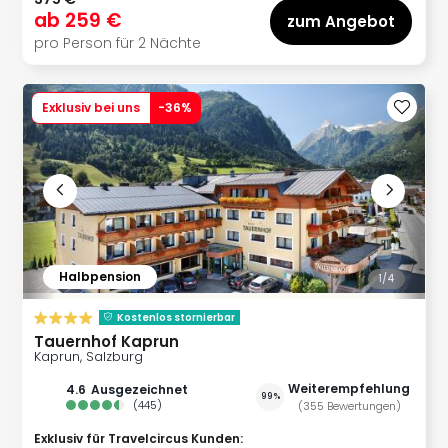
ab
259 €
zum Angebot
pro Person für 2 Nächte
Exklusiv bei uns
-
36
%
Halbpension
1/
4
Kostenlos stornierbar
Tauernhof Kaprun
Kaprun, Salzburg
Weiterempfehlung
4.6
ausgezeichnet
99%
(
445
)
(
355
Bewertungen
)
Exklusiv für Travelcircus Kunden
: