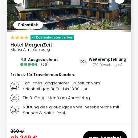
Of
Thro
Stud
Tour
Frühstück
1/
4
Swar
Krist
Kostenlos stornierbar
Mini
Hotel MorgenZeit
Wun
Maria Alm, Salzburg
Ham
Weiterempfehlung
4.8
ausgezeichnet
War
100%
(
56
)
(
79
Bewertungen
)
Bros.
Exklusiv für Travelcircus Kunden
:
Stud
Tour
Tägliches Langschläfer-Frühstück vom
reichhaltigen Buffet bis 13:00 Uhr
Lon
–
Ein 3-Gang-Menü am Anreisetag
The
Nutzung des großzügigen Wellnessbereichs mit
Mak
Saunen & Natur-Pool
of
Harr
Pott
360 €
ab
249 €
An