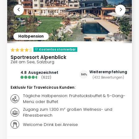
in
Köln
Konz
in
Düss
Halbpension
1/
4
Well
Well
s
Kostenlos stornierbar
Deu
Sportresort Alpenblick
Allg
Zell am See, Salzburg
Baye
Weiterempfehlung
4.8
ausgezeichnet
Wal
94%
(
622
)
(
432
Bewertungen
)
Baye
Bod
Exklusiv für Travelcircus Kunden
:
Harz
Tägliche Halbpension: Frühstücksbuffet & 5-Gang-
Nor
Menü oder Buffet
NRW
Zugang zum 1.300 m² großen Wellness- und
Ost
Fitnessbereich
Sch
Welcome Drink bei Anreise
alle
Ang