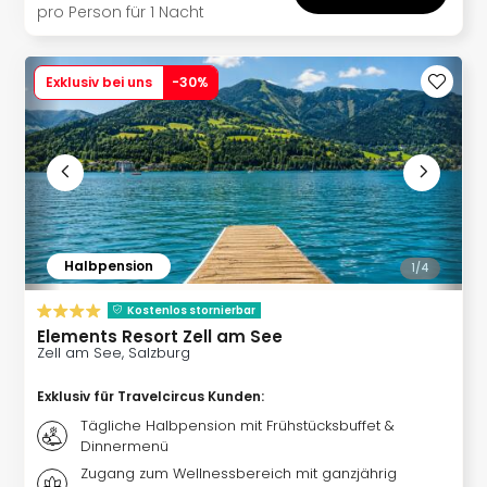
Qua
pro Person für 1 Nacht
Com
Club
Pret
Exklusiv bei uns
-
30
%
Wo
alle
Ang
TV
Sho
ZDF
Fern
Halbpension
in
1/
4
Main
Kostenlos stornierbar
Stef
Elements Resort Zell am See
Raa
Zell am See, Salzburg
Sho
alle
Exklusiv für Travelcircus Kunden
:
Ang
Tägliche Halbpension mit Frühstücksbuffet &
Fest
Dinnermenü
Dom
Zugang zum Wellnessbereich mit ganzjährig