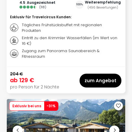
Weiterempfehlung
4.5
ausgezeichnet
Mer
100%
(
118
)
(
496
Bewertungen
)
Ben
Mus
Exklusiv für Travelcircus Kunden
:
Stut
Tägliches Frühstücksbuffet mit regionalen
Pors
Produkten
Mus
Eintritt zu den Krimmler Wasserfällen (im Wert von
Auto
16 €)
Wolf
Zugang zum Panorama Saunabereich &
BM
Fitnessraum
Mus
in
204 €
Mün
ab
129 €
zum Angebot
Barb
pro Person für 2 Nächte
Mus
Tec
Spey
Exklusiv bei uns
-
31
%
alle
Ang
Auss
Ga