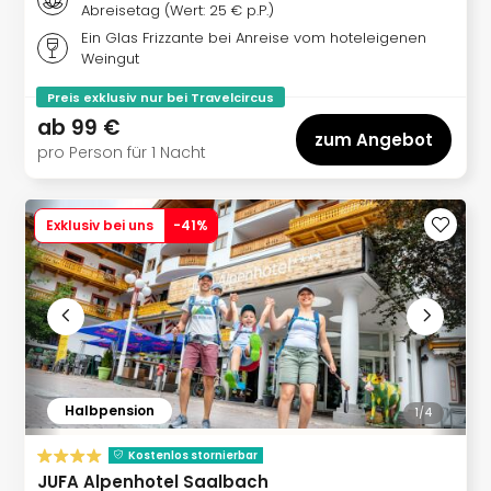
Abreisetag (Wert: 25 € p.P.)
Ang
Wass
Ein Glas Frizzante bei Anreise vom hoteleigenen
Weingut
Trop
Isla
Preis exklusiv nur bei Travelcircus
The
ab
99 €
Erdi
zum Angebot
pro Person für 1 Nacht
Rula
Bad
Sch
Exklusiv bei uns
-
41
%
aqu
The
Sins
alle
Ang
Zoo
&
Safa
Halbpension
1/
4
Erle
Zoo
Kostenlos stornierbar
Han
JUFA Alpenhotel Saalbach