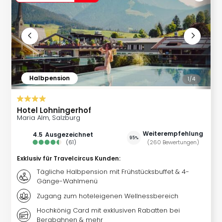
Kurz
Eur
Kurz
Belg
Kurz
Deu
Kurz
Halbpension
Itali
1/
4
Kurz
Holl
Hotel Lohningerhof
Kurz
Maria Alm, Salzburg
Öste
Kurz
Weiterempfehlung
4.5
ausgezeichnet
95%
(
61
)
(
260
Bewertungen
)
Pole
Kurz
Exklusiv für Travelcircus Kunden
:
Schw
Tägliche Halbpension mit Frühstücksbuffet & 4-
alle
Gänge-Wahlmenü
Ang
Zugang zum hoteleigenen Wellnessbereich
Städ
Eur
Hochkönig Card mit exklusiven Rabatten bei
Bergbahnen & mehr