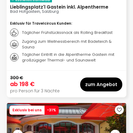
Kostenlos stornierbar
Lieblingsplatz'l Gastein inkl. Alpentherme
Bad Hofgastein, Salzburg
Exklusiv für Travelcircus Kunden
:
Täglicher Frühstückssnack als Rolling Breakfast
Zugang zum Wellnessbereich mit Badeteich &
Sauna
Täglicher Eintritt in die Alpentherme Gastein mit
großzügiger Thermal- und Saunawelt
300 €
ab
198 €
zum Angebot
pro Person für 3 Nächte
Exklusiv bei uns
-
31
%