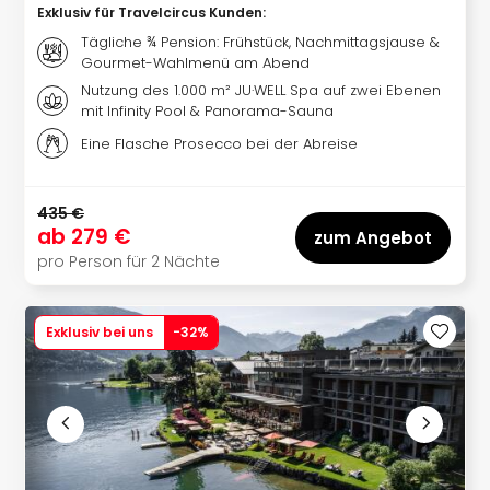
The
Exklusiv für Travelcircus Kunden
:
Sins
Tägliche ¾ Pension: Frühstück, Nachmittagsjause &
Bad
Gourmet-Wahlmenü am Abend
Sch
Nutzung des 1.000 m² JU·WELL Spa auf zwei Ebenen
Tau
mit Infinity Pool & Panorama-Sauna
The
Eine Flasche Prosecco bei der Abreise
The
Eusk
Caro
435 €
The
ab
279 €
zum Angebot
Aqu
pro Person für 2 Nächte
Prag
Bali
The
Exklusiv bei uns
-
32
%
The
Bad
Wöri
Rula
Eur
Karl
alle