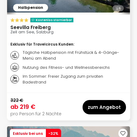
Ang
Halbpension
1/
4
Kurz
Kurz
Kostenlos stornierbar
Deu
Seevilla Freiberg
Kurz
Zell am See, Salzburg
Ost
Exklusiv für Travelcircus Kunden
:
Kurz
Nor
Tägliche Halbpension mit Frühstück & 4-Gänge-
Kurz
Menü am Abend
Baye
Nutzung des Fitness- und Wellnessbereichs
Kurz
Im Sommer: Freier Zugang zum privaten
Harz
Badestrand
Kurz
Sch
Kurz
322 €
Bod
ab
219 €
zum Angebot
Kurz
pro Person für 2 Nächte
Allg
alle
Ang
Exklusiv bei uns
-
32
%