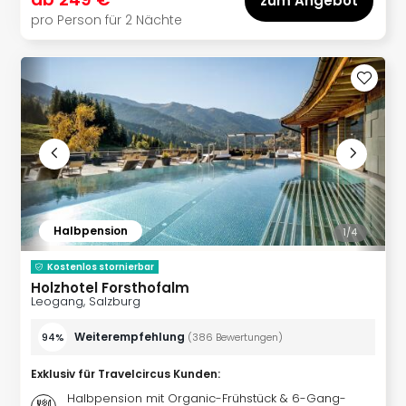
zum Angebot
Even
pro Person für 2 Nächte
at
War
Bros.
Stud
Tour
Lon
–
The
Mak
of
Halbpension
1/
4
Harr
Pott
Kostenlos stornierbar
Form
Holzhotel Forsthofalm
1
Leogang, Salzburg
Die
Auss
Weiterempfehlung
94%
(
386
Bewertungen
)
Imme
Exklusiv für Travelcircus Kunden
:
Auss
alle
Halbpension mit Organic-Frühstück & 6-Gang-