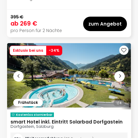
Lon
Paris
Brüs
395 €
Prag
ab
269 €
zum Angebot
Bud
pro Person für 2 Nächte
Wie
alle
Ang
Exklusiv bei uns
-
34
%
Deu
Köln
Ham
Berli
Leip
Dre
Fran
Mün
Frühstück
1/
4
alle
Ang
Kostenlos stornierbar
Nied
smart Hotel inkl. Eintritt Solarbad Dorfgastein
Dorfgastein, Salzburg
Ams
Den