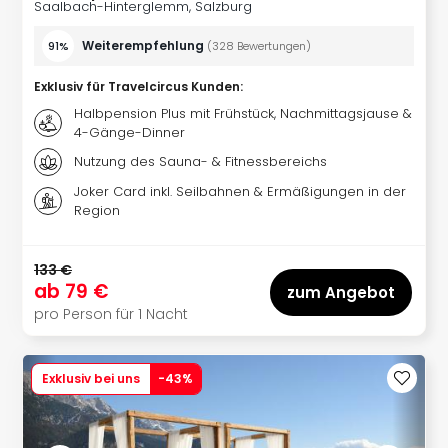
Sere
Saalbach-Hinterglemm, Salzburg
Park
Allw
Weiterempfehlung
91%
(
328
Bewertungen
)
Müns
Exklusiv für Travelcircus Kunden
:
Zoo
Leip
Halbpension Plus mit Frühstück, Nachmittagsjause &
4-Gänge-Dinner
Safa
Beek
Nutzung des Sauna- & Fitnessbereichs
Ber
Joker Card inkl. Seilbahnen & Ermäßigungen in der
ZOO
Region
Erle
Gels
Welt
133 €
ab
79 €
Wal
zum Angebot
Nau
pro Person für 1 Nacht
Aqu
Zool
Gar
Exklusiv bei uns
-
43
%
Berli
alle
Ang