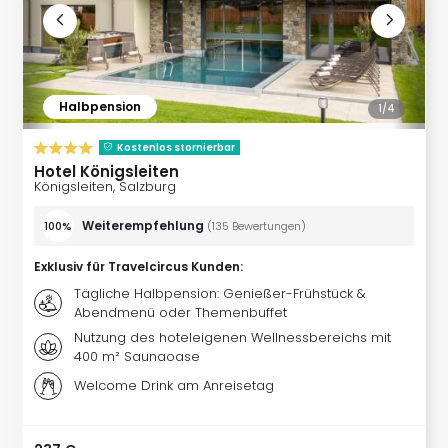
Halbpension
1/
4
Kostenlos stornierbar
Hotel Königsleiten
Königsleiten, Salzburg
Weiterempfehlung
100%
(
135
Bewertungen
)
Exklusiv für Travelcircus Kunden
:
Tägliche Halbpension: Genießer-Frühstück &
Abendmenü oder Themenbuffet
Nutzung des hoteleigenen Wellnessbereichs mit
400 m² Saunaoase
Welcome Drink am Anreisetag