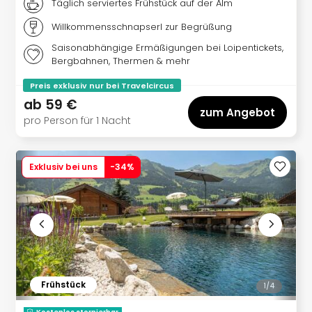
Täglich serviertes Frühstück auf der Alm
Willkommensschnapserl zur Begrüßung
Saisonabhängige Ermäßigungen bei Loipentickets,
Bergbahnen, Thermen & mehr
Preis exklusiv nur bei Travelcircus
ab
59 €
zum Angebot
pro Person für 1 Nacht
Exklusiv bei uns
-
34
%
Frühstück
1/
4