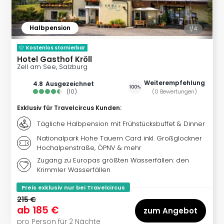
am
Bod
Urla
Halbpension
1/
4
in
den
Kostenlos stornierbar
Ber
Hotel Gasthof Kröll
Zell am See, Salzburg
Urla
am
Weiterempfehlung
4.8
ausgezeichnet
100%
Mee
(
10
)
(
0
Bewertungen
)
Urla
Exklusiv für Travelcircus Kunden
:
mit
Hun
Tägliche Halbpension mit Frühstücksbuffet & Dinner
Wint
Nationalpark Hohe Tauern Card inkl. Großglockner
alle
Hochalpenstraße, ÖPNV & mehr
Ang
Zugang zu Europas größten Wasserfällen: den
Reis
Krimmler Wasserfällen
Woc
Preis exklusiv nur bei Travelcircus
Wan
215 €
The
ab
185 €
zum Angebot
Fami
pro Person für 2 Nächte
Skiu