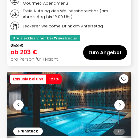
Ang
Gourmet-Abendmenü
Spor
Freie Nutzung des Wellnessbereiches (am
Skiu
Abreisetag bis 18:00 Uhr)
in
Leckerer Welcome Drink am Anreisetag
Deu
Skiu
Preis exklusiv nur bei Travelcircus
in
253 €
Öste
ab
203 €
zum Angebot
Form
pro Person für 1 Nacht
1
Reis
Konz
Exklusiv bei uns
-
27
%
Konz
Pitbu
Karo
G
Back
Boy
Disn
Frühstück
in
1/
4