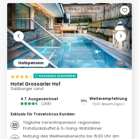
Slag
Eftel
LEG
Deu
Parc
Astér
Rast
Lan
Baye
Halbpension
1/
4
Park
Plop
s
Kostenlos stornierbar
Deu
Hotel Grossarler Hof
(eh
Salzburger Land
Holi
Weiterempfehlung
4.7
ausgezeichnet
Park
96%
(
258
)
(
540
Bewertungen
)
Tivol
Exklusiv für Travelcircus Kunden
:
Kop
Futu
Tägliche Verwöhnpension: regionales
Frühstücksbuffet & 5-Gang-Wahldinner
Bela
alle
Nutzung des Wellnessbereichs bis 15:00 Uhr am