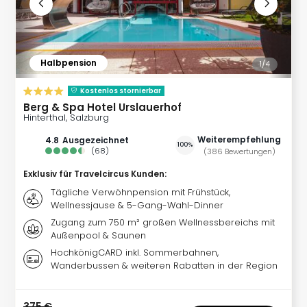
Halbpension
1/
4
Kostenlos stornierbar
Berg & Spa Hotel Urslauerhof
Hinterthal, Salzburg
Weiterempfehlung
4.8
ausgezeichnet
100%
(
68
)
(
386
Bewertungen
)
Exklusiv für Travelcircus Kunden
:
Tägliche Verwöhnpension mit Frühstück,
Wellnessjause & 5-Gang-Wahl-Dinner
Zugang zum 750 m² großen Wellnessbereichs mit
Außenpool & Saunen
HochkönigCARD inkl. Sommerbahnen,
Wanderbussen & weiteren Rabatten in der Region
375 €