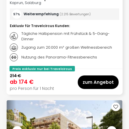
Sch
Kaprun, Salzburg
und
das
Weiterempfehlung
97%
(
2.215
Bewertungen
)
Biest
Wie
Exklusiv für Travelcircus Kunden
:
Mari
Tägliche Halbpension mit Frühstück & 5-Gang-
Ther
Dinner
Sta
Zugang zum 20.000 m² großen Wellnessbereich
Ente
Das
Nutzung des Panorama-Fitnessbereichs
Pha
Preis exklusiv nur bei Travelcircus
der
214 €
Ope
ab
174 €
zum Angebot
Köln
pro Person für 1 Nacht
Tan
der
Vam
alle
Ang
Sho
&