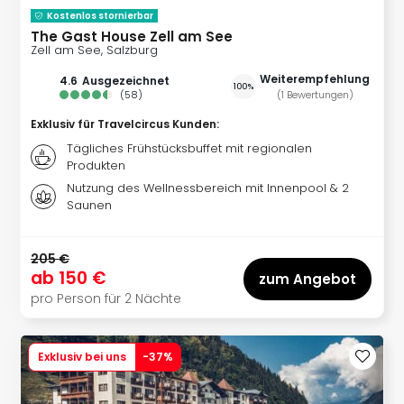
Con
Kostenlos stornierbar
Schl
The Gast House Zell am See
Sch
Zell am See, Salzburg
Konz
Weiterempfehlung
alle
4.6
ausgezeichnet
100%
(
58
)
(
1
Bewertungen
)
Ang
Fest
Exklusiv für Travelcircus Kunden
:
Glüc
Tägliches Frühstücksbuffet mit regionalen
Insel
Produkten
Mer
Nutzung des Wellnessbereich mit Innenpool & 2
Lun
Saunen
Black
Festi
205 €
Nibiri
ab
150 €
zum Angebot
Festi
pro Person für 2 Nächte
Ikar
Festi
alle
Exklusiv bei uns
-
37
%
Ang
Loca
Konz