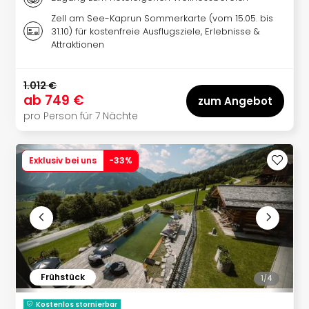
Eur
Zell am See-Kaprun Sommerkarte (vom 15.05. bis
Park
31.10) für kostenfreie Ausflugsziele, Erlebnisse &
Guts
Attraktionen
Trop
Isla
Guts
1.012 €
ab
749 €
The
zum Angebot
Erdi
pro Person für 7 Nächte
Guts
War
Bros.
Exklusiv bei uns
-
33
%
Stud
Tour
Lon
Guts
Sta
Musi
&
Frühstück
1/
4
Sho
Guts
Kostenlos stornierbar