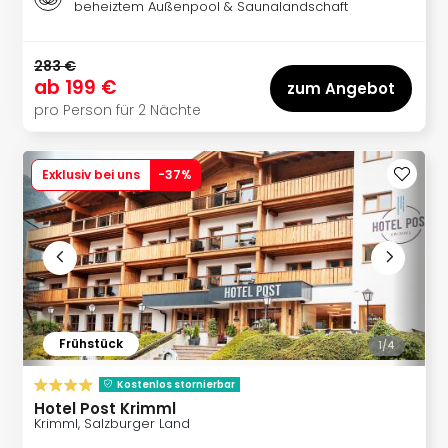
Fest
beheiztem Außenpool & Saunalandschaft
Stör
Fest
Mus
283 €
ab
199 €
Fuld
zum Angebot
Are
pro Person für 2 Nächte
di
Ver
alle
Exklusiv bei uns
-
37
%
Ang
Musi
Musi
Ham
alle
Ang
Kultu
Frühstück
1/
4
&
Spor
Kostenlos stornierbar
Mus
Hotel Post Krimml
Tec
Krimml, Salzburger Land
Sins