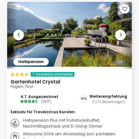
Qua
Com
Club
Pret
Wo
alle
Ang
TV
Sho
Halbpension
1/
4
ZDF
Fern
Kostenlos stornierbar
in
Gartenhotel Crystal
Main
Fügen, Tirol
Stef
Weiterempfehlung
4.7
ausgezeichnet
Raa
93%
(
307
)
(
1.272
Bewertungen
)
Sho
alle
Exklusiv für Travelcircus Kunden
:
Ang
Halbpension Plus mit Frühstücksbuffet,
Fest
Nachmittagssnack und 5-Gang-Dinner
Dom
Welcome Drink am Anreisetag zum perfekten