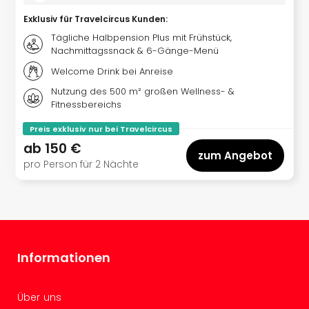
Ang
Exklusiv für Travelcircus Kunden
:
Spor
Skiu
Tägliche Halbpension Plus mit Frühstück,
Nachmittagssnack & 6-Gänge-Menü
in
Deu
Welcome Drink bei Anreise
Skiu
Nutzung des 500 m² großen Wellness- &
in
Fitnessbereichs
Öste
Form
Preis exklusiv nur bei Travelcircus
1
ab
150 €
zum Angebot
Reis
pro Person für 2 Nächte
Konz
Konz
Pitbu
Karo
G
Back
Informationen
Boy
Disn
in
Über uns