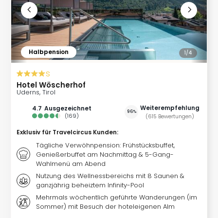
Of
Thro
Stud
Tour
Swar
Halbpension
1/
4
Krist
Mini
s
Wun
Hotel Wöscherhof
Ham
Uderns, Tirol
War
Weiterempfehlung
4.7
ausgezeichnet
Bros.
96%
(
169
)
(
615
Bewertungen
)
Stud
Tour
Exklusiv für Travelcircus Kunden
:
Lon
Tägliche Verwöhnpension: Frühstücksbuffet,
–
Genießerbuffet am Nachmittag & 5-Gang-
The
Wahlmenü am Abend
Mak
Nutzung des Wellnessbereichs mit 8 Saunen &
of
ganzjährig beheiztem Infinity-Pool
Harr
Mehrmals wöchentlich geführte Wanderungen (im
Pott
Sommer) mit Besuch der hoteleigenen Alm
An