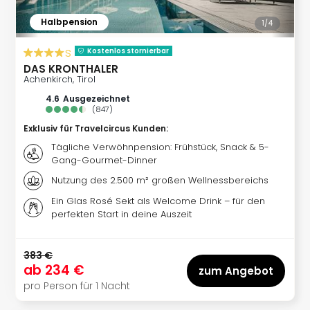
Thea
Halbpension
1/
4
ABB
Voy
s
Kostenlos stornierbar
in
DAS KRONTHALER
Lon
Achenkirch, Tirol
Harr
4.6
ausgezeichnet
Pott
(
847
)
Thea
Exklusiv für Travelcircus Kunden
:
Lon
GOP
Tägliche Verwöhnpension: Frühstück, Snack & 5-
Gang-Gourmet-Dinner
Vari
Thea
Nutzung des 2.500 m² großen Wellnessbereichs
Frie
Ein Glas Rosé Sekt als Welcome Drink – für den
Pala
perfekten Start in deine Auszeit
Berli
Fest
Neu
383 €
ab
234 €
Fest
zum Angebot
Bad
pro Person für 1 Nacht
Bad