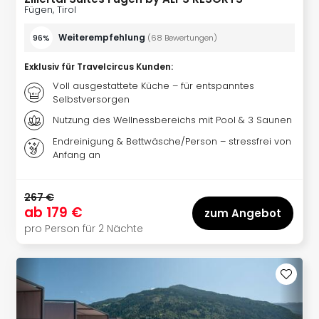
Mer
Fügen, Tirol
Ben
Weiterempfehlung
96%
(
68
Bewertungen
)
Mus
Stut
Exklusiv für Travelcircus Kunden
:
Pors
Voll ausgestattete Küche – für entspanntes
Mus
Selbstversorgen
Auto
Wolf
Nutzung des Wellnessbereichs mit Pool & 3 Saunen
BM
Endreinigung & Bettwäsche/Person – stressfrei von
Mus
Anfang an
in
Mün
Barb
267 €
ab
179 €
Mus
zum Angebot
Tec
pro Person für 2 Nächte
Spey
alle
Ang
Auss
Ga