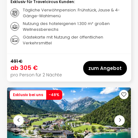
Sere
Exklusiv für Travelcircus Kunden
:
Park
Tägliche Verwöhnpension: Frühstück, Jause & 4-
Allw
Gänge-Wahlmenü
Müns
Nutzung des hoteleigenen 1.300 m² großen
Zoo
Wellnessbereichs
Leip
Gästekarte mit Nutzung der öffentlichen
Safa
Verkehrsmittel
Beek
Ber
491 €
ZOO
ab
305 €
zum Angebot
Erle
pro Person für 2 Nächte
Gels
Welt
Wal
Exklusiv bei uns
-
48
%
Nau
Aqu
Zool
Gar
Berli
alle
Ang