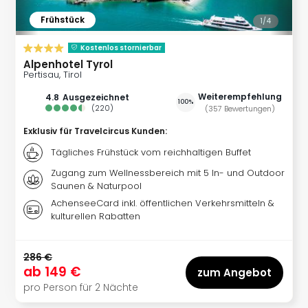
noc
Frühstück
1/
4
meh
Frei
Kostenlos stornierbar
Frei
Alpenhotel Tyrol
Eur
Pertisau, Tirol
Frei
Weiterempfehlung
4.8
ausgezeichnet
Deu
100%
(
220
)
(
357
Bewertungen
)
Frei
Exklusiv für Travelcircus Kunden
:
Nied
Frei
Tägliches Frühstück vom reichhaltigen Buffet
Öste
Zugang zum Wellnessbereich mit 5 In- und Outdoor
Frei
Saunen & Naturpool
Fran
AchenseeCard inkl. öffentlichen Verkehrsmitteln &
Musi
kulturellen Rabatten
&
Sho
Musi
286 €
Starl
ab
149 €
zum Angebot
Expr
pro Person für 2 Nächte
Moul