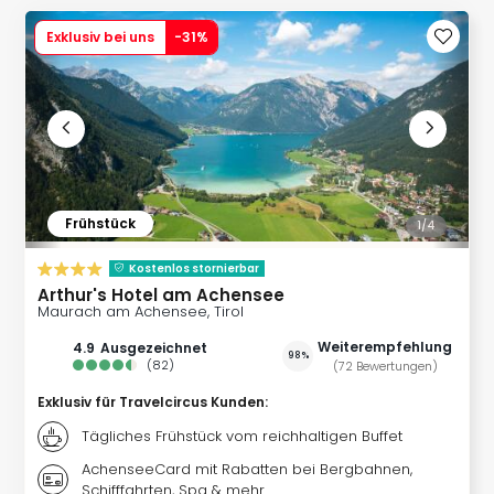
Slag
Exklusiv bei uns
-
31
%
Eftel
LEG
Deu
Parc
Astér
Rast
Lan
Baye
Frühstück
1/
4
Park
Plop
Kostenlos stornierbar
Deu
Arthur's Hotel am Achensee
(eh
Maurach am Achensee, Tirol
Holi
Weiterempfehlung
4.9
ausgezeichnet
98%
Park
(
82
)
(
72
Bewertungen
)
Tivol
Exklusiv für Travelcircus Kunden
:
Kop
Futu
Tägliches Frühstück vom reichhaltigen Buffet
Bela
AchenseeCard mit Rabatten bei Bergbahnen,
alle
Schifffahrten, Spa & mehr