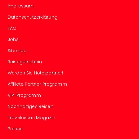
Con
Impressum
Schl
Sch
Datenschutzerklärung
Konz
alle
FAQ
Ang
Jobs
Fest
Glüc
Sitemap
Insel
Reisegutschein
Mer
Lun
Werden Sie Hotelpartner!
Black
Festi
Affiliate Partner Programm
Nibiri
VIP-Programm
Festi
Ikar
Nachhaltiges Reisen
Festi
alle
Travelcircus Magazin
Ang
Presse
Loca
Konz