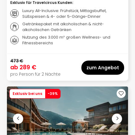
Sch
Exklusiv für Travelcircus Kunden
:
und
Luxury All-Inclusive: Frühstück, Mittagsbuffet,
das
Süßspeisen & 4- oder 5-Gänge-Dinner
Biest
Getränkepaket mit alkoholischen & nicht-
Wie
alkoholischen Getränken
Mari
Nutzung des 3.000 m² großen Wellness- und
Ther
Fitnessbereichs
Sta
Ente
Das
473 €
ab
289 €
Pha
zum Angebot
der
pro Person für 2 Nächte
Ope
Köln
Tan
Exklusiv bei uns
-
39
%
der
Vam
alle
Ang
Sho
&