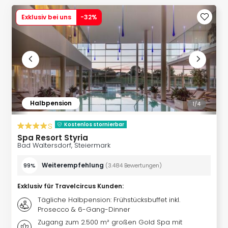
Slag
Exklusiv bei uns
-
32
%
Eftel
LEG
Deu
Parc
Astér
Rast
Lan
Baye
Halbpension
1/
4
Park
Plop
s
Kostenlos stornierbar
Deu
Spa Resort Styria
(eh
Bad Waltersdorf, Steiermark
Holi
Weiterempfehlung
Park
99%
(
3.484
Bewertungen
)
Tivol
Exklusiv für Travelcircus Kunden
:
Kop
Futu
Tägliche Halbpension: Frühstücksbuffet inkl.
Prosecco & 6-Gang-Dinner
Bela
alle
Zugang zum 2.500 m² großen Gold Spa mit