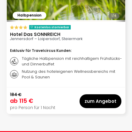
noc
meh
Halbpension
1/
4
Frei
Frei
Kostenlos stornierbar
Eur
Hotel Das SONNREICH
Frei
Jennersdorf – Loipersdorf, Steiermark
Deu
Frei
Exklusiv für Travelcircus Kunden
:
Nied
Tägliche Halbpension mit reichhaltigem Frühstücks-
Frei
und Dinnerbuffet
Öste
Nutzung des hoteleigenen Wellnessbereichs mit
Frei
Pool & Saunen
Fran
Musi
184 €
&
ab
115 €
zum Angebot
Sho
pro Person für 1 Nacht
Musi
Starl
Expr
Moul