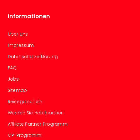
Rou
Das
Informationen
Musi
Köni
der
Über uns
Löw
Die
Impressum
Eisk
Datenschutzerklärung
Tarz
MJ
FAQ
–
Das
Jobs
Mich
Sitemap
Jac
Musi
Reisegutschein
Der
Teuf
Werden Sie Hotelpartner!
träg
Affiliate Partner Programm
Pra
Die
VIP-Programm