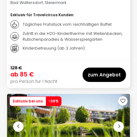
Sere
Bad Waltersdorf, Steiermark
Park
Allw
Exklusiv für Travelcircus Kunden
:
Müns
Tägliches Frühstück vom reichhaltigen Buffet
Zoo
Zutritt in die H2O-Kindertherme mit Wellenbecken,
Leip
Rutschenparadies & Wasserspielgarten
Safa
Beek
Kinderbetreuung (ab 3 Jahren)
Ber
ZOO
128 €
Erle
ab
85 €
zum Angebot
Gels
pro Person für 1 Nacht
Welt
Wal
Nau
Exklusiv bei uns
-
38
%
Aqu
Zool
Gar
Berli
alle
Ang