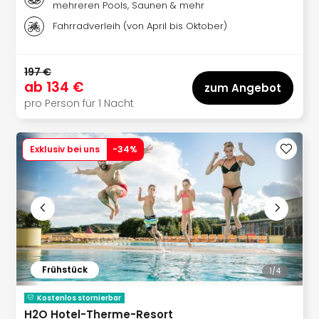
mehreren Pools, Saunen & mehr
Ang
Wass
Fahrradverleih (von April bis Oktober)
Trop
Isla
The
197 €
ab
134 €
Erdi
zum Angebot
Rula
pro Person für 1 Nacht
Bad
Sch
aqu
Exklusiv bei uns
-
34
%
The
Sins
alle
Ang
Zoo
&
Safa
Frühstück
1/
4
Erle
Zoo
Kostenlos stornierbar
Han
H2O Hotel-Therme-Resort