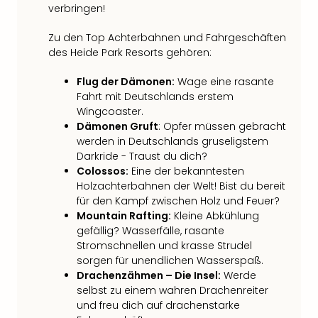
verbringen!
Thea
ABB
Zu den Top Achterbahnen und Fahrgeschäften
Voy
des Heide Park Resorts gehören:
in
Lon
Flug der Dämonen:
Wage eine rasante
Harr
Fahrt mit Deutschlands erstem
Pott
Wingcoaster.
Thea
Dämonen Gruft
: Opfer müssen gebracht
Lon
werden in Deutschlands gruseligstem
GOP
Darkride - Traust du dich?
Vari
Colossos:
Eine der bekanntesten
Thea
Holzachterbahnen der Welt! Bist du bereit
Frie
für den Kampf zwischen Holz und Feuer?
Pala
Mountain Rafting:
Kleine Abkühlung
Berli
gefällig? Wasserfälle, rasante
Fest
Stromschnellen und krasse Strudel
sorgen für unendlichen Wasserspaß.
Neu
Drachenzähmen – Die Insel:
Werde
Fest
selbst zu einem wahren Drachenreiter
Bad
und freu dich auf drachenstarke
Bad