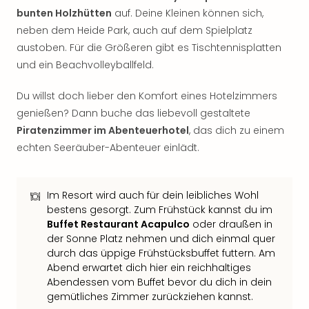
Fest
bunten Holzhütten
auf. Deine Kleinen können sich,
Stör
Fest
neben dem Heide Park, auch auf dem Spielplatz
Mus
austoben. Für die Größeren gibt es Tischtennisplatten
Fuld
und ein Beachvolleyballfeld.
Are
di
Du willst doch lieber den Komfort eines Hotelzimmers
Ver
genießen? Dann buche das liebevoll gestaltete
alle
Piratenzimmer im Abenteuerhotel
, das dich zu einem
Ang
echten Seeräuber-Abenteuer einlädt.
Musi
Musi
Ham
Im Resort wird auch für dein leibliches Wohl
alle
bestens gesorgt. Zum Frühstück kannst du im
Ang
Buffet Restaurant Acapulco
oder draußen in
Kultu
der Sonne Platz nehmen und dich einmal quer
&
durch das üppige Frühstücksbuffet futtern. Am
Spor
Abend erwartet dich hier ein reichhaltiges
Mus
Abendessen vom Buffet bevor du dich in dein
Tec
gemütliches Zimmer zurückziehen kannst.
Sins