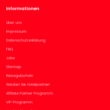
Well
Eur
Informationen
Deu
Itali
Über uns
Nied
Öste
Impressum
Pole
Südt
Datenschutzerklärung
Mar
FAQ
Karl
alle
Jobs
Ang
Sitemap
The
The
Reisegutschein
Erdi
Trop
Werden Sie Hotelpartner!
Isla
Affiliate Partner Programm
The
Bad
VIP-Programm
Wöri