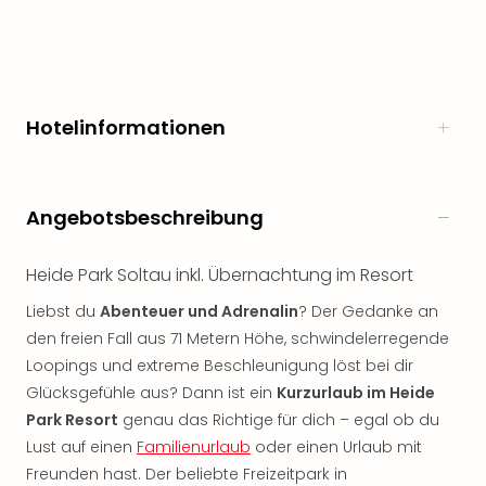
noc
meh
Frei
Frei
Eur
Hotelinformationen
Frei
Deu
Frei
Nied
Angebotsbeschreibung
Frei
Öste
Heide Park Soltau inkl. Übernachtung im Resort
Frei
Fran
Liebst du
Abenteuer und Adrenalin
? Der Gedanke an
Musi
den freien Fall aus 71 Metern Höhe, schwindelerregende
&
Loopings und extreme Beschleunigung löst bei dir
Sho
Glücksgefühle aus? Dann ist ein
Kurzurlaub im Heide
Musi
Park Resort
genau das Richtige für dich – egal ob du
Starl
Lust auf einen
Familienurlaub
oder einen Urlaub mit
Expr
Moul
Freunden hast. Der beliebte Freizeitpark in