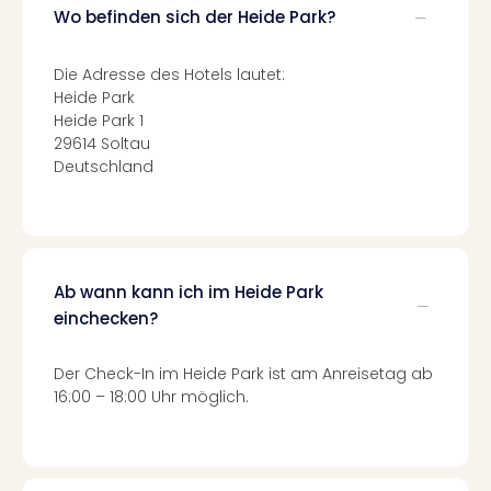
Of
Wo befinden sich der Heide Park?
Thro
Stud
Die Adresse des Hotels lautet:
Tour
Heide Park
Swar
Heide Park 1
Krist
29614 Soltau
Mini
Deutschland
Wun
Ham
War
Bros.
Stud
Ab wann kann ich im Heide Park
Tour
einchecken?
Lon
–
The
Der Check-In im Heide Park ist am Anreisetag ab
Mak
16:00 – 18:00 Uhr möglich.
of
Harr
Pott
An