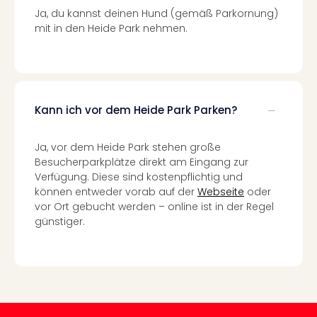
in
Ja, du kannst deinen Hund (gemäß Parkornung)
Köln
mit in den Heide Park nehmen.
Konz
in
Düss
Well
Well
Kann ich vor dem Heide Park Parken?
Deu
Allg
Ja, vor dem Heide Park stehen große
Baye
Besucherparkplätze direkt am Eingang zur
Wal
Verfügung. Diese sind kostenpflichtig und
Baye
können entweder vorab auf der
Webseite
oder
Bod
vor Ort gebucht werden – online ist in der Regel
Harz
günstiger.
Nor
NRW
Ost
Sch
alle
Ang