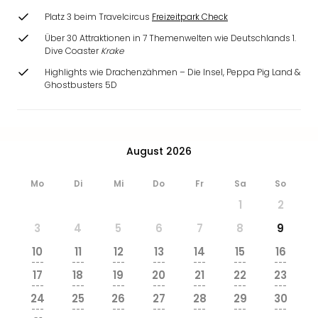
Ang
Platz 3 beim Travelcircus
Freizeitpark Check
Wass
Über 30 Attraktionen in 7 Themenwelten wie Deutschlands 1.
Trop
Dive Coaster
Krake
Isla
The
Highlights wie Drachenzähmen – Die Insel, Peppa Pig Land &
Ghostbusters 5D
Erdi
Rula
Bad
Sch
aqu
August 2026
The
Sins
Mo
Di
Mi
Do
Fr
Sa
So
alle
1
2
Ang
Zoo
3
4
5
6
7
8
9
&
10
11
12
13
14
15
16
Safa
---
---
---
---
---
---
---
Erle
17
18
19
20
21
22
23
---
---
---
---
---
---
---
Zoo
24
25
26
27
28
29
30
Han
---
---
---
---
---
---
---