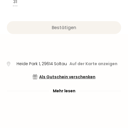
Sere
31
---
Park
Allw
Müns
Zoo
Bestätigen
Leip
Safa
Beek
Ber
ZOO
Heide Park 1
,
29614
Soltau
Auf der Karte anzeigen
Erle
Gels
Welt
Als Gutschein verschenken
Wal
Nau
Mehr lesen
Aqu
Zool
Gar
Berli
alle
Ang