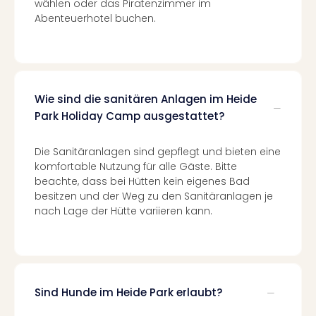
Con
wählen oder das Piratenzimmer im
Schl
Abenteuerhotel buchen.
Sch
Konz
alle
Ang
Fest
Wie sind die sanitären Anlagen im Heide
Glüc
Park Holiday Camp ausgestattet?
Insel
Mer
Die Sanitäranlagen sind gepflegt und bieten eine
Lun
komfortable Nutzung für alle Gäste. Bitte
Black
beachte, dass bei Hütten kein eigenes Bad
Festi
besitzen und der Weg zu den Sanitäranlagen je
Nibiri
nach Lage der Hütte variieren kann.
Festi
Ikar
Festi
alle
Ang
Sind Hunde im Heide Park erlaubt?
Loca
Konz