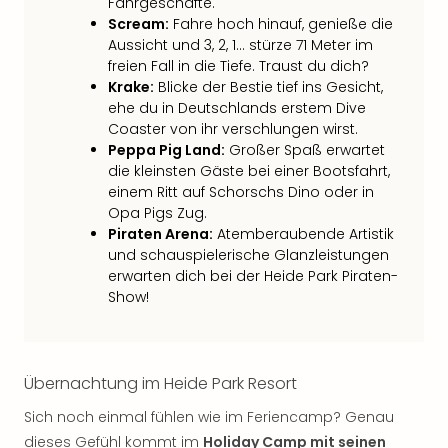
Fahrgeschäfte.
Qua
Scream:
Fahre hoch hinauf, genieße die
Com
Aussicht und 3, 2, 1… stürze 71 Meter im
Club
freien Fall in die Tiefe. Traust du dich?
Pret
Krake:
Blicke der Bestie tief ins Gesicht,
Wo
ehe du in Deutschlands erstem Dive
alle
Coaster von ihr verschlungen wirst.
Ang
Peppa Pig Land:
Großer Spaß erwartet
TV
die kleinsten Gäste bei einer Bootsfahrt,
Sho
einem Ritt auf Schorschs Dino oder in
ZDF
Opa Pigs Zug.
Fern
Piraten Arena:
Atemberaubende Artistik
in
und schauspielerische Glanzleistungen
Main
erwarten dich bei der Heide Park Piraten-
Stef
Show!
Raa
Sho
alle
Ang
Übernachtung im Heide Park Resort
Fest
Sich noch einmal fühlen wie im Feriencamp? Genau
Dom
dieses Gefühl kommt im
Holiday Camp mit seinen