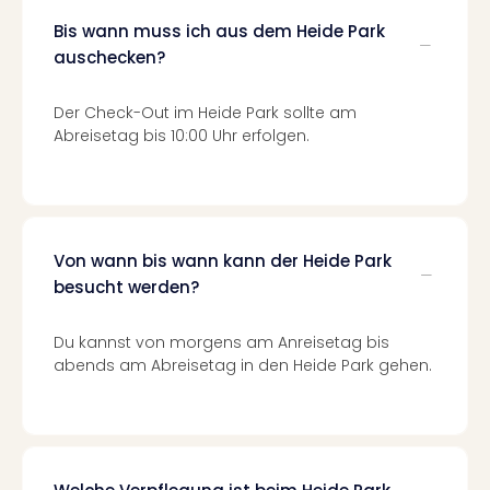
Even
Bis wann muss ich aus dem Heide Park
at
auschecken?
War
Bros.
Der Check-Out im Heide Park sollte am
Stud
Abreisetag bis 10:00 Uhr erfolgen.
Tour
Lon
–
The
Mak
Von wann bis wann kann der Heide Park
of
Harr
besucht werden?
Pott
Form
Du kannst von morgens am Anreisetag bis
1
abends am Abreisetag in den Heide Park gehen.
Die
Auss
Imme
Auss
alle