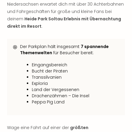
Rou
Niedersachsen erwartet dich mit über 30 Achterbahnen
Das
und Fahrgeschäften für große und kleine Fans bei
Musi
deinem
Heide Park Soltau Erlebnis mit Übernachtung
Köni
direkt im Resort
.
der
Löw
Die
Der Parkplan hält insgesamt
7 spannende
Eisk
Themenwelten
für Besucher bereit:
Tarz
MJ
Eingangsbereich
–
Bucht der Piraten
Das
Transsilvanien
Mich
Exploria
Jac
Land der Vergessenen
Musi
Drachenzähmen – Die Insel
Der
Peppa Pig Land
Teuf
träg
Pra
Die
Wage eine Fahrt auf einer der
größten