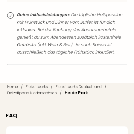
Mer
Ben
Deine Inklusivleistungen:
Die tägliche Halbpension
Mus
mit Frühstück und Dinner vom Buffet ist für dich
Stut
inkludiert. Bei der Buchung des Abenteuerhotels
Pors
Mus
genießt du zum Abendessen zusätzlich kostenfreie
Auto
Getränke (inkl. Wein & Bier). Je nach Saison ist
Wolf
ausschließlich das tägliche Frühstück inkludiert.
BM
Mus
in
Mün
Barb
/
/
/
Home
Freizeitparks
Freizeitparks Deutschland
Mus
/
Heide Park
Freizeitparks Niedersachsen
Tec
Spey
alle
FAQ
Ang
Auss
Ga