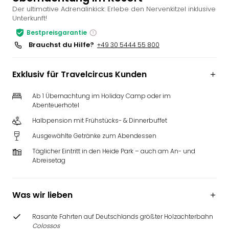
Der ultimative Adrenalinkick: Erlebe den Nervenkitzel inklusive
Slag
Unterkunft!
Eftel
LEG
Bestpreisgarantie
Deu
Brauchst du Hilfe?
+49 30 5444 55 800
Parc
Astér
Exklusiv für Travelcircus Kunden
Rast
Lan
Ab 1 Übernachtung im Holiday Camp oder im
Baye
Abenteuerhotel
Park
Halbpension mit Frühstücks- & Dinnerbuffet
Plop
Deu
Ausgewählte Getränke zum Abendessen
(eh
Täglicher Eintritt in den Heide Park – auch am An- und
Holi
Abreisetag
Park
Tivol
Kop
Was wir lieben
Futu
Bela
Rasante Fahrten auf Deutschlands größter Holzachterbahn
alle
Colossos