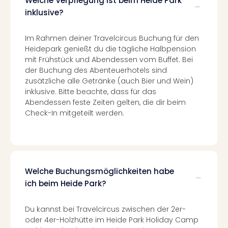
Welche Verpflegung ist beim Heide Park
Ang
inklusive?
Spor
Skiu
Im Rahmen deiner Travelcircus Buchung für den
in
Heidepark genießt du die tägliche Halbpension
Deu
mit Frühstück und Abendessen vom Buffet. Bei
Skiu
der Buchung des Abenteuerhotels sind
in
zusätzliche alle Getränke (auch Bier und Wein)
Öste
inklusive. Bitte beachte, dass für das
Form
Abendessen feste Zeiten gelten, die dir beim
1
Check-In mitgeteilt werden.
Reis
Konz
Konz
Pitbu
Karo
Welche Buchungsmöglichkeiten habe
G
ich beim Heide Park?
Back
Boy
Disn
Du kannst bei Travelcircus zwischen der 2er-
in
oder 4er-Holzhütte im Heide Park Holiday Camp