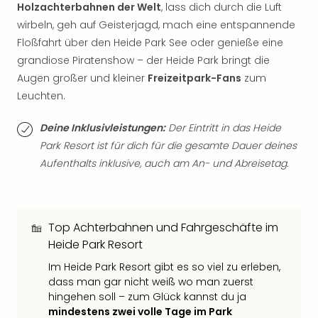
Sch
Holzachterbahnen der Welt
, lass dich durch die Luft
und
wirbeln, geh auf Geisterjagd, mach eine entspannende
das
Floßfahrt über den Heide Park See oder genieße eine
Biest
grandiose Piratenshow – der Heide Park bringt die
Wie
Augen großer und kleiner
Freizeitpark-Fans
zum
Mari
Ther
Leuchten.
Sta
Ente
Deine Inklusivleistungen:
Der Eintritt in das Heide
Das
Park Resort ist für dich für die gesamte Dauer deines
Pha
Aufenthalts inklusive, auch am An- und Abreisetag.
der
Ope
Köln
Tan
Top Achterbahnen und Fahrgeschäfte im
der
Heide Park Resort
Vam
alle
Im Heide Park Resort gibt es so viel zu erleben,
dass man gar nicht weiß wo man zuerst
Ang
hingehen soll – zum Glück kannst du ja
Sho
mindestens zwei volle Tage im Park
&