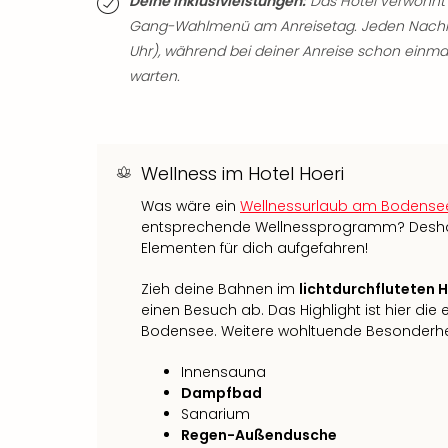
Deine Inklusivleistungen:
Das Hotel verwöhnt 
Gang-Wahlmenü am Anreisetag. Jeden Nachmitt
Uhr), während bei deiner Anreise schon einm
warten.
Wellness im Hotel Hoeri
Was wäre ein
Wellnessurlaub am Bodense
entsprechende Wellnessprogramm? Deshalb
Elementen für dich aufgefahren!
Zieh deine Bahnen im
lichtdurchfluteten 
einen Besuch ab. Das Highlight ist hier die
Bodensee. Weitere wohltuende Besonderhe
Innensauna
Dampfbad
Sanarium
Regen-Außendusche