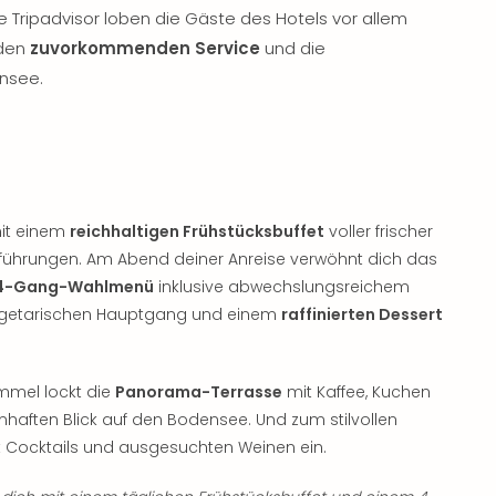
 Tripadvisor loben die Gäste des Hotels vor allem
 den
zuvorkommenden Service
und die
nsee.
mit einem
reichhaltigen Frühstücksbuffet
voller frischer
erführungen. Am Abend deiner Anreise verwöhnt dich das
4-Gang-Wahlmenü
inklusive abwechslungsreichem
 vegetarischen Hauptgang und einem
raffinierten Dessert
mmel lockt die
Panorama-Terrasse
mit Kaffee, Kuchen
haften Blick auf den Bodensee. Und zum stilvollen
 Cocktails und ausgesuchten Weinen ein.