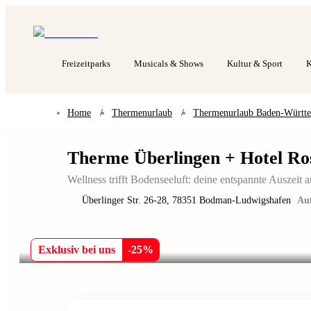
Freizeitparks
Musicals & Shows
Kultur & Sport
K
Home
/
Thermenurlaub
/
Thermenurlaub Baden-Württ
Therme Überlingen + Hotel Ro
Wellness trifft Bodenseeluft: deine entspannte Auszeit
Überlinger Str. 26-28
,
78351
Bodman-Ludwigshafen
Auf
Freu dich auf 1 x 20 €/Person für den Tageseintritt in die wunders
Überlingen!
Exklusiv bei uns
-
25
%