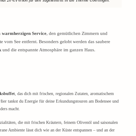
mal 20 €/Person für den Tageseintritt in die Therme Überlingen.
m
warmherzigen Service
, den gemütlichen Zimmern und
tte vom See entfernt. Besonders gelobt werden das saubere
k
und die entspannte Atmosphäre im ganzen Haus.
ksbuffet
, das dich mit frischen, regionalen Zutaten, aromatischem
 Hier tankst du Energie für deine Erkundungstouren am Bodensee und
nders macht.
ialitäten, die mit frischen Kräutern, feinem Olivenöl und saisonalen
ane Ambiente lässt dich wie an der Küste entspannen – und an der