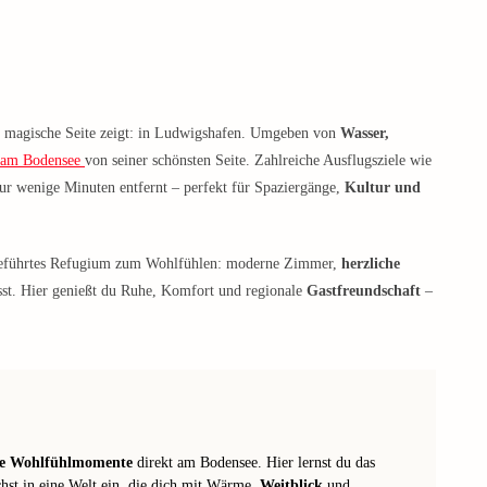
e, magische Seite zeigt: in Ludwigshafen. Umgeben von
Wasser,
 am Bodensee
von seiner schönsten Seite. Zahlreiche Ausflugsziele wie
ur wenige Minuten entfernt – perfekt für Spaziergänge,
Kultur und
l geführtes Refugium zum Wohlfühlen: moderne Zimmer,
herzliche
sst. Hier genießt du Ruhe, Komfort und regionale
Gastfreundschaft
–
te Wohlfühlmomente
direkt am Bodensee. Hier lernst du das
hst in eine Welt ein, die dich mit Wärme,
Weitblick
und