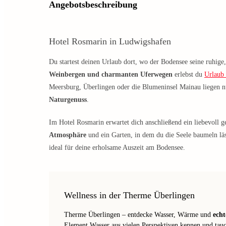
Angebotsbeschreibung
Hotel Rosmarin in Ludwigshafen
Du startest deinen Urlaub dort, wo der Bodensee seine ruhig
Weinbergen und charmanten Uferwegen
erlebst du
Urlaub
Meersburg, Überlingen oder die Blumeninsel Mainau liegen n
Naturgenuss
.
Im Hotel Rosmarin erwartet dich anschließend ein liebevol
Atmosphäre
und ein Garten, in dem du die Seele baumeln lä
ideal für deine erholsame Auszeit am Bodensee.
Wellness in der Therme Überlingen
Therme Überlingen – entdecke Wasser, Wärme und
ech
Element Wasser aus vielen Perspektiven kennen und tauc