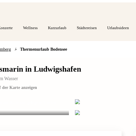
onzerte
Wellness
Kurzurlaub
Städtereisen
Urlaubsideen
emberg
/
Thermenurlaub Bodensee
smarin in Ludwigshafen
 am Wasser
 der Karte anzeigen
chön am Bodensee gelegene Therme