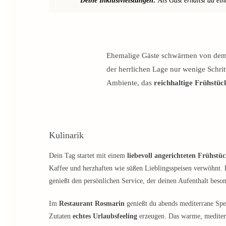
Deine Inklusivleistungen:
Als Gast erhältst du ein
Ehemalige Gäste schwärmen von de
der herrlichen Lage nur wenige Schri
Ambiente, das
reichhaltige Frühstüc
Kulinarik
Dein Tag startet mit einem
liebevoll angerichteten Frühstüc
Kaffee und herzhaften wie süßen Lieblingsspeisen verwöhnt.
genießt den persönlichen Service, der deinen Aufenthalt beso
Im
Restaurant Rosmarin
genießt du abends mediterrane Spez
Zutaten
echtes Urlaubsfeeling
erzeugen. Das warme, mediterr