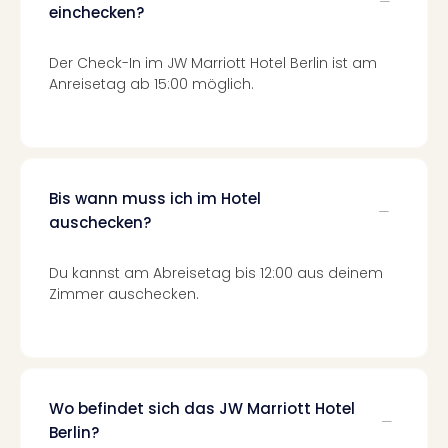
Fest
einchecken?
Stör
Fest
Der Check-In im JW Marriott Hotel Berlin ist am
Mus
Anreisetag ab 15:00 möglich.
Fuld
Are
di
Ver
alle
Ang
Bis wann muss ich im Hotel
Musi
auschecken?
Musi
Ham
Du kannst am Abreisetag bis 12:00 aus deinem
alle
Zimmer auschecken.
Ang
Kultu
&
Spor
Mus
Wo befindet sich das JW Marriott Hotel
Tec
Berlin?
Sins