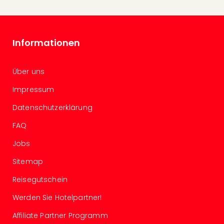
Even
at
War
Informationen
Bros.
Stud
Tour
Über uns
Lon
–
Impressum
The
Datenschutzerklärung
Mak
of
FAQ
Harr
Pott
Jobs
Form
Sitemap
1
Die
Reisegutschein
Auss
Imme
Werden Sie Hotelpartner!
Auss
Affiliate Partner Programm
alle