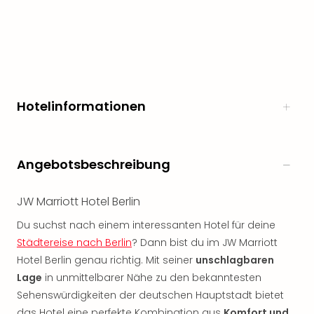
noc
meh
Frei
Frei
Eur
Frei
Deu
Hotelinformationen
Frei
Nied
Frei
Angebotsbeschreibung
Öste
Frei
Fran
JW Marriott Hotel Berlin
Musi
Du suchst nach einem interessanten Hotel für deine
&
Städtereise nach Berlin
? Dann bist du im JW Marriott
Sho
Musi
Hotel Berlin genau richtig. Mit seiner
unschlagbaren
Starl
Lage
in unmittelbarer Nähe zu den bekanntesten
Expr
Sehenswürdigkeiten der deutschen Hauptstadt bietet
Moul
das Hotel eine perfekte Kombination aus
Komfort und