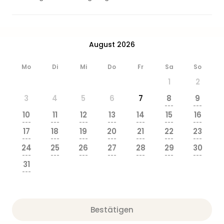
Ang
Wass
Trop
Isla
August 2026
The
Erdi
Mo
Di
Mi
Do
Fr
Sa
So
Rula
1
2
Bad
Sch
3
4
5
6
7
8
9
aqu
---
---
10
11
12
13
14
15
16
The
---
---
---
---
---
---
---
Sins
17
18
19
20
21
22
23
alle
---
---
---
---
---
---
---
24
25
26
27
28
29
30
Ang
---
---
---
---
---
---
---
Zoo
31
&
---
Safa
Erle
Zoo
Bestätigen
Han