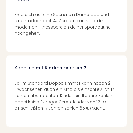
Of
Thro
Stud
Freu dich auf eine Sauna, ein Dampfbad und
einen Indoorpool. Außerdem kannst du im
Tour
modernen Fitnessbereich deiner Sportroutine
Swar
nachgehen.
Krist
Mini
Wun
Ham
War
Bros.
Kann ich mit Kindern anreisen?
Stud
Tour
Ja, im Standard Doppelzimmer kann neben 2
Lon
Erwachsenen auch ein Kind bis einschließlich 17
–
Jahren übernachten. Kinder bis 11 Jahre zahlen
The
dabei keine Extragebühren. Kinder von 12 bis
Mak
einschließlich 17 Jahren zahlen 65 €/Nacht.
of
Harr
Pott
An