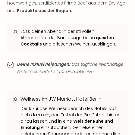
hochwertiges, zertifiziertes Prime Beef aus dem Dry Ager
Thea
und
Produkte aus der Region
.
ABB
Voy
in
Lon
Lass deinen Abend in der stilvollen
Harr
Atmosphäre der Bar Lounge bei
exquisiten
Cocktails
und erlesenen Weinen ausklingen.
Pott
Thea
Lon
GOP
Deine Inklusivleistungen:
Das tägliche reichhaltige
Vari
Frühstücksbuffet ist für dich inklusive.
Thea
Frie
Pala
Berli
Wellness im JW Marriott Hotel Berlin
Fest
Der luxuriöse Wellnessbereich des Hotels lädt
Neu
dich dazu ein, den Trubel der Großstadt hinter
Fest
dir zu lassen und in eine
Welt der Ruhe und
Bad
Erholung
einzutauchen. Genieße einen
Bad
belebenden Saunagang oder entspanne dich