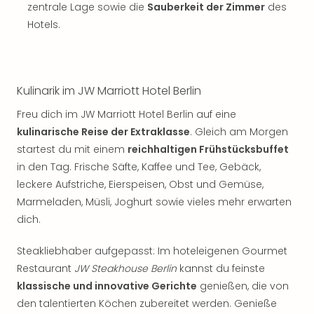
Sch
zentrale Lage sowie die
Sauberkeit der Zimmer
des
und
Hotels.
das
Biest
Wie
Mari
Kulinarik im JW Marriott Hotel Berlin
Ther
Sta
Freu dich im JW Marriott Hotel Berlin auf eine
Ente
kulinarische Reise der Extraklasse
. Gleich am Morgen
Das
startest du mit einem
reichhaltigen Frühstücksbuffet
Pha
in den Tag. Frische Säfte, Kaffee und Tee, Gebäck,
der
leckere Aufstriche, Eierspeisen, Obst und Gemüse,
Ope
Köln
Marmeladen, Müsli, Joghurt sowie vieles mehr erwarten
Tan
dich.
der
Vam
Steakliebhaber aufgepasst: Im hoteleigenen Gourmet
alle
Restaurant
JW Steakhouse Berlin
kannst du feinste
Ang
klassische und innovative Gerichte
genießen, die von
Sho
den talentierten Köchen zubereitet werden. Genieße
&