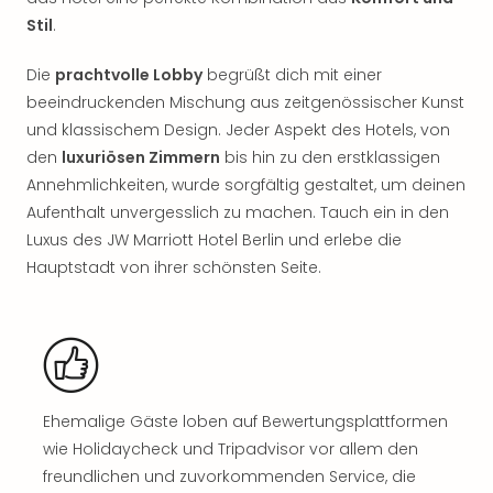
Rou
Stil
.
Das
Musi
Die
prachtvolle Lobby
begrüßt dich mit einer
Köni
beeindruckenden Mischung aus zeitgenössischer Kunst
der
und klassischem Design. Jeder Aspekt des Hotels, von
Löw
Die
den
luxuriösen Zimmern
bis hin zu den erstklassigen
Eisk
Annehmlichkeiten, wurde sorgfältig gestaltet, um deinen
Tarz
Aufenthalt unvergesslich zu machen. Tauch ein in den
MJ
Luxus des JW Marriott Hotel Berlin und erlebe die
–
Hauptstadt von ihrer schönsten Seite.
Das
Mich
Jac
Musi
Der
Teuf
träg
Ehemalige Gäste loben auf Bewertungsplattformen
Pra
wie Holidaycheck und Tripadvisor vor allem den
Die
freundlichen und zuvorkommenden Service, die