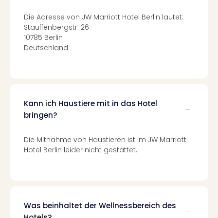
Mer
Ben
Die Adresse von JW Marriott Hotel Berlin lautet:
Stauffenbergstr. 26
Mus
10785 Berlin
Stut
Deutschland
Pors
Mus
Auto
Wolf
BM
Mus
Kann ich Haustiere mit in das Hotel
in
bringen?
Mün
Barb
Die Mitnahme von Haustieren ist im JW Marriott
Mus
Hotel Berlin leider nicht gestattet.
Tec
Spey
alle
Ang
Auss
Was beinhaltet der Wellnessbereich des
Ga
Hotels?