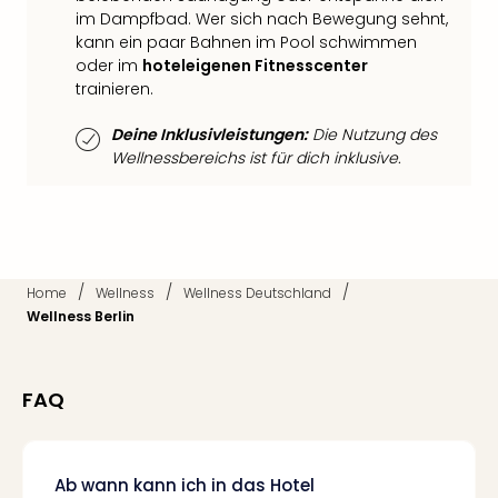
Qua
im Dampfbad. Wer sich nach Bewegung sehnt,
Com
kann ein paar Bahnen im Pool schwimmen
Club
oder im
hoteleigenen Fitnesscenter
Pret
trainieren.
Wo
alle
Deine Inklusivleistungen:
Die Nutzung des
Ang
Wellnessbereichs ist für dich inklusive.
TV
Sho
ZDF
Fern
in
/
/
/
Home
Wellness
Wellness Deutschland
Main
Wellness Berlin
Stef
Raa
Sho
FAQ
alle
Ang
Fest
Dom
Ab wann kann ich in das Hotel