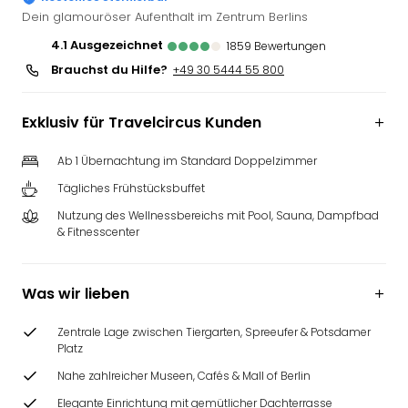
Slag
Dein glamouröser Aufenthalt im Zentrum Berlins
Eftel
4.1
ausgezeichnet
1859
Bewertungen
LEG
Brauchst du Hilfe?
+49 30 5444 55 800
Deu
Parc
Astér
Exklusiv für Travelcircus Kunden
Rast
Lan
Ab 1 Übernachtung im Standard Doppelzimmer
Baye
Tägliches Frühstücksbuffet
Park
Nutzung des Wellnessbereichs mit Pool, Sauna, Dampfbad
Plop
& Fitnesscenter
Deu
(eh
Holi
Was wir lieben
Park
Tivol
Zentrale Lage zwischen Tiergarten, Spreeufer & Potsdamer
Kop
Platz
Futu
Nahe zahlreicher Museen, Cafés & Mall of Berlin
Bela
alle
Elegante Einrichtung mit gemütlicher Dachterrasse