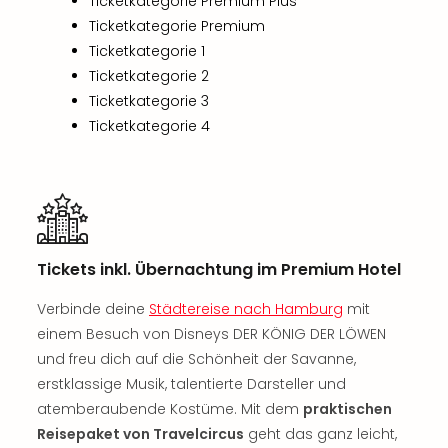
Ticketkategorie Premium Plus
Sch
und
Ticketkategorie Premium
das
Ticketkategorie 1
Biest
Ticketkategorie 2
Wie
Ticketkategorie 3
Mari
Ticketkategorie 4
Ther
Sta
Ente
Das
Pha
der
Ope
Tickets inkl. Übernachtung im Premium Hotel
Köln
Verbinde deine
Städtereise nach Hamburg
mit
Tan
der
einem Besuch von Disneys DER KÖNIG DER LÖWEN
Vam
und freu dich auf die Schönheit der Savanne,
alle
erstklassige Musik, talentierte Darsteller und
Ang
atemberaubende Kostüme. Mit dem
praktischen
Sho
Reisepaket von Travelcircus
geht das ganz leicht,
&