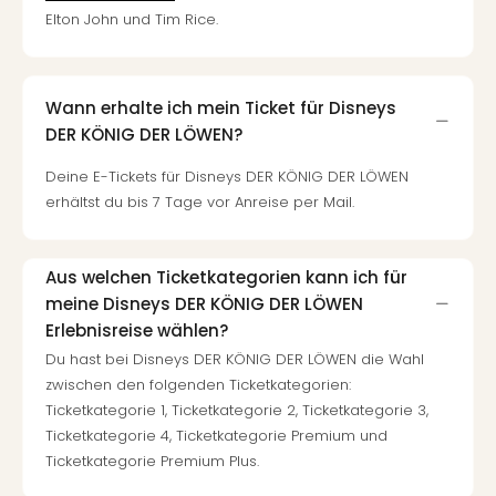
Con
Elton John und Tim Rice.
Schl
Sch
Konz
alle
Wann erhalte ich mein Ticket für Disneys
Ang
DER KÖNIG DER LÖWEN?
Fest
Glüc
Deine E-Tickets für Disneys DER KÖNIG DER LÖWEN
Insel
erhältst du bis 7 Tage vor Anreise per Mail.
Mer
Lun
Black
Aus welchen Ticketkategorien kann ich für
Festi
meine Disneys DER KÖNIG DER LÖWEN
Nibiri
Erlebnisreise wählen?
Festi
Du hast bei Disneys DER KÖNIG DER LÖWEN die Wahl
Ikar
zwischen den folgenden Ticketkategorien:
Festi
Ticketkategorie 1, Ticketkategorie 2, Ticketkategorie 3,
alle
Ticketkategorie 4, Ticketkategorie Premium und
Ang
Ticketkategorie Premium Plus.
Loca
Konz