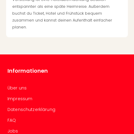
Kurz
entspannter als eine späte Heimreise. Außerdem
Eur
buchst du Ticket, Hotel und Frühstück bequem
Kurz
zusammen und kannst deinen Aufenthalt einfacher
Belg
planen.
Kurz
Deu
Kurz
Itali
Kurz
Holl
Kurz
Informationen
Öste
Kurz
Pole
Über uns
Kurz
Impressum
Schw
alle
Datenschutzerklärung
Ang
FAQ
Städ
Eur
Jobs