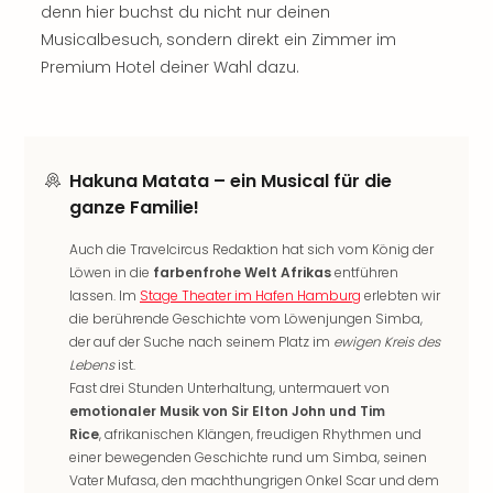
denn hier buchst du nicht nur deinen
Thea
Musicalbesuch, sondern direkt ein Zimmer im
ABB
Voy
Premium Hotel deiner Wahl dazu.
in
Lon
Harr
Pott
Hakuna Matata – ein Musical für die
Thea
ganze Familie!
Lon
GOP
Auch die Travelcircus Redaktion hat sich vom König der
Vari
Löwen in die
farbenfrohe Welt Afrikas
entführen
Thea
lassen. Im
Stage Theater im Hafen Hamburg
erlebten wir
Frie
die berührende Geschichte vom Löwenjungen Simba,
Pala
der auf der Suche nach seinem Platz im
ewigen Kreis des
Berli
Lebens
ist.
Fest
Fast drei Stunden Unterhaltung, untermauert von
Neu
emotionaler Musik von Sir Elton John und Tim
Fest
Rice
, afrikanischen Klängen, freudigen Rhythmen und
Bad
einer bewegenden Geschichte rund um Simba, seinen
Bad
Vater Mufasa, den machthungrigen Onkel Scar und dem