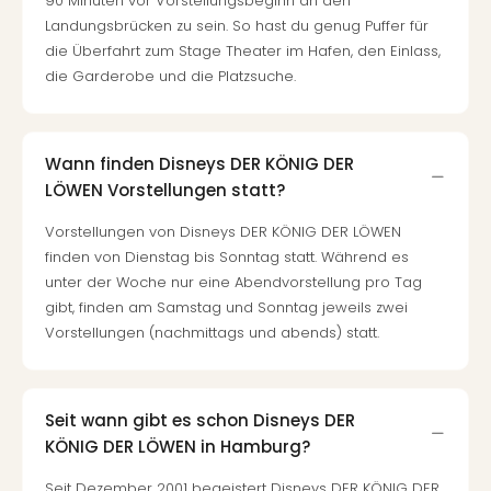
90 Minuten vor Vorstellungsbeginn an den
Even
Landungsbrücken zu sein. So hast du genug Puffer für
at
die Überfahrt zum Stage Theater im Hafen, den Einlass,
War
die Garderobe und die Platzsuche.
Bros.
Stud
Tour
Wann finden Disneys DER KÖNIG DER
Lon
–
LÖWEN Vorstellungen statt?
The
Vorstellungen von Disneys DER KÖNIG DER LÖWEN
Mak
finden von Dienstag bis Sonntag statt. Während es
of
unter der Woche nur eine Abendvorstellung pro Tag
Harr
gibt, finden am Samstag und Sonntag jeweils zwei
Pott
Vorstellungen (nachmittags und abends) statt.
Form
1
Die
Auss
Seit wann gibt es schon Disneys DER
Imme
KÖNIG DER LÖWEN in Hamburg?
Auss
alle
Seit Dezember 2001 begeistert Disneys DER KÖNIG DER