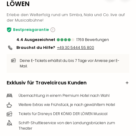
LÖWEN
Slag
Eftel
Erlebe den Welterfolg rund um Simba, Nala und Co. live auf
LEG
der Musicalbühne!
Deu
Bestpreisgarantie
Parc
Astér
4.4
ausgezeichnet
1769
Bewertungen
Rast
Brauchst du Hilfe?
+49 30 5444 55 800
Lan
Baye
Deine E-Tickets erhältst du bis 7 Tage vor Anreise per E-
Park
Mail.
Plop
Deu
Exklusiv für Travelcircus Kunden
(eh
Holi
Übernachtung in einem Premium Hotel nach Wahl
Park
Weitere Extras wie Frühstück, je nach gewähltem Hotel
Tivol
Kop
Tickets für Disneys DER KÖNIG DER LÖWEN Musical
Futu
Schiff-Shuttleservice von den Landungsbrücken zum
Bela
Theater
alle