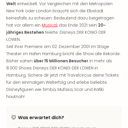
Welt
entwickelt. Vor Vergleichen mit den Metropolen
noc
New York oder London braucht sich die Elbstadt
meh
Frei
keinesfalls zu scheuen. Bedeutend dazu beigetragen
Frei
hat vor allem ein
Musical
, das Ende 2021 sein
20-
Eur
jähriges Bestehen
feierte: Disneys DER KÖNIG DER
Frei
LÖWEN.
Deu
Seit ihrer Premiere am 02. Dezember 2001 im Stage
Frei
Theater im Hafen Hamburg bricht die Show alle Rekorde.
Nied
Bisher sahen
über 15 Millionen Besucher
in mehr als
Frei
Öste
8.000 Shows Disneys DER KÖNIG DER LÖWEN in
Frei
Hamburg. Sichere dir jetzt mit Travelcircus deine Tickets
Fran
für den einmaligen Welterfolg und erlebe beliebte
Musi
Disneyfiguren wie Simba, Mufasa, Scar und Rafiki
&
hautnah!
Sho
Musi
Starl
Was erwartet dich?
Expr
Moul