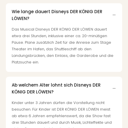
Mer
Ben
Wie lange dauert Disneys DER KÖNIG DER
Mus
LÖWEN?
Stut
Pors
Das Musical Disneys DER KÖNIG DER LÖWEN dauert
Mus
etwa drei Stunden, inklusive einer ca. 20-minütigen
Auto
Pause. Plane zusätzlich Zeit für die Anreise zum Stage
Wolf
Theater im Hafen, das Shuttleschiff ab den
BM
Landungsbrücken, den Einlass, die Garderobe und die
Mus
Platzsuche ein.
in
Mün
Barb
Ab welchem Alter lohnt sich Disneys DER
Mus
Tec
KÖNIG DER LÖWEN?
Spey
Kinder unter 3 Jahren dürfen die Vorstellung nicht
alle
besuchen. Für Kinder ist DER KÖNIG DER LÖWEN meist
Ang
ab etwa 6 Jahren empfehlenswert, da die Show fast
Auss
drei Stunden dauert und durch Musik, Lichteffekte und
Ga