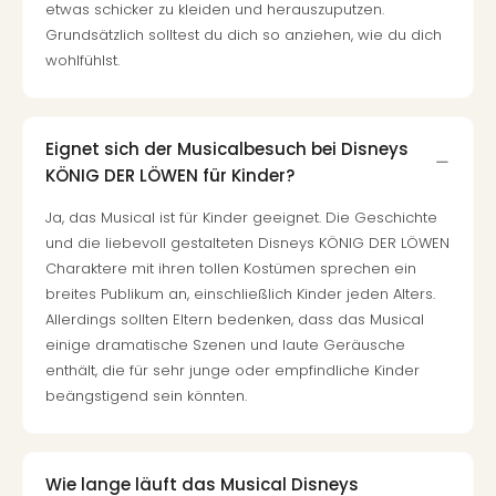
The
etwas schicker zu kleiden und herauszuputzen.
Sins
Grundsätzlich solltest du dich so anziehen, wie du dich
Bad
wohlfühlst.
Sch
Tau
The
The
Eignet sich der Musicalbesuch bei Disneys
Eusk
KÖNIG DER LÖWEN für Kinder?
Caro
Ja, das Musical ist für Kinder geeignet. Die Geschichte
The
und die liebevoll gestalteten Disneys KÖNIG DER LÖWEN
Aqu
Charaktere mit ihren tollen Kostümen sprechen ein
Prag
Bali
breites Publikum an, einschließlich Kinder jeden Alters.
The
Allerdings sollten Eltern bedenken, dass das Musical
The
einige dramatische Szenen und laute Geräusche
Bad
enthält, die für sehr junge oder empfindliche Kinder
Wöri
beängstigend sein könnten.
Rula
Eur
Karl
Wie lange läuft das Musical Disneys
alle