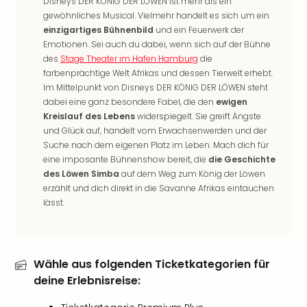
Disneys DER KÖNIG DER LÖWEN ist mehr als ein
Rou
gewöhnliches Musical. Vielmehr handelt es sich um ein
Das
einzigartiges Bühnenbild
und ein Feuerwerk der
Musi
Emotionen. Sei auch du dabei, wenn sich auf der Bühne
Köni
des
Stage Theater im Hafen Hamburg
die
der
farbenprächtige Welt Afrikas und dessen Tierwelt erhebt.
Löw
Im Mittelpunkt von Disneys DER KÖNIG DER LÖWEN steht
Die
dabei eine ganz besondere Fabel, die den
ewigen
Eisk
Kreislauf des Lebens
widerspiegelt. Sie greift Ängste
Tarz
und Glück auf, handelt vom Erwachsenwerden und der
MJ
Suche nach dem eigenen Platz im Leben. Mach dich für
–
eine imposante Bühnenshow bereit, die
die Geschichte
Das
des Löwen Simba
auf dem Weg zum König der Löwen
Mich
erzählt und dich direkt in die Savanne Afrikas eintauchen
Jac
lässt.
Musi
Der
Teuf
träg
Wähle aus folgenden Ticketkategorien für
Pra
deine Erlebnisreise:
Die