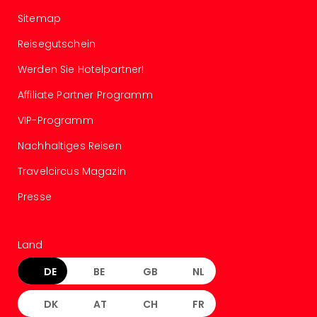
Lon
Paris
Sitemap
Brüs
Reisegutschein
Prag
Bud
Werden Sie Hotelpartner!
Wie
alle
Affiliate Partner Programm
Ang
VIP-Programm
Deu
Köln
Nachhaltiges Reisen
Ham
Berli
Travelcircus Magazin
Leip
Presse
Dre
Fran
Mün
Land
alle
Ang
DE
BE
GB
NL
Nied
Ams
DK
AT
CH
FR
Den