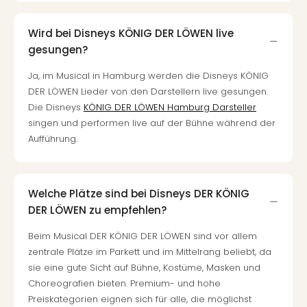
in
Köln
Wird bei Disneys KÖNIG DER LÖWEN live
Konz
gesungen?
in
Düss
Ja, im Musical in Hamburg werden die Disneys KÖNIG
Well
DER LÖWEN Lieder von den Darstellern live gesungen.
Well
Die Disneys
KÖNIG DER LÖWEN Hamburg Darsteller
Deu
singen und performen live auf der Bühne während der
Allg
Aufführung.
Baye
Wal
Baye
Bod
Welche Plätze sind bei Disneys DER KÖNIG
Harz
DER LÖWEN zu empfehlen?
Nor
Beim Musical DER KÖNIG DER LÖWEN sind vor allem
NRW
zentrale Plätze im Parkett und im Mittelrang beliebt, da
Ost
sie eine gute Sicht auf Bühne, Kostüme, Masken und
Sch
alle
Choreografien bieten. Premium- und hohe
Ang
Preiskategorien eignen sich für alle, die möglichst