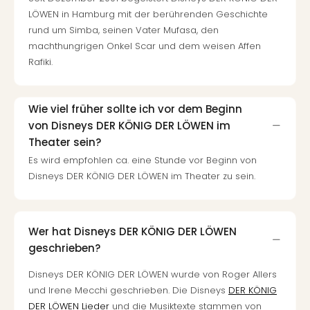
Ang
LÖWEN in Hamburg mit der berührenden Geschichte
Spor
rund um Simba, seinen Vater Mufasa, den
Skiu
machthungrigen Onkel Scar und dem weisen Affen
in
Rafiki.
Deu
Skiu
in
Wie viel früher sollte ich vor dem Beginn
Öste
von Disneys DER KÖNIG DER LÖWEN im
Form
Theater sein?
1
Reis
Es wird empfohlen ca. eine Stunde vor Beginn von
Konz
Disneys DER KÖNIG DER LÖWEN im Theater zu sein.
Konz
Pitbu
Karo
Wer hat Disneys DER KÖNIG DER LÖWEN
G
geschrieben?
Back
Boy
Disneys DER KÖNIG DER LÖWEN wurde von Roger Allers
Disn
und Irene Mecchi geschrieben. Die Disneys
DER KÖNIG
in
DER LÖWEN Lieder
und die Musiktexte stammen von