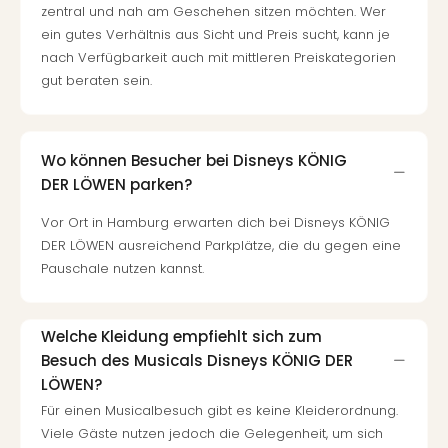
Well
zentral und nah am Geschehen sitzen möchten. Wer
Eur
ein gutes Verhältnis aus Sicht und Preis sucht, kann je
Deu
nach Verfügbarkeit auch mit mittleren Preiskategorien
Itali
gut beraten sein.
Nied
Öste
Pole
Wo können Besucher bei Disneys KÖNIG
Südt
DER LÖWEN parken?
Mar
Karl
Vor Ort in Hamburg erwarten dich bei Disneys KÖNIG
alle
DER LÖWEN ausreichend Parkplätze, die du gegen eine
Ang
Pauschale nutzen kannst.
The
The
Erdi
Welche Kleidung empfiehlt sich zum
Trop
Besuch des Musicals Disneys KÖNIG DER
Isla
The
LÖWEN?
Bad
Für einen Musicalbesuch gibt es keine Kleiderordnung.
Wöri
Viele Gäste nutzen jedoch die Gelegenheit, um sich