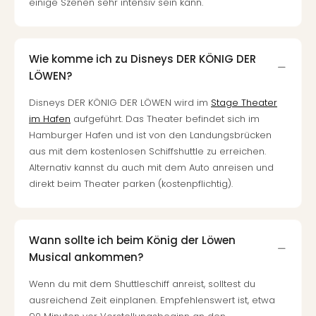
einige Szenen sehr intensiv sein kann.
Of
Thro
Stud
Tour
Wie komme ich zu Disneys DER KÖNIG DER
Swar
LÖWEN?
Krist
Mini
Disneys DER KÖNIG DER LÖWEN wird im
Stage Theater
Wun
im Hafen
aufgeführt. Das Theater befindet sich im
Ham
Hamburger Hafen und ist von den Landungsbrücken
War
aus mit dem kostenlosen Schiffshuttle zu erreichen.
Bros.
Alternativ kannst du auch mit dem Auto anreisen und
Stud
direkt beim Theater parken (kostenpflichtig).
Tour
Lon
–
The
Wann sollte ich beim König der Löwen
Mak
Musical ankommen?
of
Harr
Wenn du mit dem Shuttleschiff anreist, solltest du
Pott
ausreichend Zeit einplanen. Empfehlenswert ist, etwa
An