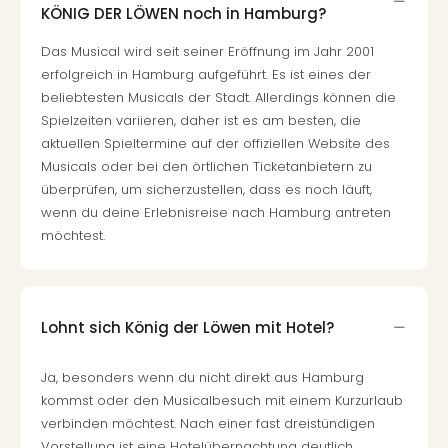
KÖNIG DER LÖWEN noch in Hamburg?
Ang
Kurz
Das Musical wird seit seiner Eröffnung im Jahr 2001
Kurz
erfolgreich in Hamburg aufgeführt. Es ist eines der
Deu
beliebtesten Musicals der Stadt. Allerdings können die
Kurz
Spielzeiten variieren, daher ist es am besten, die
Ost
aktuellen Spieltermine auf der offiziellen Website des
Kurz
Musicals oder bei den örtlichen Ticketanbietern zu
Nor
überprüfen, um sicherzustellen, dass es noch läuft,
Kurz
wenn du deine Erlebnisreise nach Hamburg antreten
Baye
Kurz
möchtest.
Harz
Kurz
Sch
Kurz
Lohnt sich König der Löwen mit Hotel?
Bod
Kurz
Ja, besonders wenn du nicht direkt aus Hamburg
Allg
kommst oder den Musicalbesuch mit einem Kurzurlaub
alle
verbinden möchtest. Nach einer fast dreistündigen
Ang
Vorstellung ist eine Hotelübernachtung deutlich