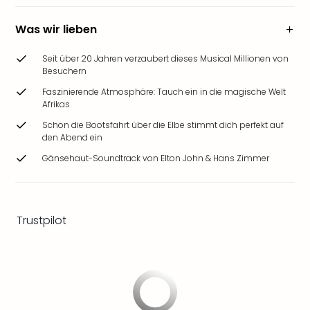
Ang
Wass
Was wir lieben
Trop
Isla
Seit über 20 Jahren verzaubert dieses Musical Millionen von
The
Besuchern
Erdi
Faszinierende Atmosphäre: Tauch ein in die magische Welt
Rula
Afrikas
Bad
Schon die Bootsfahrt über die Elbe stimmt dich perfekt auf
Sch
den Abend ein
aqu
Gänsehaut-Soundtrack von Elton John & Hans Zimmer
The
Sins
alle
Ang
Trustpilot
Zoo
&
Safa
Erle
Zoo
Han