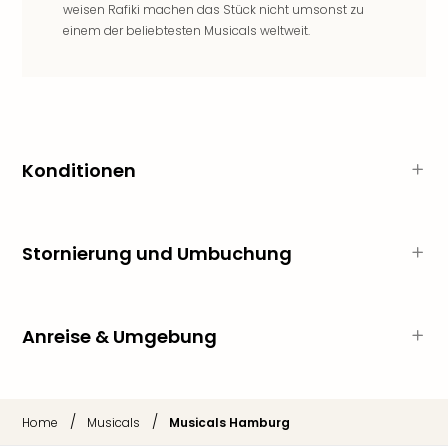
Qua
weisen Rafiki machen das Stück nicht umsonst zu
Com
einem der beliebtesten Musicals weltweit.
Club
Pret
Wo
alle
Ang
TV
Konditionen
Sho
ZDF
Fern
in
Stornierung und Umbuchung
Main
Stef
Raa
Anreise & Umgebung
Sho
alle
Ang
Fest
/
/
Home
Musicals
Musicals Hamburg
Dom