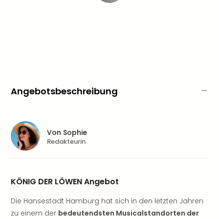
Sere
Park
Allw
Müns
Zoo
Leip
Safa
Beek
Ber
Angebotsbeschreibung
ZOO
Erle
Gels
Welt
Von
Sophie
Wal
Redakteurin
Nau
Aqu
Zool
KÖNIG DER LÖWEN Angebot
Gar
Berli
Die Hansestadt Hamburg hat sich in den letzten Jahren
alle
zu einem der
bedeutendsten Musicalstandorten der
Ang