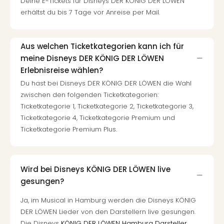
Deine E-Tickets für Disneys DER KÖNIG DER LÖWEN
Con
erhältst du bis 7 Tage vor Anreise per Mail.
Schl
Sch
Konz
alle
Aus welchen Ticketkategorien kann ich für
Ang
meine Disneys DER KÖNIG DER LÖWEN
Fest
Erlebnisreise wählen?
Glüc
Du hast bei Disneys DER KÖNIG DER LÖWEN die Wahl
Insel
zwischen den folgenden Ticketkategorien:
Mer
Ticketkategorie 1, Ticketkategorie 2, Ticketkategorie 3,
Lun
Ticketkategorie 4, Ticketkategorie Premium und
Black
Ticketkategorie Premium Plus.
Festi
Nibiri
Festi
Ikar
Wird bei Disneys KÖNIG DER LÖWEN live
Festi
gesungen?
alle
Ang
Ja, im Musical in Hamburg werden die Disneys KÖNIG
Loca
DER LÖWEN Lieder von den Darstellern live gesungen.
Konz
Die Disneys
KÖNIG DER LÖWEN Hamburg Darsteller