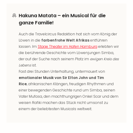
Thea
ABB
Hakuna Matata – ein Musical für die
Voy
ganze Familie!
in
Lon
Auch die Travelcircus Redaktion hat sich vom König der
Harr
Löwen in die
farbenfrohe Welt Afrikas
entführen
Pott
lassen. Im
Stage Theater im Hafen Hamburg
erlebten wir
Thea
die berührende Geschichte vom Löwenjungen Simba,
Lon
der auf der Suche nach seinem Platz im
ewigen Kreis des
GOP
Lebens
ist.
Vari
Fast drei Stunden Unterhaltung, untermauert von
Thea
emotionaler Musik von Sir Elton John und Tim
Frie
Rice
, afrikanischen Klängen, freudigen Rhythmen und
Pala
einer bewegenden Geschichte rund um Simba, seinen
Berli
Vater Mufasa, den machthungrigen Onkel Scar und dem
Fest
weisen Rafiki machen das Stück nicht umsonst zu
Neu
einem der beliebtesten Musicals weltweit.
Fest
Bad
Bad