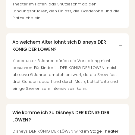
Mer
Theater im Hafen, das Shuttleschiff ab den
Ben
Landungsbrücken, den Einlass, die Garderobe und die
Mus
Platzsuche ein.
Stut
Pors
Mus
Ab welchem Alter lohnt sich Disneys DER
Auto
KÖNIG DER LÖWEN?
Wolf
BM
Kinder unter 3 Jahren dürfen die Vorstellung nicht
Mus
besuchen. Für Kinder ist DER KÖNIG DER LÖWEN meist
in
ab etwa 6 Jahren empfehlenswert, da die Show fast
Mün
drei Stunden dauert und durch Musik, Lichteffekte und
Barb
einige Szenen sehr intensiv sein kann.
Mus
Tec
Spey
alle
Wie komme ich zu Disneys DER KÖNIG DER
Ang
LÖWEN?
Auss
Ga
Disneys DER KÖNIG DER LÖWEN wird im
Stage Theater