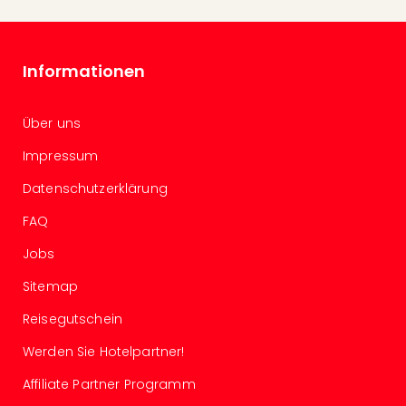
Kurz
Eur
Kurz
Belg
Informationen
Kurz
Deu
Über uns
Kurz
Itali
Impressum
Kurz
Holl
Datenschutzerklärung
Kurz
FAQ
Öste
Kurz
Jobs
Pole
Kurz
Sitemap
Schw
Reisegutschein
alle
Ang
Werden Sie Hotelpartner!
Städ
Affiliate Partner Programm
Eur