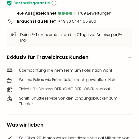
Bestpreisgarantie
Slag
Eftel
4.4
ausgezeichnet
1769
Bewertungen
LEG
Brauchst du Hilfe?
+49 30 5444 55 800
Deu
Parc
Deine E-Tickets erhältst du bis 7 Tage vor Anreise per E-
Astér
Mail.
Rast
Lan
Exklusiv für Travelcircus Kunden
Baye
Park
Übernachtung in einem Premium Hotel nach Wahl
Plop
Weitere Extras wie Frühstück, je nach gewähltem Hotel
Deu
(eh
Tickets für Disneys DER KÖNIG DER LÖWEN Musical
Holi
Schiff-Shuttleservice von den Landungsbrücken zum
Park
Theater
Tivol
Kop
Futu
Was wir lieben
Bela
alle
Seit über 20 Jahren verzaubert dieses Musical Millionen von