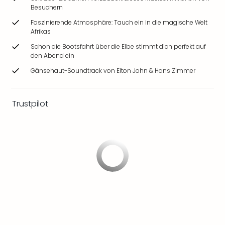
Ang
Besuchern
Wass
Faszinierende Atmosphäre: Tauch ein in die magische Welt
Trop
Afrikas
Isla
Schon die Bootsfahrt über die Elbe stimmt dich perfekt auf
The
den Abend ein
Erdi
Gänsehaut-Soundtrack von Elton John & Hans Zimmer
Rula
Bad
Sch
Trustpilot
aqu
The
Sins
alle
Ang
Zoo
&
Safa
Erle
Zoo
Han