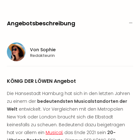
Sere
Park
Allw
Müns
Angebotsbeschreibung
Zoo
Leip
Safa
Beek
Von
Sophie
Redakteurin
Ber
ZOO
Erle
Gels
KÖNIG DER LÖWEN Angebot
Welt
Wal
Die Hansestadt Hamburg hat sich in den letzten Jahren
Nau
zu einem der
bedeutendsten Musicalstandorten der
Aqu
Welt
entwickelt. Vor Vergleichen mit den Metropolen
Zool
New York oder London braucht sich die Elbstadt
Gar
keinesfalls zu scheuen. Bedeutend dazu beigetragen
Berli
alle
hat vor allem ein
Musical
, das Ende 2021 sein
20-
Ang