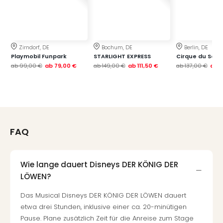
Fest
Stör
Fest
Mus
Fuld
Zirndorf, DE
Bochum, DE
Berlin, DE
Are
Playmobil Funpark
STARLIGHT EXPRESS
Cirque du Soleil
di
ab
99,00 €
ab
79,00 €
ab
149,00 €
ab
111,50 €
ab
137,00 €
ab
1
Ver
alle
Ang
Musi
Musi
FAQ
Ham
alle
Ang
Kultu
Wie lange dauert Disneys DER KÖNIG DER
&
LÖWEN?
Spor
Das Musical Disneys DER KÖNIG DER LÖWEN dauert
Mus
etwa drei Stunden, inklusive einer ca. 20-minütigen
Tec
Pause. Plane zusätzlich Zeit für die Anreise zum Stage
Sins