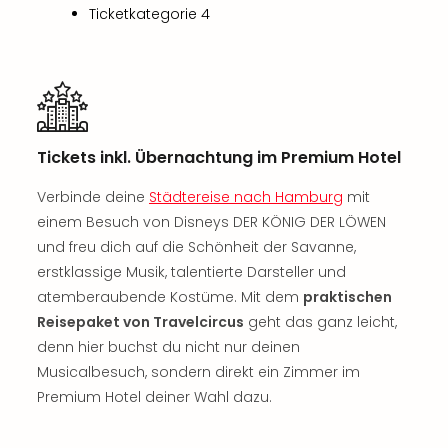
Sch
Ticketkategorie 4
und
das
Biest
Wie
Mari
Ther
Sta
Tickets inkl. Übernachtung im Premium Hotel
Ente
Verbinde deine
Städtereise nach Hamburg
mit
Das
Pha
einem Besuch von Disneys DER KÖNIG DER LÖWEN
der
und freu dich auf die Schönheit der Savanne,
Ope
erstklassige Musik, talentierte Darsteller und
Köln
atemberaubende Kostüme. Mit dem
praktischen
Tan
Reisepaket von Travelcircus
geht das ganz leicht,
der
denn hier buchst du nicht nur deinen
Vam
Musicalbesuch, sondern direkt ein Zimmer im
alle
Premium Hotel deiner Wahl dazu.
Ang
Sho
&