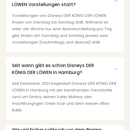
LÖWEN Vorstellungen statt?
Even
at
Vorstellungen von Disneys DER KÖNIG DER LÖWEN
War
finden von Dienstag bis Sonntag statt. Während es
Bros.
unter der Woche nur eine Abendvorstellung pro Tag
Stud
gibt, finden am Samstag und Sonntag jeweils zwei
Tour
Vorstellungen (nachmittags und abends) statt.
Lon
–
The
Mak
Seit wann gibt es schon Disneys DER
of
KÖNIG DER LÖWEN in Hamburg?
Harr
Pott
Seit Dezember 2001 begeistert Disneys DER KÖNIG DER
Form
LÖWEN in Hamburg mit der berührenden Geschichte
1
rund um Simba, seinen Vater Mufasa, den
Die
machthungrigen Onkel Scar und dem weisen Affen
Auss
Rafiki.
Imme
Auss
alle
Wie viel früher sollte ich vor dem Beginn