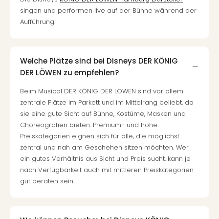
in
singen und performen live auf der Bühne während der
Köln
Aufführung.
Konz
in
Düss
Welche Plätze sind bei Disneys DER KÖNIG
Well
DER LÖWEN zu empfehlen?
Well
Deu
Beim Musical DER KÖNIG DER LÖWEN sind vor allem
Allg
zentrale Plätze im Parkett und im Mittelrang beliebt, da
Baye
sie eine gute Sicht auf Bühne, Kostüme, Masken und
Wal
Choreografien bieten. Premium- und hohe
Baye
Preiskategorien eignen sich für alle, die möglichst
Bod
zentral und nah am Geschehen sitzen möchten. Wer
Harz
ein gutes Verhältnis aus Sicht und Preis sucht, kann je
Nor
NRW
nach Verfügbarkeit auch mit mittleren Preiskategorien
Ost
gut beraten sein.
Sch
alle
Ang