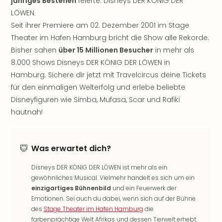
jähriges Bestehen
feierte: Disneys DER KÖNIG DER
noc
LÖWEN.
meh
Seit ihrer Premiere am 02. Dezember 2001 im Stage
Frei
Theater im Hafen Hamburg bricht die Show alle Rekorde.
Frei
Bisher sahen
über 15 Millionen Besucher
in mehr als
Eur
8.000 Shows Disneys DER KÖNIG DER LÖWEN in
Frei
Deu
Hamburg. Sichere dir jetzt mit Travelcircus deine Tickets
Frei
für den einmaligen Welterfolg und erlebe beliebte
Nied
Disneyfiguren wie Simba, Mufasa, Scar und Rafiki
Frei
hautnah!
Öste
Frei
Fran
Was erwartet dich?
Musi
&
Disneys DER KÖNIG DER LÖWEN ist mehr als ein
Sho
gewöhnliches Musical. Vielmehr handelt es sich um ein
Musi
einzigartiges Bühnenbild
und ein Feuerwerk der
Starl
Emotionen. Sei auch du dabei, wenn sich auf der Bühne
Expr
des
Stage Theater im Hafen Hamburg
die
Moul
farbenprächtige Welt Afrikas und dessen Tierwelt erhebt.