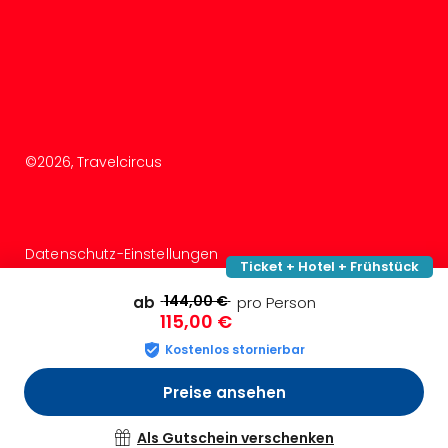
Haa
Rot
alle
Ang
Itali
Rom
alle
©
2026
, Travelcircus
Ang
Urla
Urla
Urla
Datenschutz-Einstellungen
in
Ticket + Hotel + Frühstück
Itali
Urla
144,00 €
ab
pro Person
115,00 €
am
See
Kostenlos stornierbar
Urla
am
Preise ansehen
Gar
Urla
Als Gutschein verschenken