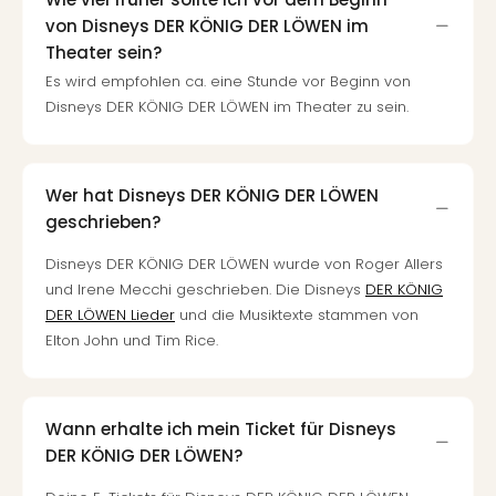
Ang
von Disneys DER KÖNIG DER LÖWEN im
Spor
Theater sein?
Skiu
Es wird empfohlen ca. eine Stunde vor Beginn von
in
Disneys DER KÖNIG DER LÖWEN im Theater zu sein.
Deu
Skiu
in
Öste
Wer hat Disneys DER KÖNIG DER LÖWEN
Form
geschrieben?
1
Reis
Disneys DER KÖNIG DER LÖWEN wurde von Roger Allers
Konz
und Irene Mecchi geschrieben. Die Disneys
DER KÖNIG
Konz
DER LÖWEN Lieder
und die Musiktexte stammen von
Pitbu
Elton John und Tim Rice.
Karo
G
Back
Boy
Wann erhalte ich mein Ticket für Disneys
Disn
DER KÖNIG DER LÖWEN?
in