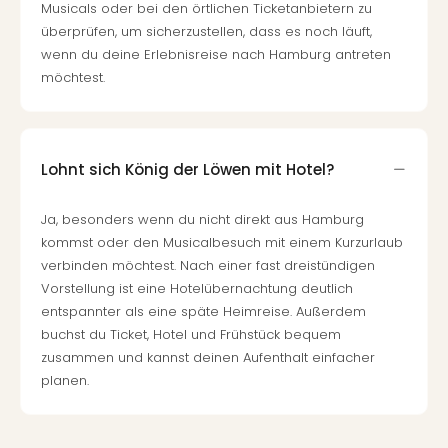
Musicals oder bei den örtlichen Ticketanbietern zu
Ang
überprüfen, um sicherzustellen, dass es noch läuft,
Kurz
wenn du deine Erlebnisreise nach Hamburg antreten
Kurz
möchtest.
Deu
Kurz
Ost
Kurz
Nor
Lohnt sich König der Löwen mit Hotel?
Kurz
Baye
Ja, besonders wenn du nicht direkt aus Hamburg
Kurz
kommst oder den Musicalbesuch mit einem Kurzurlaub
Harz
verbinden möchtest. Nach einer fast dreistündigen
Kurz
Vorstellung ist eine Hotelübernachtung deutlich
Sch
entspannter als eine späte Heimreise. Außerdem
Kurz
buchst du Ticket, Hotel und Frühstück bequem
Bod
zusammen und kannst deinen Aufenthalt einfacher
Kurz
planen.
Allg
alle
Ang