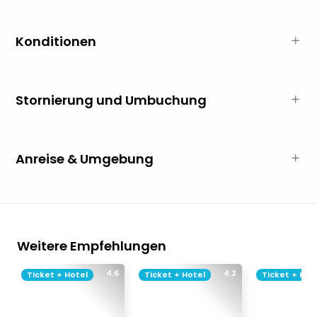
Qua
Com
Club
Konditionen
Pret
Wo
alle
Stornierung und Umbuchung
Ang
TV
Sho
ZDF
Anreise & Umgebung
Fern
in
Main
Stef
Raa
Sho
Weitere Empfehlungen
alle
Ang
4.6
4.2
Ticket + Hotel
Ticket + Hotel
Ticket + Hot
Fest
Dom