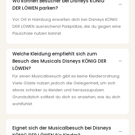
Wo können Besucher bei Disneys KÖNIG
Well
DER LÖWEN parken?
Eur
Deu
Vor Ort in Hamburg erwarten dich bei Disneys KÖNIG
Itali
DER LÖWEN ausreichend Parkplätze, die du gegen eine
Nied
Pauschale nutzen kannst.
Öste
Pole
Südt
Welche Kleidung empfiehlt sich zum
Mar
Besuch des Musicals Disneys KÖNIG DER
Karl
LÖWEN?
alle
Ang
Für einen Musicalbesuch gibt es keine Kleiderordnung.
The
Viele Gäste nutzen jedoch die Gelegenheit, um sich
The
etwas schicker zu kleiden und herauszuputzen.
Erdi
Grundsätzlich solltest du dich so anziehen, wie du dich
Trop
wohlfühlst.
Isla
The
Bad
Eignet sich der Musicalbesuch bei Disneys
Wöri