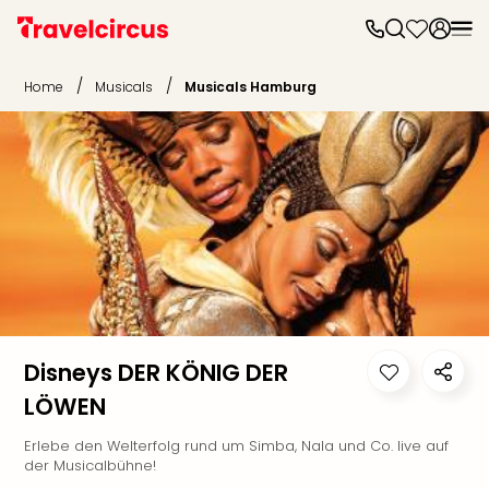
Frei
Frei
/
/
Home
Musicals
Musicals Hamburg
Disn
Paris
Disn
Paris
Take
Eur
Park
Rust
Phan
Heid
Park
Reso
Disneys DER KÖNIG DER
Mov
LÖWEN
Park
Play
Erlebe den Welterfolg rund um Simba, Nala und Co. live auf
Funp
der Musicalbühne!
Trips