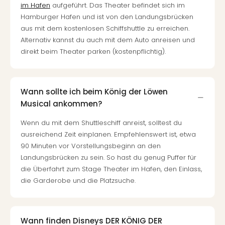
Of
im Hafen
aufgeführt. Das Theater befindet sich im
Thro
Hamburger Hafen und ist von den Landungsbrücken
Stud
aus mit dem kostenlosen Schiffshuttle zu erreichen.
Tour
Alternativ kannst du auch mit dem Auto anreisen und
Swar
direkt beim Theater parken (kostenpflichtig).
Krist
Mini
Wun
Ham
Wann sollte ich beim König der Löwen
War
Musical ankommen?
Bros.
Wenn du mit dem Shuttleschiff anreist, solltest du
Stud
ausreichend Zeit einplanen. Empfehlenswert ist, etwa
Tour
90 Minuten vor Vorstellungsbeginn an den
Lon
–
Landungsbrücken zu sein. So hast du genug Puffer für
The
die Überfahrt zum Stage Theater im Hafen, den Einlass,
Mak
die Garderobe und die Platzsuche.
of
Harr
Pott
Wann finden Disneys DER KÖNIG DER
An