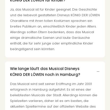
KÖNIG DER LÖWEN für Kinder?
The
Sins
Ja, das Musical ist für Kinder geeignet. Die Geschichte
Bad
und die liebevoll gestalteten Disneys KÖNIG DER LÖWEN
Sch
Charaktere mit ihren tollen Kostümen sprechen ein
Tau
breites Publikum an, einschließlich Kinder jeden Alters.
The
Allerdings sollten Eltern bedenken, dass das Musical
The
einige dramatische Szenen und laute Geräusche
Eusk
enthält, die für sehr junge oder empfindliche Kinder
Caro
The
beängstigend sein könnten.
Aqu
Prag
Bali
Wie lange läuft das Musical Disneys
The
KÖNIG DER LÖWEN noch in Hamburg?
The
Bad
Das Musical wird seit seiner Eröffnung im Jahr 2001
Wöri
erfolgreich in Hamburg aufgeführt. Es ist eines der
Rula
beliebtesten Musicals der Stadt. Allerdings können die
Eur
Spielzeiten variieren, daher ist es am besten, die
Karl
aktuellen Spieltermine auf der offiziellen Website des
alle