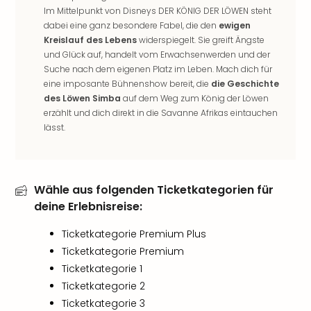
Rou
Im Mittelpunkt von Disneys DER KÖNIG DER LÖWEN steht
Das
dabei eine ganz besondere Fabel, die den
ewigen
Musi
Kreislauf des Lebens
widerspiegelt. Sie greift Ängste
Köni
und Glück auf, handelt vom Erwachsenwerden und der
der
Suche nach dem eigenen Platz im Leben. Mach dich für
Löw
eine imposante Bühnenshow bereit, die
die Geschichte
Die
des Löwen Simba
auf dem Weg zum König der Löwen
Eisk
erzählt und dich direkt in die Savanne Afrikas eintauchen
lässt.
Tarz
MJ
–
Das
Wähle aus folgenden Ticketkategorien für
Mich
Jac
deine Erlebnisreise:
Musi
Ticketkategorie Premium Plus
Der
Teuf
Ticketkategorie Premium
träg
Ticketkategorie 1
Pra
Ticketkategorie 2
Die
Ticketkategorie 3