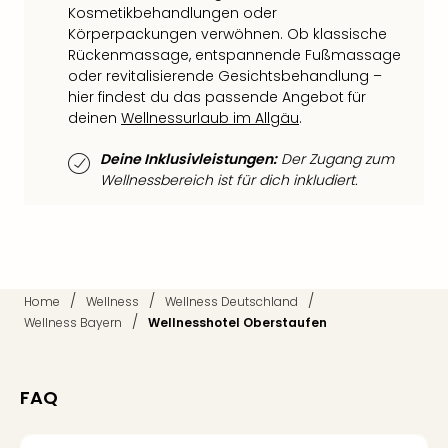
Fest
Kosmetikbehandlungen oder
Stör
Körperpackungen verwöhnen. Ob klassische
Fest
Rückenmassage, entspannende Fußmassage
Mus
oder revitalisierende Gesichtsbehandlung –
Fuld
hier findest du das passende Angebot für
Are
deinen
Wellnessurlaub im Allgäu
.
di
Ver
Deine Inklusivleistungen:
Der Zugang zum
alle
Wellnessbereich ist für dich inkludiert.
Ang
Musi
Musi
Ham
alle
/
/
/
Home
Wellness
Wellness Deutschland
Ang
/
Wellness Bayern
Wellnesshotel Oberstaufen
Kultu
&
Spor
FAQ
Mus
Tec
Sins