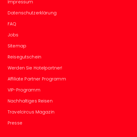
Con
Impressum
Schl
Datenschutzerklärung
Sch
Konz
FAQ
alle
Ang
Jobs
Fest
Sitemap
Glüc
Insel
Reisegutschein
Mer
Werden Sie Hotelpartner!
Lun
Black
Affiliate Partner Programm
Festi
Nibiri
VIP-Programm
Festi
Nachhaltiges Reisen
Ikar
Festi
Travelcircus Magazin
alle
Ang
Presse
Loca
Konz