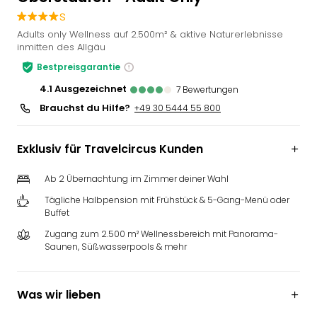
Slag
s
Eftel
Adults only Wellness auf 2.500m² & aktive Naturerlebnisse
LEG
inmitten des Allgäu
Deu
Bestpreisgarantie
Parc
4.1
ausgezeichnet
7
Bewertungen
Astér
Rast
Brauchst du Hilfe?
+49 30 5444 55 800
Lan
Baye
Exklusiv für Travelcircus Kunden
Park
Plop
Ab 2 Übernachtung im Zimmer deiner Wahl
Deu
(eh
Tägliche Halbpension mit Frühstück & 5-Gang-Menü oder
Buffet
Holi
Park
Zugang zum 2.500 m² Wellnessbereich mit Panorama-
Tivol
Saunen, Süßwasserpools & mehr
Kop
Futu
Was wir lieben
Bela
alle