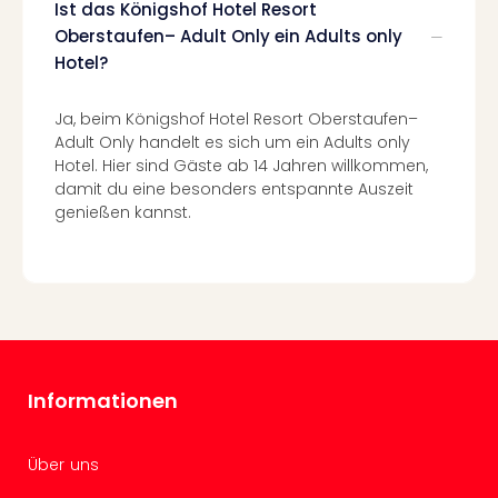
Ist das Königshof Hotel Resort
Ang
Oberstaufen– Adult Only ein Adults only
Spor
Skiu
Hotel?
in
Deu
Ja, beim Königshof Hotel Resort Oberstaufen–
Skiu
Adult Only handelt es sich um ein Adults only
in
Hotel. Hier sind Gäste ab 14 Jahren willkommen,
Öste
damit du eine besonders entspannte Auszeit
Form
genießen kannst.
1
Reis
Konz
Konz
Pitbu
Karo
G
Informationen
Back
Boy
Disn
Über uns
in