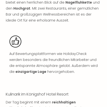
Sch
bietet einen herrlichen Blick auf die
Nagelfluhkette
und
und
den
Hochgrat
. Mit zwei Restaurants, einer gemütlichen
das
Bar und großzügigen Wellnessbereichen ist es der
Biest
ideale Ort für eine erholsame Auszeit.
Wie
Mari
Ther
Sta
Ente
Das
Pha
Auf Bewertungsplattformen wie HolidayCheck
der
werden besonders die freundlichen Mitarbeiter und
Ope
die entspannte Atmosphäre gelobt. Außerdem wird
Köln
die
einzigartige Lage
hervorgehoben.
Tan
der
Vam
alle
Kulinarik im Königshof Hotel Resort
Ang
Sho
Der Tag beginnt mit einem
reichhaltigen
&