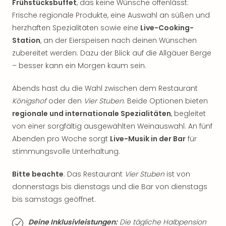
Frühstücksbuffet
, das keine Wünsche offenlässt:
Thea
Frische regionale Produkte, eine Auswahl an süßen und
ABB
herzhaften Spezialitäten sowie eine
Live-Cooking-
Voy
Station
, an der Eierspeisen nach deinen Wünschen
in
Lon
zubereitet werden. Dazu der Blick auf die Allgäuer Berge
Harr
– besser kann ein Morgen kaum sein.
Pott
Thea
Abends hast du die Wahl zwischen dem Restaurant
Lon
Königshof
oder den
Vier Stuben
. Beide Optionen bieten
GOP
regionale und internationale Spezialitäten
, begleitet
Vari
von einer sorgfältig ausgewählten Weinauswahl. An fünf
Thea
Abenden pro Woche sorgt
Live-Musik in der Bar
für
Frie
stimmungsvolle Unterhaltung.
Pala
Berli
Bitte beachte
: Das Restaurant
Vier Stuben
ist von
Fest
Neu
donnerstags bis dienstags und die Bar von dienstags
Fest
bis samstags geöffnet.
Bad
Bad
Deine Inklusivleistungen:
Die tägliche Halbpension