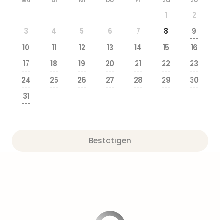
Mo
Di
Mi
Do
Fr
Sa
So
Sere
Park
1
2
Allw
3
4
5
6
7
8
9
Müns
---
Zoo
10
11
12
13
14
15
16
Leip
---
---
---
---
---
---
---
17
18
19
20
21
22
23
Safa
---
---
---
---
---
---
---
Beek
24
25
26
27
28
29
30
Ber
---
---
---
---
---
---
---
31
ZOO
---
Erle
Gels
Welt
Bestätigen
Wal
Nau
Aqu
Zool
Gar
Berli
alle
Ang