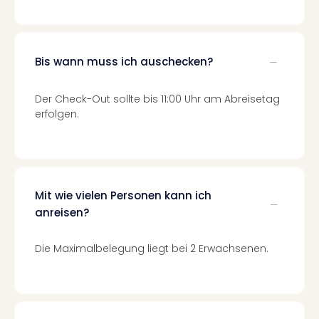
Of
Thro
Stud
Tour
Bis wann muss ich auschecken?
Swar
Krist
Mini
Der Check-Out sollte bis 11:00 Uhr am Abreisetag
Wun
erfolgen.
Ham
War
Bros.
Stud
Tour
Mit wie vielen Personen kann ich
Lon
anreisen?
–
The
Die Maximalbelegung liegt bei 2 Erwachsenen.
Mak
of
Harr
Pott
An