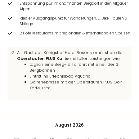
Ang
Entspannung pur im charmanten Bergdorf in den Allgäuer
Alpen
Wass
Trop
Idealer Ausgangspunkt für Wanderungen, E-Bike-Touren &
Isla
Skitage
The
2 Hotelrestaurants mit regionalen & internationalen Speisen
Erdi
Rula
Bad
Als Gast des Königshof Hotel Resorts erhältst du die
Sch
Oberstaufen PLUS Karte
mit tollen Leistungen wie:
täglich eine Berg- & Talfahrt mit einer der 3
aqu
Bergbahnen
The
Eintritt ins Erlebnisbad Aquaria
Sins
Golferlebnisse mit der Oberstaufen PLUS Golf
alle
Karte, uvm.
Ang
Zoo
&
Safa
Erle
August 2026
Zoo
Han