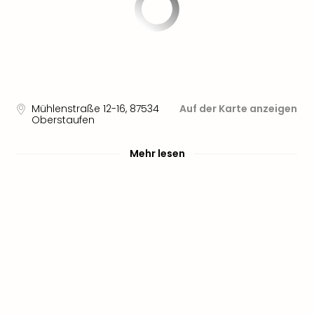
noc
meh
Frei
Frei
Eur
Frei
Deu
Mühlenstraße 12-16
,
87534
Auf der Karte anzeigen
Oberstaufen
Frei
Nied
Frei
Mehr lesen
Öste
Frei
Fran
Musi
&
Sho
Musi
Starl
Expr
Moul