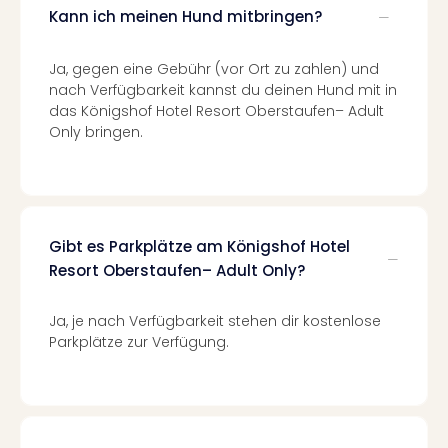
Kann ich meinen Hund mitbringen?
Even
at
War
Ja, gegen eine Gebühr (vor Ort zu zahlen) und
Bros.
nach Verfügbarkeit kannst du deinen Hund mit in
Stud
das Königshof Hotel Resort Oberstaufen– Adult
Tour
Only bringen.
Lon
–
The
Mak
of
Gibt es Parkplätze am Königshof Hotel
Harr
Resort Oberstaufen– Adult Only?
Pott
Form
Ja, je nach Verfügbarkeit stehen dir kostenlose
1
Parkplätze zur Verfügung.
Die
Auss
Imme
Auss
alle