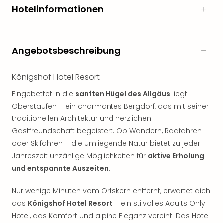
Rou
Hotelinformationen
Das
Musi
Köni
der
Angebotsbeschreibung
Löw
Die
Königshof Hotel Resort
Eisk
Tarz
Eingebettet in die
sanften Hügel des Allgäus
liegt
MJ
Oberstaufen – ein charmantes Bergdorf, das mit seiner
–
traditionellen Architektur und herzlichen
Das
Gastfreundschaft begeistert. Ob Wandern, Radfahren
Mich
oder Skifahren – die umliegende Natur bietet zu jeder
Jac
Jahreszeit unzählige Möglichkeiten für
aktive Erholung
Musi
und entspannte Auszeiten
.
Der
Teuf
Nur wenige Minuten vom Ortskern entfernt, erwartet dich
träg
Pra
das
Königshof Hotel Resort
– ein stilvolles Adults Only
Die
Hotel, das Komfort und alpine Eleganz vereint. Das Hotel