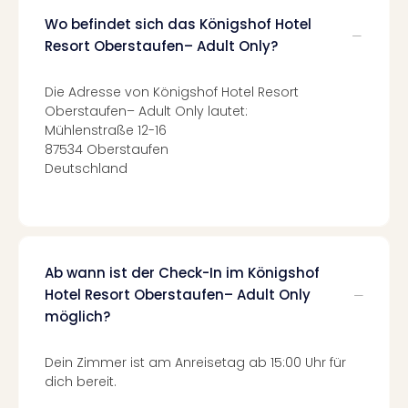
Mer
Wo befindet sich das Königshof Hotel
Ben
Resort Oberstaufen– Adult Only?
Mus
Stut
Die Adresse von Königshof Hotel Resort
Pors
Oberstaufen– Adult Only lautet:
Mus
Mühlenstraße 12-16
Auto
87534 Oberstaufen
Wolf
Deutschland
BM
Mus
in
Mün
Barb
Ab wann ist der Check-In im Königshof
Mus
Tec
Hotel Resort Oberstaufen– Adult Only
Spey
möglich?
alle
Ang
Dein Zimmer ist am Anreisetag ab 15:00 Uhr für
Auss
dich bereit.
Ga