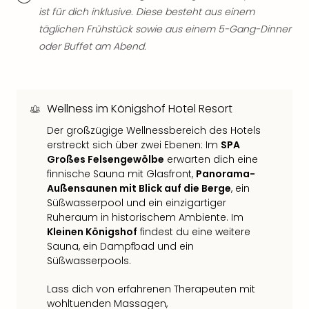
Qua
ist für dich inklusive. Diese besteht aus einem
Com
täglichen Frühstück sowie aus einem 5-Gang-Dinner
Club
oder Buffet am Abend.
Pret
Wo
alle
Ang
Wellness im Königshof Hotel Resort
TV
Sho
Der großzügige Wellnessbereich des Hotels
ZDF
erstreckt sich über zwei Ebenen: Im
SPA
Fern
Großes Felsengewölbe
erwarten dich eine
in
finnische Sauna mit Glasfront,
Panorama-
Main
Außensaunen mit Blick auf die Berge
, ein
Stef
Süßwasserpool und ein einzigartiger
Ruheraum in historischem Ambiente. Im
Raa
Kleinen Königshof
findest du eine weitere
Sho
Sauna, ein Dampfbad und ein
alle
Süßwasserpools.
Ang
Fest
Lass dich von erfahrenen Therapeuten mit
Dom
wohltuenden Massagen,