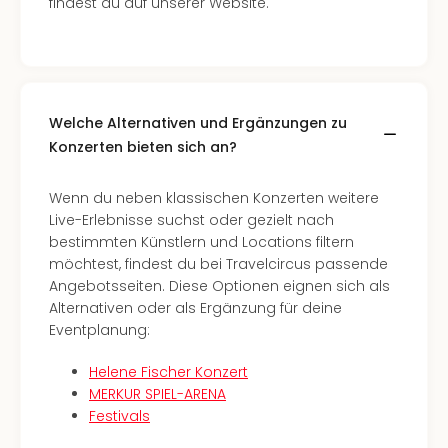
findest du auf unserer Website.
Qua
Com
Club
Pret
Wo
alle
Welche Alternativen und Ergänzungen zu
Ang
Konzerten bieten sich an?
TV
Sho
Wenn du neben klassischen Konzerten weitere
ZDF
Live-Erlebnisse suchst oder gezielt nach
Fern
bestimmten Künstlern und Locations filtern
in
möchtest, findest du bei Travelcircus passende
Main
Angebotsseiten. Diese Optionen eignen sich als
Stef
Alternativen oder als Ergänzung für deine
Raa
Eventplanung:
Sho
alle
Helene Fischer Konzert
Ang
MERKUR SPIEL-ARENA
Fest
Festivals
Dom