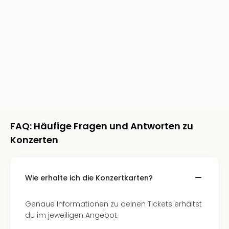
Rou
Das
Musi
Köni
der
Löw
Die
Eisk
Tarz
MJ
–
FAQ: Häufige Fragen und Antworten zu
Das
Konzerten
Mich
Jac
Musi
Der
Wie erhalte ich die Konzertkarten?
Teuf
träg
Genaue Informationen zu deinen Tickets erhältst
Pra
du im jeweiligen Angebot.
Die