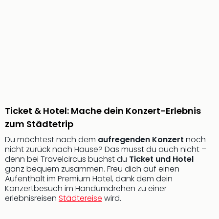
Sere
Park
Allw
Müns
Zoo
Leip
Safa
Beek
Ber
ZOO
Erle
Ticket & Hotel: Mache dein Konzert-Erlebnis
Gels
zum Städtetrip
Welt
Du möchtest nach dem
aufregenden Konzert
noch
Wal
nicht zurück nach Hause? Das musst du auch nicht –
Nau
denn bei Travelcircus buchst du
Ticket und Hotel
Aqu
ganz bequem zusammen. Freu dich auf einen
Zool
Aufenthalt im Premium Hotel, dank dem dein
Gar
Konzertbesuch im Handumdrehen zu einer
Berli
erlebnisreisen
Städtereise
wird.
alle
Ang