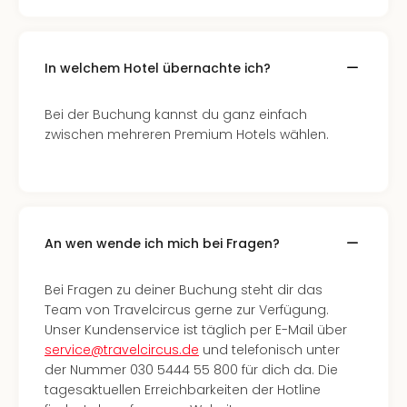
Thea
ABB
Voy
In welchem Hotel übernachte ich?
in
Lon
Harr
Bei der Buchung kannst du ganz einfach
Pott
zwischen mehreren Premium Hotels wählen.
Thea
Lon
GOP
Vari
Thea
An wen wende ich mich bei Fragen?
Frie
Pala
Bei Fragen zu deiner Buchung steht dir das
Berli
Team von Travelcircus gerne zur Verfügung.
Fest
Unser Kundenservice ist täglich per E-Mail über
Neu
service@travelcircus.de
und telefonisch unter
Fest
der Nummer 030 5444 55 800 für dich da. Die
Bad
tagesaktuellen Erreichbarkeiten der Hotline
Bad