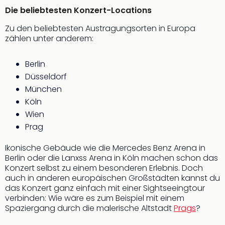
noc
Die beliebtesten Konzert-Locations
meh
Zu den beliebtesten Austragungsorten in Europa
Frei
zählen unter anderem:
Frei
Eur
Berlin
Frei
Deu
Düsseldorf
Frei
München
Nied
Köln
Frei
Wien
Öste
Prag
Frei
Fran
Ikonische Gebäude wie die Mercedes Benz Arena in
Musi
Berlin oder die Lanxss Arena in Köln machen schon das
&
Konzert selbst zu einem besonderen Erlebnis. Doch
Sho
auch in anderen europäischen Großstädten kannst du
Musi
das Konzert ganz einfach mit einer Sightseeingtour
Starl
verbinden: Wie wäre es zum Beispiel mit einem
Expr
Spaziergang durch die malerische Altstadt
Prags
?
Moul