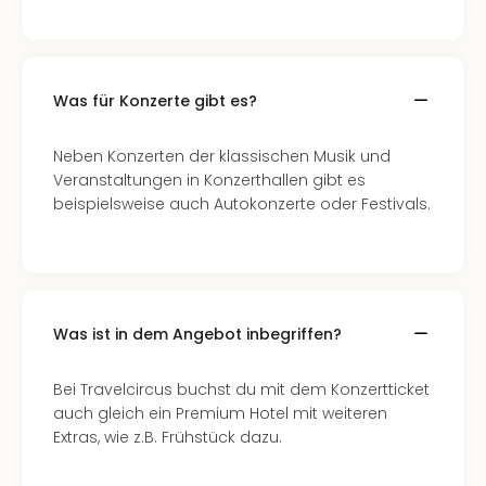
Sch
und
das
Biest
Wie
Was für Konzerte gibt es?
Mari
Ther
Neben Konzerten der klassischen Musik und
Sta
Veranstaltungen in Konzerthallen gibt es
Ente
beispielsweise auch Autokonzerte oder Festivals.
Das
Pha
der
Ope
Köln
Was ist in dem Angebot inbegriffen?
Tan
der
Vam
Bei Travelcircus buchst du mit dem Konzertticket
alle
auch gleich ein Premium Hotel mit weiteren
Ang
Extras, wie z.B. Frühstück dazu.
Sho
&