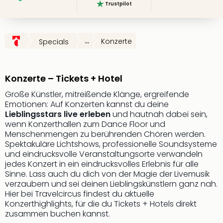
Trustpilot
Slag
Eftel
LEG
...
Konzerte
Specials
Deu
Parc
Astér
Rast
Konzerte – Tickets + Hotel
Lan
Große Künstler, mitreißende Klänge, ergreifende
Baye
Emotionen: Auf Konzerten kannst du deine
Park
Lieblingsstars live erleben
und hautnah dabei sein,
Plop
wenn Konzerthallen zum Dance Floor und
Deu
Menschenmengen zu berührenden Chören werden.
(eh
Spektakuläre Lichtshows, professionelle Soundsysteme
Holi
und eindrucksvolle Veranstaltungsorte verwandeln
Park
jedes Konzert in ein eindrucksvolles Erlebnis für alle
Sinne. Lass auch du dich von der Magie der Livemusik
Tivol
verzaubern und sei deinen Lieblingskünstlern ganz nah.
Kop
Hier bei Travelcircus findest du aktuelle
Futu
Konzerthighlights, für die du Tickets + Hotels direkt
Bela
zusammen buchen kannst.
alle