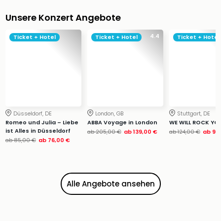
Ang
Wass
Unsere Konzert Angebote
Trop
4.4
Isla
Ticket + Hotel
Ticket + Hotel
Ticket + Hotel
The
Erdi
Rula
Bad
Sch
aqu
The
Düsseldorf, DE
London, GB
Stuttgart, DE
Romeo und Julia – Liebe
ABBA Voyage in London
WE WILL ROCK YO
Sins
ist Alles in Düsseldorf
ab
205,00 €
ab
139,00 €
ab
124,00 €
ab
99
alle
ab
85,00 €
ab
76,00 €
Ang
Zoo
&
Safa
Alle Angebote ansehen
Erle
Zoo
Han