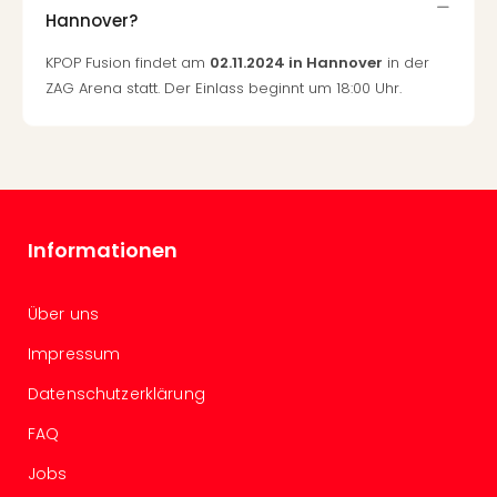
Of
Hannover?
Thro
Stud
KPOP Fusion findet am
02.11.2024 in Hannover
in der
Tour
ZAG Arena statt. Der Einlass beginnt um 18:00 Uhr.
Swar
Krist
Mini
Wun
Ham
War
Informationen
Bros.
Stud
Tour
Über uns
Lon
–
Impressum
The
Datenschutzerklärung
Mak
of
FAQ
Harr
Pott
Jobs
An