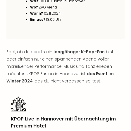
Was?
KPOP Fusion in Hannover
Rou
Wo?
ZAG Arena
Das
Wann?
02.11.2024
Musi
Einlass?
18:00 Uhr
Köni
der
Löw
Die
Eisk
Egal, ob du bereits ein
langjähriger K-Pop-Fan
bist.
Tarz
oder einfach nur einen spannenden Abend voller
MJ
mitreißender Performance, Musik und Tanz erleben
–
Das
möchtest, KPOP Fusion in Hannover ist
das Event im
Mich
Winter 2024
, das du nicht verpassen solltest.
Jac
Musi
Der
Teuf
träg
KPOP Live in Hannover mit Übernachtung im
Pra
Die
Premium Hotel