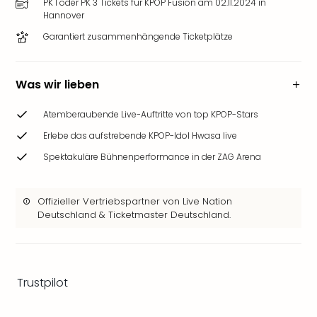
PK 1 oder PK 3 Tickets für KPOP Fusion am 02.11.2024 in
Ang
Hannover
Wass
Garantiert zusammenhängende Ticketplätze
Trop
Isla
The
Was wir lieben
Erdi
Rula
Atemberaubende Live-Auftritte von top KPOP-Stars
Bad
Sch
Erlebe das aufstrebende KPOP-Idol Hwasa live
aqu
Spektakuläre Bühnenperformance in der ZAG Arena
The
Sins
alle
Offizieller Vertriebspartner von Live Nation
Ang
Deutschland & Ticketmaster Deutschland.
Zoo
&
Safa
Erle
Trustpilot
Zoo
Han