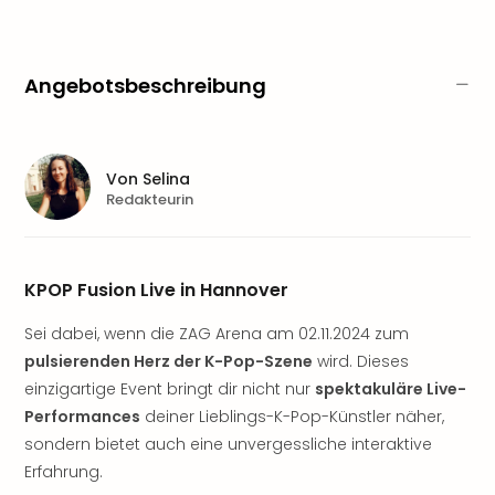
Sere
Park
Allw
Müns
Angebotsbeschreibung
Zoo
Leip
Safa
Beek
Von
Selina
Ber
Redakteurin
ZOO
Erle
Gels
KPOP Fusion Live in Hannover
Welt
Wal
Sei dabei, wenn die ZAG Arena am 02.11.2024 zum
Nau
pulsierenden Herz der K-Pop-Szene
wird. Dieses
Aqu
einzigartige Event bringt dir nicht nur
spektakuläre Live-
Zool
Performances
deiner Lieblings-K-Pop-Künstler näher,
Gar
Berli
sondern bietet auch eine unvergessliche interaktive
alle
Erfahrung.
Ang