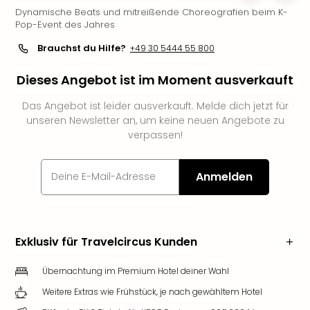
Dynamische Beats und mitreißende Choreografien beim K-
Slag
Pop-Event des Jahres
Eftel
LEG
Brauchst du Hilfe?
+49 30 5444 55 800
Deu
Parc
Dieses Angebot ist im Moment ausverkauft
Astér
Rast
Das Angebot ist leider ausverkauft. Melde dich jetzt für
Lan
unseren Newsletter an, um keine neuen Angebote zu
verpassen!
Baye
Park
Plop
Anmelden
Deu
(eh
Holi
Park
Exklusiv für Travelcircus Kunden
Tivol
Kop
Übernachtung im Premium Hotel deiner Wahl
Futu
Bela
Weitere Extras wie Frühstück, je nach gewähltem Hotel
alle