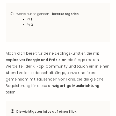
noc
meh
Wähle aus folgenden
Ticketkategorien
:
Frei
PK 1
Frei
PK 3
Eur
Frei
Deu
Frei
Nied
Mach dich bereit für deine Lieblingskünstler, die mit
Frei
explosiver Energie und Präzision
die Stage rocken.
Öste
Werde Teil der K-Pop-Community und tauch ein in einen
Frei
Abend voller Leidenschaft. Singe, tanze und feiere
Fran
Musi
gemeinsam mit Tausenden von Fans, die die gleiche
&
Begeisterung für diese
einzigartige Musikrichtung
Sho
teilen.
Musi
Starl
Expr
Die wichtigsten Infos auf einen Blick
Moul