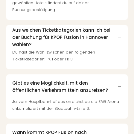
gewählten Hotels findest du auf deiner
Mer
Buchungsbestätigung.
Ben
Mus
Stut
Aus welchen Ticketkategorien kann ich bei
Pors
Mus
der Buchung für KPOP Fusion in Hannover
Auto
wählen?
Wolf
Du hast die Wahl zwischen den folgenden
BM
Ticketkategorien: PK 1 oder PK 3.
Mus
in
Mün
Barb
Gibt es eine Möglichkeit, mit den
Mus
öffentlichen Verkehrsmitteln anzureisen?
Tec
Ja, vom Hauptbahnhof aus erreichst du die ZAG Arena
Spey
unkompliziert mit der Stadtbahn-Linie 6.
alle
Ang
Auss
Ga
Wann kommt KPOP Fusion nach