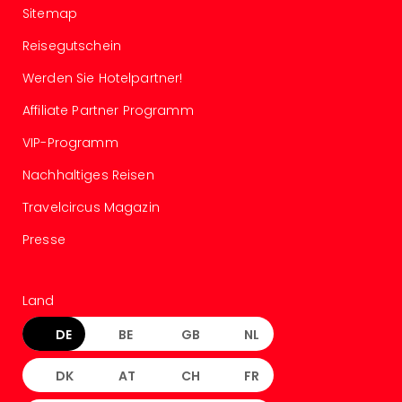
Sitemap
Even
at
Reisegutschein
War
Bros.
Werden Sie Hotelpartner!
Stud
Affiliate Partner Programm
Tour
Lon
VIP-Programm
–
Nachhaltiges Reisen
The
Mak
Travelcircus Magazin
of
Harr
Presse
Pott
Form
1
Land
Die
Auss
DE
BE
GB
NL
Imme
Auss
DK
AT
CH
FR
alle