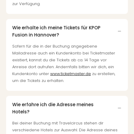
Fest
zur Verfügung.
Stör
Fest
Mus
Fuld
Wie erhalte ich meine Tickets für KPOP
Are
Fusion in Hannover?
di
Ver
Sofern für die in der Buchung angegebene
alle
Mailadresse auch ein Kundenkonto bei Ticketmaster
Ang
existiert, kannst du die Tickets ab ca. 14 Tage vor
Musi
Anreise dort aufrufen. Andernfalls bitten wir dich, ein
Musi
Kundenkonto unter
www.ticketmaster.de
zu erstellen,
Ham
um die Tickets zu erhalten.
alle
Ang
Kultu
Wie erfahre ich die Adresse meines
&
Spor
Hotels?
Mus
Bei deiner Buchung mit Travelcircus stehen dir
Tec
verschiedene Hotels zur Auswahl. Die Adresse deines
Sins