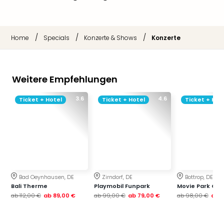
Thea
ABB
Voy
/
/
/
Home
Specials
Konzerte & Shows
Konzerte
in
Lon
Harr
Pott
Weitere Empfehlungen
Thea
Lon
3.6
4.6
Ticket + Hotel
Ticket + Hotel
Ticket + Hot
GOP
Vari
Thea
Frie
Pala
Berli
Fest
Bad Oeynhausen, DE
Zirndorf, DE
Bottrop, DE
Neu
Bali Therme
Playmobil Funpark
Movie Park Ge
Fest
ab
112,00 €
ab
89,00 €
ab
99,00 €
ab
79,00 €
ab
98,00 €
ab
7
Bad
Bad