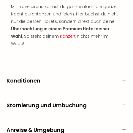
Sch
Mit Travelcircus kannst du ganz einfach die ganze
und
das
Nacht durchtanzen und feiern. Hier buchst du nicht
Biest
nur die besten Tickets, sondern direkt auch deine
Wie
Übernachtung in einem Premium Hotel deiner
Mari
Wahl
. So steht deinem
Konzert
nichts mehr im
Ther
Wege!
Sta
Ente
Das
Pha
der
Ope
Konditionen
Köln
Tan
der
Stornierung und Umbuchung
Vam
alle
Ang
Sho
Anreise & Umgebung
&