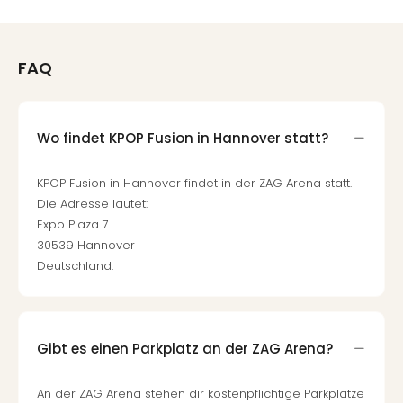
Qua
Com
Club
FAQ
Pret
Wo
alle
Ang
Wo findet KPOP Fusion in Hannover statt?
TV
Sho
KPOP Fusion in Hannover findet in der ZAG Arena statt.
ZDF
Die Adresse lautet:
Fern
in
Expo Plaza 7
Main
30539 Hannover
Stef
Deutschland.
Raa
Sho
alle
Ang
Gibt es einen Parkplatz an der ZAG Arena?
Fest
Dom
An der ZAG Arena stehen dir kostenpflichtige Parkplätze