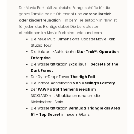
noc
Der Movie Park hält zahlreiche Fahrgeschäfte für die
meh
ganze Familie bereit. Ob rasant und
adrenalinreich
Frei
oder kinderfreundlich
– in dem Freizeitpark in NRW ist
Frei
für jeden das Richtige dabei. Die beliebtesten
Eur
Attraktionen im Movie Park sind unter anderem:
Frei
Die neue Multi-Dimensions-Coaster Movie Park
Deu
Studio Tour
Frei
Die Katapult-Achterbahn
Star Trek™: Operation
Nied
Enterprise
Frei
Die Wasserattraktion
Excalibur – Secrets of the
Dark Forest
Öste
Der Gyro-Drop-Tower
The High Fall
Frei
Die Indoor-Achterbahn
Van Helsing’s Factory
Fran
Der
PAW Patrol Themenbereich
im
Musi
NICKLAND mit Attraktionen rund um die
&
Nickelodeon-Serie
Sho
Die Wasserattraktion
Bermuda Triangle als Area
Musi
51 – Top Secret
in neuem Glanz
Starl
Expr
Moul