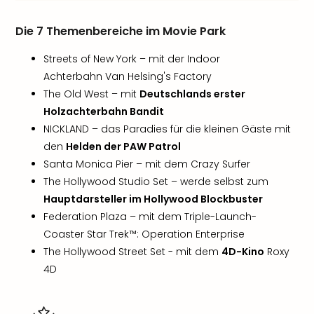
Rou
Das
Die 7 Themenbereiche im Movie Park
Musi
Köni
Streets of New York – mit der Indoor
der
Achterbahn Van Helsing's Factory
Löw
The Old West – mit
Deutschlands erster
Die
Holzachterbahn Bandit
Eisk
NICKLAND – das Paradies für die kleinen Gäste mit
Tarz
MJ
den
Helden der PAW Patrol
–
Santa Monica Pier – mit dem Crazy Surfer
Das
The Hollywood Studio Set – werde selbst zum
Mich
Hauptdarsteller im Hollywood Blockbuster
Jac
Federation Plaza – mit dem Triple-Launch-
Musi
Coaster Star Trek™: Operation Enterprise
Der
The Hollywood Street Set - mit dem
4D-Kino
Roxy
Teuf
träg
4D
Pra
Die