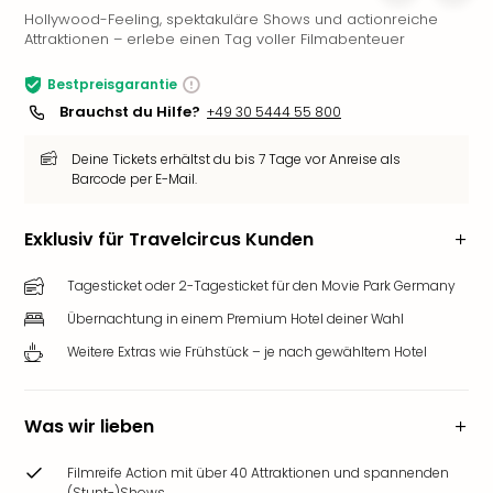
Hollywood-Feeling, spektakuläre Shows und actionreiche
Slag
Attraktionen – erlebe einen Tag voller Filmabenteuer
Eftel
LEG
Bestpreisgarantie
Deu
Brauchst du Hilfe?
+49 30 5444 55 800
Parc
Astér
Deine Tickets erhältst du bis 7 Tage vor Anreise als
Rast
Barcode per E-Mail.
Lan
Baye
Exklusiv für Travelcircus Kunden
Park
Plop
Tagesticket oder 2-Tagesticket für den Movie Park Germany
Deu
(eh
Übernachtung in einem Premium Hotel deiner Wahl
Holi
Weitere Extras wie Frühstück – je nach gewähltem Hotel
Park
Tivol
Kop
Was wir lieben
Futu
Bela
Filmreife Action mit über 40 Attraktionen und spannenden
alle
(Stunt-)Shows