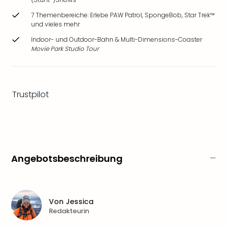
Ang
7 Themenbereiche: Erlebe PAW Patrol, SpongeBob, Star Trek™
Wass
und vieles mehr
Trop
Isla
Indoor- und Outdoor-Bahn & Multi-Dimensions-Coaster
Movie Park Studio Tour
The
Erdi
Rula
Bad
Trustpilot
Sch
aqu
The
Sins
alle
Ang
Angebotsbeschreibung
Zoo
&
Safa
Erle
Von
Jessica
Zoo
Redakteurin
Han