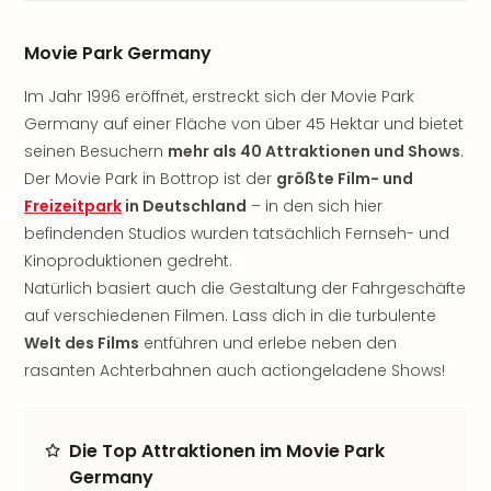
Sere
Park
Movie Park Germany
Allw
Müns
Im Jahr 1996 eröffnet, erstreckt sich der Movie Park
Zoo
Germany auf einer Fläche von über 45 Hektar und bietet
Leip
Safa
seinen Besuchern
mehr als 40 Attraktionen und Shows
.
Beek
Der Movie Park in Bottrop ist der
größte Film- und
Ber
Freizeitpark
in Deutschland
– in den sich hier
ZOO
befindenden Studios wurden tatsächlich Fernseh- und
Erle
Kinoproduktionen gedreht.
Gels
Natürlich basiert auch die Gestaltung der Fahrgeschäfte
Welt
auf verschiedenen Filmen. Lass dich in die turbulente
Wal
Nau
Welt des Films
entführen und erlebe neben den
Aqu
rasanten Achterbahnen auch actiongeladene Shows!
Zool
Gar
Berli
Die Top Attraktionen im Movie Park
alle
Germany
Ang