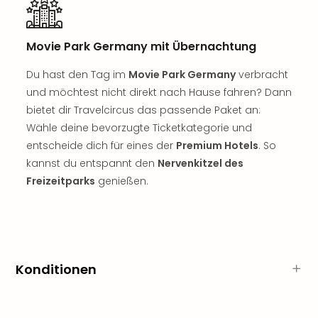
Sch
und
das
Movie Park Germany mit Übernachtung
Biest
Wie
Du hast den Tag im
Movie Park Germany
verbracht
Mari
und möchtest nicht direkt nach Hause fahren? Dann
Ther
bietet dir Travelcircus das passende Paket an:
Sta
Ente
Wähle deine bevorzugte Ticketkategorie und
Das
entscheide dich für eines der
Premium Hotels
. So
Pha
kannst du entspannt den
Nervenkitzel des
der
Freizeitparks
genießen.
Ope
Köln
Tan
der
Vam
alle
Konditionen
Ang
Sho
&