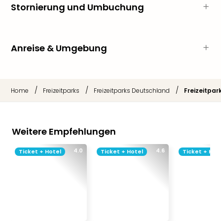
Stornierung und Umbuchung
Thea
ABB
Voy
in
Anreise & Umgebung
Lon
Harr
Pott
Thea
/
/
/
Home
Freizeitparks
Freizeitparks Deutschland
Freizeitpar
Lon
GOP
Vari
Thea
Weitere Empfehlungen
Frie
Pala
4.0
4.6
Ticket + Hotel
Ticket + Hotel
Ticket + Hot
Berli
Fest
Neu
Fest
Bad
Bad