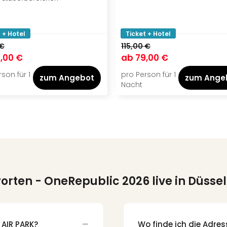
 + Hotel
Ticket + Hotel
 €
115,00 €
,00 €
ab
79,00 €
son für 1
pro Person für 1
zum Angebot
zum Ange
Nacht
worten
- OneRepublic 2026 live in Düsse
 AIR PARK?
Wo finde ich die Adre