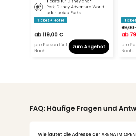
Tickets für Disneyland®
Park, Disney Adventure World
oder beide Parks
Ticket + Hotel
Ticket
99,00
ab
119,00 €
ab
79
pro Person für 1
pro Per
zum Angebot
Nacht
Nacht
FAQ: Häufige Fragen und Ant
Wie lautet die Adresse der ARENA IM OPEN