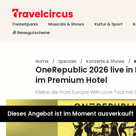
Freizeitparks
Musicals & Shows
Kultur & Sport
K
🎁 Reisegutscheine
Home
/
Specials
/
Konzerte & Shows
/
OneRepublic 2026 live in
im Premium Hotel
Erlebe die From Europe With Love Tour mit 
Dieses Angebot ist im Moment ausverkauft