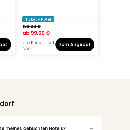
Ticket + Hotel
Ticket + Ho
132,00 €
144,00 €
ab
99,00 €
ab
115,00
pro Person für 1
pro Person f
bot
zum Angebot
Nacht
Nacht
ldorf
sse meines gebuchten Hotels?