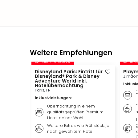
Weitere Empfehlungen
inkl. Frühstück
inkl
Disneyland Paris: Eintritt für
Playm
Disneyland® Park & Disney
Zirndor
Adventure World inkl.
Inklusi
Hotelübernachtung
Paris, FR
Ü
Inklusivleistungen
:
H
F
Übernachtung in einem
n
qualitätsgeprüften Premium
Hotel deiner Wahl
T
g
Weitere Extras wie Frühstück, je
Z
nach gewähltem Hotel
O