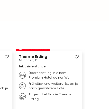
inkl. Frühstück
inkl. Frü
Therme Erding
Disneys D
München, DE
Hamburg, D
Inklusivleistungen
:
Inklusivleis
Übernachtung in einem
Übern
Premium Hotel deiner Wahl
Premi
Frühstück und weitere Extras, je
Weiter
ck, je
nach gewähltem Hotel
nach 
Tagesticket für die Therme
Ticket
Erding
DER L