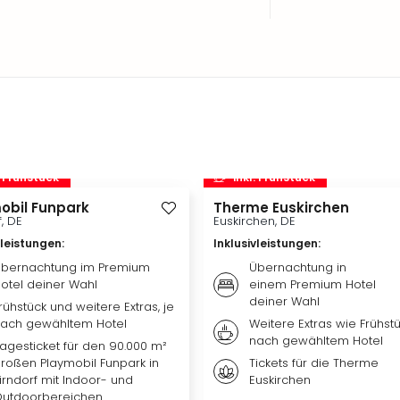
. Frühstück
inkl. Frühstück
obil Funpark
Therme Euskirchen
f, DE
Euskirchen, DE
vleistungen
:
Inklusivleistungen
:
bernachtung im Premium
Übernachtung in
otel deiner Wahl
einem Premium Hotel
deiner Wahl
rühstück und weitere Extras, je
ach gewähltem Hotel
Weitere Extras wie Frühstü
nach gewähltem Hotel
agesticket für den 90.000 m²
roßen Playmobil Funpark in
Tickets für die Therme
irndorf mit Indoor- und
Euskirchen
utdoorbereichen