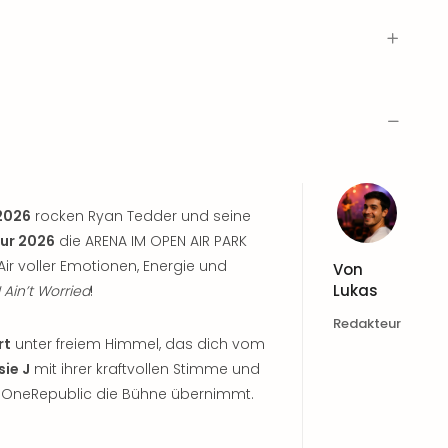
 2026
rocken Ryan Tedder und seine
our 2026
die ARENA IM OPEN AIR PARK
r voller Emotionen, Energie und
Von
Lukas
I Ain’t Worried
!
Redakteur
rt
unter freiem Himmel, das dich vom
sie J
mit ihrer kraftvollen Stimme und
or OneRepublic die Bühne übernimmt.