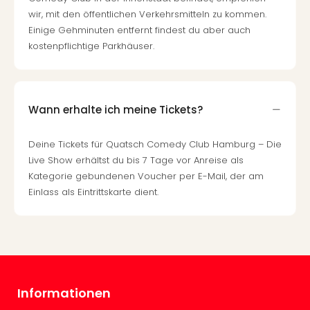
Mer
wir, mit den öffentlichen Verkehrsmitteln zu kommen.
Ben
Einige Gehminuten entfernt findest du aber auch
Mus
kostenpflichtige Parkhäuser.
Stut
Pors
Mus
Auto
Wann erhalte ich meine Tickets?
Wolf
BM
Deine Tickets für Quatsch Comedy Club Hamburg – Die
Mus
Live Show erhältst du bis 7 Tage vor Anreise als
in
Kategorie gebundenen Voucher per E-Mail, der am
Mün
Barb
Einlass als Eintrittskarte dient.
Mus
Tec
Spey
alle
Ang
Auss
Informationen
Ga