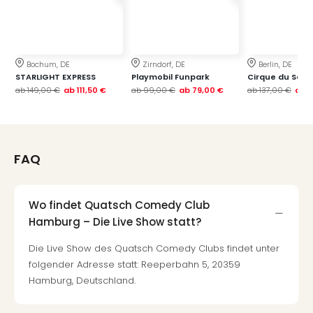
Thea
ABB
Voy
in
Bochum, DE
Zirndorf, DE
Berlin, DE
Lon
STARLIGHT EXPRESS
Playmobil Funpark
Cirque du Soleil
Harr
ab
149,00 €
ab
111,50 €
ab
99,00 €
ab
79,00 €
ab
137,00 €
ab
1
Pott
Thea
Lon
GOP
FAQ
Vari
Thea
Frie
Wo findet Quatsch Comedy Club
Pala
Hamburg – Die Live Show statt?
Berli
Fest
Die Live Show des Quatsch Comedy Clubs findet unter
Neu
folgender Adresse statt: Reeperbahn 5, 20359
Fest
Hamburg, Deutschland.
Bad
Bad