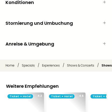
Sch
Konditionen
und
das
Biest
Wie
Stornierung und Umbuchung
Mari
Ther
Sta
Anreise & Umgebung
Ente
Das
Pha
der
/
/
/
/
Home
Specials
Experiences
Shows & Concerts
Shows
Ope
Köln
Tan
der
Weitere Empfehlungen
Vam
alle
4.2
4.6
Ticket + Hotel
Ticket + Hotel
Ticket + Hot
Ang
Sho
&