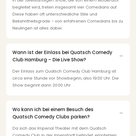
Fest
In der zweistündigen Show, die von einem Moderator
Stör
begleitet wird, treten insgesamt vier Comedians auf.
Fest
Diese haben oft unterschiedliche Stile und
Mus
Bekanntheitsgrade – von erfahrenen Comedians bis zu
Fuld
Neulingen ist alles dabei.
Are
di
Ver
Wann ist der Einlass bei Quatsch Comedy
alle
Club Hamburg – Die Live Show?
Ang
Musi
Der Einlass zum Quatsch Comedy Club Hamburg ist
Musi
circa eine Stunde vor Showbeginn, also 19:00 Uhr. Die
Ham
Show beginnt dann 20:00 Uhr
alle
Ang
Kultu
&
Wo kann ich bei einem Besuch des
Spor
Quatsch Comedy Clubs parken?
Mus
Tec
Da sich das Imperial Theater mit dem Quatsch
Sins
Comedy Club in der Innenstadt befindet, empfehlen