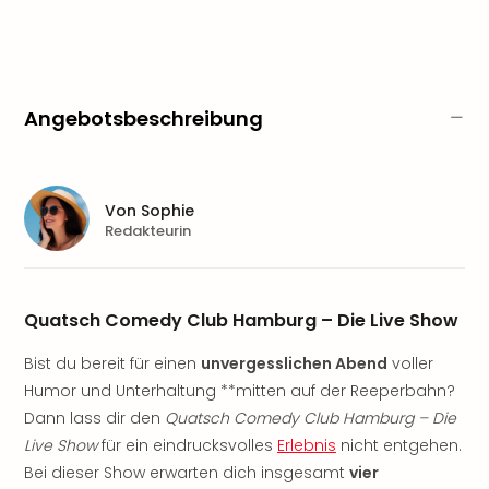
Sere
Park
Allw
Müns
Zoo
Angebotsbeschreibung
Leip
Safa
Beek
Ber
Von
Sophie
ZOO
Redakteurin
Erle
Gels
Welt
Wal
Quatsch Comedy Club Hamburg – Die Live Show
Nau
Bist du bereit für einen
unvergesslichen Abend
voller
Aqu
Zool
Humor und Unterhaltung **mitten auf der Reeperbahn?
Gar
Dann lass dir den
Quatsch Comedy Club Hamburg – Die
Berli
Live Show
für ein eindrucksvolles
Erlebnis
nicht entgehen.
alle
Bei dieser Show erwarten dich insgesamt
vier
Ang