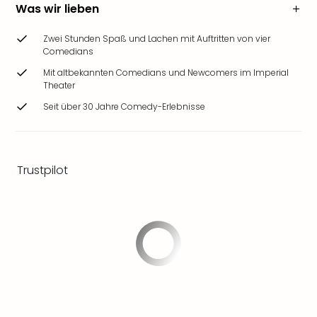
Was wir lieben
Ang
Wass
Trop
Zwei Stunden Spaß und Lachen mit Auftritten von vier
Comedians
Isla
The
Mit altbekannten Comedians und Newcomers im Imperial
Erdi
Theater
Rula
Seit über 30 Jahre Comedy-Erlebnisse
Bad
Sch
aqu
The
Trustpilot
Sins
alle
Ang
Zoo
&
Safa
Erle
Zoo
Han