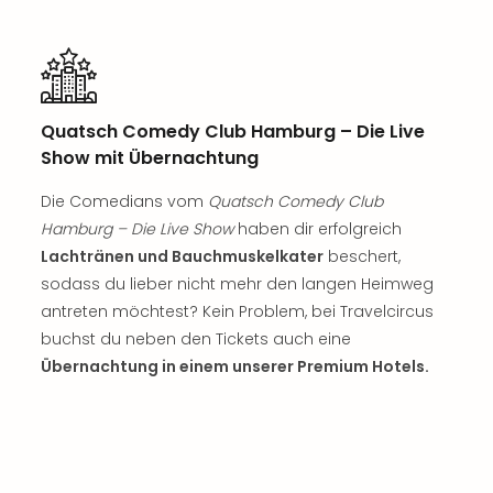
Rou
Das
Musi
Köni
der
Quatsch Comedy Club Hamburg – Die Live
Löw
Die
Show mit Übernachtung
Eisk
Die Comedians vom
Quatsch Comedy Club
Tarz
MJ
Hamburg – Die Live Show
haben dir erfolgreich
–
Lachtränen und Bauchmuskelkater
beschert,
Das
sodass du lieber nicht mehr den langen Heimweg
Mich
antreten möchtest? Kein Problem, bei Travelcircus
Jac
buchst du neben den Tickets auch eine
Musi
Übernachtung in einem unserer Premium Hotels.
Der
Teuf
träg
Pra
Die