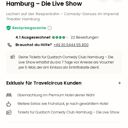
Hamburg – Die Live Show
Slag
Eftel
Lachen auf der Reeperbahn – Comedy-Genuss im Imperial
LEG
Theater Hamburg
Deu
Bestpreisgarantie
Parc
Astér
4.1
ausgezeichnet
22
Bewertungen
Rast
Brauchst du Hilfe?
+49 30 5444 55 800
Lan
Baye
Deine Tickets für Quatsch Comedy Club Hamburg – Die
Park
Live Show erhältst du bis 7 Tage vor Anreise als Voucher
per E-Mail, der am Einlass als Eintrittskarte dient.
Plop
Deu
(eh
Exklusiv für Travelcircus Kunden
Holi
Park
Übernachtung im Premium Hotel deiner Wahl
Tivol
Weitere Extras wie Frühstück, je nach gewähltem Hotel
Kop
Futu
Tickets für Quatsch Comedy Club Hamburg – Die Live Show
Bela
alle