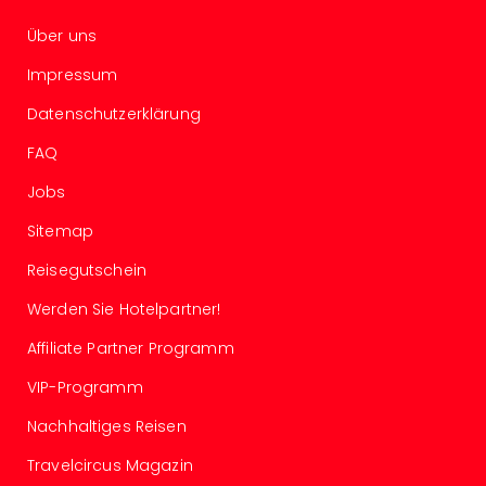
Of
Thro
Über uns
Stud
Impressum
Tour
Swar
Datenschutzerklärung
Krist
Mini
FAQ
Wun
Jobs
Ham
War
Sitemap
Bros.
Stud
Reisegutschein
Tour
Werden Sie Hotelpartner!
Lon
–
Affiliate Partner Programm
The
VIP-Programm
Mak
of
Nachhaltiges Reisen
Harr
Pott
Travelcircus Magazin
An