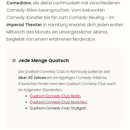
Comedians
, die deine Lachmuskeln mit verschiedenen
noc
Comedy-Stilen beanspruchen. Vom bekannten
meh
Comedy-Künstler bis hin zum Comedy-Neuling – im
Frei
Frei
Imperial Theater
in Hamburg erwartet dich jeden ersten
Eur
Mittwoch des Monats ein unvergesslicher Abend,
Frei
begleitet von einem erfahrenen Moderator.
Deu
Frei
Nied
Jede Menge Quatsch
Frei
Öste
Der Quatsch Comedy Club in Hamburg bietet dir seit
Frei
über 30 Jahren
ein einzigartiges Comedy-Erlebnis.
Fran
Inzwischen findet man den Quatsch Comedy Club auch
Musi
an folgenden Standorten:
&
Quatsch Comedy Club Berlin
,
Sho
Quatsch Comedy Club München
Musi
Quatsch Comedy Club Stuttgart
Starl
Expr
Moul