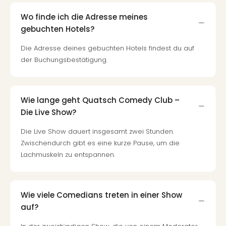
Qua
Com
Wo finde ich die Adresse meines
Club
gebuchten Hotels?
Pret
Wo
Die Adresse deines gebuchten Hotels findest du auf
alle
der Buchungsbestätigung.
Ang
TV
Sho
Wie lange geht Quatsch Comedy Club –
ZDF
Die Live Show?
Fern
in
Die Live Show dauert insgesamt zwei Stunden.
Main
Zwischendurch gibt es eine kurze Pause, um die
Stef
Lachmuskeln zu entspannen.
Raa
Sho
alle
Ang
Wie viele Comedians treten in einer Show
Fest
auf?
Dom