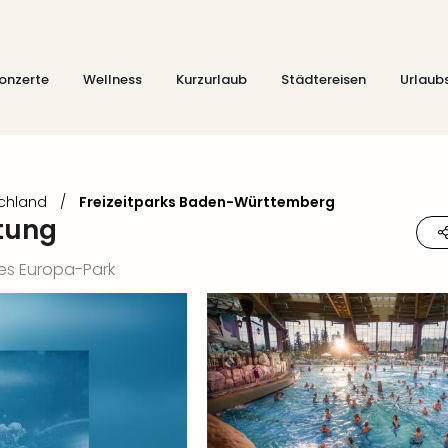
onzerte
Wellness
Kurzurlaub
Städtereisen
Urlaub
schland
/
Freizeitparks Baden-Württemberg
htung
es Europa-Park