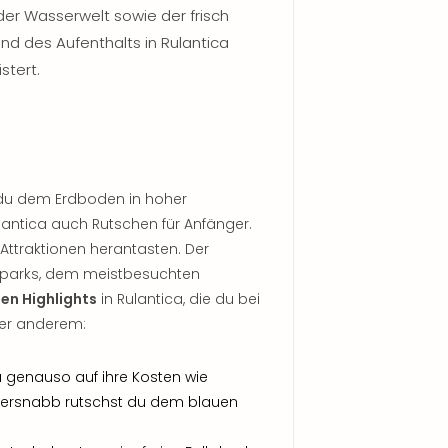
der Wasserwelt sowie der frisch
nd des Aufenthalts in Rulantica
stert.
 du dem Erdboden in hoher
lantica auch Rutschen für Anfänger.
ttraktionen herantasten. Der
aparks, dem meistbesuchten
en Highlights
in Rulantica, die du bei
ter anderem:
 genauso auf ihre Kosten wie
Översnabb rutschst du dem blauen