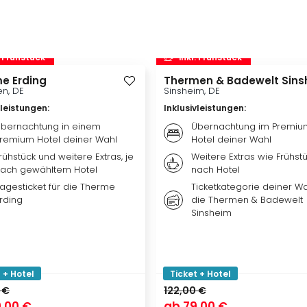
. Frühstück
inkl. Frühstück
e Erding
Thermen & Badewelt Sins
n, DE
Sinsheim, DE
vleistungen
:
Inklusivleistungen
:
bernachtung in einem
Übernachtung im Premiu
remium Hotel deiner Wahl
Hotel deiner Wahl
rühstück und weitere Extras, je
Weitere Extras wie Frühstü
ach gewähltem Hotel
nach Hotel
agesticket für die Therme
Ticketkategorie deiner Wa
rding
die Thermen & Badewelt
Sinsheim
 + Hotel
Ticket + Hotel
 €
122,00 €
,00 €
ab
79,00 €