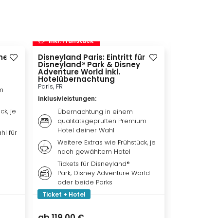
inkl. Frühstück
inkl. Frü
heim
Disneyland Paris: Eintritt für
STARLIGHT
Disneyland® Park & Disney
Bochum, DE
Adventure World inkl.
Inklusivleis
Hotelübernachtung
Paris, FR
m
Bestpl
Inklusivleistungen
:
EXPRES
Theat
ck, je
Übernachtung in einem
Übern
qualitätsgeprüften Premium
qualit
Hotel deiner Wahl
hl für
Premi
Weitere Extras wie Frühstück, je
Frühst
nach gewähltem Hotel
je na
Tickets für Disneyland®
Park, Disney Adventure World
oder beide Parks
Ticket + Hotel
Ticket + Ho
149,00 €
ab
119,00 €
ab
111,50 