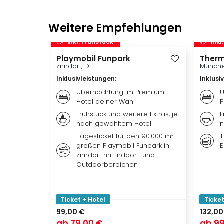
Weitere Empfehlungen
inkl. Frühstück
inkl
Playmobil Funpark
Therm
Zirndorf, DE
Münche
Inklusivleistungen
:
Inklusi
Übernachtung im Premium
Ü
Hotel deiner Wahl
P
Frühstück und weitere Extras, je
F
nach gewähltem Hotel
n
Tagesticket für den 90.000 m²
T
großen Playmobil Funpark in
E
Zirndorf mit Indoor- und
Outdoorbereichen
Ticket + Hotel
Ticket
99,00 €
132,00
ab
79,00 €
ab
99