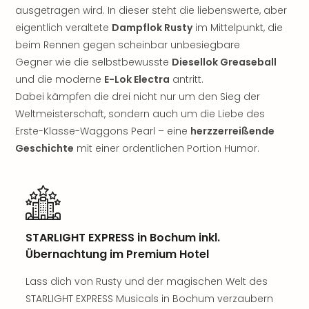
ausgetragen wird. In dieser steht die liebenswerte, aber
Thea
ABB
eigentlich veraltete
Dampflok Rusty
im Mittelpunkt, die
Voy
beim Rennen gegen scheinbar unbesiegbare
in
Gegner wie die selbstbewusste
Diesellok Greaseball
Lon
und die moderne
E-Lok Electra
antritt.
Harr
Dabei kämpfen die drei nicht nur um den Sieg der
Pott
Weltmeisterschaft, sondern auch um die Liebe des
Thea
Erste-Klasse-Waggons Pearl – eine
herzzerreißende
Lon
GOP
Geschichte
mit einer ordentlichen Portion Humor.
Vari
Thea
Frie
Pala
Berli
STARLIGHT EXPRESS in Bochum inkl.
Fest
Übernachtung im Premium Hotel
Neu
Fest
Lass dich von Rusty und der magischen Welt des
Bad
STARLIGHT EXPRESS Musicals in Bochum verzaubern
Bad