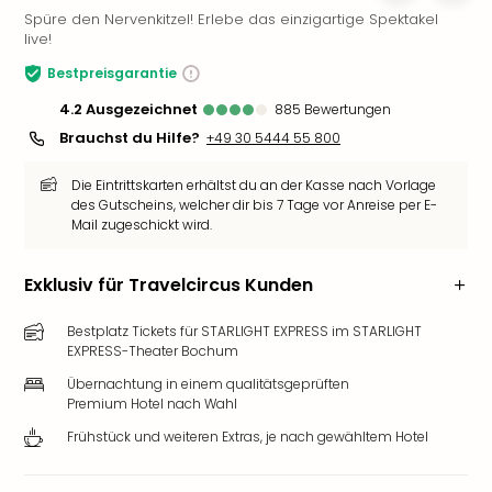
Spüre den Nervenkitzel! Erlebe das einzigartige Spektakel
Slag
live!
Eftel
LEG
Bestpreisgarantie
Deu
4.2
ausgezeichnet
885
Bewertungen
Parc
Brauchst du Hilfe?
+49 30 5444 55 800
Astér
Rast
Die Eintrittskarten erhältst du an der Kasse nach Vorlage
Lan
des Gutscheins, welcher dir bis 7 Tage vor Anreise per E-
Baye
Mail zugeschickt wird.
Park
Plop
Exklusiv für Travelcircus Kunden
Deu
(eh
Bestplatz Tickets für STARLIGHT EXPRESS im STARLIGHT
Holi
EXPRESS-Theater Bochum
Park
Tivol
Übernachtung in einem qualitätsgeprüften
Premium Hotel nach Wahl
Kop
Futu
Frühstück und weiteren Extras, je nach gewähltem Hotel
Bela
alle