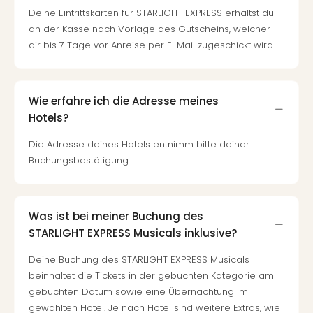
Ang
Deine Eintrittskarten für STARLIGHT EXPRESS erhältst du
Spor
an der Kasse nach Vorlage des Gutscheins, welcher
Skiu
dir bis 7 Tage vor Anreise per E-Mail zugeschickt wird
in
Deu
Skiu
in
Wie erfahre ich die Adresse meines
Öste
Hotels?
Form
Die Adresse deines Hotels entnimm bitte deiner
1
Buchungsbestätigung.
Reis
Konz
Konz
Pitbu
Was ist bei meiner Buchung des
Karo
STARLIGHT EXPRESS Musicals inklusive?
G
Back
Deine Buchung des STARLIGHT EXPRESS Musicals
Boy
beinhaltet die Tickets in der gebuchten Kategorie am
Disn
gebuchten Datum sowie eine Übernachtung im
in
gewählten Hotel. Je nach Hotel sind weitere Extras, wie