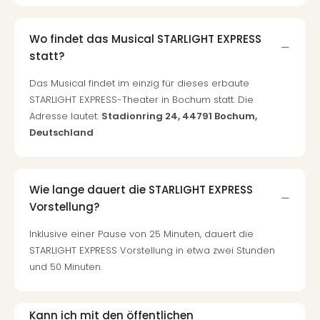
Of
Thro
Stud
Wo findet das Musical STARLIGHT EXPRESS
Tour
statt?
Swar
Krist
Das Musical findet im einzig für dieses erbaute
Mini
STARLIGHT EXPRESS-Theater in Bochum statt. Die
Wun
Adresse lautet:
Stadionring 24, 44791 Bochum,
Ham
Deutschland
War
Bros.
Stud
Wie lange dauert die STARLIGHT EXPRESS
Tour
Vorstellung?
Lon
–
Inklusive einer Pause von 25 Minuten, dauert die
The
STARLIGHT EXPRESS Vorstellung in etwa zwei Stunden
Mak
und 50 Minuten.
of
Harr
Pott
Kann ich mit den öffentlichen
An