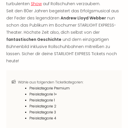
turbulenten
Show
auf Rollschuhen verzaubern.
noc
Seit den 80er Jahren begeistert das Erfolgsmusical aus
meh
Frei
der Feder des legendären
Andrew Lloyd Webber
nun
Frei
schon das Publikum im Bochumer STARLIGHT EXPRESS-
Eur
Theater. Höchste Zeit also, dich selbst von der
Frei
fantastischen Geschichte
und dem einzigartigen
Deu
Bühnenbild inklusive Rollschuhbahnen mitreißen zu
Frei
lassen. Sicher dir deine STARLIGHT EXPRESS Tickets noch
Nied
heute!
Frei
Öste
Frei
Fran
Wähle aus folgenden Ticketkategorien:
Musi
Preiskategorie Premium
&
Preiskategorie 1+
Sho
Preiskategorie 1
Musi
Preiskategorie 2
Starl
Preiskategorie 3
Expr
Preiskategorie 4
Moul