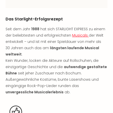
Rou
Das
Musi
Das Starlight-Erfolgsrezept
Köni
der
Seit dem Jahr
1988
hat sich STARLIGHT EXPRESS zu einem
Löw
der beliebtesten und erfolgreichsten
Musicals
der Welt
Die
Eisk
entwickelt – und ist mit einer Spieldauer von mehr als
Tarz
30 Jahren auch das am
längsten laufende Musical
MJ
weltweit
.
–
Kein Wunder, locken die Akteure auf Rollschuhen, die
Das
einzigartige Geschichte und die
aufwendige gestaltete
Mich
Bühne
seit jeher Zuschauer nach Bochum.
Jac
Außergewöhnliche Kostüme, bunte Lasershows und
Musi
Der
eingängige Rock-Pop-Lieder runden das
Teuf
unvergessliche Musicalerlebnis
ab.
träg
Pra
Die