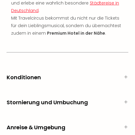
Qua
und erlebe eine wahrlich besondere
Städtereise in
Com
Deutschland
.
Club
Mit Travelcircus bekommst du nicht nur die Tickets
Pret
für dein Lieblingsmusical, sondern du übernachtest
Wo
zudem in einem
Premium Hotel in der Nähe
.
alle
Ang
TV
Sho
ZDF
Fern
in
Konditionen
Main
Stef
Raa
Stornierung und Umbuchung
Sho
alle
Ang
Fest
Anreise & Umgebung
Dom