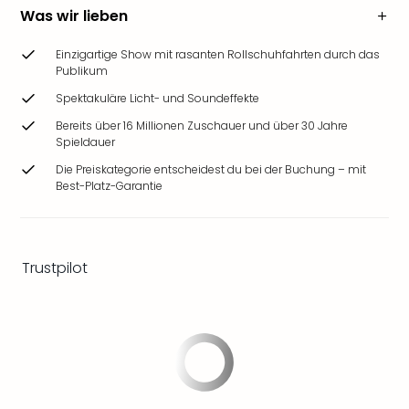
Ang
Was wir lieben
Wass
Trop
Einzigartige Show mit rasanten Rollschuhfahrten durch das
Isla
Publikum
The
Spektakuläre Licht- und Soundeffekte
Erdi
Bereits über 16 Millionen Zuschauer und über 30 Jahre
Rula
Spieldauer
Bad
Die Preiskategorie entscheidest du bei der Buchung – mit
Sch
Best-Platz-Garantie
aqu
The
Sins
alle
Trustpilot
Ang
Zoo
&
Safa
Erle
Zoo
Han