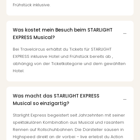
Con
Frühstück inklusive.
Schl
Sch
Konz
alle
Was kostet mein Besuch beim STARLIGHT
Ang
EXPRESS Musical?
Fest
Glüc
Bei Travelcircus erhältst du Tickets für STARLIGHT
Insel
EXPRESS inklusive Hotel und Frühstück bereits ab ,
Mer
abhängig von der Ticketkategorie und dem gewählten
Lun
Hotel.
Black
Festi
Nibiri
Was macht das STARLIGHT EXPRESS
Festi
Musical so einzigartig?
Ikar
Festi
Starlight Express begeistert seit Jahrzehnten mit seiner
alle
spektakulären Kombination aus Musical und rasantem
Ang
Rennen auf Rollschuhbahnen. Die Darsteller sausen in
Loca
Highspeed direkt an dir vorbei – live erlebst du Action
Konz