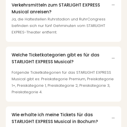
Verkehrsmitteln zum STARLIGHT EXPRESS
Even
at
Musical anreisen?
War
Ja, die Haltestellen Ruhrstadion und RuhrCongress
Bros.
befinden sich nur fünf Gehminuten vom STARLIGHT
Stud
EXPRES-Theater entfernt.
Tour
Lon
–
Welche Ticketkategorien gibt es für das
The
Mak
STARLIGHT EXPRESS Musical?
of
Folgende Ticketkategorien für das STARLIGHT EXPRESS
Harr
Musical gibt es: Preiskategorie Premium, Preiskategorie
Pott
1+, Preiskategorie 1, Preiskategorie 2, Preiskategorie 3,
Form
Preiskategorie 4.
1
Die
Auss
Imme
Wie erhalte ich meine Tickets für das
Auss
STARLIGHT EXPRESS Musical in Bochum?
alle