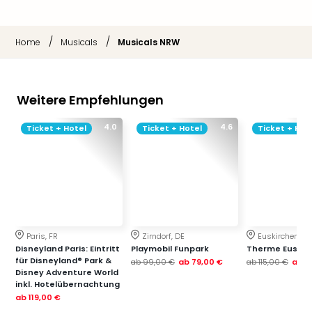
Fest
Stör
Fest
/
/
Home
Musicals
Musicals NRW
Mus
Fuld
Are
di
Weitere Empfehlungen
Ver
alle
4.0
4.6
Ticket + Hotel
Ticket + Hotel
Ticket + Hot
Ang
Musi
Musi
Ham
alle
Ang
Kultu
Paris, FR
Zirndorf, DE
Euskirchen, DE
&
Disneyland Paris: Eintritt
Playmobil Funpark
Therme Euskir
Spor
für Disneyland® Park &
ab
99,00 €
ab
79,00 €
ab
115,00 €
ab
7
Disney Adventure World
Mus
inkl. Hotelübernachtung
Tec
ab
119,00 €
Sins