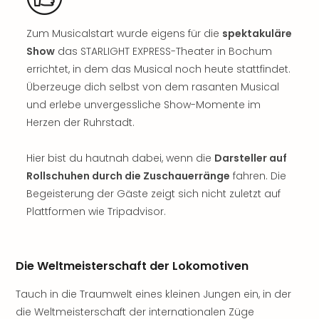
Sch
und
das
Zum Musicalstart wurde eigens für die
spektakuläre
Biest
Show
das STARLIGHT EXPRESS-Theater in Bochum
Wie
errichtet, in dem das Musical noch heute stattfindet.
Mari
Überzeuge dich selbst von dem rasanten Musical
Ther
und erlebe unvergessliche Show-Momente im
Sta
Herzen der Ruhrstadt.
Ente
Das
Pha
Hier bist du hautnah dabei, wenn die
Darsteller auf
der
Rollschuhen durch die Zuschauerränge
fahren. Die
Ope
Begeisterung der Gäste zeigt sich nicht zuletzt auf
Köln
Plattformen wie Tripadvisor.
Tan
der
Vam
Die Weltmeisterschaft der Lokomotiven
alle
Ang
Tauch in die Traumwelt eines kleinen Jungen ein, in der
Sho
die Weltmeisterschaft der internationalen Züge
&