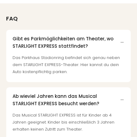
Mer
Ben
Mus
FAQ
Stut
Pors
Mus
Gibt es Parkmöglichkeiten am Theater, wo
Auto
STARLIGHT EXPRESS stattfindet?
Wolf
Das Parkhaus Stadionring befindet sich genau neben
BM
Mus
dem STARLIGHT EXPRESS-Theater. Hier kannst du dein
in
Auto kostenpflichtig parken.
Mün
Barb
Mus
Ab wieviel Jahren kann das Musical
Tec
STARLIGHT EXPRESS besucht werden?
Spey
alle
Das Musical STARLIGHT EXPRESS ist für Kinder ab 4
Ang
Jahren geeignet. Kinder bis einschließlich 3 Jahren
Auss
erhalten keinen Zutritt zum Theater.
Ga