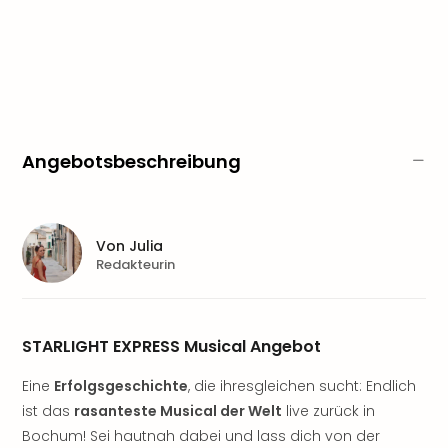
Sere
Park
Allw
Müns
Zoo
Leip
Safa
Beek
Angebotsbeschreibung
Ber
ZOO
Erle
Gels
Von
Julia
Redakteurin
Welt
Wal
Nau
Aqu
STARLIGHT EXPRESS Musical Angebot
Zool
Gar
Eine
Erfolgsgeschichte
, die ihresgleichen sucht: Endlich
Berli
ist das
rasanteste Musical der Welt
live zurück in
alle
Bochum! Sei hautnah dabei und lass dich von der
Ang