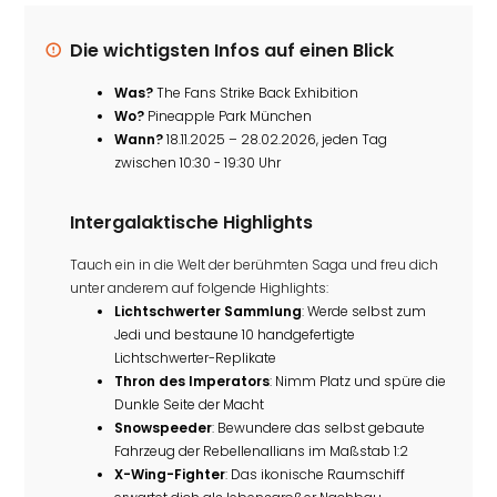
Die wichtigsten Infos auf einen Blick
Was?
The Fans Strike Back Exhibition
Wo?
Pineapple Park München
Wann?
18.11.2025 – 28.02.2026, jeden Tag
zwischen 10:30 - 19:30 Uhr
Intergalaktische Highlights
Tauch ein in die Welt der berühmten Saga und freu dich
unter anderem auf folgende Highlights:
Lichtschwerter Sammlung
: Werde selbst zum
Jedi und bestaune 10 handgefertigte
Lichtschwerter-Replikate
Thron des Imperators
: Nimm Platz und spüre die
Dunkle Seite der Macht
Snowspeeder
: Bewundere das selbst gebaute
Fahrzeug der Rebellenallians im Maßstab 1:2
X-Wing-Fighter
: Das ikonische Raumschiff