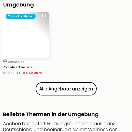
Ang
Umgebung
Wass
Trop
4.3
Ticket + Hotel
Isla
The
Erdi
Rula
Bad
Sch
aqu
Aachen, DE
Carolus Therme
The
ab
82,00 €
ab
69,00 €
Sins
alle
Ang
Alle Angebote anzeigen
Zoo
&
Safa
Erle
Beliebte Thermen in der Umgebung
Zoo
Aachen begeistert Erholungssuchende aus ganz
Han
Deutschland und beeindruckt sie mit Wellness der