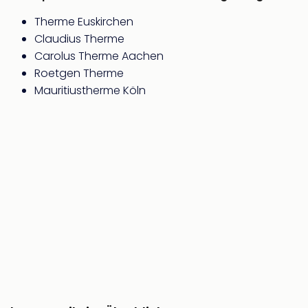
Thea
Therme Euskirchen
ABB
Claudius Therme
Voy
Carolus Therme Aachen
in
Lon
Roetgen Therme
Harr
Mauritiustherme Köln
Pott
Thea
Lon
GOP
Vari
Thea
Frie
Pala
Berli
Fest
Neu
Fest
Bad
Bad