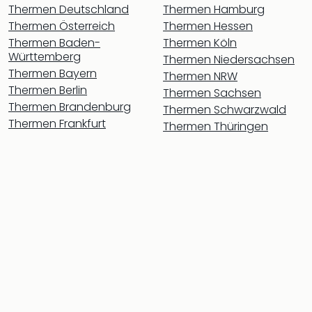
Rou
Thermen Deutschland
Thermen Hamburg
Das
Thermen Österreich
Thermen Hessen
Musi
Thermen Baden-
Thermen Köln
Köni
Württemberg
Thermen Niedersachsen
der
Thermen Bayern
Thermen NRW
Löw
Thermen Berlin
Thermen Sachsen
Die
Thermen Brandenburg
Thermen Schwarzwald
Eisk
Thermen Frankfurt
Thermen Thüringen
Tarz
MJ
–
Das
Mich
Jac
Musi
Der
Teuf
träg
Pra
Die