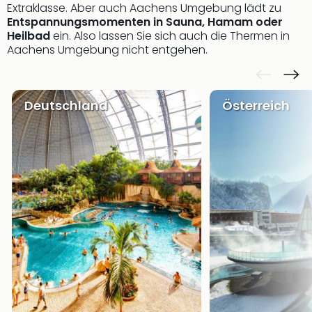
Sere
Extraklasse. Aber auch Aachens Umgebung lädt zu
Park
Entspannungsmomenten in Sauna, Hamam oder
Allw
Heilbad
ein. Also lassen Sie sich auch die Thermen in
Müns
Aachens Umgebung nicht entgehen.
Zoo
Leip
Safa
Deutschland
Österreich
Beek
Ber
ZOO
Erle
Gels
Welt
Wal
Nau
Aqu
Zool
Gar
Berli
alle
Ang