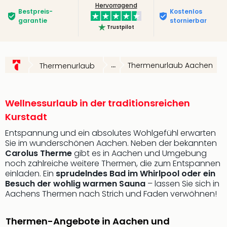
Hervorragend
Slag
Bestpreis­
Kostenlos
Eftel
garantie
stornierbar
Trustpilot
LEG
Deu
Parc
Astér
...
Thermenurlaub Aachen
Thermenurlaub
Rast
Lan
Baye
Wellnessurlaub in der traditionsreichen
Park
Kurstadt
Plop
Deu
Entspannung und ein absolutes Wohlgefühl erwarten
Sie im wunderschönen Aachen. Neben der bekannten
(eh
Carolus Therme
gibt es in Aachen und Umgebung
Holi
noch zahlreiche weitere Thermen, die zum Entspannen
Park
einladen. Ein
sprudelndes Bad im Whirlpool oder ein
Tivol
Besuch der wohlig warmen Sauna
– lassen Sie sich in
Kop
Aachens Thermen nach Strich und Faden verwöhnen!
Futu
Bela
Thermen-Angebote in Aachen und
alle