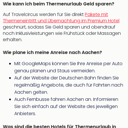
Wie kann ich beim Thermenurlaub Geld sparen?
Mer
Ben
Auf Travelcircus werden für Sie direkt
Pakete mit
Mus
Thermeneintritt und Übernachtung im Premium Hotel
Stut
geschnürt, sodass Sie Geld sparen und obendrauf
Pors
noch Inklusivleistungen wie Frühstück oder Massagen
Mus
erhalten.
Auto
Wolf
Wie plane ich meine Anreise nach Aachen?
BM
Mus
Mit GoogleMaps können Sie Ihre Anreise per Auto
in
genau planen und Staus vermeiden.
Mün
Auf der Website der Deutschen Bahn finden Sie
Barb
regelmäßig Angebote, die auch für Fahrten nach
Mus
Tec
Aachen gelten.
Spey
Auch Fernbusse fahren Aachen an. Informieren
alle
Sie sich einfach auf der Website des jeweiligen
Ang
Anbieters.
Auss
Ga
Was sind die besten Hotels für Thermenurlaub in