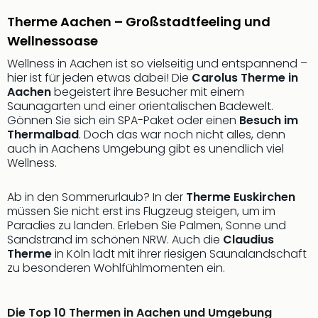
Sch
und
Therme Aachen – Großstadtfeeling und
das
Wellnessoase
Biest
Wellness in Aachen ist so vielseitig und entspannend –
Wie
hier ist für jeden etwas dabei! Die
Carolus Therme in
Mari
Aachen
begeistert ihre Besucher mit einem
Ther
Saunagarten und einer orientalischen Badewelt.
Sta
Gönnen Sie sich ein SPA-Paket oder einen
Besuch im
Ente
Thermalbad
. Doch das war noch nicht alles, denn
Das
auch in Aachens Umgebung gibt es unendlich viel
Pha
Wellness.
der
Ope
Ab in den Sommerurlaub? In der
Therme Euskirchen
Köln
müssen Sie nicht erst ins Flugzeug steigen, um im
Tan
Paradies zu landen. Erleben Sie Palmen, Sonne und
der
Sandstrand im schönen NRW. Auch die
Claudius
Vam
Therme
in Köln lädt mit ihrer riesigen Saunalandschaft
alle
zu besonderen Wohlfühlmomenten ein.
Ang
Sho
Die Top 10 Thermen in Aachen und Umgebung
&