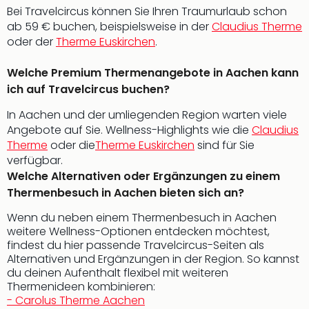
Bei Travelcircus können Sie Ihren Traumurlaub schon
Even
ab 59 € buchen, beispielsweise in der
Claudius Therme
at
oder der
Therme Euskirchen
.
War
Bros.
Welche Premium Thermenangebote in Aachen kann
Stud
ich auf Travelcircus buchen?
Tour
Lon
In Aachen und der umliegenden Region warten viele
–
Angebote auf Sie. Wellness-Highlights wie die
Claudius
The
Therme
oder die
Therme Euskirchen
sind für Sie
Mak
verfügbar.
of
Welche Alternativen oder Ergänzungen zu einem
Harr
Thermenbesuch in Aachen bieten sich an?
Pott
Form
Wenn du neben einem Thermenbesuch in Aachen
1
weitere Wellness-Optionen entdecken möchtest,
Die
findest du hier passende Travelcircus-Seiten als
Auss
Alternativen und Ergänzungen in der Region. So kannst
Imme
du deinen Aufenthalt flexibel mit weiteren
Thermenideen kombinieren:
Auss
- Carolus Therme Aachen
alle