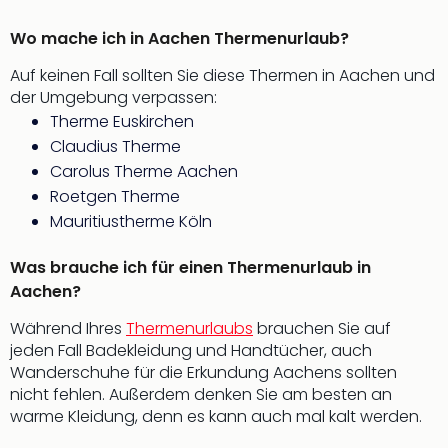
Fest
Stör
Wo mache ich in Aachen Thermenurlaub?
Fest
Mus
Auf keinen Fall sollten Sie diese Thermen in Aachen und
Fuld
der Umgebung verpassen:
Are
Therme Euskirchen
di
Claudius Therme
Ver
Carolus Therme Aachen
alle
Roetgen Therme
Ang
Musi
Mauritiustherme Köln
Musi
Ham
Was brauche ich für einen Thermenurlaub in
alle
Aachen?
Ang
Während Ihres
Thermenurlaubs
brauchen Sie auf
Kultu
jeden Fall Badekleidung und Handtücher, auch
&
Wanderschuhe für die Erkundung Aachens sollten
Spor
nicht fehlen. Außerdem denken Sie am besten an
Mus
warme Kleidung, denn es kann auch mal kalt werden.
Tec
Sins