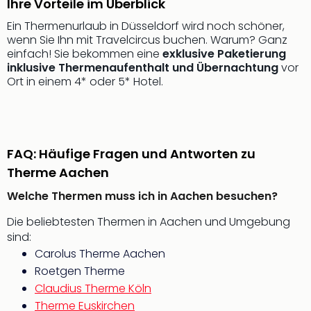
Ihre Vorteile im Überblick
Qua
Com
Ein Thermenurlaub in Düsseldorf wird noch schöner,
Club
wenn Sie Ihn mit Travelcircus buchen. Warum? Ganz
Pret
einfach! Sie bekommen eine
exklusive Paketierung
Wo
inklusive Thermenaufenthalt und Übernachtung
vor
Ort in einem 4* oder 5* Hotel.
alle
Ang
TV
Sho
ZDF
FAQ: Häufige Fragen und Antworten zu
Fern
Therme Aachen
in
Main
Welche Thermen muss ich in Aachen besuchen?
Stef
Raa
Die beliebtesten Thermen in Aachen und Umgebung
Sho
sind:
alle
Carolus Therme Aachen
Ang
Roetgen Therme
Fest
Claudius Therme Köln
Dom
Therme Euskirchen