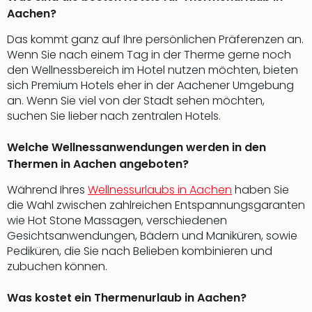
Of
Aachen?
Thro
Stud
Das kommt ganz auf Ihre persönlichen Präferenzen an.
Tour
Wenn Sie nach einem Tag in der Therme gerne noch
Swar
den Wellnessbereich im Hotel nutzen möchten, bieten
Krist
sich Premium Hotels eher in der Aachener Umgebung
Mini
an. Wenn Sie viel von der Stadt sehen möchten,
Wun
suchen Sie lieber nach zentralen Hotels.
Ham
War
Welche Wellnessanwendungen werden in den
Bros.
Thermen in Aachen angeboten?
Stud
Tour
Während Ihres
Wellnessurlaubs in Aachen
haben Sie
Lon
die Wahl zwischen zahlreichen Entspannungsgaranten
–
wie Hot Stone Massagen, verschiedenen
The
Gesichtsanwendungen, Bädern und Maniküren, sowie
Mak
Pediküren, die Sie nach Belieben kombinieren und
of
zubuchen können.
Harr
Pott
Was kostet ein Thermenurlaub in Aachen?
An