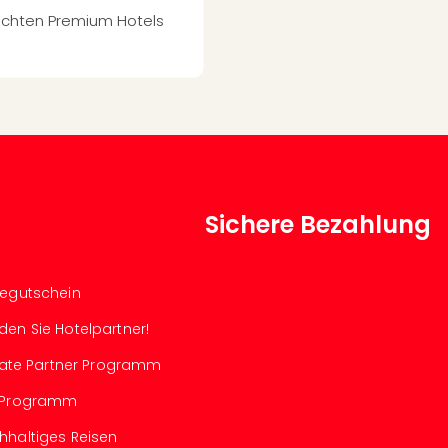
uchten Premium Hotels
Sichere Bezahlung
segutschein
den Sie Hotelpartner!
iliate Partner Programm
-Programm
hhaltiges Reisen