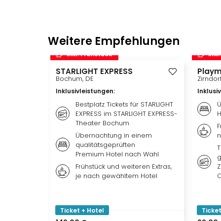
Weitere Empfehlungen
inkl. Frühstück
inkl
STARLIGHT EXPRESS
Playm
Bochum, DE
Zirndor
Inklusivleistungen
:
Inklusi
Bestplatz Tickets für STARLIGHT
Ü
EXPRESS im STARLIGHT EXPRESS-
H
Theater Bochum
F
Übernachtung in einem
n
qualitätsgeprüften
T
Premium Hotel nach Wahl
g
Frühstück und weiteren Extras,
Z
je nach gewähltem Hotel
O
Ticket + Hotel
Ticket