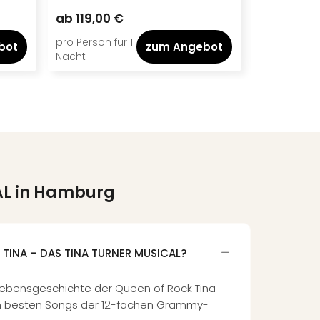
98,00 €
ab
119,00 €
ab
77,00 
pro Person für 1
pro Person f
bot
zum Angebot
Nacht
Nacht
AL in Hamburg
 TINA – DAS TINA TURNER MUSICAL?
 Lebensgeschichte der Queen of Rock Tina
en besten Songs der 12-fachen Grammy-