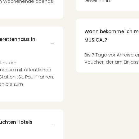
Gewinnerin.
am Wochenende abends
Wann bekomme ich mein
erettenhaus in
MUSICAL?
Bis 7 Tage vor Anreise 
Voucher, der am Einlass a
Nähe am
Anreise mit öffentlichen
ation „St. Pauli“ fahren.
en bis zum
uchten Hotels