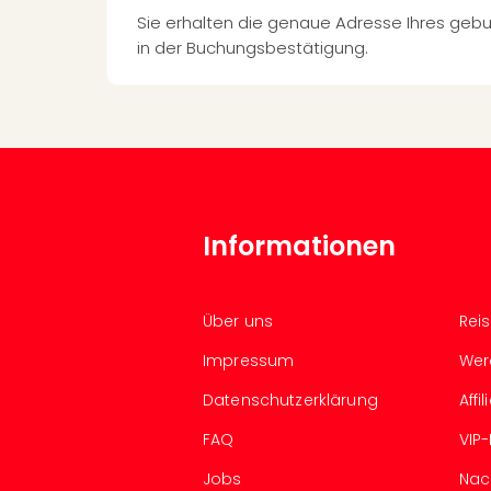
Sie erhalten die genaue Adresse Ihres geb
in der Buchungsbestätigung.
Informationen
Über uns
Rei
Impressum
Wer
Datenschutzerklärung
Aff
FAQ
VIP
Jobs
Nac