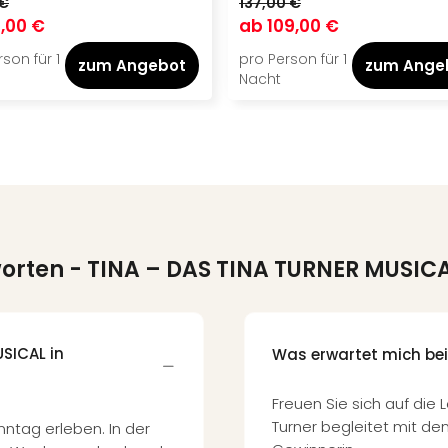
 €
137,00 €
,00 €
ab
109,00 €
son für 1
pro Person für 1
zum Angebot
zum Ange
Nacht
worten
- TINA – DAS TINA TURNER MUSIC
SICAL in
Was erwartet mich bei
Freuen Sie sich auf die
Turner begleitet mit d
ntag erleben. In der