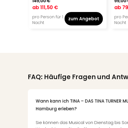
149,00 €
99,00
ab
111,50 €
ab
79
pro Person für 1
pro Per
zum Angebot
Nacht
Nacht
FAQ: Häufige Fragen und Ant
Wann kann ich TINA – DAS TINA TURNER MU
Hamburg erleben?
Sie können das Musical von Dienstag bis Son