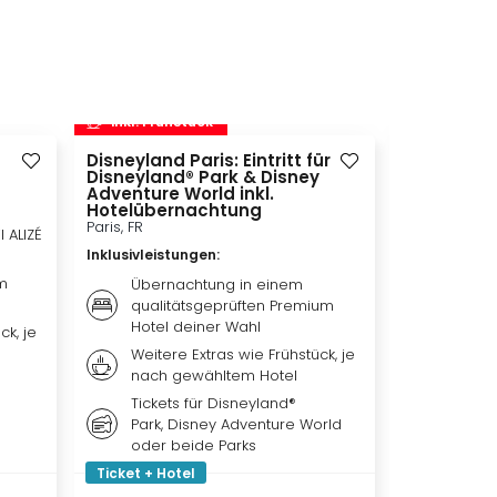
inkl. Frühstück
inkl. Frü
Disneyland Paris: Eintritt für
Movie Par
Disneyland® Park & Disney
Bottrop, DE
Adventure World inkl.
Inklusivleis
Hotelübernachtung
Paris, FR
l ALIZÉ
Übern
Inklusivleistungen
:
Premiu
m
Weiter
Übernachtung in einem
je na
qualitätsgeprüften Premium
Hotel deiner Wahl
ck, je
Tagest
für d
Weitere Extras wie Frühstück, je
nach gewähltem Hotel
Tickets für Disneyland®
Park, Disney Adventure World
oder beide Parks
Ticket + Hotel
Ticket + Ho