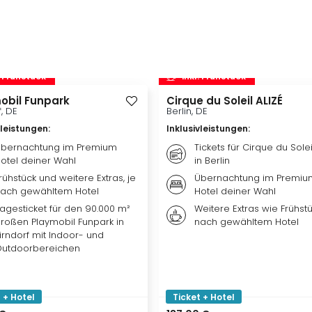
. Frühstück
inkl. Frühstück
obil Funpark
Cirque du Soleil ALIZÉ
f, DE
Berlin, DE
vleistungen
:
Inklusivleistungen
:
bernachtung im Premium
Tickets für Cirque du Solei
otel deiner Wahl
in Berlin
rühstück und weitere Extras, je
Übernachtung im Premiu
ach gewähltem Hotel
Hotel deiner Wahl
agesticket für den 90.000 m²
Weitere Extras wie Frühstü
roßen Playmobil Funpark in
nach gewähltem Hotel
irndorf mit Indoor- und
utdoorbereichen
 + Hotel
Ticket + Hotel